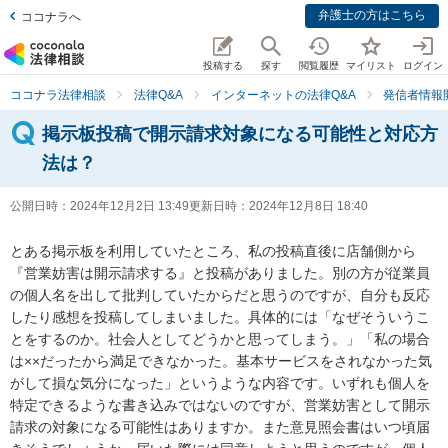
弁護士の方はこちら
ココナラへ
投稿する
探す
閲覧履歴
マイリスト
ログイン
ココナラ法律相談
法律Q&A
インターネットの法律Q&A
発信者情報
掲示板投稿で開示請求対象になる可能性と対応方
法は？
公開日時：
2024年12月2日 13:49
更新日時：
2024年12月8日 18:40
とある掲示板を利用していたところ、私の投稿直後に店舗側から
『営業妨害は開示請求する』と投稿がありました。別の方が従業員
の個人名を出して批判していたからだと思うのですが、自分も反応
したり感想を投稿してしまいました。具体的には「なぜそういうこ
とをするのか。社会人としてどうかと思ってしまう。」「私の場合
は××だったから満足できなかった。基本サービスをされなかった気
がして損な気分になった」というような内容です。いずれも個人を
特定できるような書き込みではないのですが、営業妨害として開示
請求の対象になる可能性はありますか。また意見照会書はいつ頃届