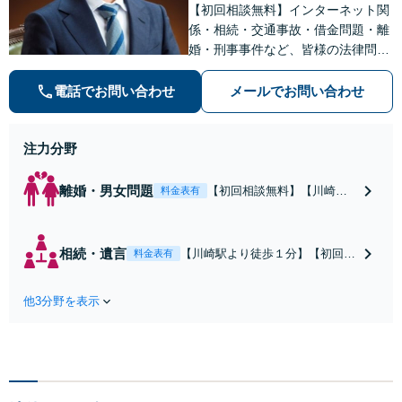
【初回相談無料】インターネット関
係・相続・交通事故・借金問題・離
婚・刑事事件など、皆様の法律問題
を解決すべく、親身になって取り組
みます。クチコミ・リピーターの方
電話でお問い合わせ
メールでお問い合わせ
も多数。お気軽にお問い合わせ下さ
い。
注力分野
離婚・男女問題
【初回相談無料】【川崎駅
料金表有
徒歩1分】不貞行為の慰謝料
（請求された／請求した
い）・熟年離婚・年金分
相続・遺言
【川崎駅より徒歩１分】【初回相
料金表有
割・婚姻費用・養育費・財
談無料】遺産相続トラブルや遺言
産分与・離婚の慰謝料など
作成などの相続問題に豊富な実績
実績多数。川崎地域に根ざ
他3分野を表示
があります。安心・信頼・丁寧を
した弁護士として、あなた
心がけ，質の高いリーガルサービ
の人生の再スタートを全力
スを目指しております。
で後押しします。