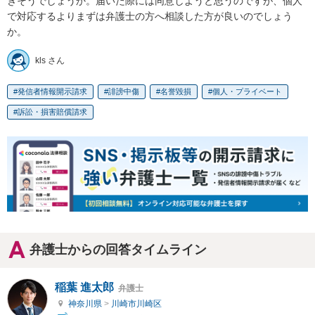
きそうでしょうか。届いた際には同意しようと思うのですが、個人
で対応するよりまずは弁護士の方へ相談した方が良いのでしょう
か。
kls さん
発信者情報開示請求
誹謗中傷
名誉毀損
個人・プライベート
訴訟・損害賠償請求
弁護士からの回答タイムライン
稲葉 進太郎
弁護士
神奈川県
>
川崎市川崎区