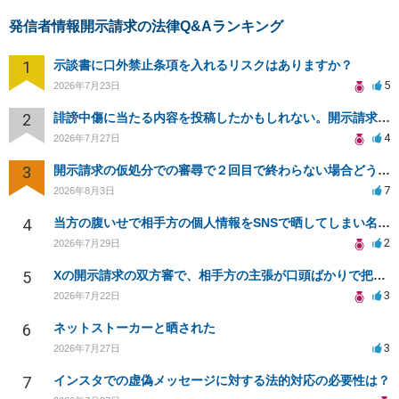
発信者情報開示請求の法律Q&Aランキング
1
示談書に口外禁止条項を入れるリスクはありますか？
5
2026年7月23日
2
誹謗中傷に当たる内容を投稿したかもしれない。開示請求や民事刑事裁判に発展しうるのか教えて欲しい。
4
2026年7月27日
3
開示請求の仮処分での審尋で２回目で終わらない場合どうしたらいいですか
7
2026年8月3日
4
当方の腹いせで相手方の個人情報をSNSで晒してしまい名誉毀損させてしまったかもしれない
2
2026年7月29日
5
Xの開示請求の双方審で、相手方の主張が口頭ばかりで把握しきれません
3
2026年7月22日
6
ネットストーカーと晒された
3
2026年7月27日
7
インスタでの虚偽メッセージに対する法的対応の必要性は？