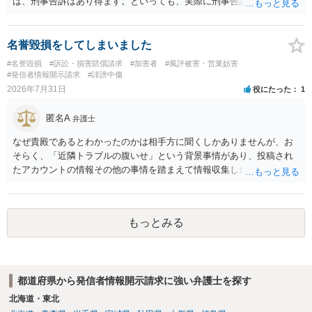
は、刑事告訴はあり得ます。といっても、実際に刑事告訴に動くかど
うかは事案によります。 3.これも事案によりますが、半年から1年程度
です。Googleは電話番号の開示請求もできることが多いので、少しで
も特定可能になるよう、複数ルートで開示請求が行われることが多い
名誉毀損をしてしまいました
です。さらにいえば、利用者からの口コミ投稿の場合、開示請求者は
#名誉毀損
#訴訟・損害賠償請求
#加害者
#風評被害・営業妨害
ある程度対象者を特定できている（ただし証拠による裏付けか必要な
#発信者情報開示請求
#誹謗中傷
ので発信者情報開示請求をする）というケースが比較的多いと思われ
2026年7月31日
役にたった
1
ます。
匿名A
弁護士
なぜ貴殿であるとわかったのかは相手方に聞くしかありませんが、お
そらく、「近隣トラブルの腹いせ」という背景事情があり、投稿され
たアカウントの情報その他の事情を踏まえて情報収集した結果、この
ような投稿をするのは貴殿しかいないと推測したもので、これに対し
貴殿が投稿した事実を認めてしまったことで「答え合わせ」になって
しまったのではないでしょうか。 相手方の動きについても、相手方次
もっとみる
第ですので何とも言えません。公開の場で回答するには情報が乏し
く、ここで詳細を明らかにすることは事案の特定に繋がってしまうの
で、弁護士へ直接相談した方がよいです。
都道府県から発信者情報開示請求に強い弁護士を探す
北海道・東北