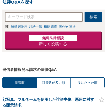
法律Q&Aを探す
検索
例）
離婚 慰謝料
誹謗中傷
相続 遺産
著作物 違法
無料法律相談
新しく投稿する
発信者情報開示請求の法律Q&A
新着順
回答数が多い順
役にたった順
顔写真、フルネームを使用した誹謗中傷、悪用に対す
る開示請求