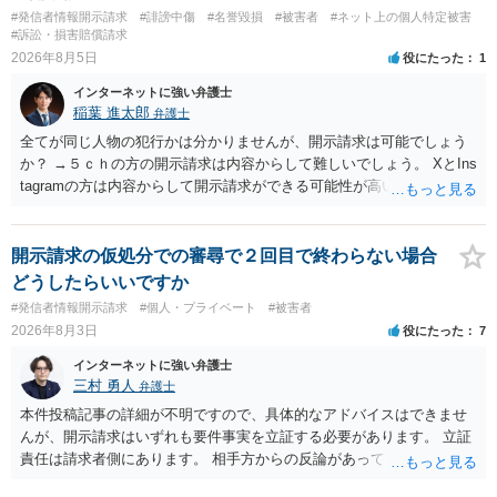
#発信者情報開示請求
#誹謗中傷
#名誉毀損
#被害者
#ネット上の個人特定被害
#訴訟・損害賠償請求
2026年8月5日
役にたった
1
インターネットに強い弁護士
稲葉 進太郎
弁護士
全てが同じ人物の犯行かは分かりませんが、開示請求は可能でしょう
か？ →５ｃｈの方の開示請求は内容からして難しいでしょう。 XとIns
tagramの方は内容からして開示請求ができる可能性が高いでしょう。
ただ、アカウントが削除されていると開示請求は失敗する可能性が高
いでしょう。７月中にアカウントが削除されている場合、今から進め
ても失敗する可能性が高いように思われます。 相手を特定できた場
開示請求の仮処分での審尋で２回目で終わらない場合
合、相手に全ての弁護士費用を負担させることは可能でしょうか？ →
どうしたらいいですか
訴訟外の交渉で相手方が認めれば負担させることができるでしょう。
#発信者情報開示請求
#個人・プライベート
#被害者
訴訟で判決となった場合は、実際の弁護士費用が認められる場合と認
2026年8月3日
役にたった
7
められない場合があり何ともいえないところでしょう。
インターネットに強い弁護士
三村 勇人
弁護士
本件投稿記事の詳細が不明ですので、具体的なアドバイスはできませ
んが、開示請求はいずれも要件事実を立証する必要があります。 立証
責任は請求者側にあります。 相手方からの反論があっても、裁判官が
要件事実を満たしていると判断すれば、補充は求められません。 相手