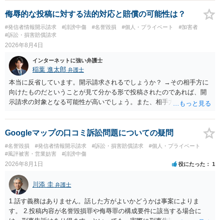
方が口頭で反論したのは、仮処分は迅速性が要求されるためです。 書
面での反論となれば、より遅延する可能性がございます。 また、本件
侮辱的な投稿に対する法的対応と賠償の可能性は？
はXのため、APのIPアドレスの保存期間の問題もございます。 開示請
#発信者情報開示請求
#誹謗中傷
#名誉毀損
#個人・プライベート
#加害者
求は法律知識が不可欠ですが、それだけでは足りず、実務を踏まえた
#訴訟・損害賠償請求
方法を選択することが重要です。
2026年8月4日
インターネットに強い弁護士
稲葉 進太郎
弁護士
本当に反省しています。開示請求されるでしょうか？ →その相手方に
向けたものだということが見て分かる形で投稿されたのであれば、開
示請求の対象となる可能性が高いでしょう。また、相手方の投稿した
文章からすると、実際に発信者情報開示請求がなされる可能性がある
と存じます。発信者情報開示請求が進むと、投稿に使った回線の契約
者のところに、意見照会がなされます。アカウント情報開示の場合
Googleマップの口コミ訴訟問題についての疑問
は、アカウントの登録メールに意見照会がなされます。 また、された
#名誉毀損
#発信者情報開示請求
#訴訟・損害賠償請求
#個人・プライベート
場合賠償金はいくらでしょうか。 →ケースバイケースであり、数万円
#風評被害・営業妨害
#誹謗中傷
から１００万単位まで様々でしょう。裁判外であれば交渉して相手方
2026年8月1日
役にたった
1
の請求額から減額することを試みることとなるでしょう。
川添 圭
弁護士
1.話す義務はありません。話した方がよいかどうかは事案によりま
す。 2.投稿内容が名誉毀損罪や侮辱罪の構成要件に該当する場合に