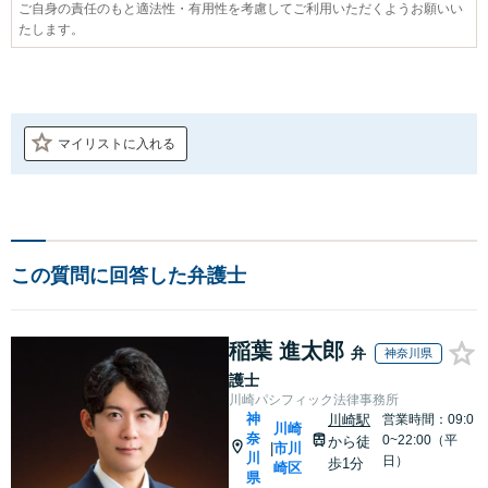
ご自身の責任のもと適法性・有用性を考慮してご利用いただくようお願いい
たします。
マイリストに入れる
この質問に回答した弁護士
稲葉 進太郎
弁
神奈川県
護士
川崎パシフィック法律事務所
神
川崎駅
営業時間：09:0
川崎
奈
0~22:00（平
から徒
市川
|
川
日）
歩1分
崎区
県