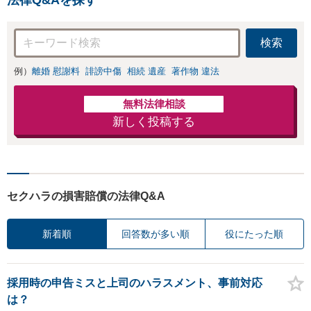
検索
例）
離婚 慰謝料
誹謗中傷
相続 遺産
著作物 違法
無料法律相談
新しく投稿する
セクハラの損害賠償の法律Q&A
新着順
回答数が多い順
役にたった順
採用時の申告ミスと上司のハラスメント、事前対応
は？