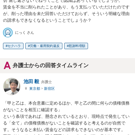
切"蒸し返さないでねってことで認識はあっているでしょうか。

賃金を不当に削られたことがあり、もう支払っていただけたのです
が、削った理由を未だ回答いただけておらず、そういう明確な理由
の請求もできなくなるということでしょうか？
にっく さん
セクハラ
労働・雇用契約違反
慰謝料増額
弁護士からの回答タイムライン
池田 毅
弁護士
東京都
>
新宿区
「甲と乙は、本合意書に定めるほか、甲と乙の間に何らの債権債務
がないことを相互に確認する」

という条項であれば、懸念されているとおり、現時点で発生してい
る「全て」の債権債務がないことを確認すると考えるのが自然で
す。そうなると未払い賃金などの請求もできないのが基本です。
