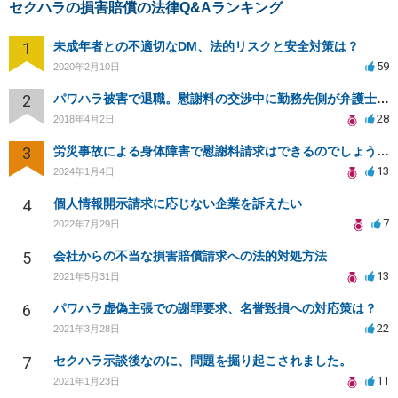
セクハラの損害賠償の法律Q&Aランキング
1
未成年者との不適切なDM、法的リスクと安全対策は？
59
2020年2月10日
2
パワハラ被害で退職。慰謝料の交渉中に勤務先側が弁護士を立ててきました
28
2018年4月2日
3
労災事故による身体障害で慰謝料請求はできるのでしょうか？
13
2024年1月4日
4
個人情報開示請求に応じない企業を訴えたい
7
2022年7月29日
5
会社からの不当な損害賠償請求への法的対処方法
13
2021年5月31日
6
パワハラ虚偽主張での謝罪要求、名誉毀損への対応策は？
22
2021年3月28日
7
セクハラ示談後なのに、問題を掘り起こされました。
11
2021年1月23日