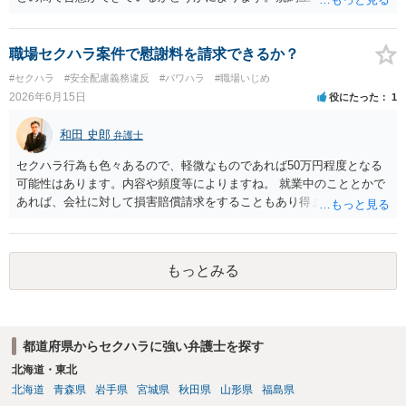
敗訴した場合、何も得られません。 ６ 弁護士費用は請求額や事件の
意が確認できれば請求できる可能性はあると考えます。 なお、合意
難易度によって変わります。また、現在は弁護士報酬は自由化されて
は口頭でも成立しますが、裁判等で争点となった場合には録音等の証
いますので、依頼する弁護士によっても費用は変わってきます。
拠がない限り立証が困難となり、請求が認められない可能性がござい
職場セクハラ案件で慰謝料を請求できるか？
ます。 ②未払給与に関しては労務を提供しているのにもかかわらず支
#セクハラ
#安全配慮義務違反
#パワハラ
#職場いじめ
払われていない場合は、契約違反となりますので請求可能かと存じま
2026年6月15日
役にたった
1
す。 ③休日・時間外労働については、休日・時間外労働があったこと
を示す証拠があるかまずは確認する必要があるかと存じます。 ④パワ
和田 史郎
弁護士
ハラ・セクハラに関しては、具体的な言動の内容によって判断が分か
れますので、録音データやLINEでのやり取り等を確認する必要がある
セクハラ行為も色々あるので、軽微なものであれば50万円程度となる
かと存じます。 ⑤退職勧奨については退職する意思がないのであれば
可能性はあります。内容や頻度等によりますね。 就業中のこととかで
きっぱりと断ればよく、解雇については不当な解雇である場合には解
あれば、会社に対して損害賠償請求をすることもあり得ます。
雇無効を争うなどの対応が考えられます。 回答としては以上になりま
すが、まずは、資料一式をご持参いただき最寄りの法律事務所にご相
談するか、労働基準監督署に相談する等の対応をしていただくことが
望ましいと考えます。
もっとみる
都道府県からセクハラに強い弁護士を探す
北海道・東北
北海道
青森県
岩手県
宮城県
秋田県
山形県
福島県