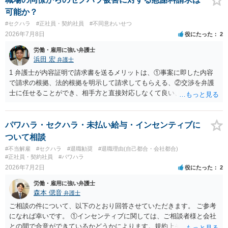
可能か？
#セクハラ
#正社員・契約社員
#不同意わいせつ
2026年7月8日
役にたった
2
労働・雇用に強い弁護士
浜田 宏
弁護士
1 弁護士が内容証明で請求書を送るメリットは、①事案に即した内容
で請求の根拠、法的根拠を明示して請求してもらえる、②交渉を弁護
士に任せることができ、相手方と直接対応しなくて良い、というとこ
ろでしょうか。 デメリットは、費用がかかる点でしょう。 また、
請求は可能ですが、相手が任意に払うかどうかは分かりません。 ２
民事訴訟に証拠の制限はありませんが、秘密録音はプライバシー保護
パワハラ・セクハラ・未払い給与・インセンティブに
の観点から、裁判の証拠にする場合には注意が必要です(証拠排除され
ついて相談
る場合があります。)。 ３ 会社がどういう証拠に基づいて、誰が判断
#不当解雇
#セクハラ
#退職勧奨
#退職理由(自己都合・会社都合)
したかわかりませんが、会社がセクハラ認定しなかったからといっ
#正社員・契約社員
#パワハラ
て、裁判所も認定しないとは限りません。具体的な証拠とそれで認定
2026年7月2日
役にたった
2
できる事実次第です。 ４ SNS等で誹謗中傷したり、噂話を流したり
労働・雇用に強い弁護士
しないようにして下さい。そういう報復的なことをしなければ名誉毀
森本 偲音
弁護士
損にはなりません。反訴は貴女が加害行為をしなければ、通常は起こ
されません。 ５ 裁判をして、和解すれば和解金が入ります。 勝訴
ご相談の件について、以下のとおり回答させていただきます。 ご参考
判決を得て確定すれば、判決認容額を払ってもらいます。任意に支払
になれば幸いです。 ①インセンティブに関しては、ご相談者様と会社
わない場合には、給与や預貯金、不動産などの財産を差押えます。
との間で合意ができているかどうかによります。規約上そのような合