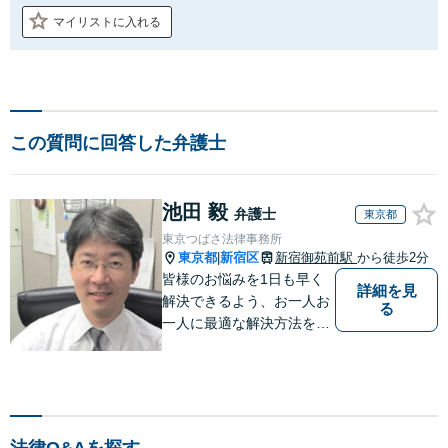
マイリストに入れる
この質問に回答した弁護士
池田 毅
弁護士
東京都
東京つばさ法律事務所
東京都
新宿区
新宿御苑前駅
から徒歩2分
|
皆様のお悩みを1日も早く
詳細を見
解決できるよう、お一人お
る
一人に最適な解決方法をご
提案いたします。
法律Q&Aを探す