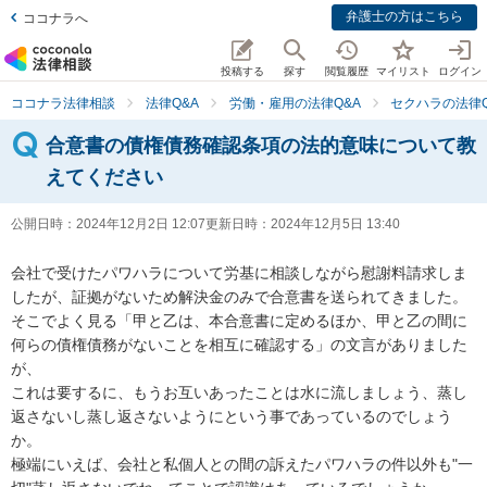
弁護士の方はこちら
ココナラへ
投稿する
探す
閲覧履歴
マイリスト
ログイン
ココナラ法律相談
法律Q&A
労働・雇用の法律Q&A
セクハラの法律Q
合意書の債権債務確認条項の法的意味について教
えてください
公開日時：
2024年12月2日 12:07
更新日時：
2024年12月5日 13:40
会社で受けたパワハラについて労基に相談しながら慰謝料請求しま
したが、証拠がないため解決金のみで合意書を送られてきました。

そこでよく見る「甲と乙は、本合意書に定めるほか、甲と乙の間に
何らの債権債務がないことを相互に確認する」の文言がありました
が、

これは要するに、もうお互いあったことは水に流しましょう、蒸し
返さないし蒸し返さないようにという事であっているのでしょう
か。

極端にいえば、会社と私個人との間の訴えたパワハラの件以外も"一