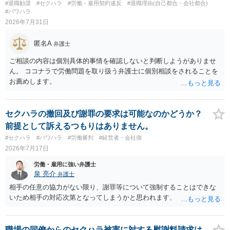
#退職勧奨
#セクハラ
#労働・雇用契約違反
#退職理由(自己都合・会社都合)
#パワハラ
2026年7月31日
匿名A
弁護士
ご相談の内容は個別具体的事情を確認しないと判断しようがありませ
ん。 ココナラで労働問題を取り扱う弁護士に個別相談をされることを
お薦めします。
セクハラの撤回及び謝罪の要求は可能なのかどうか？
前提として訴えるつもりはありません。
#セクハラ
#パワハラ
#労働審判
#経営者・会社側
2026年7月17日
労働・雇用に強い弁護士
泉 亮介
弁護士
相手の任意の協力がない限り、謝罪等について強制することはできな
いため相手の対応次第となってしまうかと思われます。
職場の同僚からのセクハラ被害に対する慰謝料請求は