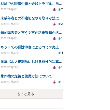
SNSでの誹謗中傷と金銭トラブル、法的対応の相談
2
2026年8月4日
未成年者との不適切なやり取りが法に触れる可能性と対処法
2
2026年7月26日
知的障害者と言う文言が名誉毀損か名誉感情の侵害になるか教えてほしい。
1
2026年8月4日
ネットでの誹謗中傷によるコミケ売上減少、損害賠償は可能か？
4
2026年7月30日
児童ポルノ規制法における非性的写真とテキストの扱いは？
1
2026年7月29日
著作物の定義と使用方法について
1
2026年7月28日
もっと見る