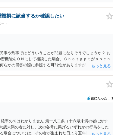
名誉毀損に該当するか確認したい
ベート
民事や刑事ではどういうことが問題になりそうでしょうか？ お
学習機能をＯＮにして相談した場合、Ｃｈａｔｇｐｔがｏｐｅｎ
何らかの回答の際に参照する可能性がありますが、個人名や会
抽象化されて回答に織り込まれる可能性が生じるにすぎません
とは思えませんし、名誉棄損として、個人や会社に対する誹謗
われません。 もちろん、誰がその内容をｃｈａｔｇｐｔに入力
、個人や会社の特定をせずに書き込んだことで（おそらく特定
刑事民事の責任に問われることはないでしょう。 私見ながらご
役にたった
1
 確率の％はわかりません 第一八二条（十六歳未満の者に対す
十六歳未満の者に対し、次の各号に掲げるいずれかの行為をした
る場合については、その者が生まれた日より五年以上前の日に