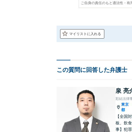
ご自身の責任のもと適法性・有
マイリストに入れる
この質問に回答した弁護士
泉 亮
彩結法律
東京
都
【全国対
板、飲食
事】犯罪