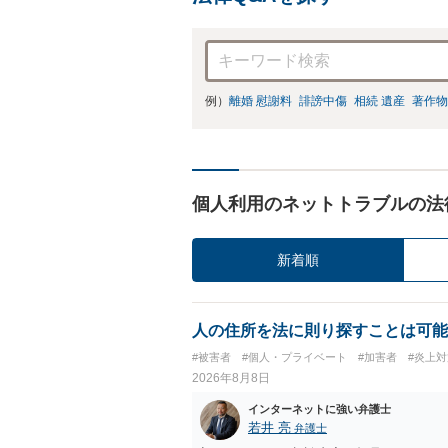
例）
離婚 慰謝料
誹謗中傷
相続 遺産
著作物
個人利用のネットトラブルの法
新着順
人の住所を法に則り探すことは可能
#被害者
#個人・プライベート
#加害者
#炎上対
2026年8月8日
インターネットに強い弁護士
若井 亮
弁護士