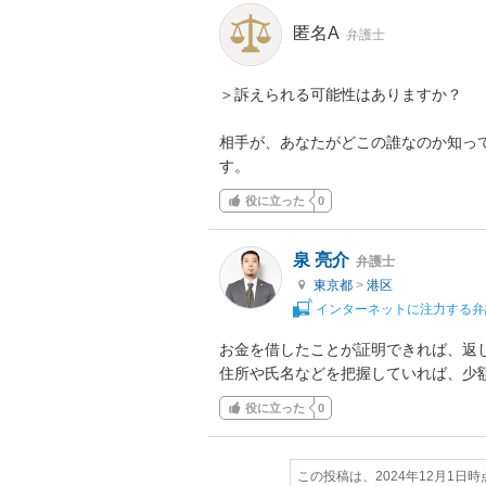
匿名A
弁護士
＞訴えられる可能性はありますか？

相手が、あなたがどこの誰なのか知っ
す。
役に立った
0
泉 亮介
弁護士
東京都
>
港区
インターネットに注力する弁
お金を借したことが証明できれば、返
住所や氏名などを把握していれば、少
役に立った
0
この投稿は、2024年12月1日