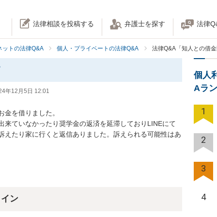
法律相談を投稿する
弁護士を探す
法律Q
ネットの法律Q&A
個人・プライベートの法律Q&A
法律Q&A「知人との借
て
個人
Aラ
24年12月5日 12:01
1
お金を借りました。

来ていなかったり奨学金の返済を延滞しておりLINEにて
訴えたり家に行くと返信ありました。訴えられる可能性はあ
2
3
4
ライン