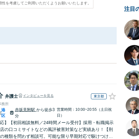
用性を考慮してご利用いただくようお願いいたします。
注目
介
弁護士
インタビューを見る
東京都
事務所
赤坂見附駅
から徒歩3
営業時間：10:00~20:55（土日祝
港
|
区
日）
分
応】【初回相談無料／24時間メール受付】採用・転職掲示
店の口コミサイトなどの風評被害対策など実績あり！【刑
の種類を問わず相談可。可能な限り早期対応で駆けつけサ