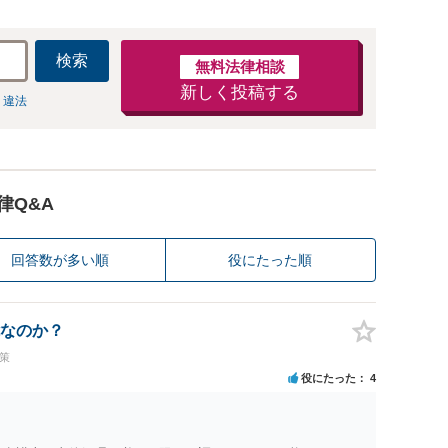
検索
無料法律相談
新しく投稿する
 違法
律Q&A
回答数が多い順
役にたった順
なのか？
策
役にたった
4