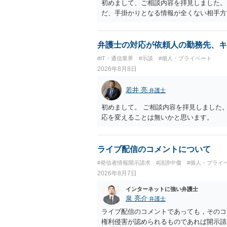
初めまして、ご相談内容を拝見しました。
だ、手掛かりとなる情報が全くない相手方
弁護士の対応が依頼人の勤務先、キ
#IT・通信業界
#示談
#個人・プライベート
2026年8月8日
若井 亮
弁護士
初めまして。 ご相談内容を拝見しました
応を変えることは無いかと思います。
ライブ配信のコメントについて
#発信者情報開示請求
#誹謗中傷
#個人・プライ
2026年8月7日
インターネットに強い弁護士
泉 亮介
弁護士
ライブ配信のコメントであっても，そのコ
権利侵害が認められるものであれば開示請