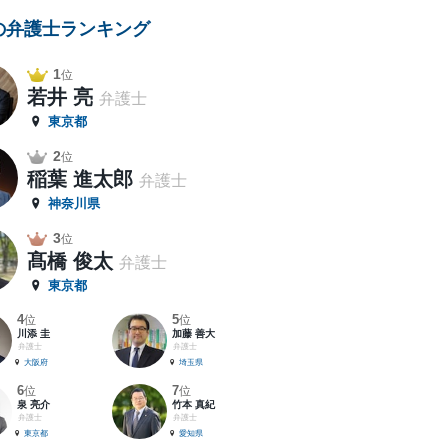
の弁護士ランキング
1
位
若井 亮
弁護士
東京都
2
位
稲葉 進太郎
弁護士
神奈川県
3
位
髙橋 俊太
弁護士
東京都
4
5
位
位
川添 圭
加藤 善大
弁護士
弁護士
大阪府
埼玉県
6
7
位
位
泉 亮介
竹本 真紀
弁護士
弁護士
東京都
愛知県