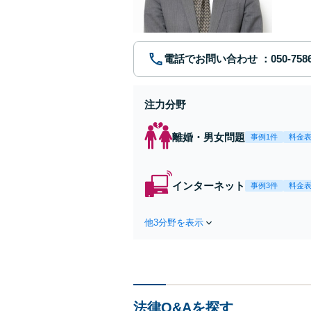
ポート【
電話でお問い合わせ
注力分野
離婚・男女問題
事例1件
料金
インターネット
事例3件
料金
他3分野を表示
法律Q&Aを探す