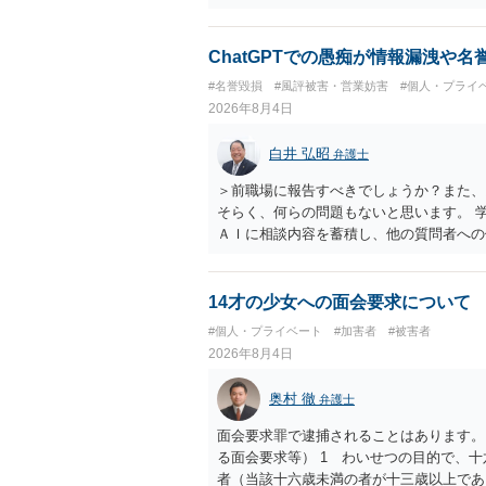
ChatGPTでの愚痴が情報漏洩や
#名誉毀損
#風評被害・営業妨害
#個人・プライ
2026年8月4日
白井 弘昭
弁護士
＞前職場に報告すべきでしょうか？また、
そらく、何らの問題もないと思います。 
ＡＩに相談内容を蓄積し、他の質問者への
社名を特定していない限り、一般論として
ので、その情報自体が、秘密情報に当たる
中傷の不特定多数への公開に当たるとも思
14才の少女への面会要求について
したかも第三者にしられることはないので
#個人・プライベート
#加害者
#被害者
して書き込んだとしても）、相談者さんが
2026年8月4日
参考まで。
奥村 徹
弁護士
面会要求罪で逮捕されることはあります。
る面会要求等） 1 わいせつの目的で、
者（当該十六歳未満の者が十三歳以上であ