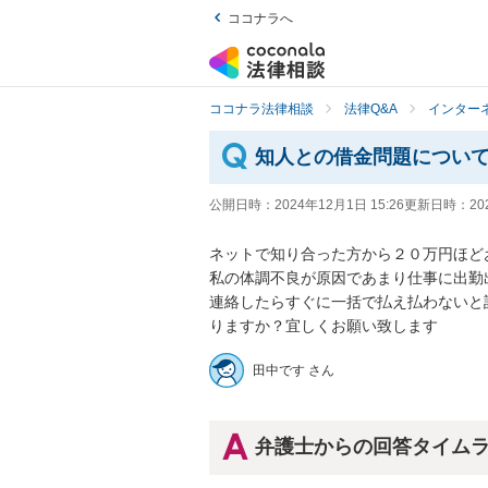
ココナラへ
ココナラ法律相談
法律Q&A
インター
知人との借金問題につい
公開日時：
2024年12月1日 15:26
更新日時：
20
ネットで知り合った方から２０万円ほど
私の体調不良が原因であまり仕事に出勤出
連絡したらすぐに一括で払え払わないと
りますか？宜しくお願い致します
田中です さん
弁護士からの回答タイム