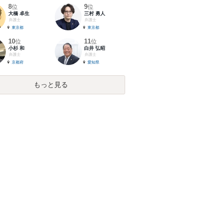
8
9
位
位
大橋 卓生
三村 勇人
弁護士
弁護士
東京都
東京都
10
11
位
位
小杉 和
白井 弘昭
弁護士
弁護士
京都府
愛知県
もっと見る