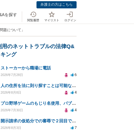
弁護士の方はこちら
&Aを探す
閲覧履歴
マイリスト
ログイン
金問題について」
利用のネットトラブルの法律Q&
ンキング
ストーカーから職場に電話
6
2026年7月28日
人の住所を法に則り探すことは可能なのか？
4
2026年8月8日
プロ野球ゲームのもじり名使用、パブリシティ権の影響は？
4
2026年7月30日
開示請求の仮処分での審尋で２回目で終わらない場合どうしたらいいですか
7
2026年8月3日