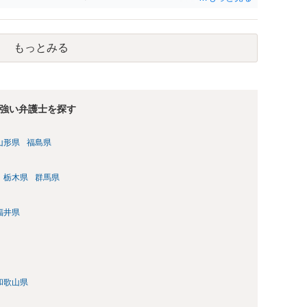
刑又は五十万円以下の罰金に処する。 一 威迫し、偽計を用い
拒まれたにもかかわらず、反復して面会を要求すること。 三
み若しくは約束をして面会を要求すること。 2前項の罪を犯
もっとみる
満の者と面会をした者は、二年以下の拘禁刑又は百万円以下の
強い弁護士を探す
山形県
福島県
栃木県
群馬県
福井県
和歌山県