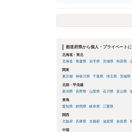
生まれた者に限る。）は、一年以下の拘禁
又は誘惑して面会を要求すること。 二 
金銭その他の利益を供与し、又はその申込
し、よってわいせつの目的で当該十六歳未
罰金に処する。
都道府県から個人・プライベートに
北海道・東北
北海道
青森県
岩手県
宮城県
秋田県
関東
東京都
神奈川県
千葉県
埼玉県
茨城県
北陸・甲信越
新潟県
長野県
山梨県
石川県
富山県
東海
愛知県
静岡県
岐阜県
三重県
関西
大阪府
兵庫県
京都府
滋賀県
奈良県
中国