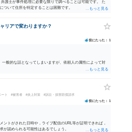
 弁護士が事件処理に必要な限りで調べることは可能です。 た
について住所を特定することは困難です。
ャリアで変わりますか？
役にたった
1
。 一般的な話となってしまいますが、依頼人の属性によって対
ベート
#被害者
#炎上対策
#訴訟・損害賠償請求
役にたった
1
メントがされた日時や，ライブ配信のURL等が証明できれば，
求が認められる可能性はあるでしょう。