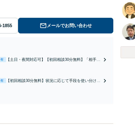
労働】不当解雇・残業代請求はおまかせください
メールでお問い合わせ
【土日・夜間対応可】【初回相談30分無料】「相手方
表有
から書面を提示されたら、サインする前にご相談を」
経験豊富な弁護士が全力で交渉にあたります！相手方
と直接話す精神的負担を軽減「弁護士の交渉で慰謝料
【初回相談30分無料】状況に応じて手段を使い分け、
表有
金額アップ／減額交渉も対応可」【完全個室対応】
適切な方法で投稿の削除・発信者情報開示請求をおこ
ないます「企業やお店の風評被害対策／売り上げ低下
防止のために尽力」加害者側の対応可：開示請求の意
見照会が来たときの対処法、被害者との示談交渉