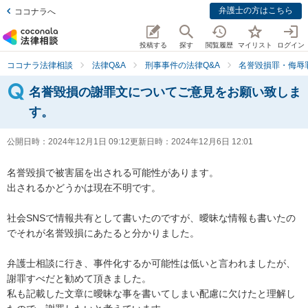
弁護士の方はこちら
ココナラへ
投稿する
探す
閲覧履歴
マイリスト
ログイン
ココナラ法律相談
法律Q&A
刑事事件の法律Q&A
名誉毀損罪・侮辱
名誉毀損の謝罪文についてご意見をお願い致しま
す。
公開日時：
2024年12月1日 09:12
更新日時：
2024年12月6日 12:01
名誉毀損で被害届を出される可能性があります。

出されるかどうかは現在不明です。

社会SNSで情報共有として書いたのですが、曖昧な情報も書いたの
でそれが名誉毀損にあたると分かりました。

弁護士相談に行き、事件化するか可能性は低いと言われましたが、
謝罪すべだと勧めて頂きました。

私も記載した文章に曖昧な事を書いてしまい配慮に欠けたと理解し