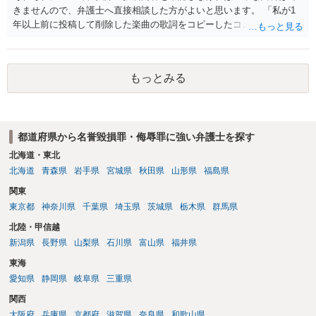
きませんので、弁護士へ直接相談した方がよいと思います。 「私が1
年以上前に投稿して削除した楽曲の歌詞をコピーしたコメント」とい
うのが、あなたが歌詞を盗用したという事実摘示なのであれば、名誉
毀損の可能性がありますが、それ以外の意味であれば回答は変わりま
す。 「私が学生時代にいじられていた」ことは、単にそれだけでは権
もっとみる
利侵害とは言い難いところです（いじめの事実をアウティングされ
た、といった意味であれば権利侵害性が出てくる可能性はあります
が）。
都道府県から名誉毀損罪・侮辱罪に強い弁護士を探す
北海道・東北
北海道
青森県
岩手県
宮城県
秋田県
山形県
福島県
関東
東京都
神奈川県
千葉県
埼玉県
茨城県
栃木県
群馬県
北陸・甲信越
新潟県
長野県
山梨県
石川県
富山県
福井県
東海
愛知県
静岡県
岐阜県
三重県
関西
大阪府
兵庫県
京都府
滋賀県
奈良県
和歌山県