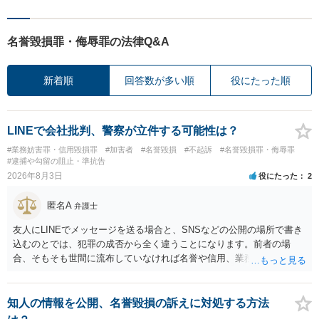
名誉毀損罪・侮辱罪の法律Q&A
新着順
回答数が多い順
役にたった順
LINEで会社批判、警察が立件する可能性は？
#業務妨害罪・信用毀損罪
#加害者
#名誉毀損
#不起訴
#名誉毀損罪・侮辱罪
#逮捕や勾留の阻止・準抗告
2026年8月3日
役にたった
2
匿名A
弁護士
友人にLINEでメッセージを送る場合と、SNSなどの公開の場所で書き
込むのとでは、犯罪の成否から全く違うことになります。前者の場
合、そもそも世間に流布していなければ名誉や信用、業務にかかる犯
罪は成立しないことになります。
知人の情報を公開、名誉毀損の訴えに対処する方法