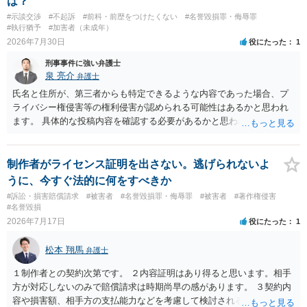
は？
#示談交渉
#不起訴
#前科・前歴をつけたくない
#名誉毀損罪・侮辱罪
#執行猶予
#加害者（未成年）
2026年7月30日
役にたった
1
刑事事件に強い弁護士
泉 亮介
弁護士
氏名と住所が、第三者からも特定できるような内容であった場合、プ
ライバシー権侵害等の権利侵害が認められる可能性はあるかと思われ
ます。 具体的な投稿内容を確認する必要があるかと思われますので、
ご不安であれば親に相談の上で、個別に弁護士にご相談されると良い
でしょう。
制作者がライセンス証明を出さない。逃げられないよ
うに、今すぐ法的に何をすべきか
#訴訟・損害賠償請求
#被害者
#名誉毀損罪・侮辱罪
#被害者
#著作権侵害
#名誉毀損
2026年7月17日
役にたった
1
松本 翔馬
弁護士
１制作者との契約次第です。 ２内容証明はあり得ると思います。相手
方が対応しないのみで賠償請求は時期尚早の感があります。 ３契約内
容や損害額、相手方の支払能力などを考慮して検討されるとよいでし