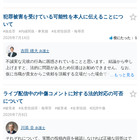
ょう ４損害賠償請求が考えられます。調査費用や弁護士費用も含め請
求する場合もありますが、認められるのはごく一部です。 ５事案の詳
細な検討が必要です。遅延損害金の発生なども確認するとよいでしょ
犯罪被害を受けている可能性を本人に伝えることにつ
う。 ６弁護士に窓口を一本化して、直接連絡を避けることも方法の一
いて
つです。
#偽造罪
#内縁関係・事実婚
#名誉毀損罪・侮辱罪
2026年7月14日
役にたった
1
吉田 雄大
弁護士
不誠実な元彼の行為に困惑されていることと思います。 結論から申し
上げますと、法的に問題があるため伝達はお勧めできません。 なお、
仮に当職が貴女からご依頼を頂戴する立場だった場合でも、女性の夫
への伝達については「お引き受けできない」旨説明することになりま
す。 文書偽造の事実を当該男性に伝達することは、事実上、妻が不倫
していたことを伝えるのと同じ効果をもちます。もちろん不倫はよく
ライブ配信中の中傷コメントに対する法的対応の可否
ないことですが、それを別の方（とりわけ、女性にとって最も知られ
について
たくない相手である夫）に事実上であれ伝えることは別の法的問題
#被害者
#名誉毀損罪・侮辱罪
#被害者
#名誉毀損
#誹謗中傷
（プライバシー権侵害の問題）が発生します。
2026年7月8日
川添 圭
弁護士
それぞれについて、実際の投稿内容を確認しなければ正確な回答はで