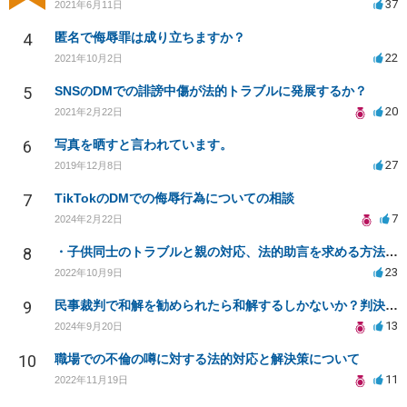
37
2021年6月11日
4
匿名で侮辱罪は成り立ちますか？
22
2021年10月2日
5
SNSのDMでの誹謗中傷が法的トラブルに発展するか？
20
2021年2月22日
6
写真を晒すと言われています。
27
2019年12月8日
7
TikTokのDMでの侮辱行為についての相談
7
2024年2月22日
8
・子供同士のトラブルと親の対応、法的助言を求める方法は？
23
2022年10月9日
9
民事裁判で和解を勧められたら和解するしかないか？判決で大きく結果が変わることはありますか？
13
2024年9月20日
10
職場での不倫の噂に対する法的対応と解決策について
11
2022年11月19日