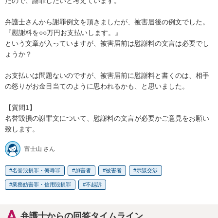
たので、謝罪したいと考えています。

弁護士さんから謝罪例文を頂きましたが、被害届後の例文でした。

『慰謝料を○○万円お支払いします。』

という文章が入っていますが、被害届前は慰謝料の文言は必要でし
ょうか？

お支払いは問題ないのですが、被害届前に慰謝料と書くのは、相手
の怒りがお金目当てのように思われるかも、と思いました。

【質問1】

名誉毀損の謝罪文について、慰謝料の文言が必要かご意見をお願い
致します。
富士山 さん
名誉毀損罪・侮辱罪
加害者
被害者
示談交渉
業務妨害罪・信用毀損罪
不起訴
弁護士からの回答タイムライン