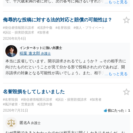
で、十六歳未満の者に対し、次の各号に掲げるいずれかの行為をした
者（当該十六歳未満の者が十三歳以上である場合については、その者
が生まれた日より五年以上前の日に生まれた者に限る。）は、一年以
下の拘禁刑又は五十万円以下の罰金に処する。 一 威迫し、偽計を用
侮辱的な投稿に対する法的対応と賠償の可能性は？
い又は誘惑して面会を要求すること。 二 拒まれたにもかかわらず、
#発信者情報開示請求
#誹謗中傷
#名誉毀損
#個人・プライベート
反復して面会を要求すること。 三 金銭その他の利益を供与し、又は
#訴訟・損害賠償請求
#加害者
その申込み若しくは約束をして面会を要求すること。 2前項の罪を犯
2026年8月4日
し、よってわいせつの目的で当該十六歳未満の者と面会をした者は、
インターネットに強い弁護士
二年以下の拘禁刑又は百万円以下の罰金に処する。
稲葉 進太郎
弁護士
本当に反省しています。開示請求されるでしょうか？ →その相手方に
向けたものだということが見て分かる形で投稿されたのであれば、開
示請求の対象となる可能性が高いでしょう。また、相手方の投稿した
文章からすると、実際に発信者情報開示請求がなされる可能性がある
と存じます。発信者情報開示請求が進むと、投稿に使った回線の契約
者のところに、意見照会がなされます。アカウント情報開示の場合
名誉毀損をしてしまいました
は、アカウントの登録メールに意見照会がなされます。 また、された
#名誉毀損
#発信者情報開示請求
#訴訟・損害賠償請求
#加害者
場合賠償金はいくらでしょうか。 →ケースバイケースであり、数万円
#風評被害・営業妨害
#誹謗中傷
から１００万単位まで様々でしょう。裁判外であれば交渉して相手方
2026年7月31日
役にたった
1
の請求額から減額することを試みることとなるでしょう。
匿名A
弁護士
なぜ貴殿であるとわかったのかは相手方に聞くしかありませんが、お