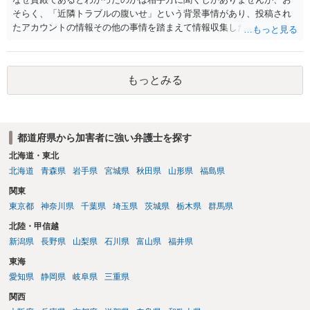
そらく、「近隣トラブルの腹いせ」という背景事情があり、投稿され
たアカウントの情報その他の事情を踏まえて情報収集した結果、この
ような投稿をするのは貴殿しかいないと推測したもので、これに対し
貴殿が投稿した事実を認めてしまったことで「答え合わせ」になって
しまったのではないでしょうか。 相手方の動きについても、相手方次
もっとみる
第ですので何とも言えません。公開の場で回答するには情報が乏し
く、ここで詳細を明らかにすることは事案の特定に繋がってしまうの
で、弁護士へ直接相談した方がよいです。
都道府県から加害者に強い弁護士を探す
北海道・東北
北海道
青森県
岩手県
宮城県
秋田県
山形県
福島県
関東
東京都
神奈川県
千葉県
埼玉県
茨城県
栃木県
群馬県
北陸・甲信越
新潟県
長野県
山梨県
石川県
富山県
福井県
東海
愛知県
静岡県
岐阜県
三重県
関西