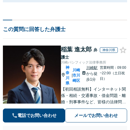
この質問に回答した弁護士
稲葉 進太郎
弁
神奈川県
護士
川崎パシフィック法律事務所
神
川崎駅
営業時間：09:00
川崎
奈
~22:00（土日祝
から徒
市川
|
川
日）
歩1分
崎区
県
【初回相談無料】インターネット関
係・相続・交通事故・借金問題・離
婚・刑事事件など、皆様の法律問題
を解決すべく、親身になって取り組
みます。クチコミ・リピーターの方
電話でお問い合わせ
メールでお問い合わせ
も多数。お気軽にお問い合わせ下さ
い。