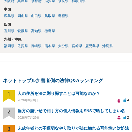
大阪府
兵庫県
京都府
滋賀県
奈良県
和歌山県
中国
広島県
岡山県
山口県
鳥取県
島根県
四国
香川県
愛媛県
高知県
徳島県
九州・沖縄
福岡県
佐賀県
長崎県
熊本県
大分県
宮崎県
鹿児島県
沖縄県
ネットトラブル加害者側の法律Q&Aランキング
1
人の住所を法に則り探すことは可能なのか？
4
2026年8月8日
2
当方の腹いせで相手方の個人情報をSNSで晒してしまい名誉毀損させてしまったかもしれない
2
2026年7月29日
3
未成年者との不適切なやり取りが法に触れる可能性と対処法