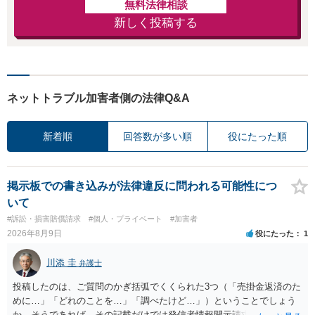
無料法律相談
新しく投稿する
ネットトラブル加害者側の法律Q&A
新着順
回答数が多い順
役にたった順
掲示板での書き込みが法律違反に問われる可能性につ
いて
#訴訟・損害賠償請求
#個人・プライベート
#加害者
2026年8月9日
役にたった
1
川添 圭
弁護士
投稿したのは、ご質問のかぎ括弧でくくられた3つ（「売掛金返済のた
めに…」「どれのことを…」「調べたけど…」）ということでしょう
か。そうであれば、その記載だけでは発信者情報開示請求が認められ