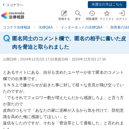
弁護士の方はこちら
ココナラへ
投稿する
探す
閲覧履歴
マイリスト
ログイン
ココナラ法律相談
法律Q&A
インターネットの法律Q&A
加害者の法
匿名同士のコメント欄で、匿名の相手に書いた皮
肉を脅迫と取られました
公開日時：
2024年12月2日 17:02
更新日時：
2024年12月3日 17:36
とあるサイトにある、自分も含めたユーザーが全て匿名のコメント
欄での出来事です。

ＳＮＳ上で嫌がらせが起きた事に対して様々な意見が飛び交ってい
たのですが。

「でもそれでフォロワー数が増えたんだから感謝しろよ」と言う方
が居たので

皮肉のつもりで「あなたの家に泥棒が入るから気を付けて、防犯意
識を高めた俺に感謝してほしい」と

返信をしたのですが、それを「脅迫罪として通報した」と言われま