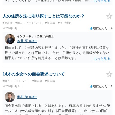
るような内容ではありません（申し立ててもほぼ門前払いに近い）。
ただ、「328が名誉毀損、偽計業務妨害、侮辱罪、ストーカー等に関す
る法律違反に該当するといわれ」とのことですので、ご質問に書かれ
人の住所を法に則り探すことは可能なのか？
ていない何らかの背景事情があれば、回答は180度変わるかもしれませ
#被害者
#個人・プライベート
#加害者
#炎上対策
ん。公開の場で詳細を投稿することは不適当と思われますので、弁護
2026年8月8日
役にたった
4
士へ直接相談した方がよいでしょう。
インターネットに強い弁護士
若井 亮
弁護士
初めまして、ご相談内容を拝見しました。 弁護士が事件処理に必要な
限りで調べることは可能です。 ただ、手掛かりとなる情報が全くない
相手方について住所を特定することは困難です。
14才の少女への面会要求について
#個人・プライベート
#加害者
#被害者
2026年8月4日
役にたった
1
奥村 徹
弁護士
面会要求罪で逮捕されることはあります。 確率の％はわかりません 第
一八二条（十六歳未満の者に対する面会要求等） 1 わいせつの目的