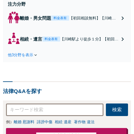
注力分野
離婚・男女問題
【初回相談無料】【川崎駅
料金表有
徒歩1分】不貞行為の慰謝料
（請求された／請求した
い）・熟年離婚・年金分
相続・遺言
【川崎駅より徒歩１分】【初回相
料金表有
割・婚姻費用・養育費・財
談無料】遺産相続トラブルや遺言
産分与・離婚の慰謝料など
作成などの相続問題に豊富な実績
実績多数。川崎地域に根ざ
他3分野を表示
があります。安心・信頼・丁寧を
した弁護士として、あなた
心がけ，質の高いリーガルサービ
の人生の再スタートを全力
スを目指しております。
で後押しします。
法律Q&Aを探す
検索
例）
離婚 慰謝料
誹謗中傷
相続 遺産
著作物 違法