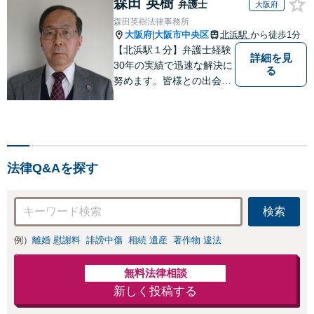
森田 英樹
弁護士
大阪府
森田英樹法律事務所
大阪府
大阪市中央区
北浜駅
から徒歩1分
|
【北浜駅１分】弁護士経験
詳細を見
30年の実績で迅速な解決に
る
努めます。皆様との出会い
に感謝し、皆様に寄り添い
ながらスピーディに問題解
決をさせていただけるよう
取り組んでおります。お困
りの方は、お気軽にご相談
法律Q&Aを探す
ください。
検索
例）
離婚 慰謝料
誹謗中傷
相続 遺産
著作物 違法
無料法律相談
新しく投稿する