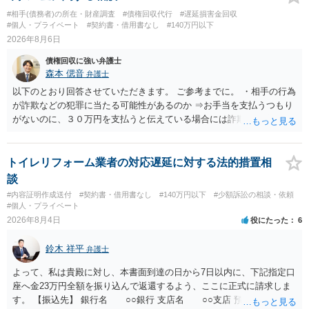
ずれにせよ、まずは速やかに最寄りの警察署に被害相談に行くことを
#相手(債務者)の所在・財産調査
#債権回収代行
#遅延損害金回収
お勧めします。
#個人・プライベート
#契約書・借用書なし
#140万円以下
2026年8月6日
債権回収に強い弁護士
森本 偲音
弁護士
以下のとおり回答させていただきます。 ご参考までに。 ・相手の行為
が詐欺などの犯罪に当たる可能性があるのか ⇒お手当を支払うつもり
がないのに、３０万円を支払うと伝えている場合には詐欺罪に該当す
る可能性があります。 ・未払い金を回収するためにどのような法的手
段が取れるのか ⇒契約に基づく履行請求として３０万円を請求するこ
とが考えられますが、 パパ活の契約は、売春防止法に抵触する契約
トイレリフォーム業者の対応遅延に対する法的措置相
であるため、公序良俗に反する契約として 民法上無効（民法９０
談
条）となるため、相手方に請求できない可能性が高いです。 ・相手の
#内容証明作成送付
#契約書・借用書なし
#140万円以下
#少額訴訟の相談・依頼
氏名や住所が分からない状態でも対応可能なのか ⇒訴訟等の裁判上の
#個人・プライベート
手続を利用する場合には、原則として相手方の住所・氏名を把握して
2026年8月4日
役にたった
6
いる必要があります。
鈴木 祥平
弁護士
よって、私は貴殿に対し、本書面到達の日から7日以内に、下記指定口
座へ金23万円全額を振り込んで返還するよう、ここに正式に請求しま
す。 【振込先】 銀行名 ○○銀行 支店名 ○○支店 預金種別 普通