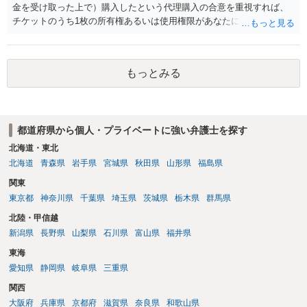
情報を割り出していくしかないように思えます。 以上、ご参考まで。
金を受け取った上で）購入したという代理購入の合意を重視すれば、
チケットのうち1枚の所有権あるいは使用権限があなたにあり、チケッ
トの引渡しを求める権利があるという主張が認められやすいといえま
す。 一方、このチケット購入には「相手方と一緒に行く」という合意
も付随していたことを無視することができません。こちらを重視すれ
もっとみる
ば、交際を終了させたことにより「一緒に行く」という結果の実現に
重大な障害が発生しており、当然にチケットを引き渡すべきといえる
かは微妙であり、むしろ返金すべきとするのが当事者の合理的意思に
合致するのではないか、という判断に傾くことになると思います。 例
都道府県から個人・プライベートに強い弁護士を探す
えば、当該チケットが座席指定である場合、交際を解消した2人が当日
隣り合わせになることは避けたいという心理が働くことも無理からぬ
北海道・東北
ところです。一方、チケットがエリア指定のアリーナ席であれば隣り
北海道
青森県
岩手県
宮城県
秋田県
山形県
福島県
合わせにならずに済むかもしれませんし、そのチケットが入手困難で
関東
あったり特別席であったりすれば、判断は変わってくるかもしれませ
東京都
神奈川県
千葉県
埼玉県
茨城県
栃木県
群馬県
ん。当該チケットがチケット転売防止法に規定する特定興行入場券に
該当し、券面上使用者が指定されている場合には、チケット引渡し以
北陸・甲信越
外に選択肢がない場合もあるでしょう。 このように、本件の紛争は、
新潟県
長野県
山梨県
石川県
富山県
福井県
法的には「当事者の合理的意思」がどこにあるのかを追求した解決が
東海
必要になると思われます。なかなか難しい問題なので、弁護士によっ
ても回答は異なるかもしれません。
愛知県
静岡県
岐阜県
三重県
関西
大阪府
兵庫県
京都府
滋賀県
奈良県
和歌山県