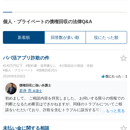
個人・プライベートの債権回収の法律Q&A
新着順
回答数が多い順
役にたった順
パパ活アプリ詐欺の件
#140万円以下
#契約書・借用書なし
#少額訴訟の相談・依頼
#個人・プライベート
#債権回収代行
2026年8月8日
役にたった
1
債権回収に強い弁護士
若井 亮
弁護士
初めまして。 ご相談内容を拝見しました。 お伺いする限りの情報での
判断となるため断言はできかねますが、同様のトラブルについてご相
談をいただいており、詐欺を含むトラブルに該当する可能性があるで
しょう。 返金の請求にあたっては、相手方の身元を特定する必要があ
ります。 お金を渡した方法が現金手渡しではなく、指定口座への振込
であるならば、相手方の身元を特定できる可能性もあるでしょう。 い
未払い金に関する相談