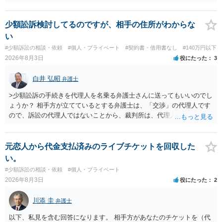
口座番号 ○○○○○○○ 口座名義 ○○○○ 万一、上記期限までに返金がな
されない場合には、貴殿には任意に返金する意思がないものと判断
し、やむを得ず、返還金23万円及びこれに対する遅延損害金の支払い
少額訟訴検討してるのですが、相手の住所がわからな
を求める民事訴訟、支払督促その他必要な法的手続を直ちに講じま
い
す。 その際には、訴訟に要する費用その他法令上認められる金員につ
#少額訴訟の相談・依頼
#個人・プライベート
#契約書・借用書なし
#140万円以下
いても併せて請求する予定ですので、あらかじめ申し添えます。 本件
2026年8月3日
役にたった
3
は、貴殿自らが契約を解約したことによって生じた返還義務の履行を
求めるものにすぎません。貴殿の仕入先との取引関係や返金時期など
白井 弘昭
弁護士
の内部事情は、私に対する返還義務の発生や履行時期には何ら影響を
及ぼすものではありません。 これ以上、本件の解決を不必要に遅延さ
>少額訟訴の手続きを代理人を名乗る弁護士さんに送ってもいいのでし
せることなく、誠意をもって速やかに返金手続を履行されるよう、強
ょうか？ 相手方が立てているとする弁護士は、「交渉」の代理人です
く求めます。 以上
ので、訴訟の代理人ではないことから、裁判所は、代理人宛ての訴状
を受け取ることは無いと思われます。 なお、交渉段階で代理人が就い
ている場合は、相手方（被告）の住所で訴状を作成提出し、裁判所に
代理人が就いていたことを知らせると（訴状の記載内容から明らかな
元恋人から代金支払済みのライブチケットを回収した
場合も）、裁判所が当該代理人弁護士に事前連絡し、引き続き訴訟も
い。
受任するかを聞いたうえで、受任の意志が明らかになったところで、
#少額訴訟の相談・依頼
#個人・プライベート
直接被告に送達するのではなく、代理人に訴状の受領を促すこともあ
2026年8月3日
役にたった
2
ります。 ラインのやり取りでしか証拠がないと、実際の本人性が明ら
かではありません。もちろん弁護士（２０万円の請求で代理人弁護士
川添 圭
弁護士
に委任するかも疑わしいのですが）も住所は明らかにしないでしょ
う。 何か本人を示す事実（振込先などの情報）から、相手の住所等の
以下、私見を含む回答になります。 相手方があなたのチケットを（代