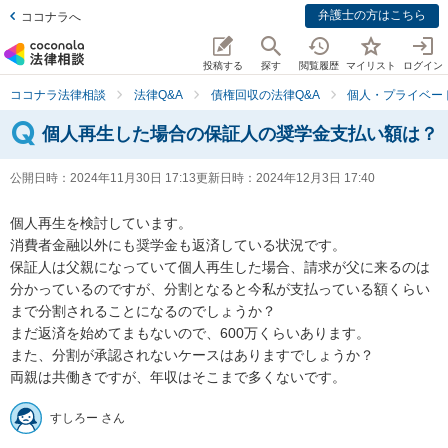
弁護士の方はこちら
ココナラへ
投稿する
探す
閲覧履歴
マイリスト
ログイン
ココナラ法律相談
法律Q&A
債権回収の法律Q&A
個人・プライベー
個人再生した場合の保証人の奨学金支払い額は？
公開日時：
2024年11月30日 17:13
更新日時：
2024年12月3日 17:40
個人再生を検討しています。

消費者金融以外にも奨学金も返済している状況です。

保証人は父親になっていて個人再生した場合、請求が父に来るのは
分かっているのですが、分割となると今私が支払っている額くらい
まで分割されることになるのでしょうか？

まだ返済を始めてまもないので、600万くらいあります。

また、分割が承認されないケースはありますでしょうか？

両親は共働きですが、年収はそこまで多くないです。
すしろー さん