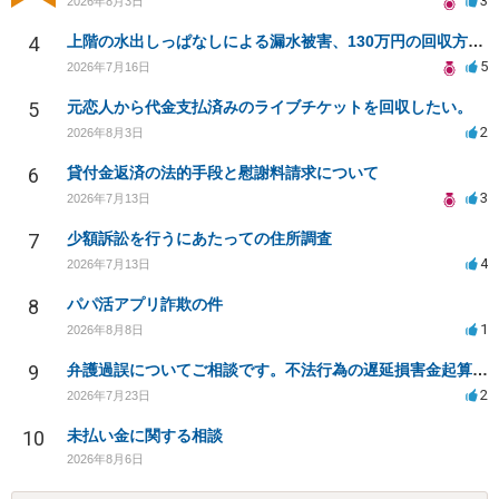
3
2026年8月3日
4
上階の水出しっぱなしによる漏水被害、130万円の回収方法を相談したい
5
2026年7月16日
5
元恋人から代金支払済みのライブチケットを回収したい。
2
2026年8月3日
6
貸付金返済の法的手段と慰謝料請求について
3
2026年7月13日
7
少額訴訟を行うにあたっての住所調査
4
2026年7月13日
8
パパ活アプリ詐欺の件
1
2026年8月8日
9
弁護過誤についてご相談です。不法行為の遅延損害金起算日について。
2
2026年7月23日
10
未払い金に関する相談
2026年8月6日