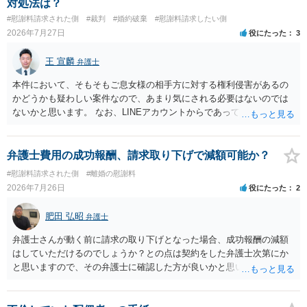
対処法は？
とはいえないと考えますので、 結局は、妥当かどうかというより
切関与しないなら100万円振り込む」というLINEや誓約書は、裁判上
#慰謝料請求された側
#裁判
#婚約破棄
#慰謝料請求したい側
も、ご自身が納得できるかどうかという基準でお考えいただくといい
どの程度証拠価値があるのか ⇒前後のやり取りや誓約書の具体的内容
2026年7月27日
役にたった
3
と思います。 そのうえで、合意できるかは、相手も納得できるか
を見ない限り、具体的な判断はできませんが、一定の証拠価値はある
否かにかかってはきますが。 ４ 質問④ ご記載の内容からは判断
と考えます。 ③ 借用書があっても、後から100万円を貸付扱いに変更
王 宣麟
できないのですが、 清算条項を記載しないで合意することはリス
弁護士
することは認められるのか。 ⇒おそらく１００万円は不当利得（受け
クがありますので、むしろ、原則としては、清算条項を記載するべき
取る正当な権利がないのに利益を取得した）として返還請求されてい
本件において、そもそもご息女様の相手方に対する権利侵害があるの
であるとお考えいただくといいです。 ご質問に対する回答は以上で
るものかと推察しますので、 貸金返還ではないかと存じます。 ④ 私
かどうかも疑わしい案件なので、あまり気にされる必要はないのでは
すが、可能であれば、ご依頼になるかは別として、お近くの弁護士に
は現在、収入も不安定で貯金もなくリボ払い借金が既に約100万あり。
ないかと思います。 なお、LINEアカウントからであっても、そこに紐
直接相談されて、 今後の対応についてアドバイス等を求めることを
今年に再婚したが主人はお金に厳しい為、一括で220万円を支払う事は
づけられた電話番号の開示→携帯電話会社から氏名・住所が開示され
お勧めいたします。 ご参考にしていただければ幸いです。
困難 仮に裁判で敗訴した場合でも、分割払いになる可能性はあります
るパターンはありえるものの、本件のような精神的損害が発生したと
か。 ⇒判決となり敗訴してしまった場合は、強制執行により不動産等
明確にいえないような案件において開示がなされる可能性も低いので
弁護士費用の成功報酬、請求取り下げで減額可能か？
の財産を差し押さえられ、そこから債権回収が図られることになりま
はないかと推察します。
#慰謝料請求された側
#離婚の慰謝料
すが、 和解であれば柔軟な解決が可能ですので、その場合は分割払
2026年7月26日
役にたった
2
いにより支払うことも十分可能です。 ⑤ このような事情であれば、私
は120万円のみ和解交渉を続けるべきでしょうか。 ⇒ご相談者様の認
肥田 弘昭
識を前提にすれば、１００万円も含めて返済する必要はないと考えら
弁護士
れるため、 120万円のみについて交渉を続けることがベターかと存じ
弁護士さんが動く前に請求の取り下げとなった場合、成功報酬の減額
ます。
はしていただけるのでしょうか？との点は契約をした弁護士次第にか
と思いますので、その弁護士に確認した方が良いかと思います。ご参
考にしてください。