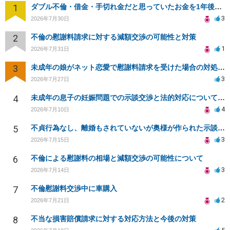
1
ダブル不倫・借金・手切れ金だと思っていたお金を1年後いまさら脅迫罪として通知書が来てまとめて請求
3
2026年7月30日
2
不倫の慰謝料請求に対する減額交渉の可能性と対策
1
2026年7月31日
3
未成年の娘がネット恋愛で慰謝料請求を受けた場合の対処法は？
3
2026年7月27日
4
未成年の息子の妊娠問題での示談交渉と法的対応について相談
4
2026年7月10日
5
不貞行為なし、離婚もされていないが奥様が作られた示談書にサインをしてしまいました。効力はありますか？
3
2026年7月15日
6
不倫による慰謝料の相場と減額交渉の可能性について
3
2026年7月14日
7
不倫慰謝料交渉中に車購入
2
2026年7月21日
8
不当な損害賠償請求に対する対応方法と今後の対策