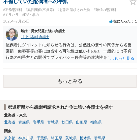
不倫していた配偶者への手紙
#不倫慰謝料
#異性関係(不貞等)
#慰謝料請求された側
#離婚の慰謝料
#モラハラ
#DV・暴力
2026年7月25日
役にたった
1
離婚・男女問題に強い弁護士
井上 祐司
弁護士
配偶者にダイレクトに知らせる行為は、公然性の要件の関係から名誉
棄損・侮辱罪等の罪に該当する可能性は低いものの、一般的には不貞
行為の相手方との関係でプライバシー侵害等の違法性を含む行為で
す。 そのため、そのことを知った相手方の夫婦関係への影響が大きい
ため、弁護士としては推奨しないことが一般的かと思います。
もっとみる
都道府県から慰謝料請求された側に強い弁護士を探す
北海道・東北
北海道
青森県
岩手県
宮城県
秋田県
山形県
福島県
関東
東京都
神奈川県
千葉県
埼玉県
茨城県
栃木県
群馬県