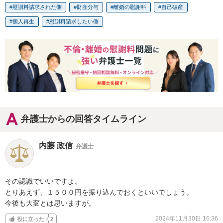
慰謝料請求された側
財産分与
離婚の慰謝料
自己破産
個人再生
慰謝料請求したい側
弁護士からの回答タイムライン
内藤 政信
弁護士
その認識でいいですよ。

とりあえず、１５００円を振り込んでおくといいでしょう。

今後も大変とは思いますが。
2024年11月30日 16:36
役に立った
2