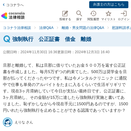
弁護士の方はこちら
ココナラへ
投稿する
探す
閲覧履歴
マイリスト
ログイン
ココナラ法律相談
法律Q&A
離婚・男女問題の法律Q&A
慰謝料請求
強制執行 公正証書 借金 離婚
公開日時：
2024年11月30日 16:36
更新日時：
2024年12月3日 16:40
旦那と離婚して、私は旦那に借りていたお金５００万を返す公正証
書を作成しました。毎月5万ずつの約束てした。500万は奨学金を旦
那が払ってくださったやつです。私は今メンタルクリニック に通院
中で仕事も単発のアルバイトをたまに入るくらいで生活ギリギリで
す。現在3ヶ月滞納していて今日が支払い最終日です。公正証書に、
3ヶ月滞納し、その金額が15万に達したら強制執行実施と書いてあ
りました。恥ずかしながら今現在手元に1500円あるのですが、1500
円いれたら強制執行を止めることができる認識であっていますか？
えりな さん