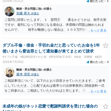
2026年7月31日
役にたった
1
離婚・男女問題に強い弁護士
加藤 善大
弁護士
ご質問に回答いたします。 １ 質問① 通るかどうかは、相手次第
ですが、裁判になって判決になる場合は、求償権の問題は触れられま
せんので、 相手が離婚しない場合は、１００万円程度となる可能
性があると思われます。 交渉については、相手としても、裁判を
するデメリットはありますから（経済的、時間的、精神的負担等）、
反対にご自身が、裁判も辞さずという姿勢を示すことで、プラス
ダブル不倫・借金・手切れ金だと思っていたお金を1年
に働く可能性は有り得ます。 交渉で解決する多くの場合は、相手
後いまさら脅迫罪として通知書が来てまとめて請求
が弁護士に依頼しているケースで、５０万円以下で合意できる場合は
#ダブル不倫
#慰謝料請求された側
#異性関係(不貞等)
#借金・浪費癖
#裁判
稀であると思います。 通常は、６０万円から８０万円程度になる
2026年7月30日
役にたった
3
ことが多いというのが私の印象です。 ２ 質問② ご記載の内容が
減額を進めるうえでの交渉材料かと思います。 なお、ご自身が離
離婚・男女問題に強い弁護士
婚しないことは、交渉材料にはならないかと思いますので、ご注意く
森本 偲音
弁護士
ださい。 また、相手夫婦の婚姻関係が既に破綻していたことや、
ご相談事項について、以下のとおり回答させていただきます。 ご参考
相手女性が結婚しているとは知らなかったと主張することもあります
にしていただき、ご心配であれば最寄りの法律事務所に関係資料一式
が、 ケースバイケースですので、ご自身の場合にそれらの主張が
をご持参の上、ご相談していただければと存じます。 ① このLINEの
できるかはよくお考え下さい。 ３ 質問③ 違約金を５０万円とす
流れを見る限り、100万円は貸付金ではなく、手切れ金・和解金と評価
る旨の交渉をすることが妥当かどうかという基準はありません。
される可能性はあるのか ⇒LINEを含む１００万円の貸付に至るまでの
公序良俗に反するような金額では、その条項自体が無効になり得ます
やり取り等の経緯、誓約書の内容等を踏まえて、関係を清算するため
未成年の娘がネット恋愛で慰謝料請求を受けた場合の
が、 ２００万円でも、５０万円でも、公序良俗に反するほど高額
の 金銭であったと評価される可能性はあると考えます。 ② 「今後一