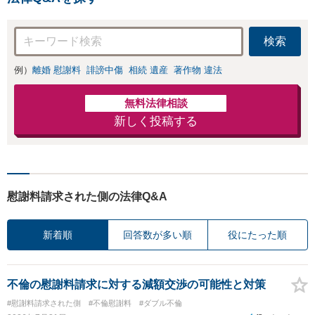
検索
例）
離婚 慰謝料
誹謗中傷
相続 遺産
著作物 違法
無料法律相談
新しく投稿する
慰謝料請求された側の法律Q&A
新着順
回答数が多い順
役にたった順
不倫の慰謝料請求に対する減額交渉の可能性と対策
#慰謝料請求された側
#不倫慰謝料
#ダブル不倫