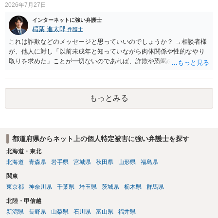
2026年7月27日
インターネットに強い弁護士
稲葉 進太郎
弁護士
これは詐欺などのメッセージと思っていいのでしょうか？ →相談者様
が、他人に対し「以前未成年と知っていながら肉体関係や性的なやり
取りを求めた」ことが一切ないのであれば、詐欺や恐喝の可能性が高
いでしょう。
もっとみる
都道府県からネット上の個人特定被害に強い弁護士を探す
北海道・東北
北海道
青森県
岩手県
宮城県
秋田県
山形県
福島県
関東
東京都
神奈川県
千葉県
埼玉県
茨城県
栃木県
群馬県
北陸・甲信越
新潟県
長野県
山梨県
石川県
富山県
福井県