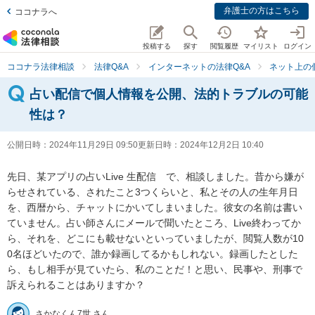
弁護士の方はこちら
ココナラへ
投稿する
探す
閲覧履歴
マイリスト
ログイン
ココナラ法律相談
法律Q&A
インターネットの法律Q&A
ネット上の
占い配信で個人情報を公開、法的トラブルの可能
性は？
公開日時：
2024年11月29日 09:50
更新日時：
2024年12月2日 10:40
先日、某アプリの占いLive 生配信　で、相談しました。昔から嫌が
らせされている、されたこと3つくらいと、私とその人の生年月日
を、西暦から、チャットにかいてしまいました。彼女の名前は書い
ていません。占い師さんにメールで聞いたところ、Live終わってか
ら、それを、どこにも載せないといっていましたが、閲覧人数が10
0名ほどいたので、誰か録画してるかもしれない。録画したとした
ら、もし相手が見ていたら、私のことだ！と思い、民事や、刑事で
訴えられることはありますか？
さかなくん7世 さん