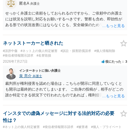
匿名A
弁護士
務所であるのか、それとも開示請求者の代理人の事務所なのかが不明
ですが、もし前者であれば、書類の再送要請にはあまり意味はなく、
せっかく弁護士に依頼をしておられるのですから、ご依頼中の弁護士
一方、後者であるなら、夫を被告として提訴に至る可能性も考える必
には状況を説明し対応をお願いするべきです。警察も含め、即効性が
要が出てきます。 あなたと夫との夫婦関係の状況（別居中なのか、夫
ある形での状況改善にはならなくとも、安全確保のためできることは
婦関係は良好なのか、あなたが夫へ嘘をついたのか等）がよくわから
ある筈です。
ないところがあり、実際にどのような対応がベターなのかを正確に検
討するためには、公開の相談ではなく、詳しい事実関係を整理した上
ネットストーカーと晒された
で弁護士へ直接相談するべきでしょう。
#誹謗中傷
#ネット上の個人特定被害
#訴訟・損害賠償請求
#個人情報削除
#発信者情報開示請求
#名誉毀損
2026年7月27日
役にたった
3
インターネットに強い弁護士
泉 亮介
弁護士
裁判所が権利侵害を認めた場合は，こちらが開示に同意していなくと
も開示は最終的にされてしまいます。 ご自身の投稿が，相手がどこの
誰か特定できる状況下で行われたものであれば，権利侵害性が認めら
れる可能性はあるかと思われます。 もっとも，相手方の晒し行為につ
いても，アカウントを特定したうえで，ネットストーカーとして晒し
たのであれば，かかる行為に権利侵害性が認められる可能性はあるで
インスタでの虚偽メッセージに対する法的対応の必要
しょう。
性は？
#ネット上の個人特定被害
#発信者情報開示請求
#被害者
#個人・プライベート