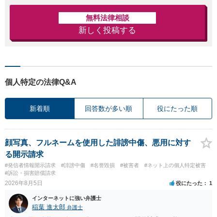
無料法律相談
新しく投稿する
個人特定の法律Q&A
新着順
回答数が多い順
役にたった順
顔写真、フルネームを使用した誹謗中傷、悪用に対す
る開示請求
#発信者情報開示請求
#誹謗中傷
#名誉毀損
#被害者
#ネット上の個人特定被害
#訴訟・損害賠償請求
2026年8月5日
役にたった
1
インターネットに強い弁護士
稲葉 進太郎
弁護士