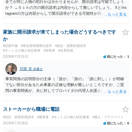
全てが同じ人物の犯行かは分かりませんが、開示請求は可能でしょう
か？ →５ｃｈの方の開示請求は内容からして難しいでしょう。 XとIns
tagramの方は内容からして開示請求ができる可能性が高いでしょう。
ただ、アカウントが削除されていると開示請求は失敗する可能性が高
いでしょう。７月中にアカウントが削除されている場合、今から進め
ても失敗する可能性が高いように思われます。 相手を特定できた場
家族に開示請求が来てしまった場合どうするべきです
合、相手に全ての弁護士費用を負担させることは可能でしょうか？ →
か
訴訟外の交渉で相手方が認めれば負担させることができるでしょう。
#誹謗中傷
#発信者情報開示請求
#訴訟・損害賠償請求
訴訟で判決となった場合は、実際の弁護士費用が認められる場合と認
#ネット上の個人特定被害
#加害者
#名誉毀損
められない場合があり何ともいえないところでしょう。
2026年7月31日
役にたった
1
川添 圭
弁護士
事実関係の説明部分の主体（「誰が」「誰の」「誰に対し」）が明確
でない部分があるため事案の正確な理解が難しいところですが、ご質
問の事実関係が、夫に対してプロバイダの代理人弁護士から発信者情
報開示請求の意見照会が届いたということであれば、いずれは発信者
情報として夫の氏名と住所が開示され、開示請求者（の代理人弁護
士）が、夫に対して内容証明郵便を送ったり訴訟の提起がなされたり
ストーカーから職場に電話
する可能性があるように思われます。この場合は、開示請求者（とあ
#訴訟・損害賠償請求
#被害者
#ネット上の個人特定被害
#個人・プライベート
る女性？）の代理人弁護士へ、実は投稿者があなたであるという内容
2026年7月28日
役にたった
6
とともに、あなたから連絡することもあり得ます。 夫がクレーム電話
を入れた「相手方の法律事務所」というのがプロバイダの代理人の事