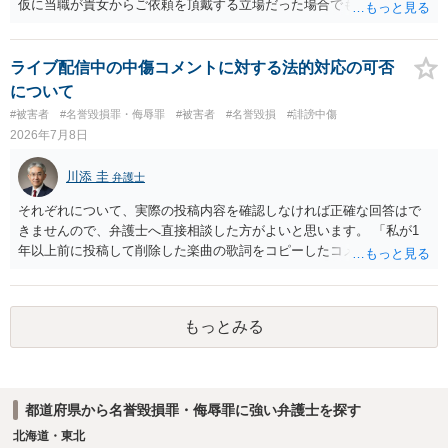
仮に当職が貴女からご依頼を頂戴する立場だった場合でも、女性の夫
への伝達については「お引き受けできない」旨説明することになりま
す。 文書偽造の事実を当該男性に伝達することは、事実上、妻が不倫
していたことを伝えるのと同じ効果をもちます。もちろん不倫はよく
ライブ配信中の中傷コメントに対する法的対応の可否
ないことですが、それを別の方（とりわけ、女性にとって最も知られ
について
たくない相手である夫）に事実上であれ伝えることは別の法的問題
#被害者
#名誉毀損罪・侮辱罪
#被害者
#名誉毀損
#誹謗中傷
（プライバシー権侵害の問題）が発生します。
2026年7月8日
川添 圭
弁護士
それぞれについて、実際の投稿内容を確認しなければ正確な回答はで
きませんので、弁護士へ直接相談した方がよいと思います。 「私が1
年以上前に投稿して削除した楽曲の歌詞をコピーしたコメント」とい
うのが、あなたが歌詞を盗用したという事実摘示なのであれば、名誉
毀損の可能性がありますが、それ以外の意味であれば回答は変わりま
す。 「私が学生時代にいじられていた」ことは、単にそれだけでは権
もっとみる
利侵害とは言い難いところです（いじめの事実をアウティングされ
た、といった意味であれば権利侵害性が出てくる可能性はあります
が）。
都道府県から名誉毀損罪・侮辱罪に強い弁護士を探す
北海道・東北