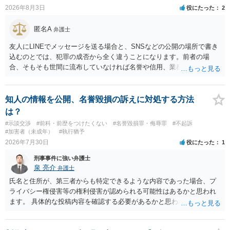
2026年8月3日
役にたった
2
匿名A
弁護士
友人にLINEでメッセージを送る場合と、SNSなどの公開の場所で書き
込むのとでは、犯罪の成否から全く違うことになります。前者の場
合、そもそも世間に流布していなければ名誉や信用、業務にかかる犯
罪は成立しないことになります。
知人の情報を公開、名誉毀損の訴えに対処する方法
は？
#示談交渉
#前科・前歴をつけたくない
#名誉毀損罪・侮辱罪
#不起訴
#加害者（未成年）
#執行猶予
2026年7月30日
役にたった
1
刑事事件に強い弁護士
泉 亮介
弁護士
氏名と住所が、第三者からも特定できるような内容であった場合、プ
ライバシー権侵害等の権利侵害が認められる可能性はあるかと思われ
ます。 具体的な投稿内容を確認する必要があるかと思われますので、
ご不安であれば親に相談の上で、個別に弁護士にご相談されると良い
でしょう。