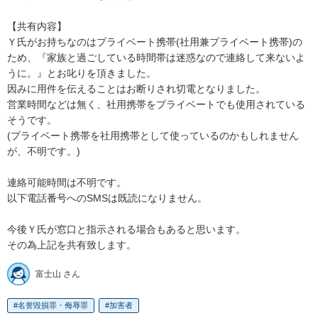
【共有内容】

Ｙ氏がお持ちなのはプライベート携帯(社用兼プライベート携帯)の
ため、『家族と過ごしている時間帯は迷惑なので連絡して来ないよ
うに。』とお叱りを頂きました。

因みに用件を伝えることはお断りされ切電となりました。

営業時間などは無く、社用携帯をプライベートでも使用されている
そうです。

(プライベート携帯を社用携帯として使っているのかもしれません
が、不明です。)

連絡可能時間は不明です。

以下電話番号へのSMSは既読になりません。

今後Ｙ氏が窓口と指示される場合もあると思います。

その為上記を共有致します。
富士山 さん
名誉毀損罪・侮辱罪
加害者