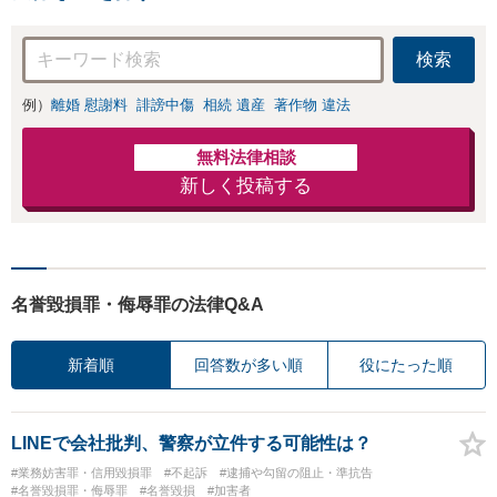
検索
例）
離婚 慰謝料
誹謗中傷
相続 遺産
著作物 違法
無料法律相談
新しく投稿する
名誉毀損罪・侮辱罪の法律Q&A
新着順
回答数が多い順
役にたった順
LINEで会社批判、警察が立件する可能性は？
#業務妨害罪・信用毀損罪
#不起訴
#逮捕や勾留の阻止・準抗告
#名誉毀損罪・侮辱罪
#名誉毀損
#加害者