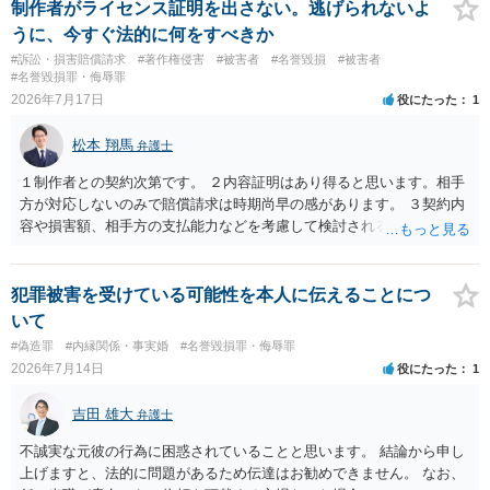
制作者がライセンス証明を出さない。逃げられないよ
うに、今すぐ法的に何をすべきか
#訴訟・損害賠償請求
#著作権侵害
#被害者
#名誉毀損
#被害者
#名誉毀損罪・侮辱罪
2026年7月17日
役にたった
1
松本 翔馬
弁護士
１制作者との契約次第です。 ２内容証明はあり得ると思います。相手
方が対応しないのみで賠償請求は時期尚早の感があります。 ３契約内
容や損害額、相手方の支払能力などを考慮して検討されるとよいでし
ょう ４損害賠償請求が考えられます。調査費用や弁護士費用も含め請
求する場合もありますが、認められるのはごく一部です。 ５事案の詳
細な検討が必要です。遅延損害金の発生なども確認するとよいでしょ
犯罪被害を受けている可能性を本人に伝えることにつ
う。 ６弁護士に窓口を一本化して、直接連絡を避けることも方法の一
いて
つです。
#偽造罪
#内縁関係・事実婚
#名誉毀損罪・侮辱罪
2026年7月14日
役にたった
1
吉田 雄大
弁護士
不誠実な元彼の行為に困惑されていることと思います。 結論から申し
上げますと、法的に問題があるため伝達はお勧めできません。 なお、