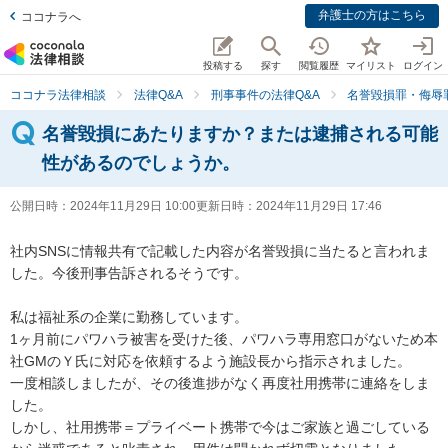
弁護士の方はこちら
ココナラへ
投稿する
探す
閲覧履歴
マイリスト
ログイン
ココナラ法律相談
法律Q&A
刑事事件の法律Q&A
名誉毀損罪・侮辱
名誉毀損にあたりますか？または逮捕される可能
性があるのでしょうか。
公開日時：
2024年11月29日 10:00
更新日時：
2024年11月29日 17:46
社内SNSに情報共有で記載した内容が名誉毀損に当たると言われま
した。今後刑事告訴されるそうです。

私は福祉系の企業に勤務しています。

1ヶ月前にパワハラ被害を受けた後、パワハラ専用窓口がないため本
社GMのＹ氏に対応を依頼するよう施設長から指示されました。

一度相談しましたが、その後進捗がなく再度社用携帯に連絡をしま
した。

しかし、社用携帯＝プライベート携帯で今はご家族と過ごしている