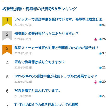
名誉毀損罪・侮辱罪の法律Q&Aランキング
1
ツイッターで誹謗中傷を受けています。侮辱罪は成立しますか？
62
2019年6月21日
2
侮辱罪と名誉毀損どちらにあたりますか？
25
2021年4月12日
3
集団ストーカー被害の対策と刑事罰のための相談先は？
37
2021年6月11日
4
匿名で侮辱罪は成り立ちますか？
22
2021年10月2日
5
SNSのDMでの誹謗中傷が法的トラブルに発展するか？
20
2021年2月22日
6
写真を晒すと言われています。
27
2019年12月8日
7
TikTokのDMでの侮辱行為についての相談