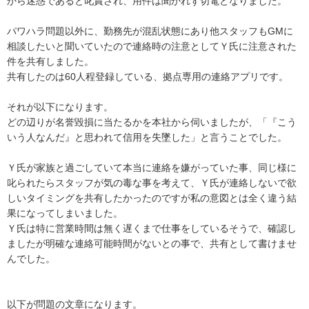
から迷惑であると叱責され、用件は聞かれず切電となりました。

パワハラ問題以外に、勤務先が混乱状態にあり他スタッフもGMに
相談したいと聞いていたので連絡時の注意としてＹ氏に注意された
件を共有しました。

共有したのは60人程登録している、拠点専用の連絡アプリです。

それが以下になります。

どの辺りが名誉毀損に当たるかを本社から伺いましたが、「『こう
いう人なんだ』と思われて信用を失墜した」と言うことでした。

Ｙ氏が家族と過ごしていて本当に連絡を嫌がっていた事、同じ様に
叱られたらスタッフが気の毒な事を考えて、Ｙ氏が連絡しないで欲
しいタイミングを共有したかったのですが私の意図とは全く違う結
果になってしまいました。

Ｙ氏は特に営業時間は無く遅くまで仕事をしているそうで、確認し
ましたが明確な連絡可能時間がないとの事で、共有として書けませ
んでした。

以下が問題の文章になります。
