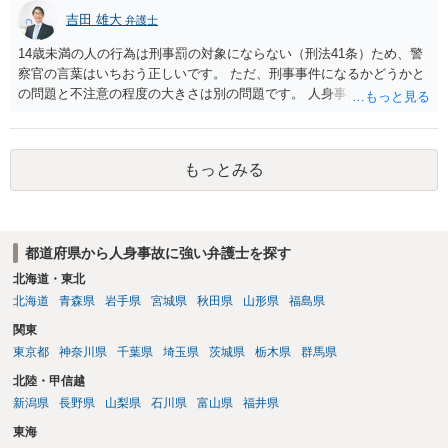
吉田 雄大
弁護士
14歳未満の人の行為は刑事罰の対象にならない（刑法41条）ため、警
察官の言葉はいちおう正しいです。 ただ、刑事事件になるかどうかと
の問題と不注意の程度の大きさは別の問題です。 人身事故の届出を行
い、また、交通事故証明を取っておくこと自体はマイナスになること
はありません。
もっとみる
都道府県から人身事故に強い弁護士を探す
北海道・東北
北海道
青森県
岩手県
宮城県
秋田県
山形県
福島県
関東
東京都
神奈川県
千葉県
埼玉県
茨城県
栃木県
群馬県
北陸・甲信越
新潟県
長野県
山梨県
石川県
富山県
福井県
東海