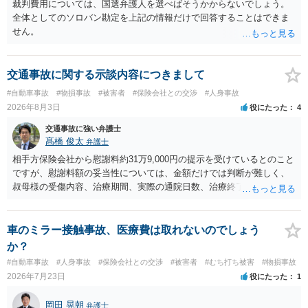
裁判費用については、国選弁護人を選べばそうかからないでしょう。
全体としてのソロバン勘定を上記の情報だけで回答することはできま
せん。
交通事故に関する示談内容につきまして
#自動車事故
#物損事故
#被害者
#保険会社との交渉
#人身事故
2026年8月3日
役にたった
4
交通事故に強い弁護士
髙橋 俊太
弁護士
相手方保険会社から慰謝料約31万9,000円の提示を受けているとのこと
ですが、慰謝料額の妥当性については、金額だけでは判断が難しく、
叔母様の受傷内容、治療期間、実際の通院日数、治療終了の経緯、後
遺症の有無、相手方保険会社から提示されている示談内容の内訳等を
確認する必要があります。保険会社から提示される慰謝料額について
は、弁護士が介入することにより増額を検討できる場合がありますの
車のミラー接触事故、医療費は取れないのでしょう
で、以下の資料・情報を準備した上で、弁護士に個別に相談すること
か？
をお勧めいたします。 ・相手方保険会社から届いている示談金額の提
#自動車事故
#人身事故
#保険会社との交渉
#被害者
#むち打ち被害
#物損事故
示書類 ・叔母様の診断名、けがの内容 ・治療開始日及び治療終了日
2026年7月23日
役にたった
1
・入院の有無、通院回数 ・現在も症状が残っているか ・叔母様ご本人
やご家族等が加入している保険に、今回の事故で利用できる弁護士費
岡田 晃朝
弁護士