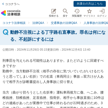
弁護士の方はこちら
ココナラへ
投稿する
探す
閲覧履歴
マイリスト
ログイン
ココナラ法律相談
法律Q&A
交通事故の法律Q&A
人身事故の法律Q&
動静不注視による丁字路右直事故。罪名は何にな
る、不起訴にするには
公開日時：
2024年11月29日 05:15
更新日時：
2024年12月4日 13:40
刑事罰を与えられる可能性はありますか。またどのように回避すべ
きですか

勤務中、当方動静不注視（相手の存在に気づいていたがいけるだろ
うと思ってしまい右折）での右直（車両同士）事故→双方けが人あ
りで相手方が診断書提出し人身事故に切り替え

当方（曲がり切ろうとした右折車）運転車両後方に傷、へこみ、腰
椎捻挫、頚椎捻挫、足首捻挫、指骨折。相手から事故直後に10件ほ
どの連絡があったが業務中で仕事が終わるのが22時過ぎのため、3