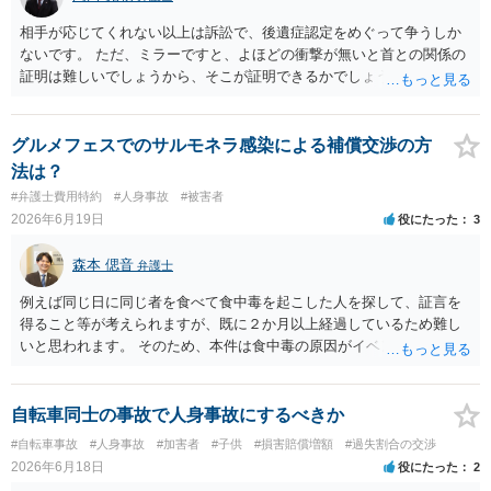
用特約が付帯しているか なお、被害者は叔母様ご本人となりますの
で、弁護士が受任する場合には、叔母様ご本人の依頼意思等を確認す
相手が応じてくれない以上は訴訟で、後遺症認定をめぐって争うしか
る必要があります。日本語での十分な意思疎通が難しいとのことです
ないです。 ただ、ミラーですと、よほどの衝撃が無いと首との関係の
ので、そのあたりのご事情も踏まえて、依頼意思の確認方法等を検討
証明は難しいでしょうから、そこが証明できるかでしょうね。
する必要があると思われます。
グルメフェスでのサルモネラ感染による補償交渉の方
法は？
#弁護士費用特約
#人身事故
#被害者
2026年6月19日
役にたった
3
森本 偲音
弁護士
例えば同じ日に同じ者を食べて食中毒を起こした人を探して、証言を
得ること等が考えられますが、既に２か月以上経過しているため難し
いと思われます。 そのため、本件は食中毒の原因がイベント主催者に
あることを突き止めることができない以上は、入院費等を請求するこ
とは困難であると考えます。
自転車同士の事故で人身事故にするべきか
#自転車事故
#人身事故
#加害者
#子供
#損害賠償増額
#過失割合の交渉
2026年6月18日
役にたった
2