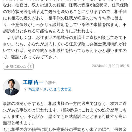
なお、検察は、双方の過失の程度、怪我の程度•治療状況、任意保険
の対応状況等を踏まえて処分を決めることになりますので、相手側
にも相応の過失があり、相手側の怪我が軽度のむちうち等に留ま
り、任意保険がしっかり示談対応をしている等の事情を踏まえ、不
起訴処分とされる可能性もあるように思われます。

　より詳しくは、お住まいの地域等の弁護士に直接相談してみて下
さい。なお、あなたが加入している任意保険に弁護士費用特約が付
いていれば、その特約から相談料を払ってもらえるかと思いますの
で、確認なさってみて下さい。
2024年11月29日 05:15
役に立った
2
工藤 佑一
弁護士
埼玉県
>
さいたま市大宮区
事故の概況からすると、相談者様の一方的過失ではなく、双方に過
失がある事故かと思われます。相談者様のこれまでの処分歴等にも
よりますが、不起訴か、悪くても略式起訴にとどまる可能性が高い
類型と考えます。

もし相手の方の損害に関し任意保険の手続きが未了の場合、保険金