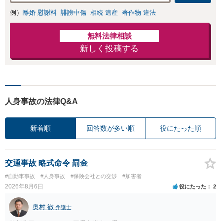
例）
離婚 慰謝料
誹謗中傷
相続 遺産
著作物 違法
無料法律相談
新しく投稿する
人身事故の法律Q&A
新着順
回答数が多い順
役にたった順
交通事故 略式命令 罰金
#自動車事故
#人身事故
#保険会社との交渉
#加害者
2026年8月6日
役にたった
2
奥村 徹
弁護士