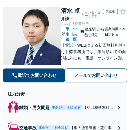
清水 卓
東京都
インタビュ
ーを見る
弁護士
しみず法律事務所
東
中
銀座駅
から
営業時間：本
京
央
|
日定休日
徒歩3分
都
区
【電話・WEBによる初回無料相談も
可】弊事務所では、来所頂いての面
談以外にも、電話・オンライン形式
での初回無料相談も実施中。すぐに
弁護士にご相談頂くことで、今のご
電話でお問い合わせ
メールでお問い合わせ
不安が和らぐとともに、問題解決の
ために前に進むことができます。
注力分野
離婚・男女問題
【初回相談無料】
事例1件
料金表有
【電話・オンライ
ン相談対応】あな
たにとって有利な
交通事故
【重大後遺障害・死亡事案
事例7件
料金表有