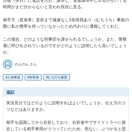
日後（休日）に電話を入れ、謝罪し、直接謝罪申し出るが空いてる
時間がまだ分からないと言われ現在に至る。

相手方（直進車）直前まで減速なし3名怪我あり（むちうち）事故の
際に私が携帯を持っていなかったため代わりに通報してくれた。

この場合、どのような刑事罰を課せられるでしょうか。また、警察
署に呼び出されているのですがどのように説明したら良いでしょう
か。
のんのん さん
人身事故
加害者
むち打ち被害
追記
実況見分ではどのように説明すればよいでしょうか。伝え方のコ
ツなどはありますか。

相手を認識してから右折しており、右折途中でサイドミラーに接
近している相手車両がうつっていたため、危ない、ぶつかると思