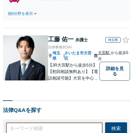
条件で離婚ができ
などの実績多数】「被害者
るよう、経験豊富
救済を第一に」一日でも早
な弁護士が多角的
他6分野を表示
く日常を取り戻せるよう、
な視点でアドバイ
私が力になります【初回相
ス「親権・監護
談無料】【電話・オンライ
権・面会交流に実
ン相談対応】「スピード対
績あり」子の引渡
工藤 佑一
応・納得できる解決を」
弁護士
埼玉県
し・認知・親子関
「刑事裁判のニーズにも対
法律事務所SAI
係不存在確認など
応」【休日・夜間相談可】
大宮駅
から徒歩5
埼玉
さいたま市大宮
もご相談下さい
|
県
区
分
【子連れ相談可】
【JR大宮駅から徒歩5分】
詳細を見
【初回相談無料あり】【電
る
話相談可能】大宮を中心
に、さいたま市、川口市、
蕨市、草加市、川越市、上
尾市、蓮田市、白岡市、鴻
巣市、久喜市、所沢市等の
法律Q&Aを探す
方々からご相談いただいて
おります。
検索