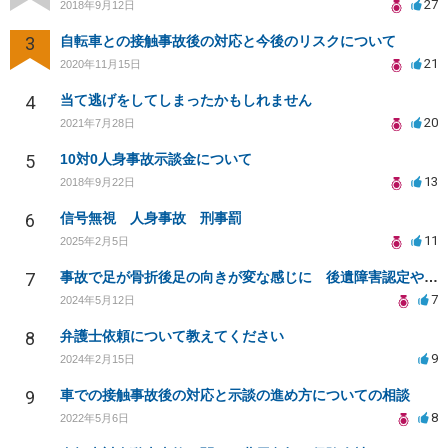
27
2018年9月12日
3
自転車との接触事故後の対応と今後のリスクについて
21
2020年11月15日
4
当て逃げをしてしまったかもしれません
20
2021年7月28日
5
10対0人身事故示談金について
13
2018年9月22日
6
信号無視 人身事故 刑事罰
11
2025年2月5日
7
事故で足が骨折後足の向きが変な感じに 後遺障害認定や慰謝料増額できるか
7
2024年5月12日
8
弁護士依頼について教えてください
9
2024年2月15日
9
車での接触事故後の対応と示談の進め方についての相談
8
2022年5月6日