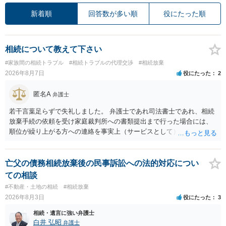
新着順
回答数が多い順
役にたった順
相続について教えて下さい
#家族間の相続トラブル
#相続トラブルの代理交渉
#相続放棄
2026年8月7日
役にたった
2
匿名A
弁護士
若干言葉足らずで失礼しました。 弁護士であれ司法書士であれ、相続
放棄手続の依頼を受け家庭裁判所への書類提出まで行った場合には、
順位が繰り上がる方への連絡を事実上（サービスとして）行うことは
あります。その「連絡」だけを弁護士が業務としてお受けすることは
できない、という意味でした。
亡父の債務相続放棄後の民事訴訟への法的対応につい
ての相談
#不動産・土地の相続
#相続放棄
2026年8月3日
役にたった
3
相続・遺言に強い弁護士
白井 弘昭
弁護士