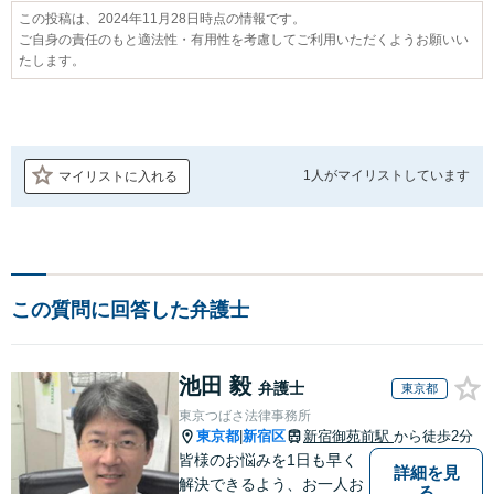
この投稿は、2024年11月28日時点の情報です。
ご自身の責任のもと適法性・有用性を考慮してご利用いただくようお願いい
たします。
1人が
マイリストしています
マイリストに入れる
この質問に回答した弁護士
池田 毅
弁護士
東京都
東京つばさ法律事務所
東京都
新宿区
新宿御苑前駅
から徒歩2分
|
皆様のお悩みを1日も早く
詳細を見
解決できるよう、お一人お
る