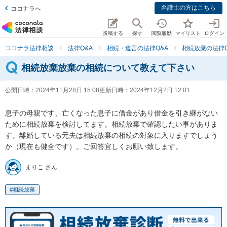
弁護士の方はこちら
ココナラへ
投稿する
探す
閲覧履歴
マイリスト
ログイン
ココナラ法律相談
法律Q&A
相続・遺言の法律Q&A
相続放棄の法律Q
相続放棄放棄の相続について教えて下さい
公開日時：
2024年11月28日 15:08
更新日時：
2024年12月2日 12:01
息子の母親です、亡くなった息子に借金があり借金を引き継がない
ために相続放棄を検討してます。相続放棄で確認したい事がありま
す。離婚している元夫は相続放棄の相続の対象に入りますでしょう
か（現在も健全です）。ご回答宜しくお願い致します。
まりこ さん
相続放棄