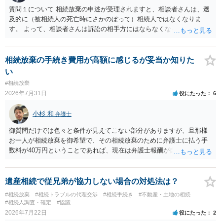
質問１について 相続放棄の申述が受理されますと、相談者さんは、遡
及的に（被相続人の死亡時にさかのぼって）相続人ではなくなりま
す。 よって、相談者さんは訴訟の相手方にはならなくなるので（明け
渡し請求の対象ではなくなるので）請求棄却となります。 相続放棄受
理証明を家庭裁判所で取得し、コピーを答弁書に添えて裁判所に提出
してください。 質問２について 請求棄却を求める答弁書を提出すれ
相続放棄の手続き費用が高額に感じるが妥当か知りた
ば、第１回期日は出席する必要がありません。その日は差支え（用事
い
があり出席できない）との記載で十分です。 質問３について 弁護士で
#相続放棄
はないので、ｍｉｎｔｓでの提出の必要は無いと思います。郵送（期
2026年7月31日
役にたった
6
限までに届けばよい）で十分です。 詳細は、書面記載の裁判所書記官
にお問い合わせください。 以上、ご参考まで。
小杉 和
弁護士
御質問だけでは色々と条件が見えてこない部分がありますが、旦那様
お一人が相続放棄を御希望で、その相続放棄のために弁護士に払う手
数料が40万円ということであれば、現在は弁護士報酬が自由化されて
いるとはいえ、相当高額という印象です。私のところではその4分の1
です。 ただ、弁護士に払う手数料とは別に戸籍の用意に一定の実費が
かかることになりますので、その費用も支払うべきものとして頭に置
遺産相続で従兄弟が協力しない場合の対処法は？
いておいてください。 話を元に戻して、弁護士に対する手数料です
#相続放棄
#相続トラブルの代理交渉
#相続手続き
#不動産・土地の相続
が、旦那様の収入や財産にもよりますが、法テラスに御連絡なさって
#相続人調査・確定
#協議
弁護士との相談を予約して受任してもらうのが一番安上がりでしょ
2026年7月22日
役にたった
2
う。数万円でやってくれるはずです。 ただ、法テラスは予約が取りづ