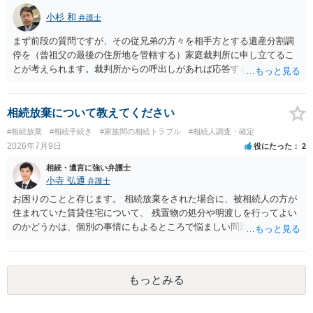
らい（希望者が多く予約できてもしばらく先になる）ようですので、
小杉 和
弁護士
比較的短い熟慮期間のことを考えると、来週早々すぐにでも御連絡す
る方が良いでしょう。 もし法テラスが御利用になれない、あるいは時
まず前段の質問ですが、その従兄弟の方々を相手方とする遺産分割調
間がない等であれば、相続を取扱分野としている弁護士を適宜探し
停を（曾祖父の最後の住所地を管轄する）家庭裁判所に申し立てるこ
（WEB等で）、問い合わせてみることです。相続を扱う弁護士でも相
とが考えられます。裁判所からの呼出しがあれば応答する可能性がま
続放棄は比較的安価な手数料でのお仕事になるのであまり前向きに受
だあるのではないでしょうか。 後段の質問については、相続放棄は可
けてくれないところもあるようです。 複数の法律事務所に聞いて（相
能と思われます。時間が思った以上にないので必要書類をてきぱきと
見積もりをとって）、一番安いところでやってもらうことに決めれ
揃える必要があります。その点是非御注意ください。
相続放棄について教えてください
ば、キューちゃんママさんの御希望をかなえることができるのではな
#相続放棄
#相続手続き
#家族間の相続トラブル
#相続人調査・確定
いでしょうか。 あるいは相続放棄であれば御自分でできなくもないと
2026年7月9日
役にたった
2
は思います。その場合、かかるのは戸籍等の取得費用と印紙代だけと
なります。家庭裁判所のサイトから用紙を取得すると共に必要な書類
相続・遺言に強い弁護士
を確認し、印紙と共に家庭裁判所に提出して相続放棄申述受理通知書
小寺 弘通
弁護士
を待つという流れになります。
お困りのことと存じます。 相続放棄をされた場合に、被相続人の方が
住まれていた賃貸住宅について、 残置物の処分や明渡しを行ってよい
のかどうかは、個別の事情にもよるところで悩ましい問題です。 相続
放棄をされた方が賃貸借契約を解約し、残置物を処分して明け渡した
場合、 「相続財産を処分」したと評価され、相続放棄が無効となるリ
スクが一応あるからです。 ただし、実際には、自宅内にめぼしい財産
もっとみる
がなく、滞納賃料が増え続けるのを止めるため、 解約をして鍵を返却
してしまうというケースもそれなりにあります。 また、お母様の通帳
や印鑑などは現に保管されているのであれば、 そのまま保管されてお