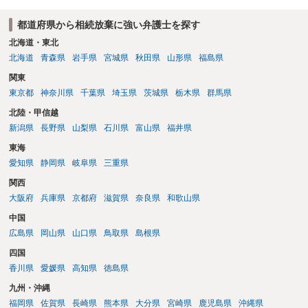
いた方が良いかと思います。 相続人全員が相続放棄された場合には、
都道府県から相続放棄に強い弁護士を探す
相続財産清算人が選任される場合があり、 その場合には当該清算人に
引き継いでいただくことになります。 ちなみに前提として、お母様の
北海道・東北
お姉さんがご存命である以上、 その子（甥、姪）にはそもそも相続権
北海道
青森県
岩手県
宮城県
秋田県
山形県
福島県
は発生しないので、甥姪の方々は相続放棄は不要になると考えられま
関東
す。 明確にお答えができずに申し訳ありませんが、以上ご参考にして
東京都
神奈川県
千葉県
埼玉県
茨城県
栃木県
群馬県
いただければ幸いです。
北陸・甲信越
新潟県
長野県
山梨県
石川県
富山県
福井県
東海
愛知県
静岡県
岐阜県
三重県
関西
大阪府
兵庫県
京都府
滋賀県
奈良県
和歌山県
中国
広島県
岡山県
山口県
鳥取県
島根県
四国
香川県
愛媛県
高知県
徳島県
九州・沖縄
福岡県
佐賀県
長崎県
熊本県
大分県
宮崎県
鹿児島県
沖縄県