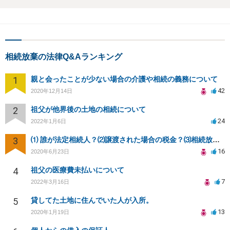
相続放棄の法律Q&Aランキング
1
親と会ったことが少ない場合の介護や相続の義務について
42
2020年12月14日
2
祖父が他界後の土地の相続について
24
2022年1月6日
3
⑴ 誰が法定相続人？⑵譲渡された場合の税金？⑶相続放棄後同じ不動産を相続できない？⑷借金返済義務は？
16
2020年6月23日
4
祖父の医療費未払いについて
7
2022年3月16日
5
貸してた土地に住んでいた人が入所。
13
2020年1月19日