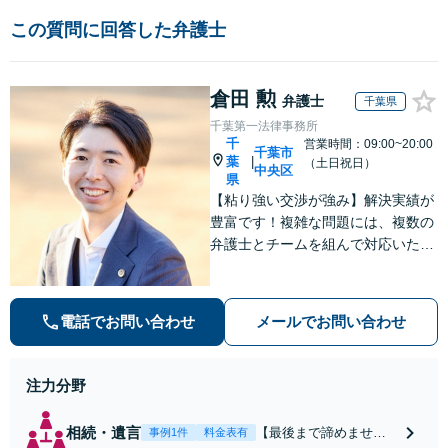
この質問に回答した弁護士
倉田 勲
弁護士
千葉県
千葉第一法律事務所
千
営業時間：09:00~20:00
千葉市
葉
|
（土日祝日）
中央区
県
【粘り強い交渉が強み】解決実績が
豊富です！複雑な問題には、複数の
弁護士とチームを組んで対応いたし
ます。【安心・分かりやすい料金体
系】些細なお悩みにも、丁寧に寄り
添い、不安を軽減します。まずはお
電話でお問い合わせ
メールでお問い合わせ
気軽にご相談ください。
注力分野
相続・遺言
【最後まで諦めませ
事例1件
料金表有