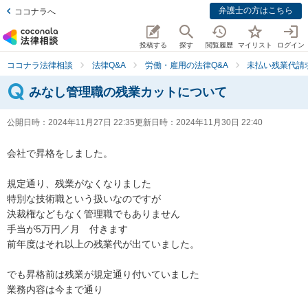
弁護士の方はこちら
ココナラへ
投稿する
探す
閲覧履歴
マイリスト
ログイン
ココナラ法律相談
法律Q&A
労働・雇用の法律Q&A
未払い残業代請
みなし管理職の残業カットについて
公開日時：
2024年11月27日 22:35
更新日時：
2024年11月30日 22:40
会社で昇格をしました。

規定通り、残業がなくなりました

特別な技術職という扱いなのですが

決裁権などもなく管理職でもありません

手当が5万円／月　付きます

前年度はそれ以上の残業代が出ていました。

でも昇格前は残業が規定通り付いていました

業務内容は今まで通り
