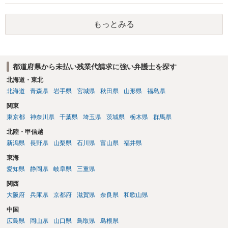
業員が使用者の指揮命令下に置かれているものであり、労働基準法三
活動仮眠時間であっても労働からの解放が保障されていない場合には
二条の労働時間に当たる。」と判示して、電話対応義務を課された仮
労働時間に当たると判断しており、ビル管理業務では仮眠室待機・警
眠時間を労働時間と認めています。 早めに残業代事件に精通した弁護
もっとみる
報対応義務がある事案で労働時間性が認められた裁判例があります。
士に直接相談されることをお勧めします。
他方で、深夜業務が極めて限定的で、仮眠者の出動実績もなく、実質
的に待機義務が形骸化していたような事案では労働時間性が否定され
た例もあるため、最終的には実際の拘束状況、対応頻度、マニュア
都道府県から未払い残業代請求に強い弁護士を探す
ル、勤務日誌等を踏まえた個別判断になります。
北海道・東北
北海道
青森県
岩手県
宮城県
秋田県
山形県
福島県
関東
東京都
神奈川県
千葉県
埼玉県
茨城県
栃木県
群馬県
北陸・甲信越
新潟県
長野県
山梨県
石川県
富山県
福井県
東海
愛知県
静岡県
岐阜県
三重県
関西
大阪府
兵庫県
京都府
滋賀県
奈良県
和歌山県
中国
広島県
岡山県
山口県
鳥取県
島根県