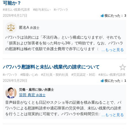
可能か？
#未払い残業代請求
#給与未払い
#パワハラ
2026年6月17日
役にたった
3
匿名A
弁護士
パワハラは法的には「不法行為」という構成になりますが、それでも
「損害および加害者を知った時から3年」で時効です。なお、パワハラ
の慰謝料は極めて低額で弁護士費用で赤字になります（「しまむら
パワハラ 裁判」で検索すると裁判例が見つかります）。 時効につい
ては、ただ時間が経過するだけでは足りず、時効の利益を受ける者が
「援用」、つまり「時効を主張する」ことが必要です。この「援用」
パワハラ慰謝料と未払い残業代の請求について
が一定の場合、信義則に反し許されないとされる場合があります（つ
#パワハラ
#職場いじめ
#正社員・契約社員
#労災認定・対応
#未払い残業代請求
まり時効の首長ができないので権利が認められる）。 ただ非常に例外
2026年5月29日
役にたった
1
的なケースなので、あなたの事案で時効の援用が信義則違反といえる
かは具体的事情を聴いてみないと何とも言えません（一般には「ほぼ
労働・雇用に強い弁護士
不可能」と考えてください）。 一度、当時の事情を文書化して直接弁
笹田 典宏
弁護士
護士に面談相談されることをお勧めします。
音声録音がなくとも日記やスクショ等の証拠を積み重ねることで、パ
ワハラによる慰謝料請求や適応障害の労災申請、未払い残業代の請求
を行うことは現実的に可能です。パワハラや長時間労働が原因で精神
障害を発症した場合、使用者の安全配慮義務違反に基づく損害賠償が
認められる可能性もあります。ただし、個別の事案における証拠の信