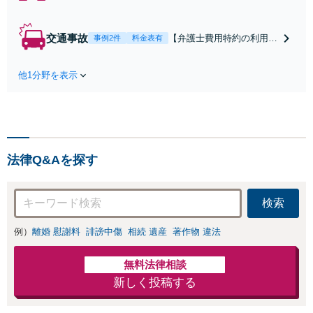
ん】親族間の交渉、複
雑な手続き、全て対応
します！不利な条件で
交通事故
【弁護士費用特約の利用＆
事例2件
料金表有
合意してしまう前にご
Zoom相談可】【死亡・骨
相談ください。【土
折・後遺障害・むち打ち
地・不動産】長期化し
他1分野を表示
等】交通事故でご家族がな
ている問題もできる限
くなってしまった方やお怪
り円滑な交渉へと導き
我された方はまずご相談く
ます。事業承継／相続
ださい。ご自身での対応で
放棄も対応可能。【JR
は損をしてしまうかもしれ
千葉駅近く】駐車場あ
ません。代わりに交渉・手
り
法律Q&Aを探す
続きをし、負担を軽減。
検索
例）
離婚 慰謝料
誹謗中傷
相続 遺産
著作物 違法
無料法律相談
新しく投稿する