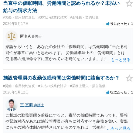
用性や心理的負荷の強度の判断は、事実関係を総合的に考慮して行わ
当直中の仮眠時間、労働時間と認められるか？未払い
れます。 引継ぎについては、雇用関係が終了していますので、原則と
給与の請求方法
して命令に応じる義務はありません。もっとも、ここも従前の経緯に
#労働・雇用契約違反
#未払い残業代請求
#正社員・契約社員
はよりますので、一概に引継ぎをしないでよいということは断言でき
2026年5月17日
役にたった
1
ません。
匿名A
弁護士
結論からいうと、あなたの会社の「仮眠時間」は労働時間に当たる可
能性が非常に高いと思われます。 労働基準法上の「労働時間」とは、
使用者の指揮命令下に置かれている時間をいいます。また、「休憩時
間」とは、実際に業務に従事しているかどうかではなく、その時間
中、指揮命令による拘束から完全に解放されていることが要求されま
す。 ご記載の事情からすると、ご相談のケースも「仮眠中でも指揮命
施設管理員の夜勤仮眠時間は労働時間に該当するか？
令下にある」、つまり、「労働時間である」と認定される可能性が高
#労働・雇用契約違反
#未払い残業代請求
#業務上過失・損害賠償
いと考えられます 実際、最高裁判例（最一小判平成14年2月28日・大
2026年5月12日
役にたった
1
星ビル管理事件）でも、最高裁は、「ビル管理会社の従業員が従事す
る泊り勤務の間に設定されている連続七時間ないし九時間の仮眠時間
王 宣麟
弁護士
は、従業員が労働契約に基づき仮眠室における待機と警報や電話等に
対して直ちに相当の対応をすることを義務付けられており、そのよう
ご相談の勤務実態を前提にすると、夜間の仮眠時間であっても、警報
な対応をすることが皆無に等しいなど実質的に上記義務付けがされて
や緊急対応があれば施設管理員が直ちに対応すべき義務を負い、実際
いないと認めることができるような事情も存しないなど判示の事実関
にもその対応体制が維持されているのであれば、労働基準法上の『労
係の下においては、実作業に従事していない時間も含め全体として従
働時間』に当たる可能性があります。 ご指摘のように、最高裁も、不