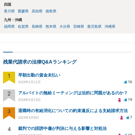
四国
香川県
愛媛県
高知県
徳島県
九州・沖縄
福岡県
佐賀県
長崎県
熊本県
大分県
宮崎県
鹿児島県
沖縄県
残業代請求の法律Q&Aランキング
1
早朝出勤の賃金未払い
16
2018年1月11日
2
アルバイトの無給ミーティングは法的に問題があるのか？
19
2018年5月13日
3
退職時の有給消化についての約束違反による支給請求方法
7
2023年9月8日
4
裁判での誹謗中傷が判決に与える影響と対処法