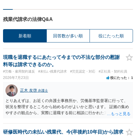
残業代請求の法律Q&A
新着順
回答数が多い順
役にたった順
現職を退職するにあたって今までの不法な部分の慰謝
料等は請求できるのか。
#労働・雇用契約違反
#未払い残業代請求
#労災認定・対応
#正社員・契約社員
2026年7月23日
役にたった
1
正木 友啓
弁護士
とりあえずは、お近くの弁護士事務所か、労働基準監督署に行って、
状況を整理するところから始めるのがよいかと思います。 証拠の集め
やすさの観点から、実際に退職する前に相談に行かれた方がよいかと
思います
研修医時代の未払い残業代、今(卒後約10年目)から請求