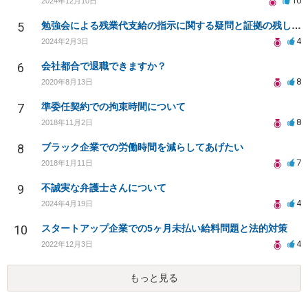
10
2024年12月10日
5
勉強会による残業代支給の指示に関する疑問と証拠の残し方について
4
2024年2月3日
6
会社都合で退職できますか？
8
2020年8月13日
7
準委任契約での拘束時間について
8
2018年11月2日
8
ブラック企業での労働時間を減らしてあげたい
7
2018年1月11日
9
不誠実な弁護士さんについて
4
2024年4月19日
10
スタートアップ企業での5ヶ月未払い給料問題と法的対策
4
2022年12月3日
もっと見る