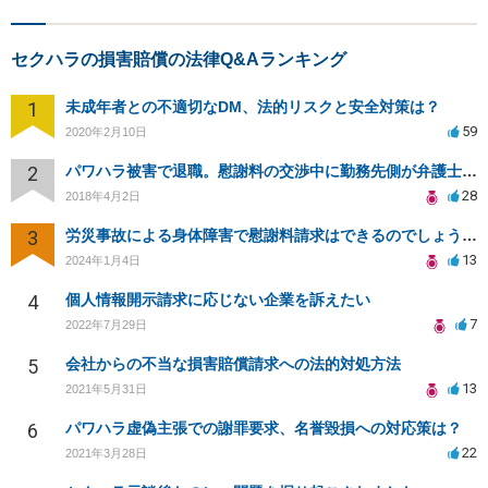
セクハラの損害賠償の法律Q&Aランキング
1
未成年者との不適切なDM、法的リスクと安全対策は？
59
2020年2月10日
2
パワハラ被害で退職。慰謝料の交渉中に勤務先側が弁護士を立ててきました
28
2018年4月2日
3
労災事故による身体障害で慰謝料請求はできるのでしょうか？
13
2024年1月4日
4
個人情報開示請求に応じない企業を訴えたい
7
2022年7月29日
5
会社からの不当な損害賠償請求への法的対処方法
13
2021年5月31日
6
パワハラ虚偽主張での謝罪要求、名誉毀損への対応策は？
22
2021年3月28日