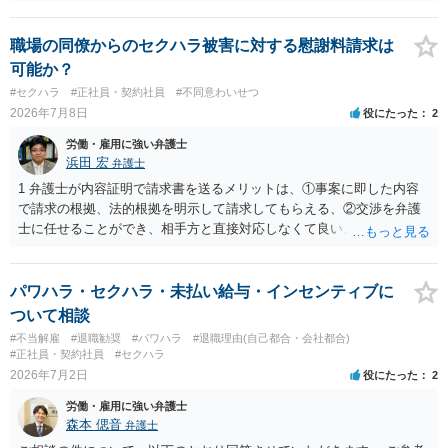
職場の同僚からのセクハラ被害に対する慰謝料請求は
可能か？
#セクハラ
#正社員・契約社員
#不同意わいせつ
2026年7月8日
役にたった
2
労働・雇用に強い弁護士
浜田 宏
弁護士
1 弁護士が内容証明で請求書を送るメリットは、①事案に即した内容
で請求の根拠、法的根拠を明示して請求してもらえる、②交渉を弁護
士に任せることができ、相手方と直接対応しなくて良い、というとこ
ろでしょうか。 デメリットは、費用がかかる点でしょう。 また、
請求は可能ですが、相手が任意に払うかどうかは分かりません。 ２
民事訴訟に証拠の制限はありませんが、秘密録音はプライバシー保護
パワハラ・セクハラ・未払い給与・インセンティブに
の観点から、裁判の証拠にする場合には注意が必要です(証拠排除され
ついて相談
る場合があります。)。 ３ 会社がどういう証拠に基づいて、誰が判断
#不当解雇
#退職勧奨
#パワハラ
#退職理由(自己都合・会社都合)
したかわかりませんが、会社がセクハラ認定しなかったからといっ
#正社員・契約社員
#セクハラ
て、裁判所も認定しないとは限りません。具体的な証拠とそれで認定
2026年7月2日
役にたった
2
できる事実次第です。 ４ SNS等で誹謗中傷したり、噂話を流したり
労働・雇用に強い弁護士
しないようにして下さい。そういう報復的なことをしなければ名誉毀
森本 偲音
弁護士
損にはなりません。反訴は貴女が加害行為をしなければ、通常は起こ