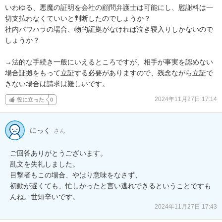
いわゆる、悪魔の証明を会社の顧問弁護士は可能にし、慰謝料は一
切支払わなくていいと判断したのでしょうか？

社内パワハラの場合、物的証拠がなければ泣き寝入りしかないので
しょうか？

→法的な手続き一般にいえるところですが、相手が事実を認めない
場合証拠をもって立証する必要がありますので、残念ながら立証で
きない場合は請求は難しいです。
2024年11月27日 17:14
役に立った
0
にっく
さん
ご回答ありがとうございます。

乱文を失礼しました。

目撃者もこの場合、やはり意味をなさず、

初動が遅くても、忙しかったと言い逃れできるということですも
んね。世知辛いです。
2024年11月27日 17:43