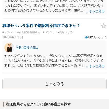
されません。 ５ 裁判をして、和解すれば和解金が入ります。 勝訴
ご相談の件について、以下のとおり回答させていただきます。 ご参考
判決を得て確定すれば、判決認容額を払ってもらいます。任意に支払
になれば幸いです。 ①インセンティブに関しては、ご相談者様と会社
わない場合には、給与や預貯金、不動産などの財産を差押えます。
との間で合意ができているかどうかによります。規約上そのような合
敗訴した場合、何も得られません。 ６ 弁護士費用は請求額や事件の
意が確認できれば請求できる可能性はあると考えます。 なお、合意
難易度によって変わります。また、現在は弁護士報酬は自由化されて
は口頭でも成立しますが、裁判等で争点となった場合には録音等の証
いますので、依頼する弁護士によっても費用は変わってきます。
拠がない限り立証が困難となり、請求が認められない可能性がござい
職場セクハラ案件で慰謝料を請求できるか？
ます。 ②未払給与に関しては労務を提供しているのにもかかわらず支
#セクハラ
#安全配慮義務違反
#パワハラ
#職場いじめ
払われていない場合は、契約違反となりますので請求可能かと存じま
2026年6月15日
役にたった
1
す。 ③休日・時間外労働については、休日・時間外労働があったこと
を示す証拠があるかまずは確認する必要があるかと存じます。 ④パワ
和田 史郎
弁護士
ハラ・セクハラに関しては、具体的な言動の内容によって判断が分か
れますので、録音データやLINEでのやり取り等を確認する必要がある
セクハラ行為も色々あるので、軽微なものであれば50万円程度となる
かと存じます。 ⑤退職勧奨については退職する意思がないのであれば
可能性はあります。内容や頻度等によりますね。 就業中のこととかで
きっぱりと断ればよく、解雇については不当な解雇である場合には解
あれば、会社に対して損害賠償請求をすることもあり得ます。
雇無効を争うなどの対応が考えられます。 回答としては以上になりま
すが、まずは、資料一式をご持参いただき最寄りの法律事務所にご相
談するか、労働基準監督署に相談する等の対応をしていただくことが
望ましいと考えます。
もっとみる
都道府県からセクハラに強い弁護士を探す