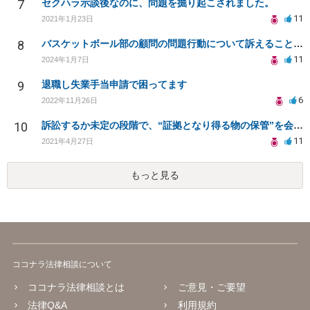
7
セクハラ示談後なのに、問題を掘り起こされました。
11
2021年1月23日
8
バスケットボール部の顧問の問題行動について訴えることは可能でしょうか？
11
2024年1月7日
9
退職し失業手当申請で困ってます
6
2022年11月26日
10
訴訟するか未定の段階で、“証拠となり得る物の保管”を会社に応じてもらえる方法は在りますか?
11
2021年4月27日
もっと見る
ココナラ法律相談について
ココナラ法律相談とは
ご意見・ご要望
法律Q&A
利用規約