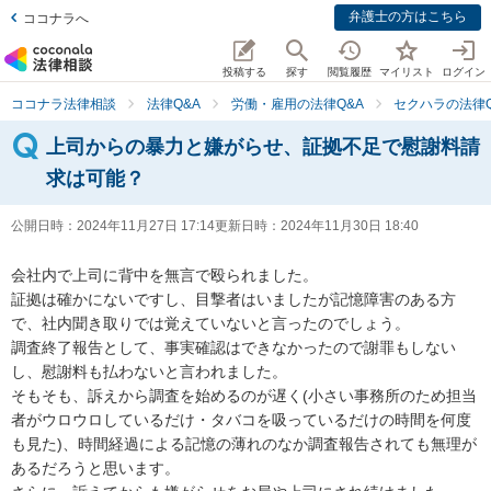
弁護士の方はこちら
ココナラへ
投稿する
探す
閲覧履歴
マイリスト
ログイン
ココナラ法律相談
法律Q&A
労働・雇用の法律Q&A
セクハラの法律Q
上司からの暴力と嫌がらせ、証拠不足で慰謝料請
求は可能？
公開日時：
2024年11月27日 17:14
更新日時：
2024年11月30日 18:40
会社内で上司に背中を無言で殴られました。

証拠は確かにないですし、目撃者はいましたが記憶障害のある方
で、社内聞き取りでは覚えていないと言ったのでしょう。

調査終了報告として、事実確認はできなかったので謝罪もしない
し、慰謝料も払わないと言われました。

そもそも、訴えから調査を始めるのが遅く(小さい事務所のため担当
者がウロウロしているだけ・タバコを吸っているだけの時間を何度
も見た)、時間経過による記憶の薄れのなか調査報告されても無理が
あるだろうと思います。
