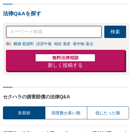
放棄も対応可能。【JR
は損をしてしまうかもしれ
千葉駅近く】駐車場あ
ません。代わりに交渉・手
り
法律Q&Aを探す
続きをし、負担を軽減。
検索
例）
離婚 慰謝料
誹謗中傷
相続 遺産
著作物 違法
無料法律相談
新しく投稿する
セクハラの損害賠償の法律Q&A
新着順
回答数が多い順
役にたった順