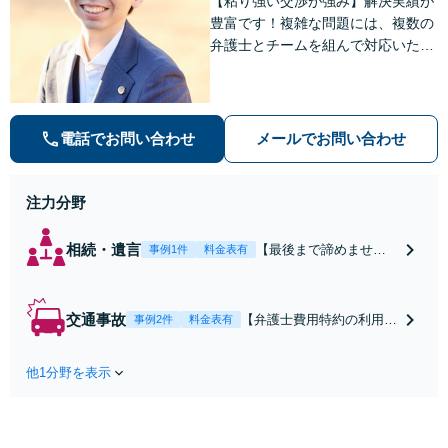
【粘り強い交渉が強み】解決実績が
豊富です！複雑な問題には、複数の
弁護士とチームを組んで対応いたし
ます。【安心・分かりやすい料金体
系】些細なお悩みにも、丁寧に寄り
添い、不安を軽減します。まずはお
気軽にご相談ください。
電話でお問い合わせ
メールでお問い合わせ
注力分野
相続・遺言
【最後まで諦めませ
事例1件
料金表有
ん】親族間の交渉、複
雑な手続き、全て対応
します！不利な条件で
交通事故
【弁護士費用特約の利用＆
事例2件
料金表有
合意してしまう前にご
Zoom相談可】【死亡・骨
相談ください。【土
折・後遺障害・むち打ち
地・不動産】長期化し
他1分野を表示
等】交通事故でご家族がな
ている問題もできる限
くなってしまった方やお怪
り円滑な交渉へと導き
我された方はまずご相談く
ます。事業承継／相続
ださい。ご自身での対応で