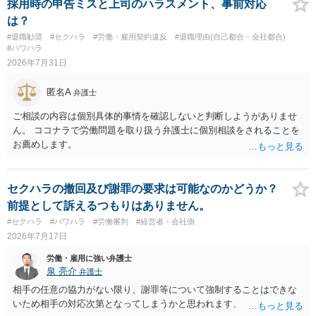
採用時の申告ミスと上司のハラスメント、事前対応
は？
#退職勧奨
#セクハラ
#労働・雇用契約違反
#退職理由(自己都合・会社都合)
#パワハラ
2026年7月31日
匿名A
弁護士
ご相談の内容は個別具体的事情を確認しないと判断しようがありませ
ん。 ココナラで労働問題を取り扱う弁護士に個別相談をされることを
お薦めします。
セクハラの撤回及び謝罪の要求は可能なのかどうか？
前提として訴えるつもりはありません。
#セクハラ
#パワハラ
#労働審判
#経営者・会社側
2026年7月17日
労働・雇用に強い弁護士
泉 亮介
弁護士
相手の任意の協力がない限り、謝罪等について強制することはできな
いため相手の対応次第となってしまうかと思われます。