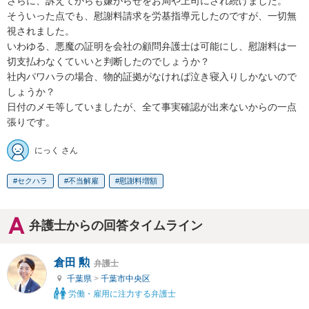
さらに、訴えてからも嫌がらせをお局や上司にされ続けました。

そういった点でも、慰謝料請求を労基指導元したのですが、一切無
視されました。

いわゆる、悪魔の証明を会社の顧問弁護士は可能にし、慰謝料は一
切支払わなくていいと判断したのでしょうか？

社内パワハラの場合、物的証拠がなければ泣き寝入りしかないので
しょうか？

日付のメモ等していましたが、全て事実確認が出来ないからの一点
張りです。
にっく さん
セクハラ
不当解雇
慰謝料増額
弁護士からの回答タイムライン
倉田 勲
弁護士
千葉県
>
千葉市中央区
労働・雇用に注力する弁護士