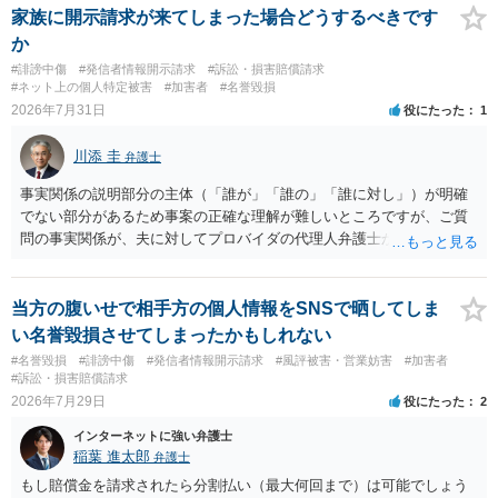
しまったのではないでしょうか。 相手方の動きについても、相手方次
家族に開示請求が来てしまった場合どうするべきです
第ですので何とも言えません。公開の場で回答するには情報が乏し
か
く、ここで詳細を明らかにすることは事案の特定に繋がってしまうの
#誹謗中傷
#発信者情報開示請求
#訴訟・損害賠償請求
で、弁護士へ直接相談した方がよいです。
#ネット上の個人特定被害
#加害者
#名誉毀損
2026年7月31日
役にたった
1
川添 圭
弁護士
事実関係の説明部分の主体（「誰が」「誰の」「誰に対し」）が明確
でない部分があるため事案の正確な理解が難しいところですが、ご質
問の事実関係が、夫に対してプロバイダの代理人弁護士から発信者情
報開示請求の意見照会が届いたということであれば、いずれは発信者
情報として夫の氏名と住所が開示され、開示請求者（の代理人弁護
士）が、夫に対して内容証明郵便を送ったり訴訟の提起がなされたり
当方の腹いせで相手方の個人情報をSNSで晒してしま
する可能性があるように思われます。この場合は、開示請求者（とあ
い名誉毀損させてしまったかもしれない
る女性？）の代理人弁護士へ、実は投稿者があなたであるという内容
#名誉毀損
#誹謗中傷
#発信者情報開示請求
#風評被害・営業妨害
#加害者
とともに、あなたから連絡することもあり得ます。 夫がクレーム電話
#訴訟・損害賠償請求
を入れた「相手方の法律事務所」というのがプロバイダの代理人の事
2026年7月29日
役にたった
2
務所であるのか、それとも開示請求者の代理人の事務所なのかが不明
インターネットに強い弁護士
ですが、もし前者であれば、書類の再送要請にはあまり意味はなく、
稲葉 進太郎
弁護士
一方、後者であるなら、夫を被告として提訴に至る可能性も考える必
要が出てきます。 あなたと夫との夫婦関係の状況（別居中なのか、夫
もし賠償金を請求されたら分割払い（最大何回まで）は可能でしょう