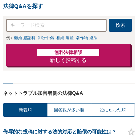
続放棄・遺留分なども、基
法律Q&Aを探す
本からわかりやすくご説明
します【人形町駅2分】
検索
例）
離婚 慰謝料
誹謗中傷
相続 遺産
著作物 違法
無料法律相談
新しく投稿する
ネットトラブル加害者側の法律Q&A
新着順
回答数が多い順
役にたった順
侮辱的な投稿に対する法的対応と賠償の可能性は？