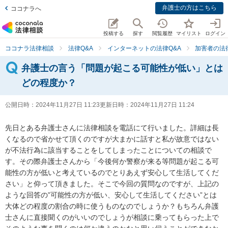
弁護士の方はこちら
ココナラへ
投稿する
探す
閲覧履歴
マイリスト
ログイン
ココナラ法律相談
法律Q&A
インターネットの法律Q&A
加害者の法
弁護士の言う「問題が起こる可能性が低い」とは
どの程度か？
公開日時：
2024年11月27日 11:23
更新日時：
2024年11月27日 11:24
先日とある弁護士さんに法律相談を電話にて行いました。詳細は長
くなるので省かせて頂くのですが大まかに話すと私が故意ではない
が不法行為に該当することをしてしまったことについての相談で
す。その際弁護士さんから「今後何か警察が来る等問題が起こる可
能性の方が低いと考えているのでとりあえず安心して生活してくだ
さい」と仰って頂きました。そこで今回の質問なのですが、上記の
ような回答の”可能性の方が低い、安心して生活してください”とは
大体どの程度の割合の時に使うものなのでしょうか？もちろん弁護
士さんに直接聞くのがいいのでしょうが相談に乗ってもらった上で