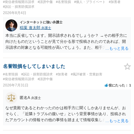
#発信者情報開示請求
#誹謗中傷
#名誉毀損
#個人・プライベート
#加害者
#訴訟・損害賠償請求
2026年8月4日
インターネットに強い弁護士
稲葉 進太郎
弁護士
本当に反省しています。開示請求されるでしょうか？ →その相手方に
向けたものだということが見て分かる形で投稿されたのであれば、開
示請求の対象となる可能性が高いでしょう。また、相手方の投稿した
文章からすると、実際に発信者情報開示請求がなされる可能性がある
と存じます。発信者情報開示請求が進むと、投稿に使った回線の契約
者のところに、意見照会がなされます。アカウント情報開示の場合
名誉毀損をしてしまいました
は、アカウントの登録メールに意見照会がなされます。 また、された
#名誉毀損
#訴訟・損害賠償請求
#加害者
#風評被害・営業妨害
場合賠償金はいくらでしょうか。 →ケースバイケースであり、数万円
#発信者情報開示請求
#誹謗中傷
から１００万単位まで様々でしょう。裁判外であれば交渉して相手方
2026年7月31日
役にたった
1
の請求額から減額することを試みることとなるでしょう。
匿名A
弁護士
なぜ貴殿であるとわかったのかは相手方に聞くしかありませんが、お
そらく、「近隣トラブルの腹いせ」という背景事情があり、投稿され
たアカウントの情報その他の事情を踏まえて情報収集した結果、この
ような投稿をするのは貴殿しかいないと推測したもので、これに対し
貴殿が投稿した事実を認めてしまったことで「答え合わせ」になって