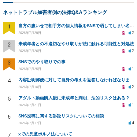
ネットトラブル加害者側の法律Q&Aランキング
1
当方の腹いせで相手方の個人情報をSNSで晒してしまい名誉毀損させてしまったかもしれない
2
2026年7月29日
2
未成年者との不適切なやり取りが法に触れる可能性と対処法
2
2026年7月26日
3
SNSでのやり取りでの事
1
2026年7月25日
4
内容証明郵便に対して自身の考えを返答しなければなりませんか？
2
2026年7月10日
5
アダルト動画購入後に未成年と判明、法的リスクはある？
1
2026年7月21日
6
SNS投稿に関する訴訟リスクについての相談
4
2026年7月17日
7
xでの児童ポルノ法について