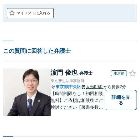
マイリストに入れる
この質問に回答した弁護士
濵門 俊也
弁護士
東京都
東京新生法律事務所
東京都
中央区
人形町駅
から徒歩2分
|
【時間制限なし！初回相談
詳細を見
無料】ご依頼は相談後にご
る
検討ください【著書多数】
【離婚の解決実績300件以
上】心のケアもしながら全
力でサポートします【相続
問題】複雑な遺産分割・相