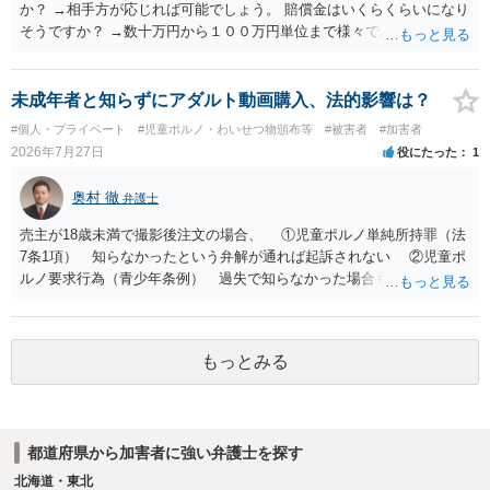
婦関係は良好なのか、あなたが夫へ嘘をついたのか等）がよくわから
か？ →相手方が応じれば可能でしょう。 賠償金はいくらくらいになり
ないところがあり、実際にどのような対応がベターなのかを正確に検
そうですか？ →数十万円から１００万円単位まで様々であり、不明で
討するためには、公開の相談ではなく、詳しい事実関係を整理した上
す。相手方から相談者様に対し請求がなされた場合、減額や分割の交
で弁護士へ直接相談するべきでしょう。
渉が行われ、双方合意に至れば支払が開始され、決裂して相手方が訴
訟提起を選択すれば訴訟の中で解決がなされる流れが通常です。
未成年者と知らずにアダルト動画購入、法的影響は？
#個人・プライベート
#児童ポルノ・わいせつ物頒布等
#被害者
#加害者
2026年7月27日
役にたった
1
奥村 徹
弁護士
売主が18歳未満で撮影後注文の場合、 ①児童ポルノ単純所持罪（法
7条1項） 知らなかったという弁解が通れば起訴されない ②児童ポ
ルノ要求行為（青少年条例） 過失で知らなかった場合も処罰される
地域がある の罪名が検討されます。 警察にバレれば捜索差押を受け
ることになります。 対応としては、福祉犯罪に詳しい弁護士に相談
した上で 相手方の地域も知らない・年齢も知らなかったという弁
もっとみる
解 もう消したので持ってない という弁解を用意して、警察相談を
検討してください。
都道府県から加害者に強い弁護士を探す
北海道・東北