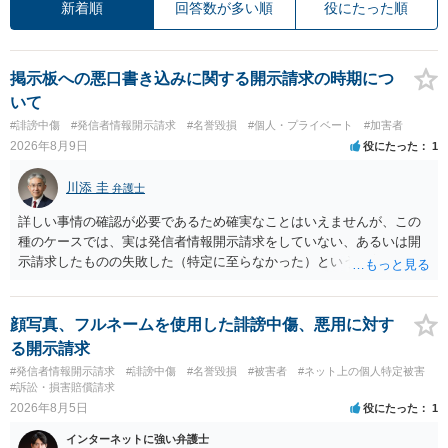
新着順
回答数が多い順
役にたった順
掲示板への悪口書き込みに関する開示請求の時期につ
いて
#誹謗中傷
#発信者情報開示請求
#名誉毀損
#個人・プライベート
#加害者
2026年8月9日
役にたった
1
川添 圭
弁護士
詳しい事情の確認が必要であるため確実なことはいえませんが、この
種のケースでは、実は発信者情報開示請求をしていない、あるいは開
示請求したものの失敗した（特定に至らなかった）という事案が比較
的多いです（特に、発信者情報開示請求を行ったことを誇示するよう
な投稿をする場合にはなおさら）。
顔写真、フルネームを使用した誹謗中傷、悪用に対す
る開示請求
#発信者情報開示請求
#誹謗中傷
#名誉毀損
#被害者
#ネット上の個人特定被害
#訴訟・損害賠償請求
2026年8月5日
役にたった
1
インターネットに強い弁護士