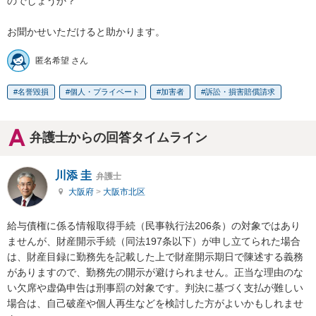
のでしょうか？

お聞かせいただけると助かります。
匿名希望 さん
名誉毀損
個人・プライベート
加害者
訴訟・損害賠償請求
弁護士からの回答タイムライン
川添 圭
弁護士
大阪府
>
大阪市北区
給与債権に係る情報取得手続（民事執行法206条）の対象ではあり
ませんが、財産開示手続（同法197条以下）が申し立てられた場合
は、財産目録に勤務先を記載した上で財産開示期日で陳述する義務
がありますので、勤務先の開示が避けられません。正当な理由のな
い欠席や虚偽申告は刑事罰の対象です。判決に基づく支払が難しい
場合は、自己破産や個人再生などを検討した方がよいかもしれませ