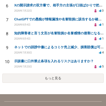
6
Xの開示請求の双方審で、相手方の主張が口頭ばかりで把握しきれません
3
2026年7月22日
7
ChatGPTでの愚痴が情報漏洩や名誉毀損に該当するか確認したい
1
2026年8月4日
8
知的障害者と言う文言が名誉毀損か名誉感情の侵害になるか教えてほしい。
1
2026年8月4日
9
ネットでの誹謗中傷によるコミケ売上減少、損害賠償は可能か？
4
2026年7月30日
10
示談書に口外禁止条項を入れるリスクはありますか？
5
2026年7月23日
もっと見る