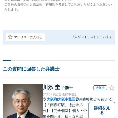
ご自身の責任のもと適法性・有用性を考慮してご利用いただくようお願いい
たします。
2人が
マイリストしています
マイリストに入れる
この質問に回答した弁護士
川添 圭
弁護士
大阪府
アテンド総合法律事務所
大阪府
大阪市北区
南森町駅
から徒歩6分
|
【「南森町駅」 徒歩約6
詳細を見
分】【完全個室】個人・企
る
業を問わず、様々な相談を