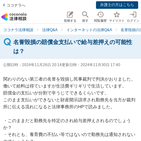
弁護士の方はこちら
ココナラへ
投稿する
探す
閲覧履歴
マイリスト
ログイン
ココナラ法律相談
法律Q&A
インターネットの法律Q&A
名誉毀損の
名誉毀損の賠償金支払いで給与差押えの可能性
は？
公開日時：
2024年11月26日 20:14
更新日時：
2024年11月30日 17:40
関わりのない第三者の名誉を毀損し民事裁判で判決がおりました。
働いて給料は得ていますが生活費ギリギリで生活しています。

賠償金の支払いが分割で辛うじてできるくらいです。

このまま支払いができないと財産開示請求され勤務先を当方が裁判
所に伝える流れになると法律事務所のHPで読みました。

・このままだと勤務先を特定のされ給与差押えされるのでしょう
か？

・それとも、養育費の不払い等ではないので勤務先は通知されない