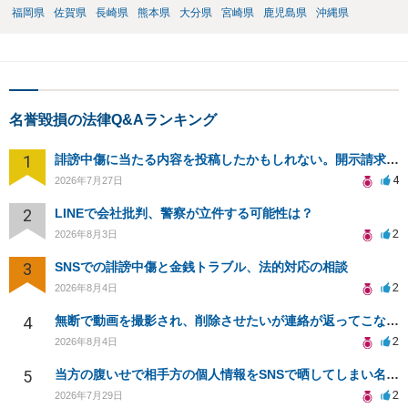
福岡県
佐賀県
長崎県
熊本県
大分県
宮崎県
鹿児島県
沖縄県
名誉毀損の法律Q&Aランキング
1
誹謗中傷に当たる内容を投稿したかもしれない。開示請求や民事刑事裁判に発展しうるのか教えて欲しい。
4
2026年7月27日
2
LINEで会社批判、警察が立件する可能性は？
2
2026年8月3日
3
SNSでの誹謗中傷と金銭トラブル、法的対応の相談
2
2026年8月4日
4
無断で動画を撮影され、削除させたいが連絡が返ってこない。
2
2026年8月4日
5
当方の腹いせで相手方の個人情報をSNSで晒してしまい名誉毀損させてしまったかもしれない
2
2026年7月29日