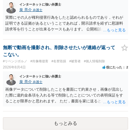
に入力したかも第三者にしられることはないので、個人や会社の特定
インターネットに強い弁護士
をせずに書き込んだことで（おそらく特定して書き込んだとして
泉 亮介
弁護士
も）、相談者さんが刑事民事の責任に問われることはないでしょう。
実際にその人が権利侵害行為をしたと認められるものであり，それが
私見ながらご参考まで。
証明できる証拠があるということであれば，開示請求を経ずに慰謝料
請求等を行うことが出来るケースもあります。 公開相談の場では回答
は難しいかと思われますので，お手持ちの証拠資料を持参の上弁護士
に個別に相談されると良いでしょう。
無断で動画を撮影され、削除させたいが連絡が返って
こない。
#リベンジポルノ
#肖像権侵害
#名誉毀損
#被害者
#個人情報削除
2026年8月4日
役にたった
2
インターネットに強い弁護士
泉 亮介
弁護士
画像データについて削除したことを書面にて約束させ，画像が流出し
た際に違約金条項を入れる等で削除したことについての表明保証をす
ることが限界かと思われます。 ただ，書面を家に送ると家族に不貞行
為が発覚しご自身が慰謝料請求を受けるリスクがあるため，書面で削
除等を求めることは避けたほうが良いかと思われます。
もっとみる