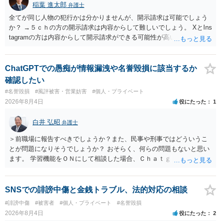
稲葉 進太郎
弁護士
全てが同じ人物の犯行かは分かりませんが、開示請求は可能でしょう
か？ →５ｃｈの方の開示請求は内容からして難しいでしょう。 XとIns
tagramの方は内容からして開示請求ができる可能性が高いでしょう。
ただ、アカウントが削除されていると開示請求は失敗する可能性が高
いでしょう。７月中にアカウントが削除されている場合、今から進め
ても失敗する可能性が高いように思われます。 相手を特定できた場
ChatGPTでの愚痴が情報漏洩や名誉毀損に該当するか
合、相手に全ての弁護士費用を負担させることは可能でしょうか？ →
確認したい
訴訟外の交渉で相手方が認めれば負担させることができるでしょう。
#名誉毀損
#風評被害・営業妨害
#個人・プライベート
訴訟で判決となった場合は、実際の弁護士費用が認められる場合と認
2026年8月4日
役にたった
1
められない場合があり何ともいえないところでしょう。
白井 弘昭
弁護士
＞前職場に報告すべきでしょうか？また、民事や刑事ではどういうこ
とが問題になりそうでしょうか？ おそらく、何らの問題もないと思い
ます。 学習機能をＯＮにして相談した場合、Ｃｈａｔｇｐｔがｏｐｅ
ｎＡＩに相談内容を蓄積し、他の質問者への何らかの回答の際に参照
する可能性がありますが、個人名や会社名を特定していない限り、一
般論として抽象化されて回答に織り込まれる可能性が生じるにすぎま
SNSでの誹謗中傷と金銭トラブル、法的対応の相談
せんので、その情報自体が、秘密情報に当たるとは思えませんし、名
#誹謗中傷
#被害者
#個人・プライベート
#名誉毀損
誉棄損として、個人や会社に対する誹謗中傷の不特定多数への公開に
2026年8月4日
役にたった
2
当たるとも思われません。 もちろん、誰がその内容をｃｈａｔｇｐｔ