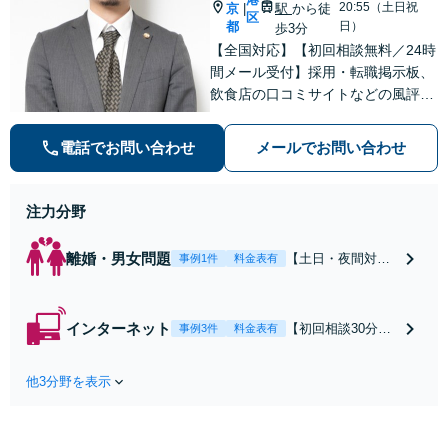
20:55（土日祝
京
駅
から徒
|
区
都
日）
歩3分
【全国対応】【初回相談無料／24時
間メール受付】採用・転職掲示板、
飲食店の口コミサイトなどの風評被
害対策など実績あり！【刑事】犯罪
の種類を問わず相談可。可能な限り
電話でお問い合わせ
メールでお問い合わせ
早期対応で駆けつけサポート【労
働】不当解雇・残業代請求はおまか
せください
注力分野
離婚・男女問題
【土日・夜間対応
事例1件
料金表有
可】【初回相談30
分無料】「相手方
から書面を提示さ
インターネット
【初回相談30分無
事例3件
料金表有
れたら、サインす
料】状況に応じて
る前にご相談を」
手段を使い分け、
経験豊富な弁護士
他3分野を表示
適切な方法で投稿
が全力で交渉にあ
の削除・発信者情
たります！相手方
報開示請求をおこ
と直接話す精神的