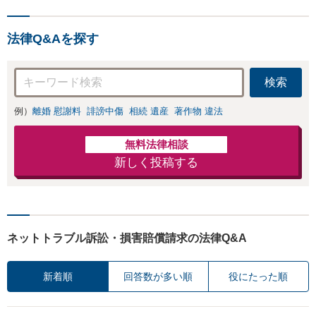
ないます「企業や
負担を軽減「弁護
お店の風評被害対
士の交渉で慰謝料
策／売り上げ低下
金額アップ／減額
法律Q&Aを探す
防止のために尽
交渉も対応可」
力」加害者側の対
【完全個室対応】
応可：開示請求の
検索
意見照会が来たと
きの対処法、被害
例）
離婚 慰謝料
誹謗中傷
相続 遺産
著作物 違法
者との示談交渉
無料法律相談
新しく投稿する
ネットトラブル訴訟・損害賠償請求の法律Q&A
新着順
回答数が多い順
役にたった順