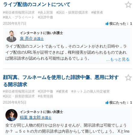
ライブ配信のコメントについて
#発信者情報開示請求
#炎上対策
#訴訟・損害賠償請求
#被害者
#個人・プライベート
#誹謗中傷
2026年8月7日
役にたった
1
インターネットに強い弁護士
泉 亮介
弁護士
ライブ配信のコメントであっても，そのコメントがされた日時や，ラ
イブ配信のURL等が証明できれば，権利侵害が認められるものであれ
ば開示請求が認められる可能性はあるでしょう。
顔写真、フルネームを使用した誹謗中傷、悪用に対す
る開示請求
#発信者情報開示請求
#誹謗中傷
#被害者
#ネット上の個人特定被害
#訴訟・損害賠償請求
#名誉毀損
2026年8月5日
役にたった
1
インターネットに強い弁護士
稲葉 進太郎
弁護士
全てが同じ人物の犯行かは分かりませんが、開示請求は可能でしょう
か？ →５ｃｈの方の開示請求は内容からして難しいでしょう。 XとIns