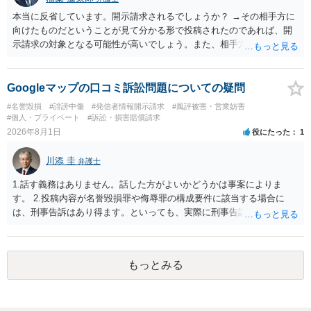
本当に反省しています。開示請求されるでしょうか？ →その相手方に
向けたものだということが見て分かる形で投稿されたのであれば、開
示請求の対象となる可能性が高いでしょう。また、相手方の投稿した
文章からすると、実際に発信者情報開示請求がなされる可能性がある
と存じます。発信者情報開示請求が進むと、投稿に使った回線の契約
者のところに、意見照会がなされます。アカウント情報開示の場合
Googleマップの口コミ訴訟問題についての疑問
は、アカウントの登録メールに意見照会がなされます。 また、された
#名誉毀損
#誹謗中傷
#発信者情報開示請求
#風評被害・営業妨害
場合賠償金はいくらでしょうか。 →ケースバイケースであり、数万円
#個人・プライベート
#訴訟・損害賠償請求
から１００万単位まで様々でしょう。裁判外であれば交渉して相手方
2026年8月1日
役にたった
1
の請求額から減額することを試みることとなるでしょう。
川添 圭
弁護士
1.話す義務はありません。話した方がよいかどうかは事案によりま
す。 2.投稿内容が名誉毀損罪や侮辱罪の構成要件に該当する場合に
は、刑事告訴はあり得ます。といっても、実際に刑事告訴に動くかど
うかは事案によります。 3.これも事案によりますが、半年から1年程度
です。Googleは電話番号の開示請求もできることが多いので、少しで
も特定可能になるよう、複数ルートで開示請求が行われることが多い
もっとみる
です。さらにいえば、利用者からの口コミ投稿の場合、開示請求者は
ある程度対象者を特定できている（ただし証拠による裏付けか必要な
ので発信者情報開示請求をする）というケースが比較的多いと思われ
ます。