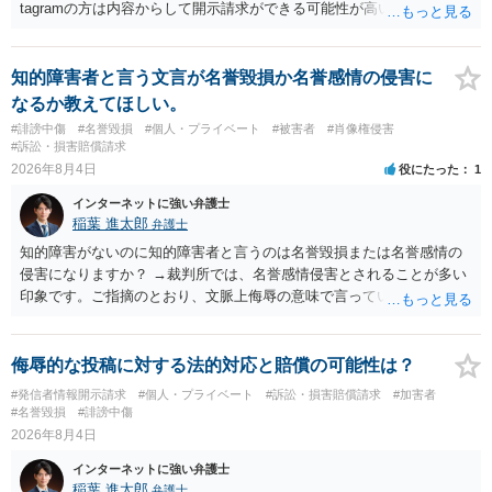
tagramの方は内容からして開示請求ができる可能性が高いでしょう。
ただ、アカウントが削除されていると開示請求は失敗する可能性が高
いでしょう。７月中にアカウントが削除されている場合、今から進め
ても失敗する可能性が高いように思われます。 相手を特定できた場
知的障害者と言う文言が名誉毀損か名誉感情の侵害に
合、相手に全ての弁護士費用を負担させることは可能でしょうか？ →
なるか教えてほしい。
訴訟外の交渉で相手方が認めれば負担させることができるでしょう。
#誹謗中傷
#名誉毀損
#個人・プライベート
#被害者
#肖像権侵害
訴訟で判決となった場合は、実際の弁護士費用が認められる場合と認
#訴訟・損害賠償請求
められない場合があり何ともいえないところでしょう。
2026年8月4日
役にたった
1
インターネットに強い弁護士
稲葉 進太郎
弁護士
知的障害がないのに知的障害者と言うのは名誉毀損または名誉感情の
侵害になりますか？ →裁判所では、名誉感情侵害とされることが多い
印象です。ご指摘のとおり、文脈上侮辱の意味で言っている点も加味
されていると思います。
侮辱的な投稿に対する法的対応と賠償の可能性は？
#発信者情報開示請求
#個人・プライベート
#訴訟・損害賠償請求
#加害者
#名誉毀損
#誹謗中傷
2026年8月4日
インターネットに強い弁護士
稲葉 進太郎
弁護士