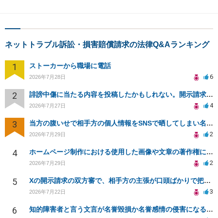
ネットトラブル訴訟・損害賠償請求の法律Q&Aランキング
1
ストーカーから職場に電話
6
2026年7月28日
2
誹謗中傷に当たる内容を投稿したかもしれない。開示請求や民事刑事裁判に発展しうるのか教えて欲しい。
4
2026年7月27日
3
当方の腹いせで相手方の個人情報をSNSで晒してしまい名誉毀損させてしまったかもしれない
2
2026年7月29日
4
ホームページ制作における使用した画像や文章の著作権について
2
2026年7月29日
5
Xの開示請求の双方審で、相手方の主張が口頭ばかりで把握しきれません
3
2026年7月22日
6
知的障害者と言う文言が名誉毀損か名誉感情の侵害になるか教えてほしい。