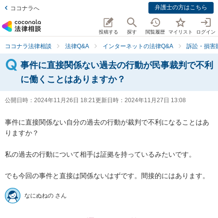
弁護士の方はこちら
ココナラへ
投稿する
探す
閲覧履歴
マイリスト
ログイン
ココナラ法律相談
法律Q&A
インターネットの法律Q&A
訴訟・損害
事件に直接関係ない過去の行動が民事裁判で不利
に働くことはありますか？
公開日時：
2024年11月26日 18:21
更新日時：
2024年11月27日 13:08
事件に直接関係ない自分の過去の行動が裁判で不利になることはあ
りますか？

私の過去の行動について相手は証拠を持っているみたいです。

でも今回の事件と直接は関係ないはずです。間接的にはあります。
なにぬねの さん