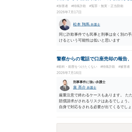
#加害者
#特殊詐欺
#冤罪・無実・正当防衛
2026年7月17日
松本 翔馬
弁護士
同じ詐欺事件でも民事と刑事は全く別の手
けるという可能性は低いと思います
警察からの電話で口座売却の報告、
#前科・前歴をつけたくない
#特殊詐欺
#被害者
2026年7月16日
刑事事件に強い弁護士
泉 亮介
弁護士
厳重注意で終わるケースもあります。 た
賠償請求がされるリスクはあるでしょう。
自身で対応をされる必要が出てくるでしょ