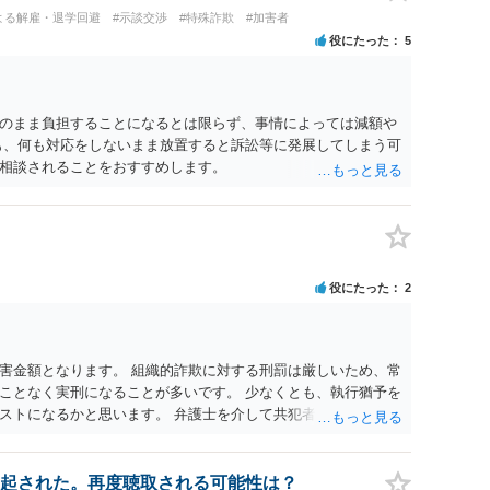
よる解雇・退学回避
#示談交渉
#特殊詐欺
#加害者
役にたった
5
のまま負担することになるとは限らず、事情によっては減額や
も、何も対応をしないまま放置すると訴訟等に発展してしまう可
相談されることをおすすめします。
役にたった
2
害金額となります。 組織的詐欺に対する刑罰は厳しいため、常
ことなく実刑になることが多いです。 少なくとも、執行猶予を
ストになるかと思います。 弁護士を介して共犯者数人で被害弁
いては、共犯なので、全て公判請求されるまで難しいですが、個
方針により、結果が変わるため、刑事事件に精通している弁護人
起された。再度聴取される可能性は？