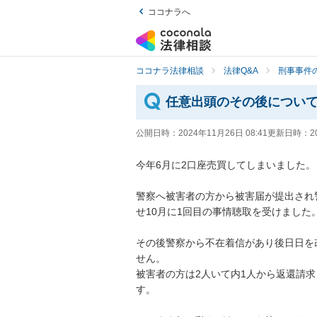
ココナラへ
ココナラ法律相談
法律Q&A
刑事事件の
任意出頭のその後につい
公開日時：
2024年11月26日 08:41
更新日時：
2
今年6月に2口座売買してしまいました。

警察へ被害者の方から被害届が提出され
せ10月に1回目の事情聴取を受けました。
その後警察から不在着信があり後日日を
せん。

被害者の方は2人いて内1人から返還請
す。
