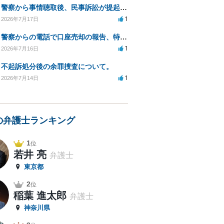
警察から事情聴取後、民事訴訟が提起された。再度聴取される可能性は？
1
2026年7月17日
警察からの電話で口座売却の報告、特殊詐欺の疑い
1
2026年7月16日
不起訴処分後の余罪捜査について。
1
2026年7月14日
の弁護士ランキング
1
位
若井 亮
弁護士
東京都
2
位
稲葉 進太郎
弁護士
神奈川県