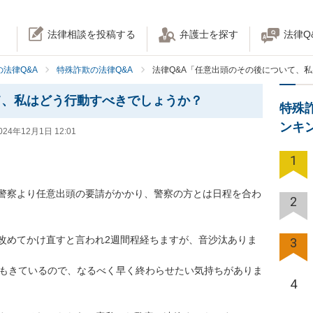
法律相談を投稿する
弁護士を探す
法律Q
法律Q&A
特殊詐欺の法律Q&A
法律Q&A「任意出頭のその後について、
て、私はどう行動すべきでしょうか？
特殊
ンキ
024年12月1日 12:01
1
警察より任意出頭の要請がかかり、警察の方とは日程を合わ
2


改めてかけ直すと言われ2週間程経ちますが、音沙汰ありま
3
求もきているので、なるべく早く終わらせたい気持ちがありま
4