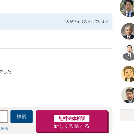
4人が
マイリストしています
でした
検索
無料法律相談
新しく投稿する
 違法