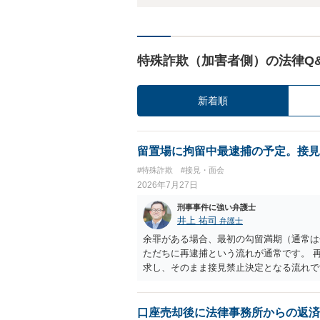
特殊詐欺（加害者側）の法律Q
新着順
留置場に拘留中最逮捕の予定。接見
#特殊詐欺
#接見・面会
2026年7月27日
刑事事件に強い弁護士
井上 祐司
弁護士
余罪がある場合、最初の勾留満期（通常は
ただちに再逮捕という流れが通常です。 
求し、そのまま接見禁止決定となる流れで
口座売却後に法律事務所からの返済