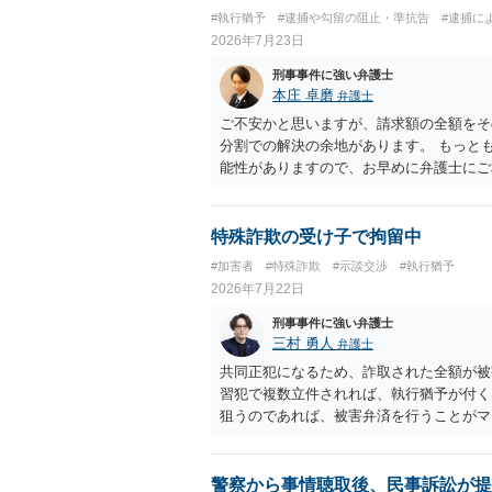
#執行猶予
#逮捕や勾留の阻止・準抗告
#逮捕に
2026年7月23日
刑事事件に強い弁護士
本庄 卓磨
弁護士
ご不安かと思いますが、請求額の全額をそ
分割での解決の余地があります。 もっと
能性がありますので、お早めに弁護士にご
特殊詐欺の受け子で拘留中
#加害者
#特殊詐欺
#示談交渉
#執行猶予
2026年7月22日
刑事事件に強い弁護士
三村 勇人
弁護士
共同正犯になるため、詐取された全額が被
習犯で複数立件されれば、執行猶予が付く
狙うのであれば、被害弁済を行うことがマ
済を行うこともあります。 保釈申請につ
別具体的な事情により異なります。 弁護
を選任されることをお勧めいたします。
警察から事情聴取後、民事訴訟が提