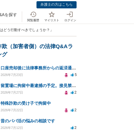
弁護士の方はこちら
&Aを探す
閲覧履歴
マイリスト
ログイン
私はどう行動すべきでしょうか？」
詐欺（加害者側）の法律Q&Aラ
ング
口座売却後に法律事務所からの返済通知、どう対処すべきか？
5
2026年7月23日
留置場に拘留中最逮捕の予定。接見禁止の継続
2
2026年7月27日
特殊詐欺の受け子で拘留中
2
2026年7月22日
昔のパパ活の悩みの相談です
2
2026年7月12日