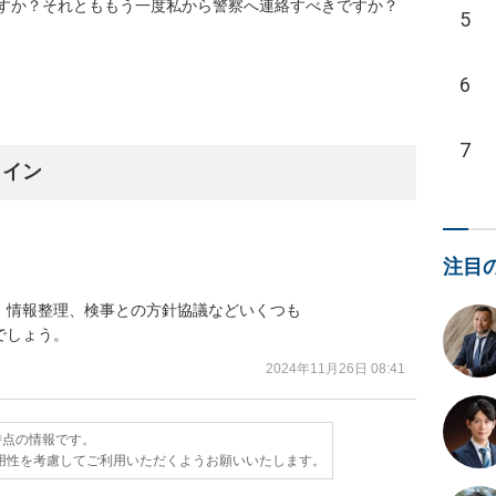
すか？それとももう一度私から警察へ連絡すべきですか？
5
6
7
ライン
注目
情報整理、検事との方針協議などいくつも

でしょう。
2024年11月26日 08:41
日時点の情報です。
用性を考慮してご利用いただくようお願いいたします。