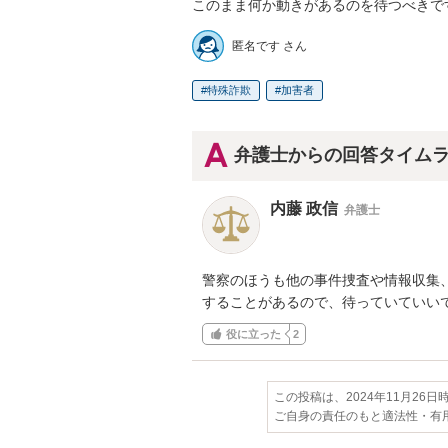
このまま何か動きがあるのを待つべきで
匿名です さん
特殊詐欺
加害者
弁護士からの回答タイム
内藤 政信
弁護士
警察のほうも他の事件捜査や情報収集、
することがあるので、待っていていい
役に立った
2
この投稿は、2024年11月26
ご自身の責任のもと適法性・有