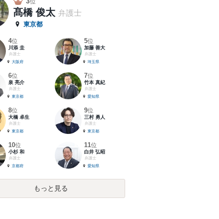
3
位
髙橋 俊太
弁護士
東京都
4
5
位
位
川添 圭
加藤 善大
弁護士
弁護士
大阪府
埼玉県
6
7
位
位
泉 亮介
竹本 真紀
弁護士
弁護士
東京都
愛知県
8
9
位
位
大橋 卓生
三村 勇人
弁護士
弁護士
東京都
東京都
10
11
位
位
小杉 和
白井 弘昭
弁護士
弁護士
京都府
愛知県
もっと見る