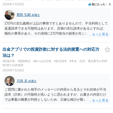
2026年7月29日
役にたった
3
肥田 弘昭
弁護士
2万円の支払義務が上記の事情ですとありませんので、不当利得として
返還請求できる可能性はあります。店側の支払請求があるとすれば、
嘔吐の事実があり、その清掃に2万円相当の損害が生じた場合です。ご
参考にしてください。
出金アプリでの投資詐欺に対する法的措置への対応方
法は？
#投資詐欺
#悪徳商法
#振り込め詐欺
#架空請求
#本名・住所・電話番号が判明
#詐欺の法的措置
2026年7月28日
川添 圭
弁護士
ご質問に書かれた相手のメッセージの内容から見るとそれ自体が不当
請求（詐欺）の可能性が高いように思われますが、お書きの内容だけ
では事案の概要が判然としないため、正確な検討が難しいです。例え
ば、最寄りの消費生活センターや自治体の無料法律相談等で、実際の
画面を見て貰いながらアドバイスう受けた方が確実です。