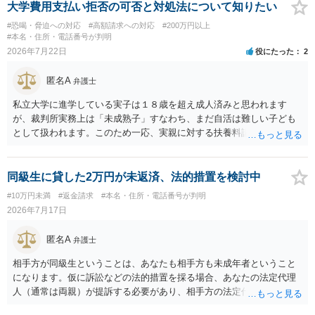
大学費用支払い拒否の可否と対処法について知りたい
#恐喝・脅迫への対応
#高額請求への対応
#200万円以上
#本名・住所・電話番号が判明
2026年7月22日
役にたった
2
匿名A
弁護士
私立大学に進学している実子は１８歳を超え成人済みと思われます
が、裁判所実務上は「未成熟子」すなわち、まだ自活は難しい子ども
として扱われます。このため一応、実親に対する扶養料請求として法
律的には成り立つ可能性があります。 ただし、実子と同居する元配偶
者宛に養育費を支払っており、当該養育費は実子の進学費用の趣旨も
一部含まれています。また、私立大学進学について貴殿が了解したわ
同級生に貸した2万円が未返済、法的措置を検討中
けではないという事情も存在します。 こうした場合には、支払を拒ん
#10万円未満
#返金請求
#本名・住所・電話番号が判明
だとしても学費の請求が裁判所によって強制される可能性は低いとい
2026年7月17日
えます。 以上整理したとおり、貴殿の事情を説明し支払えないと実子
に伝えるのが良い対処法と思います。
匿名A
弁護士
相手方が同級生ということは、あなたも相手方も未成年者ということ
になります。仮に訴訟などの法的措置を採る場合、あなたの法定代理
人（通常は両親）が提訴する必要があり、相手方の法定代理人（通常
は両親）へ訴状を送る必要があります。訴訟よりも学校や親を交えて