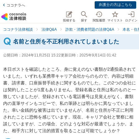
弁護士の方はこちら
ココナラへ
投稿する
探す
閲覧履歴
マイリスト
ログイン
ココナラ法律相談
法律Q&A
詐欺・消費者問題の法律Q&A
本名・住
名前と住所を不正利用されてしまいました
公開日時：
2024年11月25日 15:22
更新日時：
2025年9月14日 01:42
本日ポストを確認したところ、身に覚えのない書類が2通投函されて
いました。いずれも某携帯キャリア会社からのもので、内容は明細
書、請求書、口座振替手続きに関するものでした。この2つの会社に
は契約したことが1度もありません。登録名義と住所は私のものと一
致していましたが、登録されている電話番号は見覚えがなく、書類
内の直筆サインもコピーで、私の筆跡とは明らかに異なっていまし
た。幸い金銭的な被害は出ていませんが、名前と住所が不正に利用
されたことに恐怖を感じています。現在、キャリア会社と警察に相
談していますが、この場合、どのような対応が最適でしょうか。ま
た、相手方に対して法的措置を取ることは可能でしょうか？