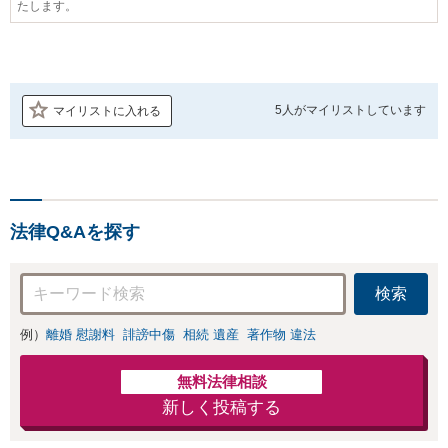
たします。
5人が
マイリストしています
マイリストに入れる
法律Q&Aを探す
検索
例）
離婚 慰謝料
誹謗中傷
相続 遺産
著作物 違法
無料法律相談
新しく投稿する