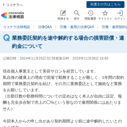
弁護士の方はこちら
ココナラへ
投稿する
探す
閲覧履歴
マイリスト
ログイン
ココナラ法律相談
法律Q&A
労働・雇用の法律Q&A
労働・雇用契約
業務委託契約を途中解約する場合の損害賠償・違
約金について
公開日時：
2024年11月25日 02:56
更新日時：
2024年11月28日 18:40
現在個人事業主として美容サロンを経営しています。

私自身の健康上の理由で現場で勤務することが難しく、1年間の契約
期間で業務委託契約を結び、その方に業務委託として施術など業務
をお願いしています。

（出勤日数や勤務時間についての定めはなく本人が自由に設定、報
酬も完全歩合制で売上の◯%という形なので雇用関係にはあたりま
せん）

今回本人からの申し出があり契約期間より前に途中解約したいとの