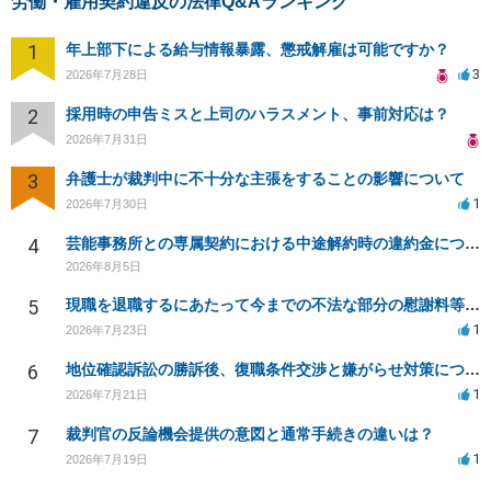
労働・雇用契約違反の法律Q&Aランキング
1
年上部下による給与情報暴露、懲戒解雇は可能ですか？
3
2026年7月28日
2
採用時の申告ミスと上司のハラスメント、事前対応は？
2026年7月31日
3
弁護士が裁判中に不十分な主張をすることの影響について
1
2026年7月30日
4
芸能事務所との専属契約における中途解約時の違約金について相談したいです
2026年8月5日
5
現職を退職するにあたって今までの不法な部分の慰謝料等は請求できるのか。
1
2026年7月23日
6
地位確認訴訟の勝訴後、復職条件交渉と嫌がらせ対策について
1
2026年7月21日
7
裁判官の反論機会提供の意図と通常手続きの違いは？
1
2026年7月19日