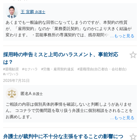
王 宣麟
弁護士
あくまでも一般論的な回答になってしまうのですが、本契約の性質
が、「雇用契約」なのか「業務委託契約」なのかにより大きく結論が
変わります。 ・芸能事務所の専属契約では、残存期間や報酬額、投下
コストを基準に違約金や損害金を設定する例はあります。ただし、実
務上よくあるからといって当然に適法という意味ではなく、実際の損
害との対応関係や合理性が重要です。 ・違約金に上限がなくても、常
採用時の申告ミスと上司のハラスメント、事前対応
に有効になるわけではありません。契約が労働契約に近い実態なら労
は？
基法16条で無効となる余地があり、そうでなくても、金額が事務所の
#退職勧奨
#セクハラ
#労働・雇用契約違反
#退職理由(自己都合・会社都合)
損害と比べて過大なら無効や減額が争点になります。 ・契約前の修正
#パワハラ
交渉は一般的です。 交渉の方向としては、上限額を設ける、実損害ベ
2026年7月31日
ースにする、算定根拠を明確化する、違約金ではなく「合理的な実
費・未回収費用のみ」に限定する、などが典型です。 ・弁護士に契約
匿名A
弁護士
前に契約書の内容をレビューしてもらう価値は十分にあると思われま
す。 争点は、契約類型が雇用か業務委託か、実態として労働者性があ
ご相談の内容は個別具体的事情を確認しないと判断しようがありませ
るか、解除事由が双方にどう定められているか、違約金の算定根拠が
ん。 ココナラで労働問題を取り扱う弁護士に個別相談をされることを
合理的か、という複数論点に分かれます。契約前なら、交渉のパワー
お薦めします。
バランスの問題もありますが、修正余地があるうえ、後から争うより
コストを抑えやすいので、資料等を持参の上弁護士に確認されること
をお勧めします。 ・事務所側の解除でも、解除理由によってはタレン
弁護士が裁判中に不十分な主張をすることの影響につ