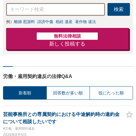
【子連れ相談可】
検索
例）
離婚 慰謝料
誹謗中傷
相続 遺産
著作物 違法
無料法律相談
新しく投稿する
労働・雇用契約違反の法律Q&A
新着順
回答数が多い順
役にたった順
芸能事務所との専属契約における中途解約時の違約金
について相談したいです
#労働・雇用契約違反
2026年8月5日