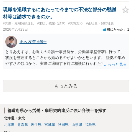
ものの、重い懲戒処分の対象には十分なり得ます。 名誉や評価の回復
については、会社側に「部下の不正行為による情報漏洩」と正式に認
現職を退職するにあたって今までの不法な部分の慰謝
定させ、誤認した他部署への適切なフォローや周知を求めるのが有効
料等は請求できるのか。
です。 あるいは、懲戒があったことを社内で周知される手続があるの
#労働・雇用契約違反
#未払い残業代請求
#労災対応
#正社員・契約社員
ならば、それにより軽微ながら回復はできるかもしれません。 さらに
2026年7月23日
役にたった
1
個人としても、相手に対してプライバシー侵害等に基づく損害賠償
（慰謝料）を請求する選択肢がありえます（ただし、金額は多額にな
正木 友啓
弁護士
らない可能性があります。）。
とりあえずは、お近くの弁護士事務所か、労働基準監督署に行って、
状況を整理するところから始めるのがよいかと思います。 証拠の集め
やすさの観点から、実際に退職する前に相談に行かれた方がよいかと
思います
もっとみる
都道府県から労働・雇用契約違反に強い弁護士を探す
北海道・東北
北海道
青森県
岩手県
宮城県
秋田県
山形県
福島県