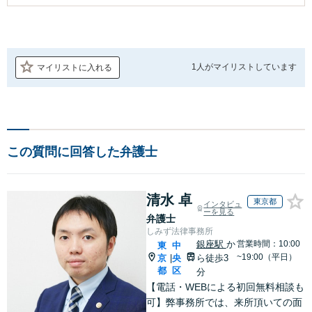
1人が
マイリストしています
マイリストに入れる
この質問に回答した弁護士
清水 卓
東京都
インタビュ
ーを見る
弁護士
しみず法律事務所
銀座駅
か
営業時間：10:00
東
中
~19:00（平日）
京
央
ら徒歩3
|
都
区
分
【電話・WEBによる初回無料相談も
可】弊事務所では、来所頂いての面