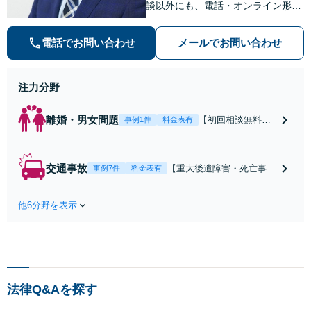
談以外にも、電話・オンライン形式
での初回無料相談も実施中。すぐに
弁護士にご相談頂くことで、今のご
電話でお問い合わせ
メールでお問い合わせ
不安が和らぐとともに、問題解決の
ために前に進むことができます。
注力分野
離婚・男女問題
【初回相談無料】
事例1件
料金表有
【電話・オンライ
ン相談対応】あな
たにとって有利な
交通事故
【重大後遺障害・死亡事案
事例7件
料金表有
条件で離婚ができ
などの実績多数】「被害者
るよう、経験豊富
救済を第一に」一日でも早
な弁護士が多角的
他6分野を表示
く日常を取り戻せるよう、
な視点でアドバイ
私が力になります【初回相
ス「親権・監護
談無料】【電話・オンライ
権・面会交流に実
ン相談対応】「スピード対
績あり」子の引渡
応・納得できる解決を」
し・認知・親子関
「刑事裁判のニーズにも対
係不存在確認など
法律Q&Aを探す
応」【休日・夜間相談可】
もご相談下さい