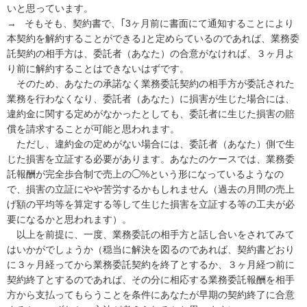
いと思っています。

→   そもそも、契約書で、｢3ヶ月前に書面にて通知することにより
本契約を解約することができる｣と定めらているのであれば、業務委
託契約の相手方は、委託者（あなた）の合意がなければ、３ヶ月よ
り前に解約することはできないはずです。

　そのため、あなたの承諾なく業務委託契約の相手方が委託された
業務を行わなくなり、委託者（あなた）に損害が生じた場合には、
違約金に関する定めがなかったとしても、委託者に生じた損害の賠
償を請求することが可能と思われます。

　ただし、違約金の定めがない場合には、委託者（あなた）側で生
じた損害を立証する必要があります。あなたのケースでは、業務委
託報酬が完全歩合制で売上の◯%という形になっているようなの
で、損害の立証にやや苦労するかもしれません（過去の月間の売上
げ額の平均等を算定する等して生じた損害を立証する等の工夫が必
要になるかと思われます）。

　以上を前提に、一度、業務委託の相手方と話し合いをされてみて
はいかがでしょうか（穏当に解決を図るのであれば、契約書どおり
に３ヶ月経ってから業務委託契約を終了とするか、３ヶ月経つ前に
契約終了とするのであれば、その分に相応する業務委託報酬を相手
方から支払ってもらうことを条件にあなたが早期の契約終了に合意