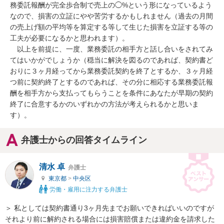
務委託報酬が完全歩合制で売上の◯%という形になっているよう
なので、損害の立証にやや苦労するかもしれません（過去の月間
の売上げ額の平均等を算定する等して生じた損害を立証する等の
工夫が必要になるかと思われます）。

　以上を前提に、一度、業務委託の相手方と話し合いをされてみ
てはいかがでしょうか（穏当に解決を図るのであれば、契約書ど
おりに３ヶ月経ってから業務委託契約を終了とするか、３ヶ月経
つ前に契約終了とするのであれば、その分に相応する業務委託報
酬を相手方から支払ってもらうことを条件にあなたが早期の契約
終了に合意するかのいずれかの方法が考えられるかと思いま
す）。
弁護士からの回答タイムライン
清水 卓
弁護士
東京都
>
中央区
労働・雇用に注力する弁護士
＞ 私としては契約書通り3ヶ月先までお願いできればいいのですが
それより前に解約される場合には損害賠償または違約金を請求した