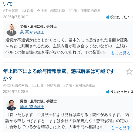
ト側に損害賠償が発生する建付けになっていることはあります。ただ
いて
し、事務所側が一方的に解除したのにタレントへ違約金を課す設計
#不当解雇
#経営者・会社側
#退職勧奨
#労働・雇用契約違反
は、合理性や対価性を欠くとして争いやすいです。逆に、タレント側
2026年7月30日
役にたった
1
の重大な契約違反がある場合は、実損害の範囲で請求される可能性は
あります。
労働・雇用に強い弁護士
泉 亮介
弁護士
適切か不適切かはともかくとして、基本的には提出された書面や証拠
をもとに判断されるため、主張内容が噛み合ってないなどの、主張レ
ベルでの整合性の無さ等がないのであれば、その発言のみで大きく不
利になるということはないように思われます。
年上部下による給与情報暴露、懲戒解雇は可能です
か？
#問題社員の対応
#正社員・契約社員
#労働・雇用契約違反
2026年7月28日
役にたった
3
労働・雇用に強い弁護士
澁谷 望
弁護士
回答いたします。※弁護士により見解は異なる可能性があります。 結
論から申し上げますと、まずは会社の就業規則や「懲戒規程」の定め
に合致しているかを確認した上で、人事部門へ相談されることが最優
先となります。 その上で、いきなりの懲戒解雇は法的ハードルが高い