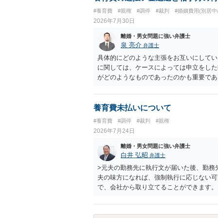
#養育費
#親権
#調停
#裁判
#婚姻費用(別居中
2026年7月30日
離婚・男女問題に強い弁護士
泉 亮介
弁護士
具体的にどのような主張をお互いにしてい
に関しては、ケースによっては申立をした
がどのようなものであったのかも重要であ
ちらについても確認する必要があるでしょ
ことをお勧めいたします。
養育費未払いについて
#養育費
#調停
#裁判
#親権
2026年7月24日
離婚・男女問題に強い弁護士
白井 弘昭
弁護士
>元夫の勤務先に執行文が届いた後、勤務
夫の味方になれば、強制執行に応じない可
で、会社から取り立てることができます。
競売などを検討します。 ＞何もできなか
ても取れなくても、執行裁判所に原本の還
きるのでしょうか？ できます。ただ、取