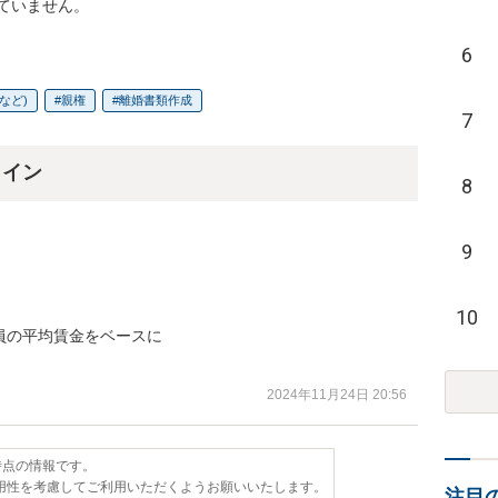
ていません。
6
など)
親権
離婚書類作成
7
ライン
8
9
10
の平均賃金をベースに

2024年11月24日 20:56
日時点の情報です。
用性を考慮してご利用いただくようお願いいたします。
注目