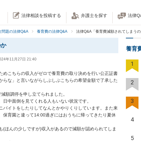
法律相談を投稿する
弁護士を探す
法律Q
女問題の法律Q&A
養育費の法律Q&A
法律Q&A「養育費減額されてしまう
のか
養育
024年11月27日 21:40
1
ためこちらの収入がゼロで養育費の取り決めを行い公正証書
からな」と言いながらしぶしぶこちらの希望金額で了承した
2
減額調停を申し立てられました。

3
、日中面倒を見てくれる人もいない状況です。

ニバイトをしたりしてなんとかやりくりしています。また来
保育園と違って14:00過ぎにはおうちに帰ってきたり夏休
4
も(ほんの少しですが)収入があるので減額が認められてしま
5