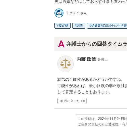
夫は再婚などはしておらず仕事も変わっ
トクメイ さん
養育費
調停
婚姻費用(別居中の生活費
弁護士からの回答タイム
内藤 政信
弁護士
就労の可能性があるかどうかですね。

可能性があれば、最小限度の非正規社員
して算定することもあります。
役に立った
0
この投稿は、2024年11月24
ご自身の責任のもと適法性・有