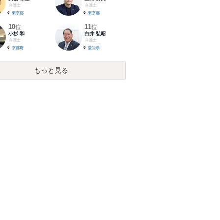
弁護士
弁護士
東京都
東京都
10
11
位
位
小杉 和
白井 弘昭
弁護士
弁護士
京都府
愛知県
もっと見る