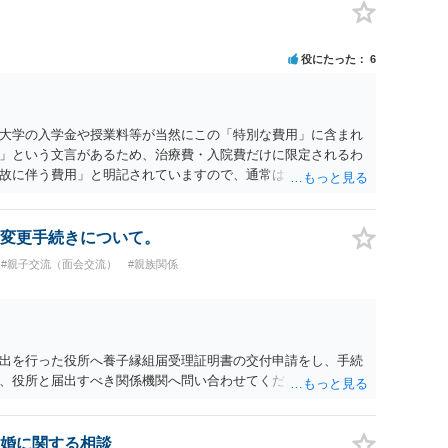
役にたった
6
大学の入学金や授業料等が当然にこの「特別な費用」に含まれ
」という文言があるため、治療費・入院費だけに限定されるわ
故に伴う費用」と明記されていますので、通常は、病気や事故
これに類する特別支出を念頭に置いた条項と読むのが自然で
受験費用などの教育費についてまで、「この条項があるから当
いと思われます。なお、通常、大学進学費用をどこまで負担す
変更手続きについて。
か、子どもの年齢、大学進学についての父母の認識、父母の学
#親子交流（面会交流）
#親族関係
踏まえて個別に検討することになります。公正証書の他の条項
に定められているか、大学進学に関する定めの有無、「教育
ついて確認する必要があると考えられます。
出を行った役所へ養子縁組届受理証明書の交付申請をし、手続
、役所と届出すべき関係機関へ問い合わせてください。
婚に関する相談