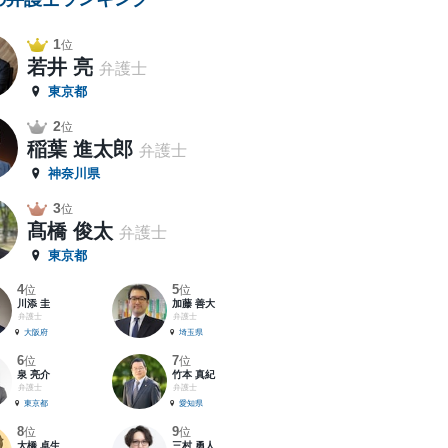
1
位
若井 亮
弁護士
東京都
2
位
稲葉 進太郎
弁護士
神奈川県
3
位
髙橋 俊太
弁護士
東京都
4
5
位
位
川添 圭
加藤 善大
弁護士
弁護士
大阪府
埼玉県
6
7
位
位
泉 亮介
竹本 真紀
弁護士
弁護士
東京都
愛知県
8
9
位
位
大橋 卓生
三村 勇人