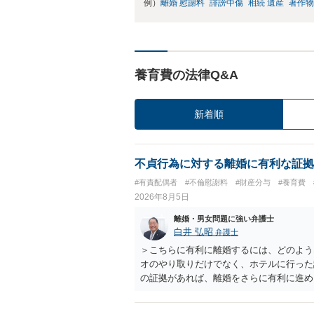
例）
離婚 慰謝料
誹謗中傷
相続 遺産
著作物
養育費の法律Q&A
新着順
不貞行為に対する離婚に有利な証拠
#有責配偶者
#不倫慰謝料
#財産分与
#養育費
2026年8月5日
離婚・男女問題に強い弁護士
白井 弘昭
弁護士
＞こちらに有利に離婚するには、どのよう
オのやり取りだけでなく、ホテルに行った
の証拠があれば、離婚をさらに有利に進め
きると思われます。 ただし、不貞発覚後
がありますので、ご注意ください。 以上