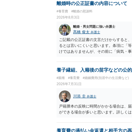
離婚時の公正証書の内容について
#養育費
#離婚の慰謝料
2026年8月3日
離婚・男女問題に強い弁護士
髙橋 俊太
弁護士
ご記載の公正証書の文言だけからすると、
るとは言いにくいと思います。条項に「等
けではありませんが、その前に「病気・事
によって臨時に必要となった医療費その他
す。したがって、大学の入学金、授業料、
然に半額を請求できる」とまでは言いにく
養子縁組、入籍後の苗字などの公的
べきかについては、離婚時の合意内容のほ
#親権
#養育費
#婚姻費用(別居中の生活費など)
歴・収入・資産状況、進学先や費用などを
2026年7月31日
において、養育費の終期についてどのよう
費」「進学費用」に関する定めの有無等に
川添 圭
弁護士
戸籍謄本の反映に時間がかかる場合は、届
ができる場合が多いと思います。詳しくは
養育費の過払い金返還と相手方の再