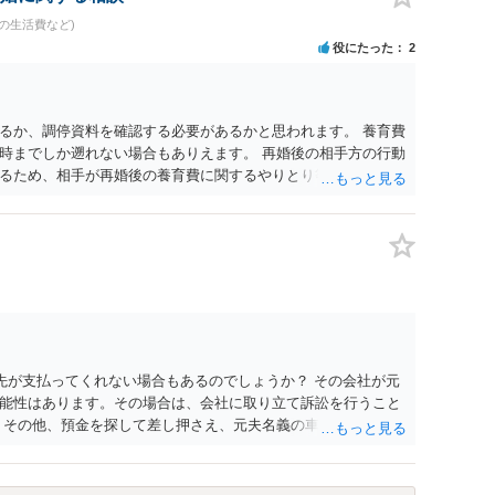
の生活費など)
役にたった
2
るか、調停資料を確認する必要があるかと思われます。 養育費
時までしか遡れない場合もありえます。 再婚後の相手方の行動
るため、相手が再婚後の養育費に関するやりとり等があればそ
う。 公開相談の場での回答よりも個別に弁護士にご相談される
先が支払ってくれない場合もあるのでしょうか？ その会社が元
能性はあります。その場合は、会社に取り立て訴訟を行うこと
 その他、預金を探して差し押さえ、元夫名義の車の差し押さえ
った場合は、公正証書の原本は戻ってくるのでしょうか？ 取れ
付請求を行えば還付されます。 ＞他の弁護士さんに再度依頼で
れなかった場合に取り立て訴訟等を起こしてもらえば、他の弁護