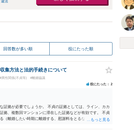
 違法
回答数が多い順
役にたった順
収集方法と法的手続きについて
#異性関係(不貞等)
#離婚協議
役にたった
2
な証拠が必要でしょうか。 不貞の証拠としては、ライン、カカ
証拠、複数回マンションに滞在した証拠などが有効です。 不貞
る（離婚したい時期に離婚する、慰謝料をとるなど）ことがで
、長期間同居を続けると、不貞を許したとの評価につながる場合
、ご参考まで。