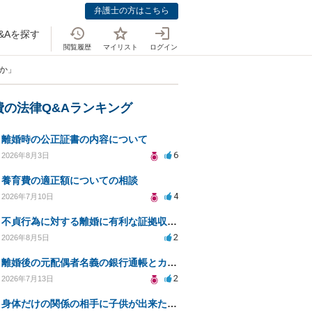
弁護士の方はこちら
&Aを探す
閲覧履歴
マイリスト
ログイン
のか」
費の法律Q&Aランキング
離婚時の公正証書の内容について
6
2026年8月3日
養育費の適正額についての相談
4
2026年7月10日
不貞行為に対する離婚に有利な証拠収集方法と法的手続きについて
2
2026年8月5日
離婚後の元配偶者名義の銀行通帳とカードの処分方法について
2
2026年7月13日
身体だけの関係の相手に子供が出来たと言われ認知、養育費を要求されているが自身の子供か分からない