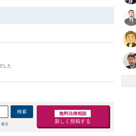
でした
検索
無料法律相談
新しく投稿する
 違法