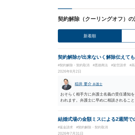
契約解除（クーリングオフ）の
新着順
契約解除が出来ないく解除伝えても
#契約解除・契約取消
#悪徳商法
#架空請求
#
2026年8月2日
稲井 要介
弁護士
おそらく相手方に弁護士名義の受任通知を
われます。弁護士に早めに相談されること
結婚式場の金額ミスによる2週間で
#返金請求
#契約解除・契約取消
2026年7月31日