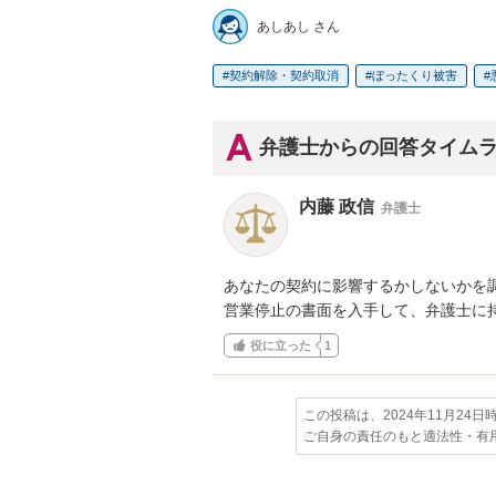
あしあし さん
契約解除・契約取消
ぼったくり被害
弁護士からの回答タイム
内藤 政信
弁護士
あなたの契約に影響するかしないかを調
営業停止の書面を入手して、弁護士に
役に立った
1
この投稿は、2024年11月24
ご自身の責任のもと適法性・有