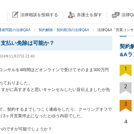
法律相談を投稿する
弁護士を探す
法律Q
費者問題の法律Q&A
契約解除・契約取消の法律Q&A
法律Q&A「営業コン
と支払い免除は可能か？
契約
&A
024年11月27日 21:40
1
コンサルを4時間ほどオンラインで受けてそのまま300万円
れておりました。

2
さすがに高すぎると思いキャンセルしたい旨伝えましたが先
3
て、契約するまでしつこく連絡をしたり、クーリングオフで
り3ヶ月営業停止になったとゆう内容でした。

4
いのですが可能でしょうか？