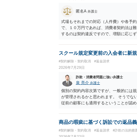
匿名A
弁護士
式場もそれまでの対応（人件費）や各予約
で、１０万円であれば、消費者契約法は難
するのは契約違反ですので、増額に応じず
がないことになります。
スクール規定変更前の入会者に新規
#契約解除・契約取消
#返金請求
2026年7月29日
詐欺・消費者問題に強い弁護士
泉 亮介
弁護士
個別の契約内容次第ですが、一般的には規
が管理されるかと思われます。 そうでな
従前の顧客にも適用するということが認め
商品の瑕疵に基づく訴訟での返品義
#契約解除・契約取消
#返金請求
#詐欺の法的措
2026年7月22日