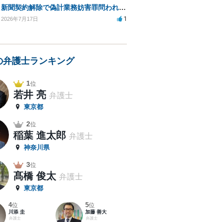
新聞契約解除で偽計業務妨害罪問われる可能性は？
1
2026年7月17日
の弁護士ランキング
1
位
若井 亮
弁護士
東京都
2
位
稲葉 進太郎
弁護士
神奈川県
3
位
髙橋 俊太
弁護士
東京都
4
5
位
位
川添 圭
加藤 善大
弁護士
弁護士