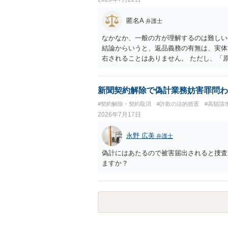
匿名A
弁護士
なかなか、一般の方が理解するのは難しい
結論からいうと、返品義務の有無は、実体
右されることはありません。 ただし、「
も、 全額支払い判決の前提として、契約
て、相談者さんは、商品の返品義務を負う
無が争われ争点化していたが、 結論とし
新聞契約解除で偽計業務妨害罪問わ
れていれば、 相手は返品請求を再度主張
#契約解除・契約取消
#詐欺の法的措置
#高額請
2026年7月17日
永野 広美
弁護士
偽計にはあたるので被害届出されると捜査
ますか？