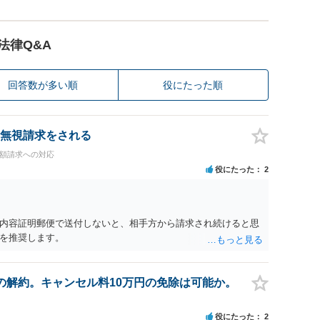
法律Q&A
回答数が多い順
役にたった順
無視請求をされる
高額請求への対応
役にたった
2
内容証明郵便で送付しないと、相手方から請求され続けると思
を推奨します。
の解約。キャンセル料10万円の免除は可能か。
役にたった
2