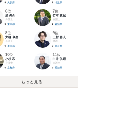
大阪府
埼玉県
6
7
位
位
泉 亮介
竹本 真紀
弁護士
弁護士
東京都
愛知県
8
9
位
位
大橋 卓生
三村 勇人
弁護士
弁護士
東京都
東京都
10
11
位
位
小杉 和
白井 弘昭
弁護士
弁護士
京都府
愛知県
もっと見る