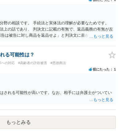
分野の相談です。 手続法と実体法の理解が必要なためです。
法上の話であり、 判決文に記載の有無で、返品義務の有無が左
原告は被告に対し商品を返品せよ」と判決文に書かれていなくて
不適合責任を理由に契約を解除してれば、 原状回復義務とし
ことになります。 ただし、訴訟上何等かの形で、返品義務の有
て、返品義務が存在しないというような判断が判決理由中で下さ
れる可能性は？
できない可能性はあります（信義則による主張制限）。
求への対応
#高齢者の詐欺被害
#悪徳商法
役にたった
1
はされる可能性が高いです。なお、相手には弁護士がついてい
もっとみる