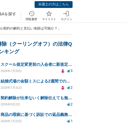
弁護士の方はこちら
&Aを探す
閲覧履歴
マイリスト
ログイン
サル契約の解約と支払い免除は可能か？」
解除（クーリングオフ）の法律Q
ランキング
スクール規定変更前の入会者に新規定は適用されるのか
3
2026年7月29日
結婚式場の金額ミスによる2週間での解約。キャンセル料10万円の免除は可能か。
2
2026年7月31日
契約解除が出来ないく解除伝えても無視請求をされる
2
2026年8月2日
商品の瑕疵に基づく訴訟での返品義務の有無について教えてください
1
2026年7月22日