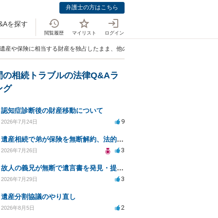
弁護士の方はこちら
&Aを探す
閲覧履歴
マイリスト
ログイン
が遺産や保険に相当する財産を独占したまま、他の相続人に渡そうとしない問題」
間の相続トラブルの法律Q&Aラ
ング
認知症診断後の財産移動について
9
2026年7月24日
遺産相続で弟が保険を無断解約、法的問題は？
3
2026年7月26日
故人の義兄が無断で遺言書を発見・提出、法的対処法は？
3
2026年7月29日
遺産分割協議のやり直し
2
2026年8月5日