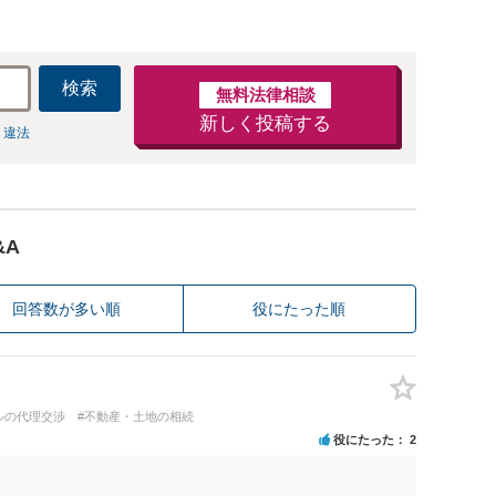
検索
無料法律相談
新しく投稿する
 違法
&A
回答数が多い順
役にたった順
ルの代理交渉
#不動産・土地の相続
役にたった
2