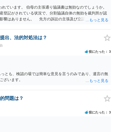
われています。 伯母の主張通り協議書は無効なのでしょうか。
産登記がされている状況で、分割協議自体の無効を裁判所が認
に影響はありません。 先方の訴訟の主張及び立証次第ですが、
書、筆跡鑑定 が提出されればその効力が否定される可能性はあ
わっていること ・御祖母様の意に反する遺産分割協議を行う実
 からすると、実際に遺産分割協議の効力が否定される可能性は
提出、法的対処法は？
に高い）ということが言えると思います。
効
役にたった
3
もっとも、検認の場では簡単な意見を言うのみであり、遺言の無
ございます。
的問題は？
役にたった
3