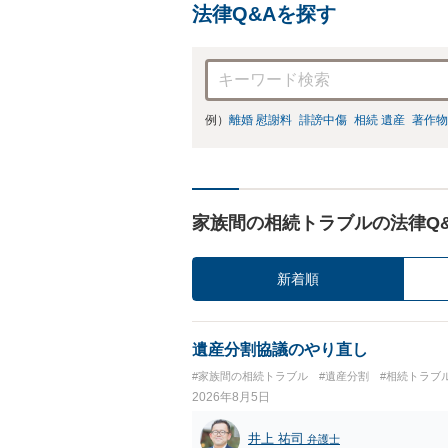
法律Q&Aを探す
例）
離婚 慰謝料
誹謗中傷
相続 遺産
著作物
家族間の相続トラブルの法律Q
新着順
遺産分割協議のやり直し
#家族間の相続トラブル
#遺産分割
#相続トラブ
2026年8月5日
井上 祐司
弁護士