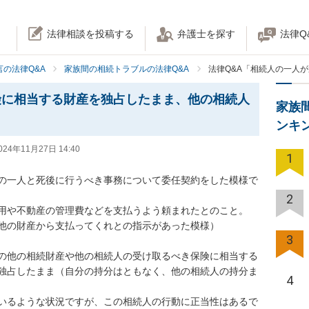
法律相談を投稿する
弁護士を探す
法律Q
の法律Q&A
家族間の相続トラブルの法律Q&A
法律Q&A「相続人の一人
険に相当する財産を独占したまま、他の相続人
家族
ンキ
024年11月27日 14:40
1
の一人と死後に行うべき事務について委任契約をした模様で
2
用や不動産の管理費などを支払うよう頼まれたとのこと。

他の財産から支払ってくれとの指示があった模様）

3
の他の相続財産や他の相続人の受け取るべき保険に相当する
独占したまま（自分の持分はともなく、他の相続人の持分ま
4
いるような状況ですが、この相続人の行動に正当性はあるで