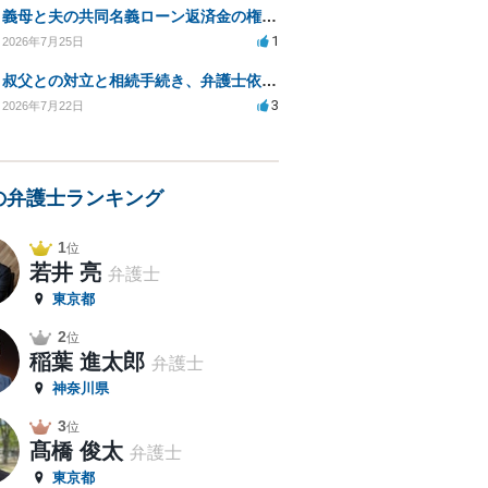
義母と夫の共同名義ローン返済金の権利について知りたい
1
2026年7月25日
叔父との対立と相続手続き、弁護士依頼の方法は？
3
2026年7月22日
の弁護士ランキング
1
位
若井 亮
弁護士
東京都
2
位
稲葉 進太郎
弁護士
神奈川県
3
位
髙橋 俊太
弁護士
東京都