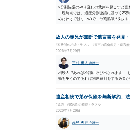
>分割協議のやり直しの裁判を起こすと言
現時点では、遺産分割協議に基づく不動
めたわけではないので、分割協議の効力
・御祖母様の認知能力に関する医師の意見
りますが、 ・伯母様自身が分割協議に加
益が誰にあったかの立証が困難であること
故人の義兄が無断で遺言書を発見・
それほど高くない（立証のハードルは非常
#家族間の相続トラブル
#遺言の真偽鑑定・遺言無
2026年7月29日
三村 勇人
弁護士
相続人であれば検認に呼び出されます。 
効を争うのであれば別途裁判をする必要が
遺産相続で弟が保険を無断解約、法
#協議
#家族間の相続トラブル
2026年7月26日
高島 秀行
弁護士