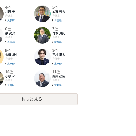
4
5
位
位
川添 圭
加藤 善大
弁護士
弁護士
大阪府
埼玉県
6
7
位
位
泉 亮介
竹本 真紀
弁護士
弁護士
東京都
愛知県
8
9
位
位
大橋 卓生
三村 勇人
弁護士
弁護士
東京都
東京都
10
11
位
位
小杉 和
白井 弘昭
弁護士
弁護士
京都府
愛知県
もっと見る