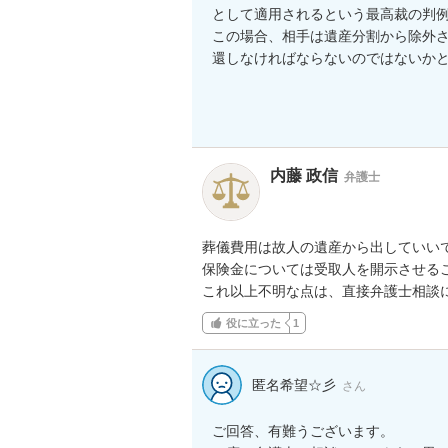
として適用されるという最高裁の判例
この場合、相手は遺産分割から除外
還しなければならないのではないかと
内藤 政信
弁護士
葬儀費用は故人の遺産から出していいで
保険金については受取人を開示させるこ
これ以上不明な点は、直接弁護士相談
役に立った
1
匿名希望☆彡
さん
ご回答、有難うございます。
