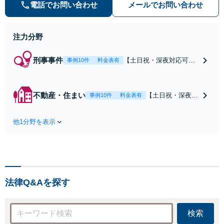
ル・ナイトワークトラブルに注力】
電話でお問い合わせ
メールでお問い合わせ
注力分野
刑事事件
【土日祝・深夜対応可】
事例10件
料金表有
【原則即日介入】迅速な
対応により示談成立・不
起訴を目指します。逮捕
不動産・住まい
【土日祝・深夜相
事例10件
料金表有
勾留されている場合、首
談可】賃貸借にお
都圏近郊は原則即日接見
ける貸主・借主、
可能です。職務質問時に
他1分野を表示
売買における売
お電話いただければ現場
主・買主、その他
臨場も可能です。【初回
仲介・管理等いず
相談無料】
れの立場でも対応
可能【初回相談無
料】
法律Q&Aを探す
検索