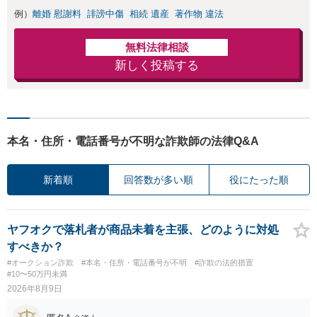
例）
離婚 慰謝料
誹謗中傷
相続 遺産
著作物 違法
無料法律相談
新しく投稿する
本名・住所・電話番号が不明な詐欺師の法律Q&A
新着順
回答数が多い順
役にたった順
ヤフオクで落札者が商品未着を主張、どのように対処
すべきか？
#オークション詐欺
#本名・住所・電話番号が不明
#詐欺の法的措置
#10〜50万円未満
2026年8月9日