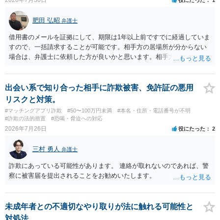
肥田 弘昭
弁護士
借用書のメールを証拠にして、期限は1年以上前ですでに経過していま
すので、一括請求することが可能です。相手方の居場所が分からない
場合は、弁護士に依頼した方が良いかと思います。相手方の居場所が
分かるのであれば、個人でもできるかと思います。ご参考にしてくだ
さい。
出会い系で知り合った相手に詐欺被害、免許証の悪用
リスクと対策。
#マッチングアプリ詐欺
#50〜100万円未満
#本名・住所・電話番号が不明
#詐欺の法的措置
#恐喝・脅迫への対応
2026年7月26日
役にたった
2
三村 勇人
弁護士
詐欺にあっている可能性があります。 連絡が取れないのであれば、警
察に被害届を提出されることをお勧めいたします。
未成年者との不適切なやり取りが法に触れる可能性と
対処法