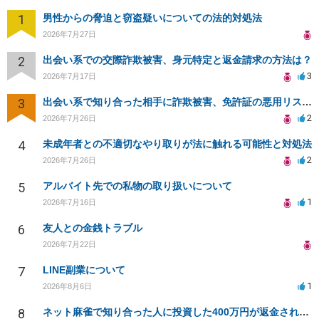
1
男性からの脅迫と窃盗疑いについての法的対処法
2026年7月27日
2
出会い系での交際詐欺被害、身元特定と返金請求の方法は？
3
2026年7月17日
3
出会い系で知り合った相手に詐欺被害、免許証の悪用リスクと対策。
2
2026年7月26日
4
未成年者との不適切なやり取りが法に触れる可能性と対処法
2
2026年7月26日
5
アルバイト先での私物の取り扱いについて
1
2026年7月16日
6
友人との金銭トラブル
2026年7月22日
7
LINE副業について
1
2026年8月6日
8
ネット麻雀で知り合った人に投資した400万円が返金されない