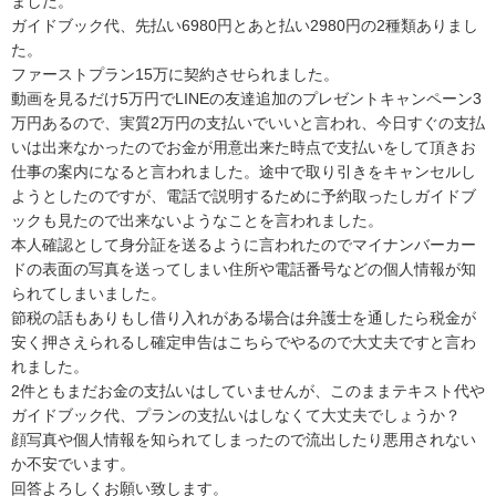
ました。

ガイドブック代、先払い6980円とあと払い2980円の2種類ありまし
た。

ファーストプラン15万に契約させられました。

動画を見るだけ5万円でLINEの友達追加のプレゼントキャンペーン3
万円あるので、実質2万円の支払いでいいと言われ、今日すぐの支払
いは出来なかったのでお金が用意出来た時点で支払いをして頂きお
仕事の案内になると言われました。途中で取り引きをキャンセルし
ようとしたのですが、電話で説明するために予約取ったしガイドブ
ックも見たので出来ないようなことを言われました。

本人確認として身分証を送るように言われたのでマイナンバーカー
ドの表面の写真を送ってしまい住所や電話番号などの個人情報が知
られてしまいました。

節税の話もありもし借り入れがある場合は弁護士を通したら税金が
安く押さえられるし確定申告はこちらでやるので大丈夫ですと言わ
れました。

2件ともまだお金の支払いはしていませんが、このままテキスト代や
ガイドブック代、プランの支払いはしなくて大丈夫でしょうか？

顔写真や個人情報を知られてしまったので流出したり悪用されない
か不安でいます。

回答よろしくお願い致します。