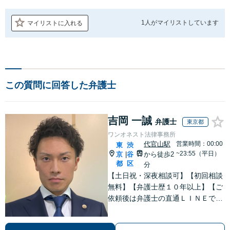
1人が
マイリストしています
マイリストに入れる
この質問に回答した弁護士
吉岡 一誠
弁護士
東京都
ワンオネスト法律事務所
代官山駅
営業時間：00:00
東
渋
~23:55（平日）
京
谷
から徒歩2
|
都
区
分
【土日祝・深夜相談可】【初回相談
無料】【弁護士歴１０年以上】【ご
依頼後は弁護士の直通ＬＩＮＥでい
つでも連絡可能】【刑事事件・不動
産トラブル・企業法務・男女トラブ