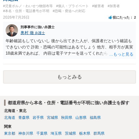
#児童ポルノ・わいせつ物頒布等
#個人・プライベート
#被害者
#加害者
#本名・住所・電話番号が不明
#恐喝・脅迫への対応
2026年7月26日
役にたった
2
刑事事件に強い弁護士
奥村 徹
弁護士
年齢確認もしていないし 後から出てきた人が、保護者だという確認も
できないので 詐欺・恐喝の可能性はあるでしょう 他方、相手方が真実
18歳未満であれば、 内容は電子マナーを送ってくれたら自慰行為など
の動画を要望通りに撮って送るよと言ったやりとりでした。 自分は動
画の尺は10分ほど、服を着たままで胸を触って欲しい、などの要望を
して、要求された金額(1000円程度)の電子マネーを送信してしまいま
もっとみる
した。 そこから、撮影するまで暇なので顔の雰囲気の写真を交換して
欲しい、住んでいる都道府県と区を教えてと言われたので教えたりと
言ったやり取りをしていました。 というやりとりは、青少年条例違反
（わいせつ行為）の疑いがあります。18歳未満と知らなくても処罰可
都道府県から本名・住所・電話番号が不明に強い弁護士を探す
能です。
北海道・東北
北海道
青森県
岩手県
宮城県
秋田県
山形県
福島県
関東
東京都
神奈川県
千葉県
埼玉県
茨城県
栃木県
群馬県