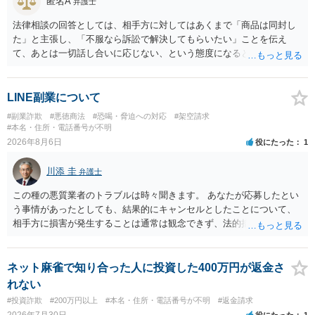
匿名A
弁護士
法律相談の回答としては、相手方に対してはあくまで「商品は同封し
た」と主張し、「不服なら訴訟で解決してもらいたい」ことを伝え
て、あとは一切話し合いに応じない、という態度になると思います。
トラブルが大きくなりそうなら弁護士へ依頼して解決せざるをえない
可能性もありますが、「返金は絶対にしたくありません」ということ
であれば、徹底的に強気で対応することになるでしょう。
LINE副業について
#副業詐欺
#悪徳商法
#恐喝・脅迫への対応
#架空請求
#本名・住所・電話番号が不明
2026年8月6日
役にたった
1
川添 圭
弁護士
この種の悪質業者のトラブルは時々聞きます。 あなたが応募したとい
う事情があったとしても、結果的にキャンセルとしたことについて、
相手方に損害が発生することは通常は観念できず、法的措置を採って
も認められません。この種の言説は半ば脅しのようなものです。 ま
ず、最寄りの消費生活センターへ相談し、連絡を無視してよいかどう
かのアドバイスを受けられることをお勧めします。しつこいようであ
ネット麻雀で知り合った人に投資した400万円が返金さ
れば、弁護士へ依頼して警告してもらうことも必要になるかもしれま
れない
せん。
#投資詐欺
#200万円以上
#本名・住所・電話番号が不明
#返金請求
2026年7月30日
役にたった
1