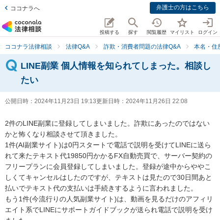
弁護士の方はこちら
ココナラへ
投稿する
探す
閲覧履歴
マイリスト
ログイン
ココナラ法律相談
法律Q&A
詐欺・消費者問題の法律Q&A
本名・住
LINE副業 個人情報を知られてしまった。相談し
たい
公開日時：
2024年11月23日 19:13
更新日時：
2024年11月26日 22:08
2件のLINE副業に登録してしまいました。詐欺にあったのではない
かと怖くなり相談させて頂きました。

1件(AI副業サイト)は0円スタートで電話で説明を受けてLINEに送ら
れて来たテキスト代19850円かかるFX自動売買で、サーバー契約の
フリープランに会員登録してしまいました。登録が途中からややこ
しくてキャンセルはしたのですが、テキストは見たので30日間あと
払いでテキスト代の支払いは手続きするように言われました。

もう1件(今流行りの人気副業サイト)は、動画を見るだけのアフィリ
エイト系でLINEにサポートガイドブックが送られ電話で説明を受け