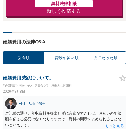
無料法律相談
新しく投稿する
婚姻費用の法律Q&A
新着順
回答数が多い順
役にたった順
婚姻費用減額について。
#婚姻費用(別居中の生活費など)
#離婚の慰謝料
2026年8月8日
外山 大地
弁護士
ご記載の通り、年収資料を提出せずに合意ができれば、お互いの年収
額を伝える必要はなくなりますので、資料の開示を求められることな
いといえます。