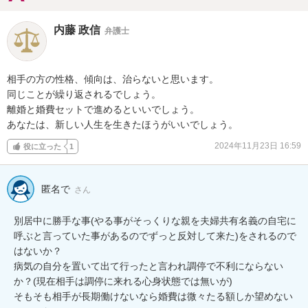
内藤 政信
弁護士
相手の方の性格、傾向は、治らないと思います。

同じことが繰り返されるでしょう。

離婚と婚費セットで進めるといいでしょう。

あなたは、新しい人生を生きたほうがいいでしょう。
2024年11月23日 16:59
役に立った
1
匿名で
さん
別居中に勝手な事(やる事がそっくりな親を夫婦共有名義の自宅に
呼ぶと言っていた事があるのでずっと反対して来た)をされるので
はないか？

病気の自分を置いて出て行ったと言われ調停で不利にならない
か？(現在相手は調停に来れる心身状態では無いが)

そもそも相手が長期働けないなら婚費は微々たる額しか望めない