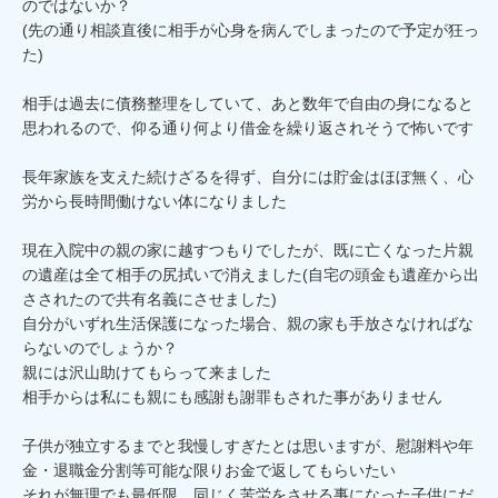
のではないか？

(先の通り相談直後に相手が心身を病んでしまったので予定が狂っ
た)

相手は過去に債務整理をしていて、あと数年で自由の身になると
思われるので、仰る通り何より借金を繰り返されそうで怖いです

長年家族を支えた続けざるを得ず、自分には貯金はほぼ無く、心
労から長時間働けない体になりました

現在入院中の親の家に越すつもりでしたが、既に亡くなった片親
の遺産は全て相手の尻拭いで消えました(自宅の頭金も遺産から出
さされたので共有名義にさせました)

自分がいずれ生活保護になった場合、親の家も手放さなければな
らないのでしょうか？

親には沢山助けてもらって来ました

相手からは私にも親にも感謝も謝罪もされた事がありません

子供が独立するまでと我慢しすぎたとは思いますが、慰謝料や年
金・退職金分割等可能な限りお金で返してもらいたい

それが無理でも最低限、同じく苦労をさせる事になった子供にだ