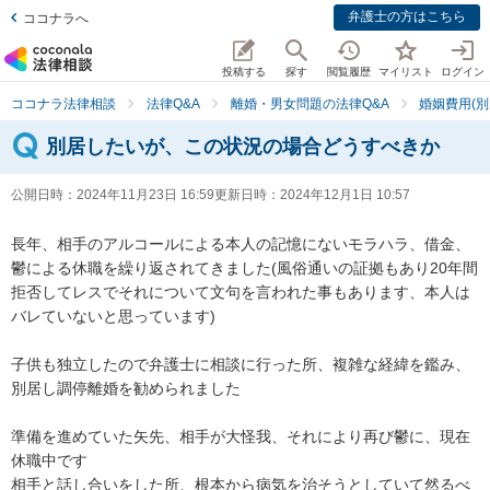
弁護士の方はこちら
ココナラへ
投稿する
探す
閲覧履歴
マイリスト
ログイン
ココナラ法律相談
法律Q&A
離婚・男女問題の法律Q&A
婚姻費用(別
別居したいが、この状況の場合どうすべきか
公開日時：
2024年11月23日 16:59
更新日時：
2024年12月1日 10:57
長年、相手のアルコールによる本人の記憶にないモラハラ、借金、
鬱による休職を繰り返されてきました(風俗通いの証拠もあり20年間
拒否してレスでそれについて文句を言われた事もあります、本人は
バレていないと思っています)

子供も独立したので弁護士に相談に行った所、複雑な経緯を鑑み、
別居し調停離婚を勧められました

準備を進めていた矢先、相手が大怪我、それにより再び鬱に、現在
休職中です

相手と話し合いをした所、根本から病気を治そうとしていて然るべ