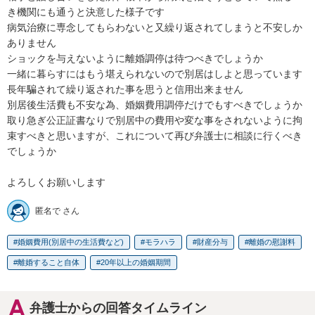
き機関にも通うと決意した様子です

病気治療に専念してもらわないと又繰り返されてしまうと不安しか
ありません

ショックを与えないように離婚調停は待つべきでしょうか

一緒に暮らすにはもう堪えられないので別居はしよと思っています

長年騙されて繰り返された事を思うと信用出来ません

別居後生活費も不安な為、婚姻費用調停だけでもすべきでしょうか

取り急ぎ公正証書なりで別居中の費用や変な事をされないように拘
束すべきと思いますが、これについて再び弁護士に相談に行くべき
でしょうか

よろしくお願いします
匿名で さん
婚姻費用(別居中の生活費など)
モラハラ
財産分与
離婚の慰謝料
離婚すること自体
20年以上の婚姻期間
弁護士からの回答タイムライン