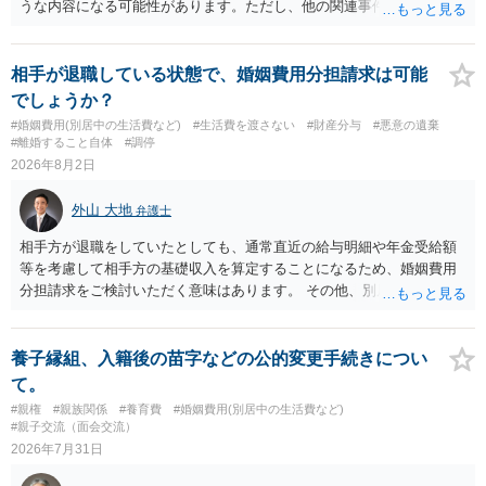
うな内容になる可能性があります。ただし、他の関連事件でも相手方
から金銭を取得できる場合には個別に考える場合もあります。個別事
情によって対応が違いますので、法テラスへお尋ねいただいた方が確
実です。
相手が退職している状態で、婚姻費用分担請求は可能
でしょうか？
#婚姻費用(別居中の生活費など)
#生活費を渡さない
#財産分与
#悪意の遺棄
#離婚すること自体
#調停
2026年8月2日
外山 大地
弁護士
相手方が退職をしていたとしても、通常直近の給与明細や年金受給額
等を考慮して相手方の基礎収入を算定することになるため、婚姻費用
分担請求をご検討いただく意味はあります。 その他、別居の経緯、質
問者様の年収、監護されているお子様がいるかといった事情をふまえ
て、ご検討いただくのが良いかと思います。
養子縁組、入籍後の苗字などの公的変更手続きについ
て。
#親権
#親族関係
#養育費
#婚姻費用(別居中の生活費など)
#親子交流（面会交流）
2026年7月31日