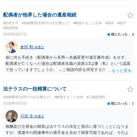
配偶者が他界した場合の遺産相続
#財産分与
#婚姻費用(別居中の生活費など)
#離婚すること自体
#調停
#裁判
#親族関係
2026年8月7日
役にたった
2
倉田 勲
弁護士
仮に何も手続き（配偶者から長男へ名義変更や遺言書作成）をせず、
配偶者が亡くなった場合は配偶者名義の資産1/2は妻（私）という認識
で合っていますでしょうか。 →ご相談内容を拝見する限りでは、その
認識で合ってはいます。 なお、逆に１/２しか権利がないため、自宅を
完全に所有する場合は、他の相続人に対して自宅の評価額の１/２の代
償金の支払いが必要になります。
法テラスの一括精算について
#婚姻費用(別居中の生活費など)
#離婚すること自体
#不倫慰謝料
2026年8月3日
役にたった
1
川添 圭
弁護士
報酬及び立替金の精算は法テラスの決定と指示に基づくことになりま
すが、償還中の関連事件の着手金を含めて精算可能であれば、そのよ