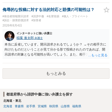
侮辱的な投稿に対する法的対応と賠償の可能性は？
#発信者情報開示請求
#誹謗中傷
#名誉毀損
#個人・プライベート
#訴訟・損害賠償請求
#加害者
2026年8月4日
インターネットに強い弁護士
稲葉 進太郎
弁護士
本当に反省しています。開示請求されるでしょうか？ →その相手方に
向けたものだということが見て分かる形で投稿されたのであれば、開
示請求の対象となる可能性が高いでしょう。また、相手方の投稿した
文章からすると、実際に発信者情報開示請求がなされる可能性がある
と存じます。発信者情報開示請求が進むと、投稿に使った回線の契約
者のところに、意見照会がなされます。アカウント情報開示の場合
もっとみる
は、アカウントの登録メールに意見照会がなされます。 また、された
場合賠償金はいくらでしょうか。 →ケースバイケースであり、数万円
から１００万単位まで様々でしょう。裁判外であれば交渉して相手方
の請求額から減額することを試みることとなるでしょう。
都道府県から誹謗中傷に強い弁護士を探す
北海道・東北
北海道
青森県
岩手県
宮城県
秋田県
山形県
福島県