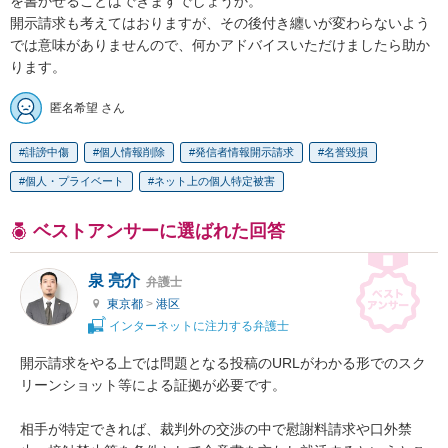
を書かせることはできますでしょうか。

開示請求も考えてはおりますが、その後付き纏いが変わらないよう
では意味がありませんので、何かアドバイスいただけましたら助か
ります。
匿名希望 さん
誹謗中傷
個人情報削除
発信者情報開示請求
名誉毀損
個人・プライベート
ネット上の個人特定被害
ベストアンサーに選ばれた回答
泉 亮介
弁護士
東京都
>
港区
インターネットに注力する弁護士
開示請求をやる上では問題となる投稿のURLがわかる形でのスク
リーンショット等による証拠が必要です。

相手が特定できれば、裁判外の交渉の中で慰謝料請求や口外禁