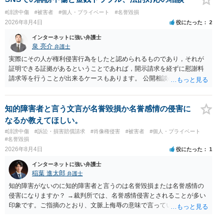
合、相手に全ての弁護士費用を負担させることは可能でしょうか？ →
#誹謗中傷
#被害者
#個人・プライベート
#名誉毀損
訴訟外の交渉で相手方が認めれば負担させることができるでしょう。
2026年8月4日
役にたった
2
訴訟で判決となった場合は、実際の弁護士費用が認められる場合と認
められない場合があり何ともいえないところでしょう。
インターネットに強い弁護士
泉 亮介
弁護士
実際にその人が権利侵害行為をしたと認められるものであり，それが
証明できる証拠があるということであれば，開示請求を経ずに慰謝料
請求等を行うことが出来るケースもあります。 公開相談の場では回答
は難しいかと思われますので，お手持ちの証拠資料を持参の上弁護士
に個別に相談されると良いでしょう。
知的障害者と言う文言が名誉毀損か名誉感情の侵害に
なるか教えてほしい。
#誹謗中傷
#訴訟・損害賠償請求
#肖像権侵害
#被害者
#個人・プライベート
#名誉毀損
2026年8月4日
役にたった
1
インターネットに強い弁護士
稲葉 進太郎
弁護士
知的障害がないのに知的障害者と言うのは名誉毀損または名誉感情の
侵害になりますか？ →裁判所では、名誉感情侵害とされることが多い
印象です。ご指摘のとおり、文脈上侮辱の意味で言っている点も加味
されていると思います。