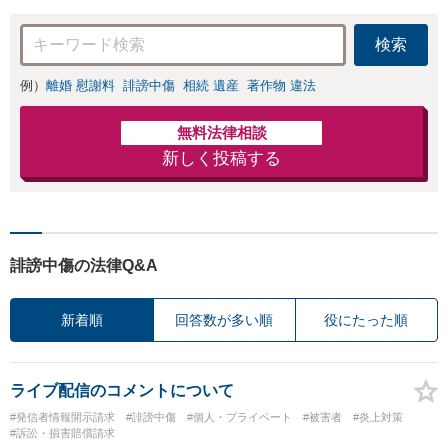
力」加害者側の対
【完全個室対応】
応可：開示請求の
検索
意見照会が来たと
きの対処法、被害
例）
離婚 慰謝料
誹謗中傷
相続 遺産
著作物 違法
者との示談交渉
無料法律相談
新しく投稿する
誹謗中傷の法律Q&A
新着順
回答数が多い順
役にたった順
ライブ配信のコメントについて
#発信者情報開示請求
#誹謗中傷
#個人・プライベート
#被害者
#炎上対策
#訴訟・損害賠償請求