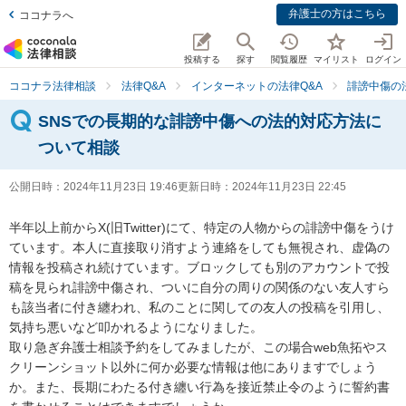
弁護士の方はこちら
ココナラへ
投稿する
探す
閲覧履歴
マイリスト
ログイン
ココナラ法律相談
法律Q&A
インターネットの法律Q&A
誹謗中傷の
SNSでの長期的な誹謗中傷への法的対応方法に
ついて相談
公開日時：
2024年11月23日 19:46
更新日時：
2024年11月23日 22:45
半年以上前からX(旧Twitter)にて、特定の人物からの誹謗中傷をうけ
ています。本人に直接取り消すよう連絡をしても無視され、虚偽の
情報を投稿され続けています。ブロックしても別のアカウントで投
稿を見られ誹謗中傷され、ついに自分の周りの関係のない友人すら
も該当者に付き纏われ、私のことに関しての友人の投稿を引用し、
気持ち悪いなど叩かれるようになりました。

取り急ぎ弁護士相談予約をしてみましたが、この場合web魚拓やス
クリーンショット以外に何か必要な情報は他にありますでしょう
か。また、長期にわたる付き纏い行為を接近禁止令のように誓約書