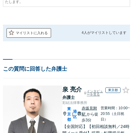
たします。
4人が
マイリストしています
マイリストに入れる
この質問に回答した弁護士
泉 亮介
東京都
インタビュ
ーを見る
弁護士
彩結法律事務所
赤坂見附
営業時間：10:00~
東
港
20:55（土日祝
京
駅
から徒
|
区
都
日）
歩3分
【全国対応】【初回相談無料／24時
間メール受付】採用・転職掲示板、