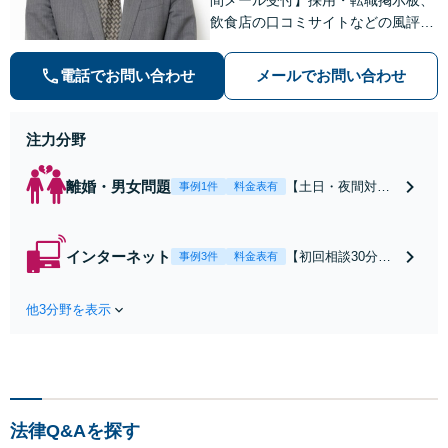
飲食店の口コミサイトなどの風評被
害対策など実績あり！【刑事】犯罪
の種類を問わず相談可。可能な限り
電話でお問い合わせ
メールでお問い合わせ
早期対応で駆けつけサポート【労
働】不当解雇・残業代請求はおまか
せください
注力分野
離婚・男女問題
【土日・夜間対応
事例1件
料金表有
可】【初回相談30
分無料】「相手方
から書面を提示さ
インターネット
【初回相談30分無
事例3件
料金表有
れたら、サインす
料】状況に応じて
る前にご相談を」
手段を使い分け、
経験豊富な弁護士
他3分野を表示
適切な方法で投稿
が全力で交渉にあ
の削除・発信者情
たります！相手方
報開示請求をおこ
と直接話す精神的
ないます「企業や
負担を軽減「弁護
お店の風評被害対
士の交渉で慰謝料
策／売り上げ低下
金額アップ／減額
法律Q&Aを探す
防止のために尽
交渉も対応可」