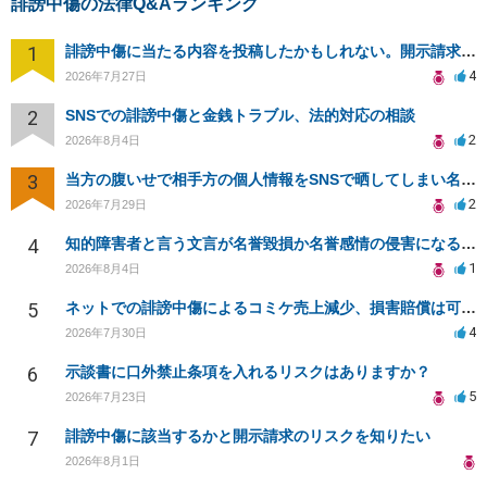
誹謗中傷の法律Q&Aランキング
1
誹謗中傷に当たる内容を投稿したかもしれない。開示請求や民事刑事裁判に発展しうるのか教えて欲しい。
4
2026年7月27日
2
SNSでの誹謗中傷と金銭トラブル、法的対応の相談
2
2026年8月4日
3
当方の腹いせで相手方の個人情報をSNSで晒してしまい名誉毀損させてしまったかもしれない
2
2026年7月29日
4
知的障害者と言う文言が名誉毀損か名誉感情の侵害になるか教えてほしい。
1
2026年8月4日
5
ネットでの誹謗中傷によるコミケ売上減少、損害賠償は可能か？
4
2026年7月30日
6
示談書に口外禁止条項を入れるリスクはありますか？
5
2026年7月23日
7
誹謗中傷に該当するかと開示請求のリスクを知りたい
2026年8月1日