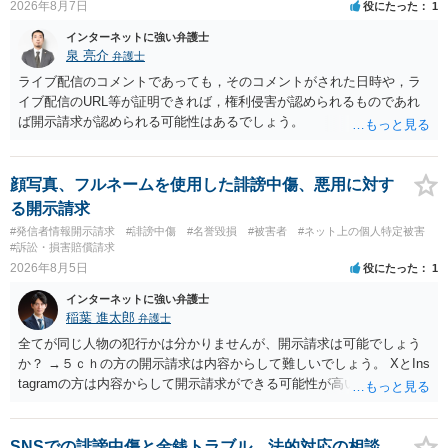
2026年8月7日
役にたった
1
インターネットに強い弁護士
泉 亮介
弁護士
ライブ配信のコメントであっても，そのコメントがされた日時や，ラ
イブ配信のURL等が証明できれば，権利侵害が認められるものであれ
ば開示請求が認められる可能性はあるでしょう。
顔写真、フルネームを使用した誹謗中傷、悪用に対す
る開示請求
#発信者情報開示請求
#誹謗中傷
#名誉毀損
#被害者
#ネット上の個人特定被害
#訴訟・損害賠償請求
2026年8月5日
役にたった
1
インターネットに強い弁護士
稲葉 進太郎
弁護士
全てが同じ人物の犯行かは分かりませんが、開示請求は可能でしょう
か？ →５ｃｈの方の開示請求は内容からして難しいでしょう。 XとIns
tagramの方は内容からして開示請求ができる可能性が高いでしょう。
ただ、アカウントが削除されていると開示請求は失敗する可能性が高
いでしょう。７月中にアカウントが削除されている場合、今から進め
ても失敗する可能性が高いように思われます。 相手を特定できた場
SNSでの誹謗中傷と金銭トラブル、法的対応の相談