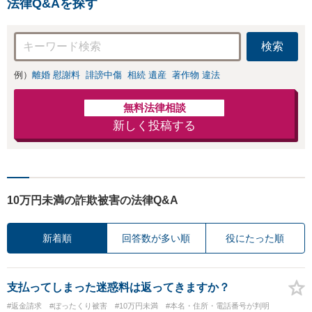
法律Q&Aを探す
安があるのか、何
を解決したいのか
を正確に読み取り
検索
ます。【東京都在
住以外の方も対
例）
離婚 慰謝料
誹謗中傷
相続 遺産
著作物 違法
応】
無料法律相談
新しく投稿する
10万円未満の詐欺被害の法律Q&A
新着順
回答数が多い順
役にたった順
支払ってしまった迷惑料は返ってきますか？
#返金請求
#ぼったくり被害
#10万円未満
#本名・住所・電話番号が判明