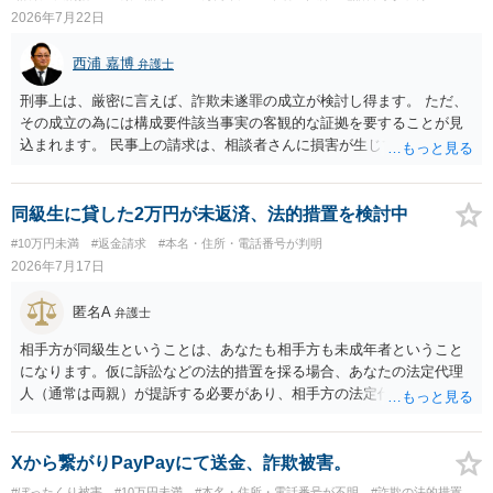
ンバー総合フリーダイヤルへ連絡し、カードの一時停止と再発行手続
2026年7月22日
きを行う ・万が一に備え、会社には「個人情報を悪用されたトラブル
に巻き込まれた」と事前伝えておく すでに警察へ相談済みとのことで
西浦 嘉博
弁護士
すので、今後別のアカウントから連絡が来ても一切応じず、警察へ追
加の報告を行ってください。
刑事上は、厳密に言えば、詐欺未遂罪の成立が検討し得ます。 ただ、
その成立の為には構成要件該当事実の客観的な証拠を要することが見
込まれます。 民事上の請求は、相談者さんに損害が生じていない以
上、困難な様に思われます。 より詳細な事項についてお聞きになりた
い場合、最寄りの法律事務所での相談を検討ください。 上記、ご参考
ください。
同級生に貸した2万円が未返済、法的措置を検討中
#10万円未満
#返金請求
#本名・住所・電話番号が判明
2026年7月17日
匿名A
弁護士
相手方が同級生ということは、あなたも相手方も未成年者ということ
になります。仮に訴訟などの法的措置を採る場合、あなたの法定代理
人（通常は両親）が提訴する必要があり、相手方の法定代理人（通常
は両親）へ訴状を送る必要があります。訴訟よりも学校や親を交えて
話し合いで解決した方がよい問題だと思います。
Xから繋がりPayPayにて送金、詐欺被害。
#ぼったくり被害
#10万円未満
#本名・住所・電話番号が不明
#詐欺の法的措置