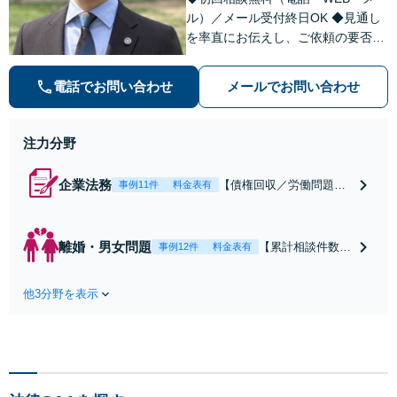
ル）／メール受付終日OK ◆見通し
を率直にお伝えし、ご依頼の要否も
含めてご案内いたします。受任から
解決まで弁護士本人が一貫してスピ
電話でお問い合わせ
メールでお問い合わせ
ーディーに対応いたします。 ◆累計
相談2000件以上・解決実績500件以
上
注力分野
企業法務
【債権回収／労働問題／
事例11件
料金表有
契約関係・契約書チェッ
ク／裁判対応】取引先と
のトラブル・会社内のト
離婚・男女問題
【累計相談件数20
事例12件
料金表有
ラブルなど、事後の解決
00件、解決事例50
だけでなく予防法務まで
0件以上】【初回
ワンストップで対応！顧
他3分野を表示
相談（電話・WE
問弁護士をお探しの方も
B）無料】「オー
ご相談ください！【顧問
ダーメイドの解決
経験豊富】【個別案件も
策を提示」依頼者
対応OK】
様の話を丁寧にう
かがい、どんな不