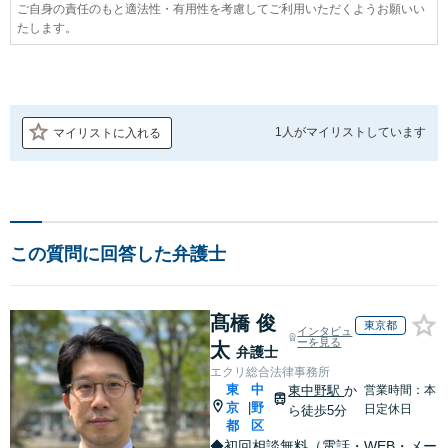
ご自身の責任のもと適法性・有用性を考慮してご利用いただくようお願いい
たします。
1人が
マイリストしています
マイリストに入れる
この質問に回答した弁護士
髙橋 俊
東京都
インタビュ
ーを見る
太
弁護士
エクリ総合法律事務所
東
中
東中野駅
か
営業時間：本
京
野
|
日定休日
ら徒歩5分
都
区
◆初回相談無料（電話・WEB・メー