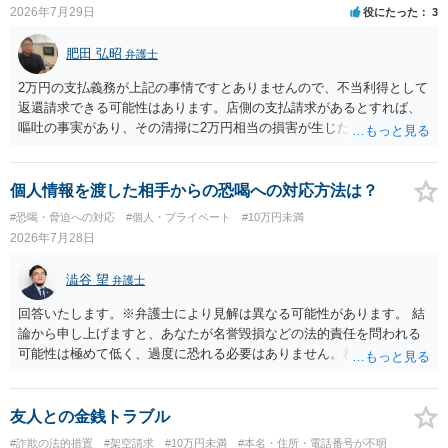
2026年7月29日
役にたった
3
肥田 弘昭
弁護士
2万円の支払義務が上記の事情ですとありませんので、不当利得として
返還請求できる可能性はあります。店側の支払請求があるとすれば、
嘔吐の事実があり、その清掃に2万円相当の損害が生じた場合です。ご
参考にしてください。
個人情報を渡した相手からの恐喝への対応方法は？
#恐喝・脅迫への対応
#個人・プライベート
#10万円未満
2026年7月28日
澁谷 望
弁護士
回答いたします。※弁護士により見解は異なる可能性があります。 結
論から申し上げますと、あなたが名誉毀損などの法的責任を問われる
可能性は極めて低く、過度に恐れる必要はありません。相手の行為こ
そが恐喝や脅迫にあたる悪質な手口です。相手がブロックしてきたの
は警察の介入を恐れて逃げた可能性が高いと考えられます。 今後の具
体的な対応は以下の通りです。 ・相手の要求は無視する（1対1のやり
友人との金銭トラブル
取りで「詐欺か」と聞いただけで名誉毀損は成立しません） ・マイナ
#詐欺の法的措置
#架空請求
#10万円未満
#本名・住所・電話番号が不明