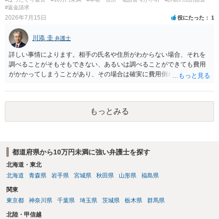
#返金請求
2026年7月15日
役にたった
1
川添 圭
弁護士
詳しい事情によります。相手の氏名や住所がわからない場合、それを
調べることがそもそもできない、あるいは調べることができても費用
がかかってしまうことがあり、その場合は確実に費用倒れになりそう
です（調査費用は相手に請求できないのが原則だからです）。
もっとみる
都道府県から10万円未満に強い弁護士を探す
北海道・東北
北海道
青森県
岩手県
宮城県
秋田県
山形県
福島県
関東
東京都
神奈川県
千葉県
埼玉県
茨城県
栃木県
群馬県
北陸・甲信越