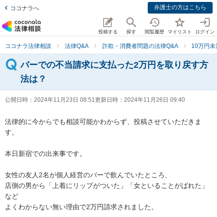
弁護士の方はこちら
ココナラへ
投稿する
探す
閲覧履歴
マイリスト
ログイン
ココナラ法律相談
法律Q&A
詐欺・消費者問題の法律Q&A
10万円未
バーでの不当請求に支払った2万円を取り戻す方
法は？
公開日時：
2024年11月23日 08:51
更新日時：
2024年11月26日 09:40
法律的に今からでも相談可能かわからず、投稿させていただきま
す。

本日新宿での出来事です。

女性の友人2名が個人経営のバーで飲んでいたところ、

店側の男から「上着にリップがついた」「女といることがばれた」
など

よくわからない無い理由で2万円請求されました。
