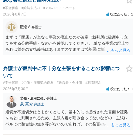
#不当解雇
#給与未払い
#アルバイト・パート
2026年8月7日
役にたった
1
匿名A
弁護士
まずは「閉店」が単なる事業の廃止なのか破産（裁判所に破産申し立
てをする公的手続）なのかを確認してください。 単なる事業の廃止で
あれば賃金の支払義務はありますのでまずは労基署に相談してくださ
い。破産申立てであれば破産手続きの中で破産管財人から（全額は難
しいかもしれませんが）賃金などの労働債権は他の債務より優先して
支払われます。ただし支払までにかなり時間がかかるでしょう。 さら
弁護士が裁判中に不十分な主張をすることの影響につ
に、「独立行政法人労働者健康安全機構 」という公的機関が未払賃金
いて
の立替事業を行っています。詳しくは、同機構の＜未払賃金立替払相
#不当解雇
#労働・雇用契約違反
#経営者・会社側
#退職勧奨
談コーナー＞ TEL 044-431-8663 相談時間：土日祝日を除く9:15～1
2026年7月30日
役にたった
1
7:00 に相談してみてください。同じように未払となった他の従業員の
方がいれば一緒に相談してみるといいでしょう。
労働・雇用に強い弁護士
泉 亮介
弁護士
適切か不適切かはともかくとして、基本的には提出された書面や証拠
をもとに判断されるため、主張内容が噛み合ってないなどの、主張レ
ベルでの整合性の無さ等がないのであれば、その発言のみで大きく不
利になるということはないように思われます。