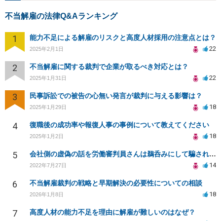
不当解雇の法律Q&Aランキング
1
能力不足による解雇のリスクと高度人材採用の注意点とは？
22
2025年2月1日
2
不当解雇に関する裁判で企業が取るべき対応とは？
22
2025年1月31日
3
民事訴訟での被告の心無い発言が裁判に与える影響は？
18
2025年1月29日
4
復職後の成功率や報復人事の事例について教えてください
18
2025年1月2日
5
会社側の虚偽の話を労働審判員さんは鵜呑みにして騙されてしまいました。
14
2022年7月27日
6
不当解雇裁判の戦略と早期解決の必要性についての相談
18
2026年1月8日
7
高度人材の能力不足を理由に解雇が難しいのはなぜ？