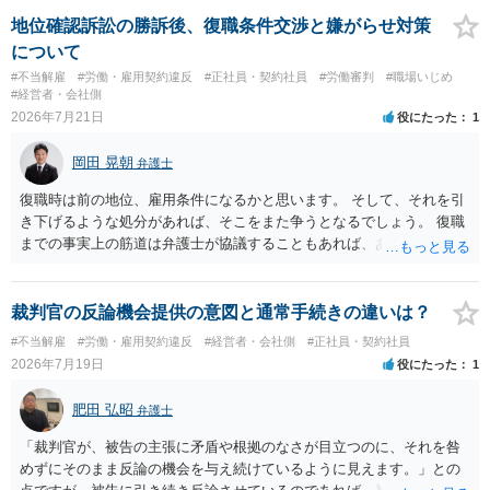
地位確認訴訟の勝訴後、復職条件交渉と嫌がらせ対策
について
#不当解雇
#労働・雇用契約違反
#正社員・契約社員
#労働審判
#職場いじめ
#経営者・会社側
2026年7月21日
役にたった
1
岡田 晃朝
弁護士
復職時は前の地位、雇用条件になるかと思います。 そして、それを引
き下げるような処分があれば、そこをまた争うとなるでしょう。 復職
までの事実上の筋道は弁護士が協議することもあれば、あなたがご自
身で協議することもあります。 たいていは、訴訟判決までの依頼でし
ょうから、別途費用が発生することもありますが、出勤日時の設定く
らいならサービスでしてくれるかもしれません。
裁判官の反論機会提供の意図と通常手続きの違いは？
#不当解雇
#労働・雇用契約違反
#経営者・会社側
#正社員・契約社員
2026年7月19日
役にたった
1
肥田 弘昭
弁護士
「裁判官が、被告の主張に矛盾や根拠のなさが目立つのに、それを咎
めずにそのまま反論の機会を与え続けているように見えます。」との