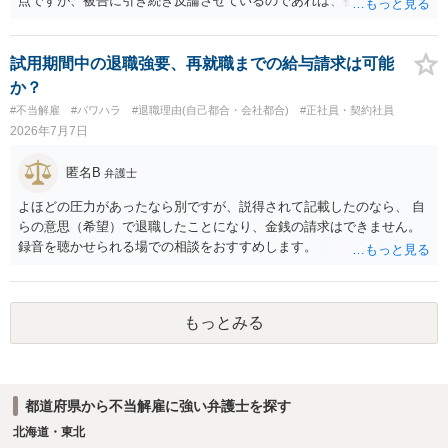
点ですが、被告に引き続き反論させているのであれば、被告の主張が
不十分な点が裁判官からしてもあるからかと思います。手続保障を尽
くしている場合があります。被告がこれ以上ありませんと言えば終わ
るかと思います。ご参考にしてください。
試用期間中の退職強要、再就職までの給与請求は可能
か？
#不当解雇
#パワハラ
#退職理由(自己都合・会社都合)
#正社員・契約社員
2026年7月7日
匿名B
弁護士
よほどの圧力があったなら別ですが、説得されて記載したのなら、 自
らの意思（希望）で退職したことになり、金銭の請求はできません。
録音を聴かせられる場での相談をおすすめします。
もっとみる
都道府県から不当解雇に強い弁護士を探す
北海道・東北