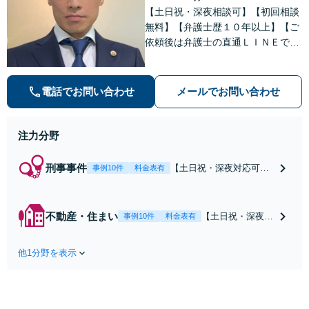
【土日祝・深夜相談可】【初回相談
無料】【弁護士歴１０年以上】【ご
依頼後は弁護士の直通ＬＩＮＥでい
つでも連絡可能】【刑事事件・不動
産トラブル・企業法務・男女トラブ
ル・ナイトワークトラブルに注力】
電話でお問い合わせ
メールでお問い合わせ
注力分野
刑事事件
【土日祝・深夜対応可】
事例10件
料金表有
【原則即日介入】迅速な
対応により示談成立・不
起訴を目指します。逮捕
不動産・住まい
【土日祝・深夜相
事例10件
料金表有
勾留されている場合、首
談可】賃貸借にお
都圏近郊は原則即日接見
ける貸主・借主、
可能です。職務質問時に
他1分野を表示
売買における売
お電話いただければ現場
主・買主、その他
臨場も可能です。【初回
仲介・管理等いず
相談無料】
れの立場でも対応