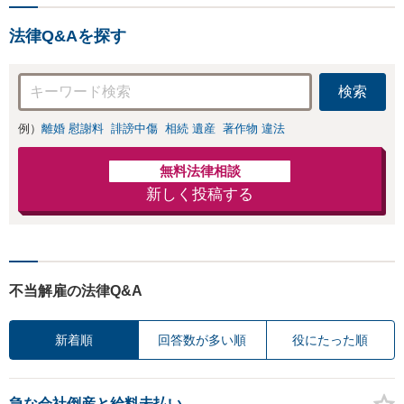
可能【初回相談無
料】
法律Q&Aを探す
検索
例）
離婚 慰謝料
誹謗中傷
相続 遺産
著作物 違法
無料法律相談
新しく投稿する
不当解雇の法律Q&A
新着順
回答数が多い順
役にたった順
急な会社倒産と給料未払い