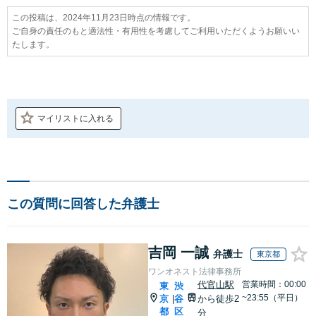
この投稿は、2024年11月23日時点の情報です。
ご自身の責任のもと適法性・有用性を考慮してご利用いただくようお願いい
たします。
マイリストに入れる
この質問に回答した弁護士
吉岡 一誠
弁護士
東京都
ワンオネスト法律事務所
代官山駅
営業時間：00:00
東
渋
~23:55（平日）
京
谷
から徒歩2
|
都
区
分