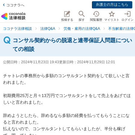
弁護士の方はこちら
ココナラへ
投稿する
探す
閲覧履歴
マイリスト
ログイン
ココナラ法律相談
法律Q&A
労働・雇用の法律Q&A
不当解雇の法律Q
コンサル契約からの脱退と連帯保証人問題につい
ての相談
公開日時：
2024年11月23日 19:43
更新日時：
2024年11月29日 12:01
チャトレの事務所から多額のコンサルタント契約をして欲しいと言
われました。

初期費用25万と月々13万円でコンサルタントをして売上をあげてほ
しいと言われました。

辞めようとしたら、辞めるなら多額の経費を払ってもらうことにな
ると言われました。

払えないので、コンサルタントしてもらいましたが、半分も稼げ