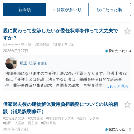
新着順
回答数が多い順
役にたった順
親に変わって交渉したいが委任状等を作って大丈夫で
すか？
#オーナー・売主側
#契約解除
#建築トラブル
2026年7月27日
役にたった
3
肥田 弘昭
弁護士
法律事務になりますので弁護士法72条が問題となります。弁護士法72
条は「弁護士又は弁護士法人でない者は、報酬を得る目的で訴訟事
件、非訟事件及び審査請求、再調査の請求、再審査請求等行政庁に対
する不服申立事件その他一般の法律事件に関して鑑定、代理、仲裁若
しくは和解その他の法律事務を取り扱い、又はこれらの周旋をするこ
とを業とすることができない。ただし、この法律又は他の法律に別段
借家退去後の建物解体費用負担義務についての法的相
の定めがある場合は、この限りでない。」とのことから、報酬を得る
談（補足説明修正）
目的がないのであれば適法です。なぜなら、弁護士法72条に違反しな
#立ち退き交渉
#欠陥住宅
#賃貸契約トラブル
#建築トラブル
いのであれば、委任については無償で委任者が受任者に委任できるか
#住民・入居者・買主側
#原状回復
らです。ご参考にしてください。
2026年7月25日
役にたった
1