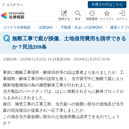
弁護士の方はこちら
ココナラへ
投稿する
探す
閲覧履歴
マイリスト
ログイン
ココナラ法律相談
法律Q&A
不動産・住まいの法律Q&A
建築トラブ
無断工事で庭が損傷、土地借用費用を請求できる
か？民法209条
公開日時：
2024年11月22日 14:18
更新日時：
2024年11月25日 16:40
事前に概略工事場所・解体目的等の話は業者よりありましたが、工
事期間・解体工事日時の説明も無く、当方留守中に無断で庭に入り
隣家地盤補強の為の擁壁解体工事が行われました。

当方敷設のバークチップは、はじに移動されさらに解体ブロックが
らまみれにされました。

後日、擁壁工事の工事工程、当方庭への仮囲い部分の借地及び当方
庭の現況復旧が提案され一応了承しましたが、

この場合当方庭仮囲い部分の土地借用費は請求できるのでしょう
か？