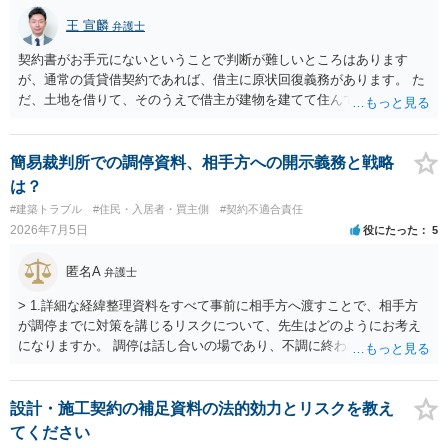
王 宣麟
弁護士
契約書がお手元にないということで判断が難しいところはあります
が、通常の賃貸借契約であれば、借主に原状回復義務があります。 た
だ、土地を借りて、そのうえで借主が建物を建てて住んでいたケース
とは異なり、地付き一戸建て住宅（貸主所有）自体を賃借していたの
であれば、建物を収去して土地を明渡す義務は原則生じないはずで
す。 その後、建物を平屋に立て替えた場合であっても、貸主の承諾を
簡易裁判所での調停資料、相手方への開示義務と戦略
得ているのであれば、単純に費用を捻出した側に平屋の所有権が帰属
は？
する、という話になるわけでもないように思います。 そのため、現
#建築トラブル
#住民・入居者・買主側
#契約不適合責任
状、解体費用を負担することが明確な案件ではないため、まずは相手
2026年7月5日
役にたった
5
に請求の根拠（なぜ当方が平屋の解体費用を負担しなければならない
のか）を確認されてみてはいかがでしょうか。
匿名A
弁護士
> 1.詳細な経緯整理資料をすべて事前に相手方へ渡すことで、相手方
が調停までに対策を講じるリスクについて、先生はどのようにお考え
になりますか。 調停は話し合いの場であり、不調に終われば訴訟で解
決せざるを得ません。 訴訟では「裁判所にだけ資料を見せる」などと
いう姑息な手段は使えませんし、公平かつ納得のできる解決というの
は、当事者と裁判所が同じ主張と証拠関係を踏まえた上で初めて実現
設計・施工契約の補足資料の法的効力とリスクを教え
できるものだと考えます。 > 2.また、開示する範囲や内容の見せ方に
てください
ついて、何か工夫できる点があればご教示いただけますでしょうか。