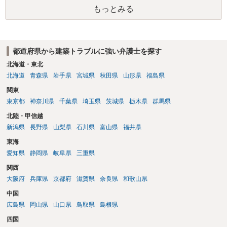
談をされていないとは思いませんが、法律相談したからといって必ず
もっとみる
しも弁護士に事件を委任しなければならない決まりはありませんし、
弁護士により回答内容が違うことも想定できます。 納得が得られるま
で、（複数の弁護士に、）個別の法律相談をすることをお薦めしま
す。
都道府県から建築トラブルに強い弁護士を探す
北海道・東北
北海道
青森県
岩手県
宮城県
秋田県
山形県
福島県
関東
東京都
神奈川県
千葉県
埼玉県
茨城県
栃木県
群馬県
北陸・甲信越
新潟県
長野県
山梨県
石川県
富山県
福井県
東海
愛知県
静岡県
岐阜県
三重県
関西
大阪府
兵庫県
京都府
滋賀県
奈良県
和歌山県
中国
広島県
岡山県
山口県
鳥取県
島根県
四国