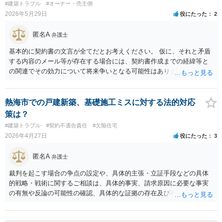
#建築トラブル
#オーナー・売主側
弁護士によって考え方が異なるかもしれませんが、資料の一部を相手
2026年5月29日
役にたった
2
に見せないという行動は、その資料（や隠している部分）には提出者
にとって不利な事実が隠されているという推認を働かせることに繋が
匿名A
弁護士
るリスクがあります（もちろん、争点と全く無関係な部分をマスキン
グ等することはありますが、それは手続戦略とは別の問題です）。 裁
基本的に契約書の文言が全てだとお考えください。 仮に、それと矛盾
判所は公平な第三者であり、調停委員会に与える心証も考慮する必要
する内容のメール等が存在する場合には、契約書作成までの経緯等と
があります。手続を有利に進めたいのであれば、証拠の出し方より
の関連でその効力について将来争いとなる可能性はありますが、直ち
も、どのような反論でも対応できるように自身の主張をきちんと押さ
に契約書の文言に優先するわけではありません。 ひな形を修正しない
え、説得力のある説明と資料を用意することだと思います。 ただ、今
というのが一般かどうかわかりませんが、当該会社がそのような方針
回提出を予定している資料がどのようなものであるのか、争点とどの
である以上、あとは契約をするかしないかという判断をすることにな
熱海市での戸建新築、基礎施工ミスに対する法的対応
ような関係があるのか、なぜ調停を選択したのか等の個別事情によっ
るのでしょう。
策は？
て具体的なに採るべき手段は変わってくるため、上記はあくまで個別
#建築トラブル
#契約不適合責任
#欠陥住宅
事情を踏まえない一般論としてご理解いただき、本件でどのように対
2026年4月27日
役にたった
3
応すべきであるかについては弁護士へ直接相談された方がよいと思い
ます。
匿名A
弁護士
裁判を起こす場合の争点の設定や、具体的主張・立証手段などの具体
的戦略・戦術に関するご相談は、具体的事実、請求原因に必要な事実
の有無や反論の可能性の確認、具体的な証拠の存在及び不存在などな
ど、確認すべきことが詳細かつ具体的に必要なところであり、掲示版
では回答が難しい内容となっています。 事象発覚後２年、全く法律相