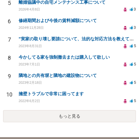
5
離婚協議中の自宅メンテナンス工事について
3
2026年4月8日
6
修繕期間および今後の賃料減額について
3
2024年11月28日
7
"実家の取り壊し要請について、法的な対応方法を教えてください"
5
2023年8月31日
8
今かしてる家を強制撤去または購入して欲しい
5
2023年7月1日
9
隣地との共有塀と隣地の建設物について
5
2023年2月18日
10
擁壁トラブルで非常に困ってます
5
2022年6月2日
もっと見る