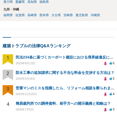
香川県
愛媛県
高知県
徳島県
九州・沖縄
福岡県
佐賀県
長崎県
熊本県
大分県
宮崎県
鹿児島県
沖縄県
建築トラブルの法律Q&Aランキング
1
民法234条に基づくカーポート建設における境界線違反による損害賠償請求の可能性について
6
2023年8月13日
2
防水工事の追加請求に関する不当な料金を交渉する方法は？
3
2025年5月26日
3
営業マンのミスを指摘したら、リフォーム相談を断られました。
4
2022年11月25日
4
簡易裁判所での調停資料、相手方への開示義務と戦略は？
5
2026年7月5日