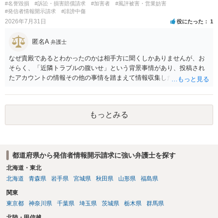
#名誉毀損
#訴訟・損害賠償請求
#加害者
#風評被害・営業妨害
ある程度対象者を特定できている（ただし証拠による裏付けか必要な
#発信者情報開示請求
#誹謗中傷
ので発信者情報開示請求をする）というケースが比較的多いと思われ
2026年7月31日
役にたった
1
ます。
匿名A
弁護士
なぜ貴殿であるとわかったのかは相手方に聞くしかありませんが、お
そらく、「近隣トラブルの腹いせ」という背景事情があり、投稿され
たアカウントの情報その他の事情を踏まえて情報収集した結果、この
ような投稿をするのは貴殿しかいないと推測したもので、これに対し
貴殿が投稿した事実を認めてしまったことで「答え合わせ」になって
しまったのではないでしょうか。 相手方の動きについても、相手方次
もっとみる
第ですので何とも言えません。公開の場で回答するには情報が乏し
く、ここで詳細を明らかにすることは事案の特定に繋がってしまうの
で、弁護士へ直接相談した方がよいです。
都道府県から発信者情報開示請求に強い弁護士を探す
北海道・東北
北海道
青森県
岩手県
宮城県
秋田県
山形県
福島県
関東
東京都
神奈川県
千葉県
埼玉県
茨城県
栃木県
群馬県
北陸・甲信越