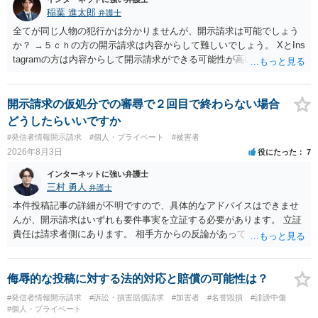
稲葉 進太郎
弁護士
全てが同じ人物の犯行かは分かりませんが、開示請求は可能でしょう
か？ →５ｃｈの方の開示請求は内容からして難しいでしょう。 XとIns
tagramの方は内容からして開示請求ができる可能性が高いでしょう。
ただ、アカウントが削除されていると開示請求は失敗する可能性が高
いでしょう。７月中にアカウントが削除されている場合、今から進め
ても失敗する可能性が高いように思われます。 相手を特定できた場
開示請求の仮処分での審尋で２回目で終わらない場合
合、相手に全ての弁護士費用を負担させることは可能でしょうか？ →
どうしたらいいですか
訴訟外の交渉で相手方が認めれば負担させることができるでしょう。
#発信者情報開示請求
#個人・プライベート
#被害者
訴訟で判決となった場合は、実際の弁護士費用が認められる場合と認
2026年8月3日
役にたった
7
められない場合があり何ともいえないところでしょう。
インターネットに強い弁護士
三村 勇人
弁護士
本件投稿記事の詳細が不明ですので、具体的なアドバイスはできませ
んが、開示請求はいずれも要件事実を立証する必要があります。 立証
責任は請求者側にあります。 相手方からの反論があっても、裁判官が
要件事実を満たしていると判断すれば、補充は求められません。 相手
方が口頭で反論したのは、仮処分は迅速性が要求されるためです。 書
面での反論となれば、より遅延する可能性がございます。 また、本件
侮辱的な投稿に対する法的対応と賠償の可能性は？
はXのため、APのIPアドレスの保存期間の問題もございます。 開示請
#発信者情報開示請求
#訴訟・損害賠償請求
#加害者
#名誉毀損
#誹謗中傷
求は法律知識が不可欠ですが、それだけでは足りず、実務を踏まえた
#個人・プライベート