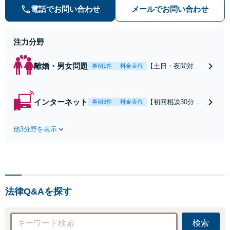
の種類を問わず相談可。可能な限り
電話でお問い合わせ
メールでお問い合わせ
早期対応で駆けつけサポート【労
働】不当解雇・残業代請求はおまか
せください
注力分野
離婚・男女問題
【土日・夜間対応
事例1件
料金表有
可】【初回相談30
分無料】「相手方
から書面を提示さ
インターネット
【初回相談30分無
事例3件
料金表有
れたら、サインす
料】状況に応じて
る前にご相談を」
手段を使い分け、
経験豊富な弁護士
他3分野を表示
適切な方法で投稿
が全力で交渉にあ
の削除・発信者情
たります！相手方
報開示請求をおこ
と直接話す精神的
ないます「企業や
負担を軽減「弁護
お店の風評被害対
士の交渉で慰謝料
策／売り上げ低下
金額アップ／減額
法律Q&Aを探す
防止のために尽
交渉も対応可」
力」加害者側の対
【完全個室対応】
応可：開示請求の
検索
意見照会が来たと