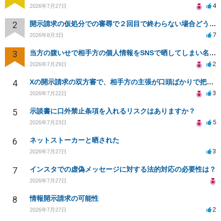
4
2026年7月27日
2
開示請求の仮処分での審尋で２回目で終わらない場合どうしたらいいですか
7
2026年8月3日
3
当方の腹いせで相手方の個人情報をSNSで晒してしまい名誉毀損させてしまったかもしれない
2
2026年7月29日
4
Xの開示請求の双方審で、相手方の主張が口頭ばかりで把握しきれません
3
2026年7月22日
5
示談書に口外禁止条項を入れるリスクはありますか？
5
2026年7月23日
6
ネットストーカーと晒された
3
2026年7月27日
7
インスタでの虚偽メッセージに対する法的対応の必要性は？
2026年7月27日
8
情報開示請求の可能性
2
2026年7月27日