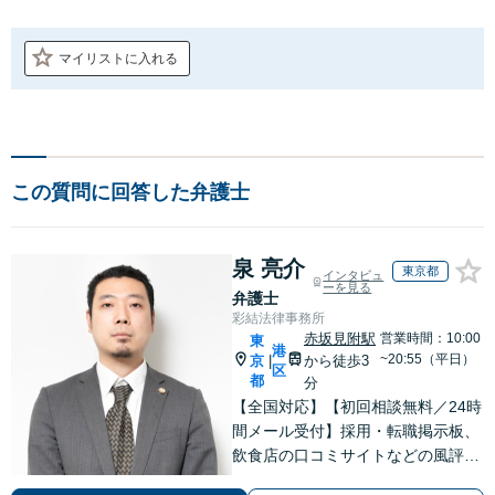
マイリストに入れる
この質問に回答した弁護士
泉 亮介
東京都
インタビュ
ーを見る
弁護士
彩結法律事務所
赤坂見附駅
営業時間：10:00
東
港
~20:55（平日）
京
から徒歩3
|
区
都
分
【全国対応】【初回相談無料／24時
間メール受付】採用・転職掲示板、
飲食店の口コミサイトなどの風評被
害対策など実績あり！【刑事】犯罪