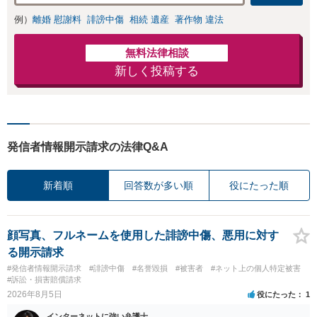
きの対処法、被害
例）
離婚 慰謝料
誹謗中傷
相続 遺産
著作物 違法
者との示談交渉
無料法律相談
新しく投稿する
発信者情報開示請求の法律Q&A
新着順
回答数が多い順
役にたった順
顔写真、フルネームを使用した誹謗中傷、悪用に対す
る開示請求
#発信者情報開示請求
#誹謗中傷
#名誉毀損
#被害者
#ネット上の個人特定被害
#訴訟・損害賠償請求
2026年8月5日
役にたった
1
インターネットに強い弁護士