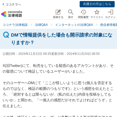
弁護士の方はこちら
ココナラへ
投稿する
探す
閲覧履歴
マイリスト
ログイン
ココナラ法律相談
法律Q&A
インターネットの法律Q&A
発信者情報
DMで情報提供をした場合も開示請求の対象にな
りますか？
公開日時：
2024年11月22日 09:35
更新日時：
2024年11月24日 08:55
X(旧Twitter)にて、転売をしている疑惑のあるアカウントがあり、そ
の疑惑について検証しているユーザーがいました。

そのユーザーへDMにて「ここが怪しいように思う(個人を否定する
ものではなく、検証の範囲のつもりです)」という感想を伝えたとこ
ろ、「絶対するとは限らないが、(私の伝えた)内容を投稿をしても
いいか」と聞かれ、「一個人の感想だがそれでよければどうぞ」と
伝えました。
