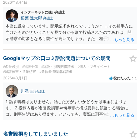
方法を選択することが重要です。
2026年8月4日
インターネットに強い弁護士
稲葉 進太郎
弁護士
本当に反省しています。開示請求されるでしょうか？ →その相手方に
向けたものだということが見て分かる形で投稿されたのであれば、開
示請求の対象となる可能性が高いでしょう。また、相手方の投稿した
文章からすると、実際に発信者情報開示請求がなされる可能性がある
と存じます。発信者情報開示請求が進むと、投稿に使った回線の契約
者のところに、意見照会がなされます。アカウント情報開示の場合
Googleマップの口コミ訴訟問題についての疑問
は、アカウントの登録メールに意見照会がなされます。 また、された
#名誉毀損
#誹謗中傷
#訴訟・損害賠償請求
#個人・プライベート
場合賠償金はいくらでしょうか。 →ケースバイケースであり、数万円
#風評被害・営業妨害
#発信者情報開示請求
から１００万単位まで様々でしょう。裁判外であれば交渉して相手方
2026年8月1日
役にたった
1
の請求額から減額することを試みることとなるでしょう。
川添 圭
弁護士
1.話す義務はありません。話した方がよいかどうかは事案によりま
す。 2.投稿内容が名誉毀損罪や侮辱罪の構成要件に該当する場合に
は、刑事告訴はあり得ます。といっても、実際に刑事告訴に動くかど
うかは事案によります。 3.これも事案によりますが、半年から1年程度
です。Googleは電話番号の開示請求もできることが多いので、少しで
も特定可能になるよう、複数ルートで開示請求が行われることが多い
名誉毀損をしてしまいました
です。さらにいえば、利用者からの口コミ投稿の場合、開示請求者は