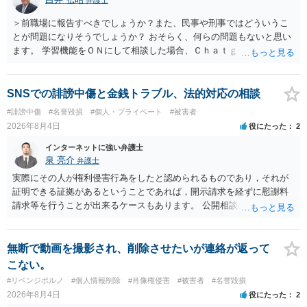
＞前職場に報告すべきでしょうか？また、民事や刑事ではどういうこ
とが問題になりそうでしょうか？ おそらく、何らの問題もないと思い
ます。 学習機能をＯＮにして相談した場合、Ｃｈａｔｇｐｔがｏｐｅ
ｎＡＩに相談内容を蓄積し、他の質問者への何らかの回答の際に参照
する可能性がありますが、個人名や会社名を特定していない限り、一
般論として抽象化されて回答に織り込まれる可能性が生じるにすぎま
SNSでの誹謗中傷と金銭トラブル、法的対応の相談
せんので、その情報自体が、秘密情報に当たるとは思えませんし、名
#誹謗中傷
#名誉毀損
#個人・プライベート
#被害者
誉棄損として、個人や会社に対する誹謗中傷の不特定多数への公開に
2026年8月4日
役にたった
2
当たるとも思われません。 もちろん、誰がその内容をｃｈａｔｇｐｔ
に入力したかも第三者にしられることはないので、個人や会社の特定
インターネットに強い弁護士
をせずに書き込んだことで（おそらく特定して書き込んだとして
泉 亮介
弁護士
も）、相談者さんが刑事民事の責任に問われることはないでしょう。
実際にその人が権利侵害行為をしたと認められるものであり，それが
私見ながらご参考まで。
証明できる証拠があるということであれば，開示請求を経ずに慰謝料
請求等を行うことが出来るケースもあります。 公開相談の場では回答
は難しいかと思われますので，お手持ちの証拠資料を持参の上弁護士
に個別に相談されると良いでしょう。
無断で動画を撮影され、削除させたいが連絡が返って
こない。
#リベンジポルノ
#個人情報削除
#肖像権侵害
#被害者
#名誉毀損
2026年8月4日
役にたった
2