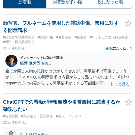
新着順
回答数が多い順
役にたった順
顔写真、フルネームを使用した誹謗中傷、悪用に対す
る開示請求
#発信者情報開示請求
#誹謗中傷
#名誉毀損
#被害者
#ネット上の個人特定被害
#訴訟・損害賠償請求
2026年8月5日
役にたった
1
インターネットに強い弁護士
稲葉 進太郎
弁護士
全てが同じ人物の犯行かは分かりませんが、開示請求は可能でしょう
か？ →５ｃｈの方の開示請求は内容からして難しいでしょう。 XとIns
tagramの方は内容からして開示請求ができる可能性が高いでしょう。
ただ、アカウントが削除されていると開示請求は失敗する可能性が高
いでしょう。７月中にアカウントが削除されている場合、今から進め
ても失敗する可能性が高いように思われます。 相手を特定できた場
ChatGPTでの愚痴が情報漏洩や名誉毀損に該当するか
合、相手に全ての弁護士費用を負担させることは可能でしょうか？ →
確認したい
訴訟外の交渉で相手方が認めれば負担させることができるでしょう。
#名誉毀損
#風評被害・営業妨害
#個人・プライベート
訴訟で判決となった場合は、実際の弁護士費用が認められる場合と認
2026年8月4日
められない場合があり何ともいえないところでしょう。
白井 弘昭
弁護士