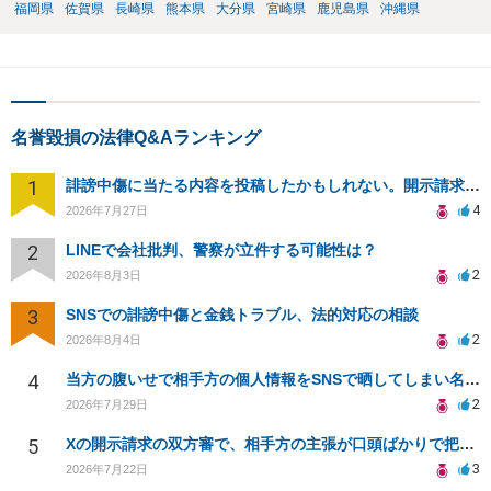
福岡県
佐賀県
長崎県
熊本県
大分県
宮崎県
鹿児島県
沖縄県
名誉毀損の法律Q&Aランキング
1
誹謗中傷に当たる内容を投稿したかもしれない。開示請求や民事刑事裁判に発展しうるのか教えて欲しい。
4
2026年7月27日
2
LINEで会社批判、警察が立件する可能性は？
2
2026年8月3日
3
SNSでの誹謗中傷と金銭トラブル、法的対応の相談
2
2026年8月4日
4
当方の腹いせで相手方の個人情報をSNSで晒してしまい名誉毀損させてしまったかもしれない
2
2026年7月29日
5
Xの開示請求の双方審で、相手方の主張が口頭ばかりで把握しきれません
3
2026年7月22日