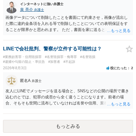
インターネットに強い弁護士
泉 亮介
弁護士
画像データについて削除したことを書面にて約束させ，画像が流出し
た際に違約金条項を入れる等で削除したことについての表明保証をす
ることが限界かと思われます。 ただ，書面を家に送ると家族に不貞行
為が発覚しご自身が慰謝料請求を受けるリスクがあるため，書面で削
除等を求めることは避けたほうが良いかと思われます。
LINEで会社批判、警察が立件する可能性は？
#業務妨害罪・信用毀損罪
#名誉毀損罪・侮辱罪
#名誉毀損
#逮捕や勾留の阻止・準抗告
#加害者
#不起訴
2026年8月3日
役にたった
2
匿名A
弁護士
友人にLINEでメッセージを送る場合と、SNSなどの公開の場所で書き
込むのとでは、犯罪の成否から全く違うことになります。前者の場
合、そもそも世間に流布していなければ名誉や信用、業務にかかる犯
罪は成立しないことになります。
もっとみる