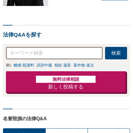
法律Q&Aを探す
検索
例）
離婚 慰謝料
誹謗中傷
相続 遺産
著作物 違法
無料法律相談
新しく投稿する
名誉毀損の法律Q&A