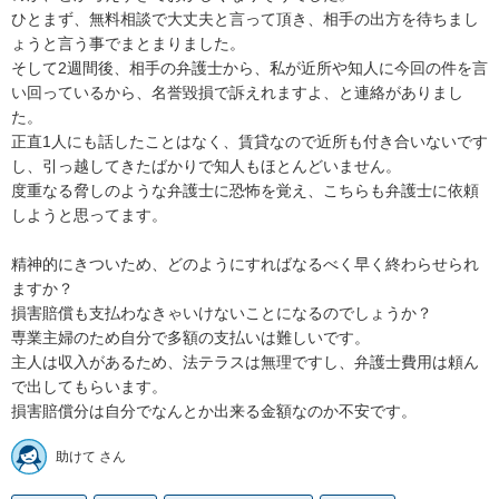
ひとまず、無料相談で大丈夫と言って頂き、相手の出方を待ちまし
ょうと言う事でまとまりました。

そして2週間後、相手の弁護士から、私が近所や知人に今回の件を言
い回っているから、名誉毀損で訴えれますよ、と連絡がありまし
た。

正直1人にも話したことはなく、賃貸なので近所も付き合いないです
し、引っ越してきたばかりで知人もほとんどいません。

度重なる脅しのような弁護士に恐怖を覚え、こちらも弁護士に依頼
しようと思ってます。

精神的にきついため、どのようにすればなるべく早く終わらせられ
ますか？

損害賠償も支払わなきゃいけないことになるのでしょうか？

専業主婦のため自分で多額の支払いは難しいです。

主人は収入があるため、法テラスは無理ですし、弁護士費用は頼ん
で出してもらいます。

損害賠償分は自分でなんとか出来る金額なのか不安です。
助けて さん