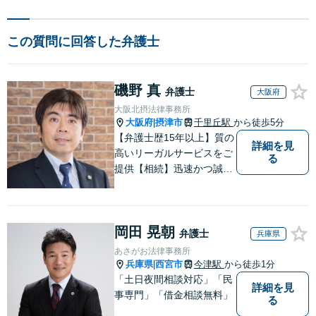
この質問に回答した弁護士
磯野 真
弁護士
大阪府
大阪北摂法律事務所
大阪府
摂津市
千里丘駅
から徒歩5分
|
【弁護士歴15年以上】質の
詳細を見
高いリーガルサービスをご
る
提供【相続】迅速かつ誠実
丁寧な対応で複雑な遺産分
割もスムーズに解決【企業
法務】業界業種問わず対応
岡田 晃朝
可能！契約書作成／企業間
弁護士
兵庫県
トラブル／問題社員の対応
あさがお法律事務所
など。顧問契約も可【オン
兵庫県
西宮市
今津駅
から徒歩1分
|
ライン面談】【千里丘駅5
「土日夜間相談対応」「民
詳細を見
分】
事専門」「借金相談無料」
る