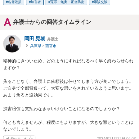
名誉毀損
加害者
冤罪・無実・正当防衛
示談交渉
弁護士からの回答タイムライン
岡田 晃朝
弁護士
兵庫県
>
西宮市
精神的にきついため、どのようにすればなるべく早く終わらせられ
ますか？

焦ることなく、弁護士に依頼後は任せてしまう方が良いでしょう。

ご自身で全部背負って、大変な思いをされているように思います。

あまり焦ると逆効果です。

損害賠償も支払わなきゃいけないことになるのでしょうか？

何とも言えませんが、程度にもよりますが、大きな額ということは
ないでしょう。
2024年11月22日 06:03
役に立った
0