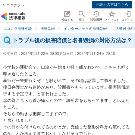
弁護士の方はこちら
ココナラへ
投稿する
探す
閲覧履歴
マイリスト
ログイン
ココナラ法律相談
法律Q&A
インターネットの法律Q&A
名誉毀損の
トラブル後の損害賠償と名誉毀損の対応方法は？
公開日時：
2024年11月22日 06:03
更新日時：
2024年11月24日 20:10
小学校の運動会で、口論から始まり軽く叩かれので、こちらも軽く
叩き返したところ、

暴行だー警察行くぞ！と騒がれて、その場は謝罪して収めました。

後日弁護士から連絡があり、診断書をもらっています。損害賠償請
求する予定です。と言われました。

念の為こちらも首が痛んだので、診断書をもらってます、と伝えた
ところ、

そちらの動きは把握してますので。

と言われました。

その日から付けられてるのかとか、受信した整形外科から流れてる
のか、とか考えすぎておかしくなりそうでした。
