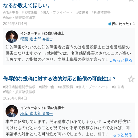
なるか教えてほしい。
#誹謗中傷
#名誉毀損
#個人・プライベート
#被害者
#肖像権侵害
#訴訟・損害賠償請求
2026年8月4日
役にたった
1
インターネットに強い弁護士
稲葉 進太郎
弁護士
知的障害がないのに知的障害者と言うのは名誉毀損または名誉感情の
侵害になりますか？ →裁判所では、名誉感情侵害とされることが多い
印象です。ご指摘のとおり、文脈上侮辱の意味で言っている点も加味
されていると思います。
侮辱的な投稿に対する法的対応と賠償の可能性は？
#発信者情報開示請求
#誹謗中傷
#名誉毀損
#個人・プライベート
#加害者
#訴訟・損害賠償請求
2026年8月4日
インターネットに強い弁護士
稲葉 進太郎
弁護士
本当に反省しています。開示請求されるでしょうか？ →その相手方に
向けたものだということが見て分かる形で投稿されたのであれば、開
示請求の対象となる可能性が高いでしょう。また、相手方の投稿した