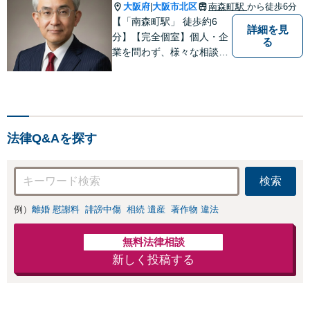
大阪府
大阪市北区
南森町駅
から徒歩6分
|
【「南森町駅」 徒歩約6
詳細を見
分】【完全個室】個人・企
る
業を問わず、様々な相談を
受け付けております。解決
へ向けて、適切なアドバイ
スをさせていただきます。
法律Q&Aを探す
検索
例）
離婚 慰謝料
誹謗中傷
相続 遺産
著作物 違法
無料法律相談
新しく投稿する