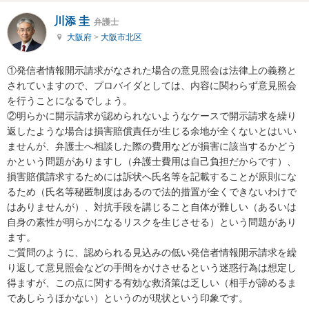
川添 圭
弁護士
大阪府
>
大阪市北区
①発信者情報開示請求がなされた場合の意見照会は法律上の義務と
されていますので、プロバイダとしては、内容に関わらず意見照会
を行うことになるでしょう。

②明らかに開示請求が認められないようなケースで開示請求を繰り
返したような場合は損害賠償責任が生じる余地が全くないとはいい
ませんが、弁護士へ相談した際の費用などが損害に該当するかどう
かという問題がありますし（弁護士費用は自己負担だからです）、
損害賠償請求するためには訴状へ氏名等を記載することが原則にな
るため（氏名等秘匿制度はあるので法的措置が全くできないわけで
はありませんが）、対抗手段を講じること自体が難しい（あるいは
自身の素性が明らかになるリスクを生じさせる）という問題があり
ます。

ご質問のように、認められる見込みの低い発信者情報開示請求を繰
り返して意見照会などの手間をかけさせるという迷惑行為は想定し
得ますが、この点に関する有効な救済策は乏しい（相手が諦めるま
であしらうほかない）というのが現状という印象です。