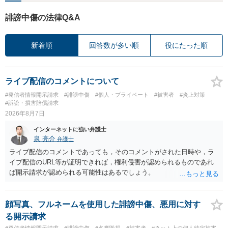
誹謗中傷の法律Q&A
新着順
回答数が多い順
役にたった順
ライブ配信のコメントについて
#発信者情報開示請求
#誹謗中傷
#個人・プライベート
#被害者
#炎上対策
#訴訟・損害賠償請求
2026年8月7日
インターネットに強い弁護士
泉 亮介
弁護士
ライブ配信のコメントであっても，そのコメントがされた日時や，ラ
イブ配信のURL等が証明できれば，権利侵害が認められるものであれ
ば開示請求が認められる可能性はあるでしょう。
顔写真、フルネームを使用した誹謗中傷、悪用に対す
る開示請求
#発信者情報開示請求
#誹謗中傷
#名誉毀損
#被害者
#ネット上の個人特定被害