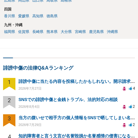
広島県
岡山県
山口県
鳥取県
島根県
四国
香川県
愛媛県
高知県
徳島県
九州・沖縄
福岡県
佐賀県
長崎県
熊本県
大分県
宮崎県
鹿児島県
沖縄県
誹謗中傷の法律Q&Aランキング
1
誹謗中傷に当たる内容を投稿したかもしれない。開示請求や民事刑事裁判に発展しうるのか教えて欲しい。
4
2026年7月27日
2
SNSでの誹謗中傷と金銭トラブル、法的対応の相談
2
2026年8月4日
3
当方の腹いせで相手方の個人情報をSNSで晒してしまい名誉毀損させてしまったかもしれない
2
2026年7月29日
4
知的障害者と言う文言が名誉毀損か名誉感情の侵害になるか教えてほしい。