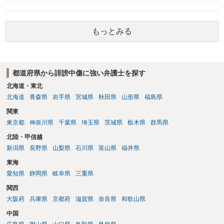
文章からすると、実際に発信者情報開示請求がなされる可能性がある
と存じます。発信者情報開示請求が進むと、投稿に使った回線の契約
者のところに、意見照会がなされます。アカウント情報開示の場合
もっとみる
は、アカウントの登録メールに意見照会がなされます。 また、された
場合賠償金はいくらでしょうか。 →ケースバイケースであり、数万円
から１００万単位まで様々でしょう。裁判外であれば交渉して相手方
の請求額から減額することを試みることとなるでしょう。
都道府県から誹謗中傷に強い弁護士を探す
北海道・東北
北海道
青森県
岩手県
宮城県
秋田県
山形県
福島県
関東
東京都
神奈川県
千葉県
埼玉県
茨城県
栃木県
群馬県
北陸・甲信越
新潟県
長野県
山梨県
石川県
富山県
福井県
東海
愛知県
静岡県
岐阜県
三重県
関西
大阪府
兵庫県
京都府
滋賀県
奈良県
和歌山県
中国