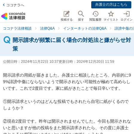
弁護士の方はこちら
ココナラへ
投稿する
探す
閲覧履歴
マイリスト
ログイン
ココナラ法律相談
法律Q&A
インターネットの法律Q&A
誹謗中傷の
開示請求が頻繁に届く場合の対処法と嫌がらせ対
策
公開日時：
2024年11月22日 10:37
更新日時：
2024年12月20日 11:59
開示請求の用紙が届きました。弁護士に相談したところ、内容的に9
9%誹謗中傷にならないようで開示されない可能性が極めて高めらし
いです。これで2度目です。家に紙がきたことで毎日辛いです。

①開示請求というのはどんな投稿でもされたら自宅に紙がくるので
しょうか？

②現在2度目です。昨年は開示されませんでした。今回も開示されな
いと思いますが他の投稿をまた開示請求されたら、その度に弁護士