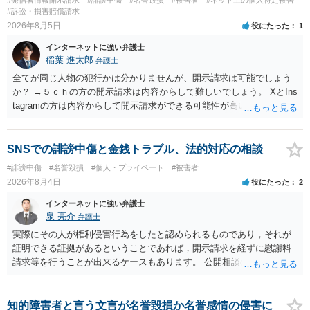
#訴訟・損害賠償請求
2026年8月5日
役にたった
1
インターネットに強い弁護士
稲葉 進太郎
弁護士
全てが同じ人物の犯行かは分かりませんが、開示請求は可能でしょう
か？ →５ｃｈの方の開示請求は内容からして難しいでしょう。 XとIns
tagramの方は内容からして開示請求ができる可能性が高いでしょう。
ただ、アカウントが削除されていると開示請求は失敗する可能性が高
いでしょう。７月中にアカウントが削除されている場合、今から進め
ても失敗する可能性が高いように思われます。 相手を特定できた場
SNSでの誹謗中傷と金銭トラブル、法的対応の相談
合、相手に全ての弁護士費用を負担させることは可能でしょうか？ →
#誹謗中傷
#名誉毀損
#個人・プライベート
#被害者
訴訟外の交渉で相手方が認めれば負担させることができるでしょう。
2026年8月4日
役にたった
2
訴訟で判決となった場合は、実際の弁護士費用が認められる場合と認
められない場合があり何ともいえないところでしょう。
インターネットに強い弁護士
泉 亮介
弁護士
実際にその人が権利侵害行為をしたと認められるものであり，それが
証明できる証拠があるということであれば，開示請求を経ずに慰謝料
請求等を行うことが出来るケースもあります。 公開相談の場では回答
は難しいかと思われますので，お手持ちの証拠資料を持参の上弁護士
に個別に相談されると良いでしょう。
知的障害者と言う文言が名誉毀損か名誉感情の侵害に