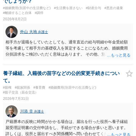
でしょうか？
#婚姻費用(別居中の生活費など)
#生活費を渡さない
#財産分与
#悪意の遺棄
#離婚すること自体
#調停
2026年8月2日
外山 大地
弁護士
相手方が退職をしていたとしても、通常直近の給与明細や年金受給額
等を考慮して相手方の基礎収入を算定することになるため、婚姻費用
分担請求をご検討いただく意味はあります。 その他、別居の経緯、質
問者様の年収、監護されているお子様がいるかといった事情をふまえ
て、ご検討いただくのが良いかと思います。
養子縁組、入籍後の苗字などの公的変更手続きについ
て。
#親権
#親族関係
#養育費
#婚姻費用(別居中の生活費など)
#親子交流（面会交流）
2026年7月31日
川添 圭
弁護士
戸籍謄本の反映に時間がかかる場合は、届出を行った役所へ養子縁組
届受理証明書の交付申請をし、手続ができる場合が多いと思います。
詳しくは、役所と届出すべき関係機関へ問い合わせてください。