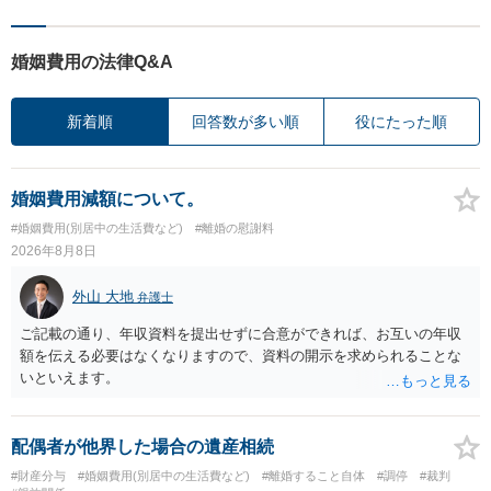
婚姻費用の法律Q&A
新着順
回答数が多い順
役にたった順
婚姻費用減額について。
#婚姻費用(別居中の生活費など)
#離婚の慰謝料
2026年8月8日
外山 大地
弁護士
ご記載の通り、年収資料を提出せずに合意ができれば、お互いの年収
額を伝える必要はなくなりますので、資料の開示を求められることな
いといえます。
配偶者が他界した場合の遺産相続
#財産分与
#婚姻費用(別居中の生活費など)
#離婚すること自体
#調停
#裁判