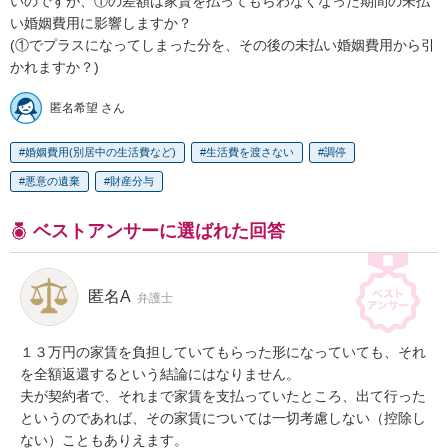
いのですが、①の差額は家賃を払ってもらわなくなった期間の未払
い婚姻費用に影響しますか？

(①でプラスになってしまった分を、その後の未払い婚姻費用から引
かれますか？)
匿名希望 さん
婚姻費用(別居中の生活費など)
生活費を渡さない
調停
悪意の遺棄
財産分与
ベストアンサーに選ばれた回答
匿名A
弁護士
１３万円の家賃を負担していてもらった形になっていても、それ
を全額返還するという結論にはなりません。

夫が契約者で、それまで家賃を支払っていたところ、出て行った
というのであれば、その家賃については一切考慮しない（控除し
ない）こともありえます。
