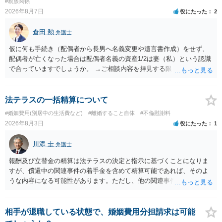
#親族関係
2026年8月7日
役にたった
2
倉田 勲
弁護士
仮に何も手続き（配偶者から長男へ名義変更や遺言書作成）をせず、
配偶者が亡くなった場合は配偶者名義の資産1/2は妻（私）という認識
で合っていますでしょうか。 →ご相談内容を拝見する限りでは、その
認識で合ってはいます。 なお、逆に１/２しか権利がないため、自宅を
完全に所有する場合は、他の相続人に対して自宅の評価額の１/２の代
償金の支払いが必要になります。
法テラスの一括精算について
#婚姻費用(別居中の生活費など)
#離婚すること自体
#不倫慰謝料
2026年8月3日
役にたった
1
川添 圭
弁護士
報酬及び立替金の精算は法テラスの決定と指示に基づくことになりま
すが、償還中の関連事件の着手金を含めて精算可能であれば、そのよ
うな内容になる可能性があります。ただし、他の関連事件でも相手方
から金銭を取得できる場合には個別に考える場合もあります。個別事
情によって対応が違いますので、法テラスへお尋ねいただいた方が確
実です。
相手が退職している状態で、婚姻費用分担請求は可能