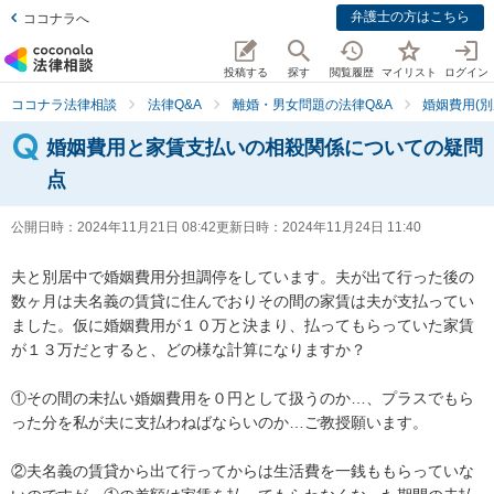
弁護士の方はこちら
ココナラへ
投稿する
探す
閲覧履歴
マイリスト
ログイン
ココナラ法律相談
法律Q&A
離婚・男女問題の法律Q&A
婚姻費用(別
婚姻費用と家賃支払いの相殺関係についての疑問
点
公開日時：
2024年11月21日 08:42
更新日時：
2024年11月24日 11:40
夫と別居中で婚姻費用分担調停をしています。夫が出て行った後の
数ヶ月は夫名義の賃貸に住んでおりその間の家賃は夫が支払ってい
ました。仮に婚姻費用が１０万と決まり、払ってもらっていた家賃
が１３万だとすると、どの様な計算になりますか？

①その間の未払い婚姻費用を０円として扱うのか…、プラスでもら
った分を私が夫に支払わねばならいのか…ご教授願います。

②夫名義の賃貸から出て行ってからは生活費を一銭ももらっていな