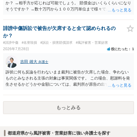
か？ →相手方が応じれば可能でしょう。 賠償金はいくらくらいになり
そうですか？ →数十万円から１００万円単位まで様々であり、不明で
す。相手方から相談者様に対し請求がなされた場合、減額や分割の交
渉が行われ、双方合意に至れば支払が開始され、決裂して相手方が訴
訟提起を選択すれば訴訟の中で解決がなされる流れが通常です。
誹謗中傷訴訟で被告が欠席すると全て認められるの
か？
#誹謗中傷
#名誉毀損
#訴訟・損害賠償請求
#風評被害・営業妨害
2026年7月28日
役にたった
1
吉田 雄大
弁護士
訴状に何も反論を行わないまま裁判に被告が欠席した場合、争わない
ものとみなされる主張の対象は事実関係です。 この場合、慰謝料を発
生させるかどうかや金額については、裁判所が原告の出す証拠に基づ
いて判断します。 このため、請求額の一部だけが認められたり、ある
いは判決の額が0円となることも、可能性としてはありえます。
もっとみる
都道府県から風評被害・営業妨害に強い弁護士を探す