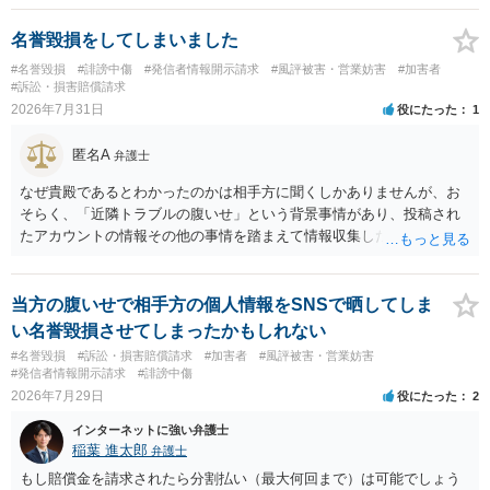
です。Googleは電話番号の開示請求もできることが多いので、少しで
も特定可能になるよう、複数ルートで開示請求が行われることが多い
名誉毀損をしてしまいました
です。さらにいえば、利用者からの口コミ投稿の場合、開示請求者は
#名誉毀損
#誹謗中傷
#発信者情報開示請求
#風評被害・営業妨害
#加害者
ある程度対象者を特定できている（ただし証拠による裏付けか必要な
#訴訟・損害賠償請求
ので発信者情報開示請求をする）というケースが比較的多いと思われ
2026年7月31日
役にたった
1
ます。
匿名A
弁護士
なぜ貴殿であるとわかったのかは相手方に聞くしかありませんが、お
そらく、「近隣トラブルの腹いせ」という背景事情があり、投稿され
たアカウントの情報その他の事情を踏まえて情報収集した結果、この
ような投稿をするのは貴殿しかいないと推測したもので、これに対し
貴殿が投稿した事実を認めてしまったことで「答え合わせ」になって
しまったのではないでしょうか。 相手方の動きについても、相手方次
当方の腹いせで相手方の個人情報をSNSで晒してしま
第ですので何とも言えません。公開の場で回答するには情報が乏し
い名誉毀損させてしまったかもしれない
く、ここで詳細を明らかにすることは事案の特定に繋がってしまうの
#名誉毀損
#訴訟・損害賠償請求
#加害者
#風評被害・営業妨害
で、弁護士へ直接相談した方がよいです。
#発信者情報開示請求
#誹謗中傷
2026年7月29日
役にたった
2
インターネットに強い弁護士
稲葉 進太郎
弁護士
もし賠償金を請求されたら分割払い（最大何回まで）は可能でしょう