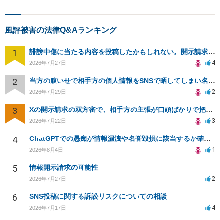
風評被害の法律Q&Aランキング
1
誹謗中傷に当たる内容を投稿したかもしれない。開示請求や民事刑事裁判に発展しうるのか教えて欲しい。
4
2026年7月27日
2
当方の腹いせで相手方の個人情報をSNSで晒してしまい名誉毀損させてしまったかもしれない
2
2026年7月29日
3
Xの開示請求の双方審で、相手方の主張が口頭ばかりで把握しきれません
3
2026年7月22日
4
ChatGPTでの愚痴が情報漏洩や名誉毀損に該当するか確認したい
1
2026年8月4日
5
情報開示請求の可能性
2
2026年7月27日
6
SNS投稿に関する訴訟リスクについての相談
4
2026年7月17日