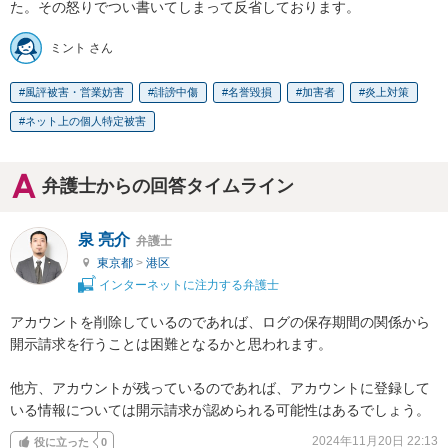
た。その怒りでつい書いてしまって反省しております。
ミント さん
風評被害・営業妨害
誹謗中傷
名誉毀損
加害者
炎上対策
ネット上の個人特定被害
弁護士からの回答タイムライン
泉 亮介
弁護士
東京都
>
港区
インターネットに注力する弁護士
アカウントを削除しているのであれば、ログの保存期間の関係から
開示請求を行うことは困難となるかと思われます。

他方、アカウントが残っているのであれば、アカウントに登録して
いる情報については開示請求が認められる可能性はあるでしょう。
2024年11月20日 22:13
役に立った
0