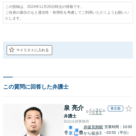
この投稿は、2024年11月20日時点の情報です。
ご自身の責任のもと適法性・有用性を考慮してご利用いただくようお願いい
たします。
マイリストに入れる
この質問に回答した弁護士
泉 亮介
東京都
インタビュ
ーを見る
弁護士
彩結法律事務所
赤坂見附駅
営業時間：10:00
東
港
~20:55（平日）
京
から徒歩3
|
区