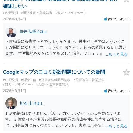
確認したい
#名誉毀損
#風評被害・営業妨害
#個人・プライベート
2026年8月4日
役にたった
1
白井 弘昭
弁護士
＞前職場に報告すべきでしょうか？また、民事や刑事ではどういうこ
とが問題になりそうでしょうか？ おそらく、何らの問題もないと思い
ます。 学習機能をＯＮにして相談した場合、Ｃｈａｔｇｐｔがｏｐｅ
ｎＡＩに相談内容を蓄積し、他の質問者への何らかの回答の際に参照
する可能性がありますが、個人名や会社名を特定していない限り、一
般論として抽象化されて回答に織り込まれる可能性が生じるにすぎま
Googleマップの口コミ訴訟問題についての疑問
せんので、その情報自体が、秘密情報に当たるとは思えませんし、名
#名誉毀損
#誹謗中傷
#発信者情報開示請求
#風評被害・営業妨害
誉棄損として、個人や会社に対する誹謗中傷の不特定多数への公開に
#個人・プライベート
#訴訟・損害賠償請求
当たるとも思われません。 もちろん、誰がその内容をｃｈａｔｇｐｔ
2026年8月1日
役にたった
1
に入力したかも第三者にしられることはないので、個人や会社の特定
をせずに書き込んだことで（おそらく特定して書き込んだとして
川添 圭
弁護士
も）、相談者さんが刑事民事の責任に問われることはないでしょう。
私見ながらご参考まで。
1.話す義務はありません。話した方がよいかどうかは事案によりま
す。 2.投稿内容が名誉毀損罪や侮辱罪の構成要件に該当する場合に
は、刑事告訴はあり得ます。といっても、実際に刑事告訴に動くかど
うかは事案によります。 3.これも事案によりますが、半年から1年程度