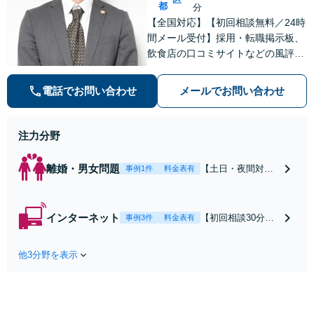
都
分
【全国対応】【初回相談無料／24時
間メール受付】採用・転職掲示板、
飲食店の口コミサイトなどの風評被
害対策など実績あり！【刑事】犯罪
の種類を問わず相談可。可能な限り
電話でお問い合わせ
メールでお問い合わせ
早期対応で駆けつけサポート【労
働】不当解雇・残業代請求はおまか
せください
注力分野
離婚・男女問題
【土日・夜間対応
事例1件
料金表有
可】【初回相談30
分無料】「相手方
から書面を提示さ
インターネット
【初回相談30分無
事例3件
料金表有
れたら、サインす
料】状況に応じて
る前にご相談を」
手段を使い分け、
経験豊富な弁護士
他3分野を表示
適切な方法で投稿
が全力で交渉にあ
の削除・発信者情
たります！相手方
報開示請求をおこ
と直接話す精神的
ないます「企業や
負担を軽減「弁護