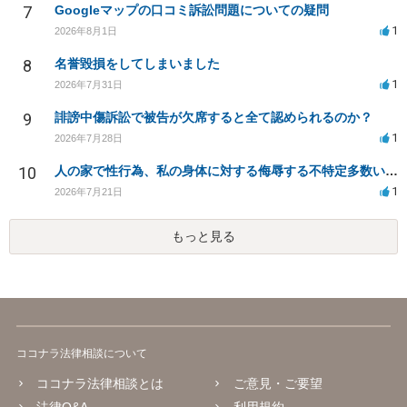
7
Googleマップの口コミ訴訟問題についての疑問
1
2026年8月1日
8
名誉毀損をしてしまいました
1
2026年7月31日
9
誹謗中傷訴訟で被告が欠席すると全て認められるのか？
1
2026年7月28日
10
人の家で性行為、私の身体に対する侮辱する不特定多数いる生配信での放送の発言について。
1
2026年7月21日
もっと見る
ココナラ法律相談について
ココナラ法律相談とは
ご意見・ご要望
法律Q&A
利用規約