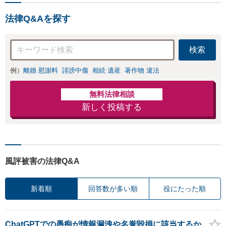
お店の風評被害対
士の交渉で慰謝料
策／売り上げ低下
金額アップ／減額
法律Q&Aを探す
防止のために尽
交渉も対応可」
力」加害者側の対
【完全個室対応】
応可：開示請求の
検索
意見照会が来たと
きの対処法、被害
例）
離婚 慰謝料
誹謗中傷
相続 遺産
著作物 違法
者との示談交渉
無料法律相談
新しく投稿する
風評被害の法律Q&A
新着順
回答数が多い順
役にたった順
ChatGPTでの愚痴が情報漏洩や名誉毀損に該当するか