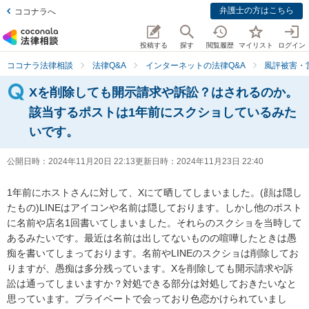
弁護士の方はこちら
ココナラへ
投稿する
探す
閲覧履歴
マイリスト
ログイン
ココナラ法律相談
法律Q&A
インターネットの法律Q&A
風評被害・
Xを削除しても開示請求や訴訟？はされるのか。
該当するポストは1年前にスクショしているみた
いです。
公開日時：
2024年11月20日 22:13
更新日時：
2024年11月23日 22:40
1年前にホストさんに対して、Xにて晒してしまいました。(顔は隠し
たもの)LINEはアイコンや名前は隠しております。しかし他のポスト
に名前や店名1回書いてしまいました。それらのスクショを当時して
あるみたいです。最近は名前は出してないものの喧嘩したときは愚
痴を書いてしまっております。名前やLINEのスクショは削除してお
りますが、愚痴は多分残っています。Xを削除しても開示請求や訴
訟は通ってしまいますか？対処できる部分は対処しておきたいなと
思っています。プライベートで会っており色恋かけられていまし