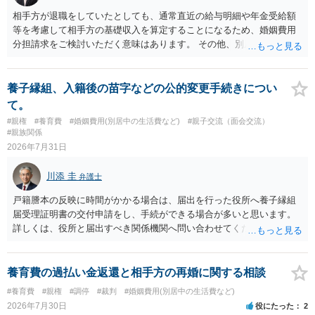
相手方が退職をしていたとしても、通常直近の給与明細や年金受給額
等を考慮して相手方の基礎収入を算定することになるため、婚姻費用
分担請求をご検討いただく意味はあります。 その他、別居の経緯、質
問者様の年収、監護されているお子様がいるかといった事情をふまえ
て、ご検討いただくのが良いかと思います。
養子縁組、入籍後の苗字などの公的変更手続きについ
て。
#親権
#養育費
#婚姻費用(別居中の生活費など)
#親子交流（面会交流）
#親族関係
2026年7月31日
川添 圭
弁護士
戸籍謄本の反映に時間がかかる場合は、届出を行った役所へ養子縁組
届受理証明書の交付申請をし、手続ができる場合が多いと思います。
詳しくは、役所と届出すべき関係機関へ問い合わせてください。
養育費の過払い金返還と相手方の再婚に関する相談
#養育費
#親権
#調停
#裁判
#婚姻費用(別居中の生活費など)
2026年7月30日
役にたった
2