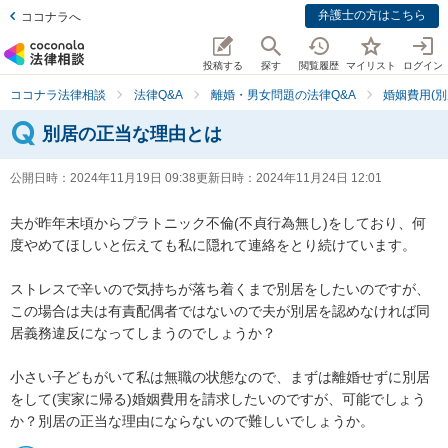
弁護士の方はこちら
ココナラへ
投稿する
探す
閲覧履歴
マイリスト
ログイン
ココナラ法律相談
法律Q&A
離婚・男女問題の法律Q&A
婚姻費用(別
別居の正当な理由とは
公開日時：
2024年11月19日 09:38
更新日時：
2024年11月24日 12:01
夫が昨年末頃からプラトニック不倫(不貞行為無し)をしており、何
度やめてほしいと伝えても私に隠れて連絡をとり続けています。

ストレスで辛いので気持ちが落ち着くまで別居をしたいのですが、
この場合は夫は有責配偶者ではないので夫が別居を認めなければ同
居義務違反になってしまうのでしょうか？

小さい子どもがいて私は無職の状態なので、まずは離婚せずに別居
をして(実家に帰る)婚姻費用を請求したいのですが、可能でしょう
か？別居の正当な理由にならないので難しいでしょうか。