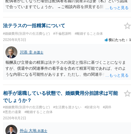
配偶者が亡くなった場合は配偶者名義の資産1/2は妻（私）という認識
で合っていますでしょうか。 →ご相談内容を拝見する限りでは、その
認識で合ってはいます。 なお、逆に１/２しか権利がないため、自宅を
完全に所有する場合は、他の相続人に対して自宅の評価額の１/２の代
償金の支払いが必要になります。
法テラスの一括精算について
#婚姻費用(別居中の生活費など)
#不倫慰謝料
#離婚すること自体
2026年8月3日
役にたった
1
川添 圭
弁護士
報酬及び立替金の精算は法テラスの決定と指示に基づくことになりま
すが、償還中の関連事件の着手金を含めて精算可能であれば、そのよ
うな内容になる可能性があります。ただし、他の関連事件でも相手方
から金銭を取得できる場合には個別に考える場合もあります。個別事
情によって対応が違いますので、法テラスへお尋ねいただいた方が確
実です。
相手が退職している状態で、婚姻費用分担請求は可能
でしょうか？
#婚姻費用(別居中の生活費など)
#生活費を渡さない
#財産分与
#調停
#悪意の遺棄
#離婚すること自体
2026年8月2日
外山 大地
弁護士