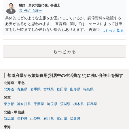
離婚・男女問題に強い弁護士
泉 亮介
弁護士
具体的にどのような主張をお互いにしているか、調停資料を確認する
必要があるかと思われます。 養育費に関しては、ケースによっては申
立をした時までしか遡れない場合もありえます。 再婚後の相手方の行
動がどのようなものであったのかも重要であるため、相手が再婚後の
養育費に関するやりとり等があればそちらについても確認する必要が
あるでしょう。 公開相談の場での回答よりも個別に弁護士にご相談さ
もっとみる
れることをお勧めいたします。
都道府県から婚姻費用(別居中の生活費など)に強い弁護士を探す
北海道・東北
北海道
青森県
岩手県
宮城県
秋田県
山形県
福島県
関東
東京都
神奈川県
千葉県
埼玉県
茨城県
栃木県
群馬県
北陸・甲信越
新潟県
長野県
山梨県
石川県
富山県
福井県
東海