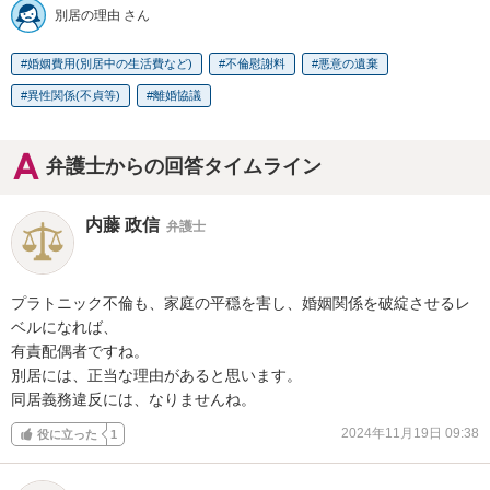
別居の理由 さん
婚姻費用(別居中の生活費など)
不倫慰謝料
悪意の遺棄
異性関係(不貞等)
離婚協議
弁護士からの回答タイムライン
内藤 政信
弁護士
プラトニック不倫も、家庭の平穏を害し、婚姻関係を破綻させるレ
ベルになれば、

有責配偶者ですね。

別居には、正当な理由があると思います。

同居義務違反には、なりませんね。
2024年11月19日 09:38
役に立った
1