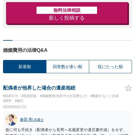
無料法律相談
新しく投稿する
婚姻費用の法律Q&A
新着順
回答数が多い順
役にたった順
配偶者が他界した場合の遺産相続
#財産分与
#親族関係
#婚姻費用(別居中の生活費など)
#離婚すること自体
#調停
#裁判
2026年8月7日
倉田 勲
弁護士
仮に何も手続き（配偶者から長男へ名義変更や遺言書作成）をせず、