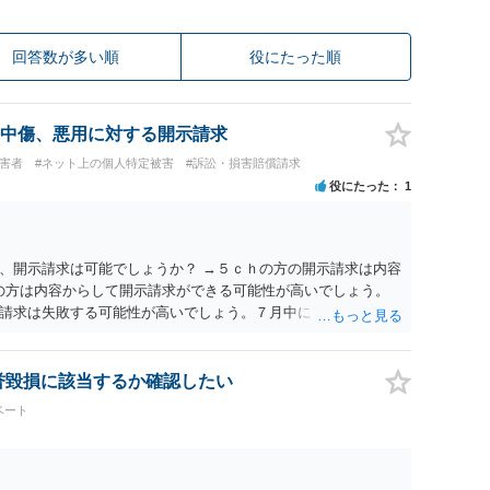
回答数が多い順
役にたった順
中傷、悪用に対する開示請求
被害者
#ネット上の個人特定被害
#訴訟・損害賠償請求
役にたった
1
、開示請求は可能でしょうか？ →５ｃｈの方の開示請求は内容
ramの方は内容からして開示請求ができる可能性が高いでしょう。
請求は失敗する可能性が高いでしょう。７月中にアカウントが
する可能性が高いように思われます。 相手を特定できた場合、
は可能でしょうか？ →訴訟外の交渉で相手方が認めれば負担さ
なった場合は、実際の弁護士費用が認められる場合と認められ
名誉毀損に該当するか確認したい
ょう。
ベート