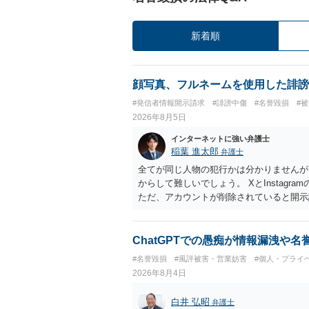
新着順
顔写真、フルネームを使用した誹謗
#発信者情報開示請求
#誹謗中傷
#名誉毀損
#
2026年8月5日
インターネットに強い弁護士
稲葉 進太郎
弁護士
全てが同じ人物の犯行かは分かりませんが
からして難しいでしょう。 XとInstag
ただ、アカウントが削除されていると開示
削除されている場合、今から進めても失敗
相手に全ての弁護士費用を負担させること
せることができるでしょう。訴訟で判決と
ChatGPTでの愚痴が情報漏洩や
ない場合があり何ともいえないところでし
#名誉毀損
#風評被害・営業妨害
#個人・プライ
2026年8月4日
白井 弘昭
弁護士