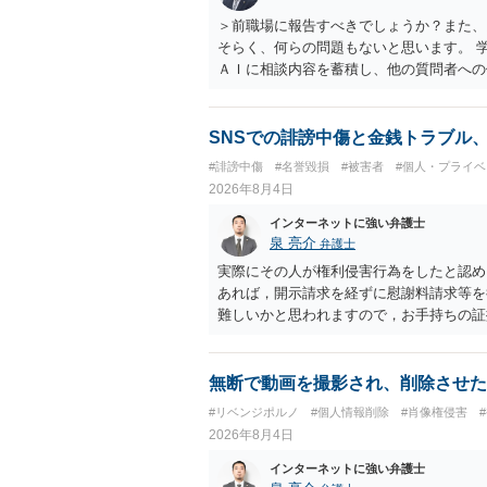
＞前職場に報告すべきでしょうか？また、
そらく、何らの問題もないと思います。 
ＡＩに相談内容を蓄積し、他の質問者への
社名を特定していない限り、一般論として
ので、その情報自体が、秘密情報に当たる
中傷の不特定多数への公開に当たるとも思
SNSでの誹謗中傷と金銭トラブル
したかも第三者にしられることはないので
#誹謗中傷
#名誉毀損
#被害者
#個人・プライベ
して書き込んだとしても）、相談者さんが
2026年8月4日
参考まで。
インターネットに強い弁護士
泉 亮介
弁護士
実際にその人が権利侵害行為をしたと認め
あれば，開示請求を経ずに慰謝料請求等を
難しいかと思われますので，お手持ちの証
無断で動画を撮影され、削除させた
#リベンジポルノ
#個人情報削除
#肖像権侵害
2026年8月4日
インターネットに強い弁護士