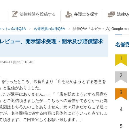
法律相談を投稿する
弁護士を探す
法律Q
ネットの法律Q&A
名誉毀損の法律Q&A
法律Q&A「ネガティブなGoogl
mapレビュー、開示請求受理・開示及び賠償請求
名誉
1
024年11月22日 10:48
2


後述）を行ったところ、飲食店より「店を貶めようとする悪意を
」と返信がありました。

3
したが返事はありません。→「「店を貶めようとする悪意を
」とご返信頂きましたが、こちらへの返信ができなかった為
意図はもちろんのことありません。元々好きだからこそ通っ
4
すが、名誉毀損に値する内容は具体的にどういった点でしょ
て頂きます、ご回答宜しくお願い致します。」

5