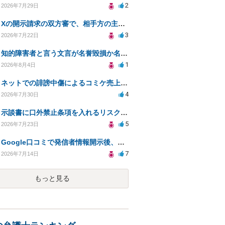
2
2026年7月29日
Xの開示請求の双方審で、相手方の主張が口頭ばかりで把握しきれません
3
2026年7月22日
知的障害者と言う文言が名誉毀損か名誉感情の侵害になるか教えてほしい。
1
2026年8月4日
ネットでの誹謗中傷によるコミケ売上減少、損害賠償は可能か？
4
2026年7月30日
示談書に口外禁止条項を入れるリスクはありますか？
5
2026年7月23日
Google口コミで発信者情報開示後、損害賠償請求を受けています。示談について相談です。
7
2026年7月14日
もっと見る