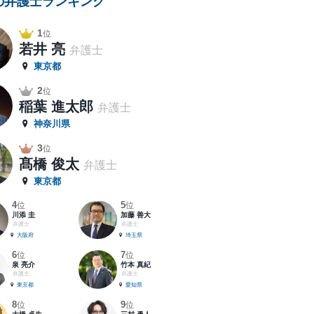
の弁護士ランキング
1
位
若井 亮
弁護士
東京都
2
位
稲葉 進太郎
弁護士
神奈川県
3
位
髙橋 俊太
弁護士
東京都
4
5
位
位
川添 圭
加藤 善大
弁護士
弁護士
大阪府
埼玉県
6
7
位
位
泉 亮介
竹本 真紀
弁護士
弁護士
東京都
愛知県
8
9
位
位