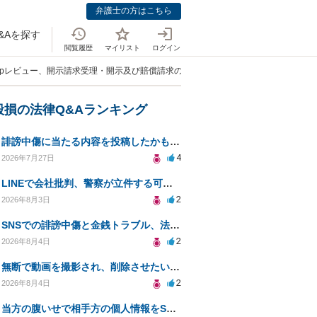
弁護士の方はこちら
&Aを探す
閲覧履歴
マイリスト
ログイン
e mapレビュー、開示請求受理・開示及び賠償請求の可能性について質問。」
毀損の法律Q&Aランキング
誹謗中傷に当たる内容を投稿したかもしれない。開示請求や民事刑事裁判に発展しうるのか教えて欲しい。
4
2026年7月27日
LINEで会社批判、警察が立件する可能性は？
2
2026年8月3日
SNSでの誹謗中傷と金銭トラブル、法的対応の相談
2
2026年8月4日
無断で動画を撮影され、削除させたいが連絡が返ってこない。
2
2026年8月4日
当方の腹いせで相手方の個人情報をSNSで晒してしまい名誉毀損させてしまったかもしれない