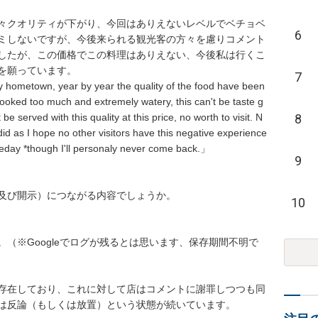
々クオリティが下がり、今回はありえないレベルでベチョベ
6
ミしないですが、今後来られる観光客の方々を慮りコメント
したが、この価格でこの料理はありえない、今後私は行くこ
を願っています。

7
hometown, year by year the quality of the food have been 
ooked too much and extremely watery, this can't be taste g
8
be served with this quality at this price, no worth to visit. N
did as I hope no other visitors have this negative experience 
meday *though I'll personaly never come back.」

9
及び開示）につながる内容でしょうか。

10
（※Googleでログが残るとは思います、保存期間不明で
存在しており、これに対して店はコメントに謝罪しつつも同
は反論（もしくは放置）という状態が続いています。
