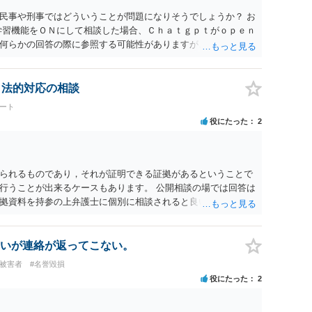
民事や刑事ではどういうことが問題になりそうでしょうか？ お
学習機能をＯＮにして相談した場合、Ｃｈａｔｇｐｔがｏｐｅｎ
何らかの回答の際に参照する可能性がありますが、個人名や会
抽象化されて回答に織り込まれる可能性が生じるにすぎません
とは思えませんし、名誉棄損として、個人や会社に対する誹謗
われません。 もちろん、誰がその内容をｃｈａｔｇｐｔに入力
、法的対応の相談
、個人や会社の特定をせずに書き込んだことで（おそらく特定
ート
刑事民事の責任に問われることはないでしょう。 私見ながらご
役にたった
2
られるものであり，それが証明できる証拠があるということで
行うことが出来るケースもあります。 公開相談の場では回答は
拠資料を持参の上弁護士に個別に相談されると良いでしょう。
いが連絡が返ってこない。
#被害者
#名誉毀損
役にたった
2