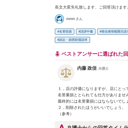
長文大変失礼致します、ご回答頂けます
mmm さん
名誉毀損
誹謗中傷
発信者情報開示請
訴訟・損害賠償請求
ベストアンサーに選ばれた
内藤 政信
弁護士
１，店の評価になりますが、店にとって
名誉棄損ととられても仕方がありません
最終的には名誉棄損にはならないでしょ
２，削除されたほうがいいでしょう。

（参考）