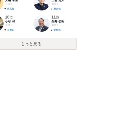
大橋 卓生
三村 勇人
弁護士
弁護士
東京都
東京都
10
11
位
位
小杉 和
白井 弘昭
弁護士
弁護士
京都府
愛知県
もっと見る