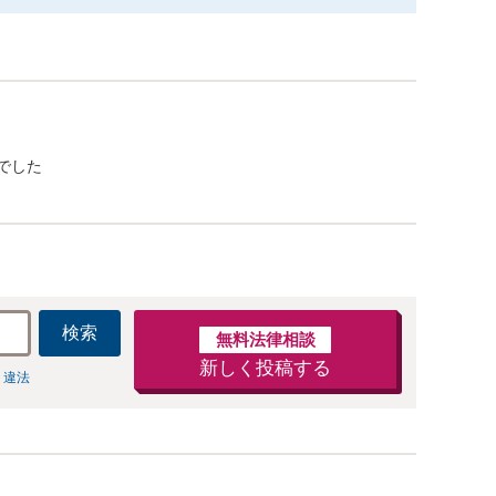
でした
検索
無料法律相談
新しく投稿する
 違法