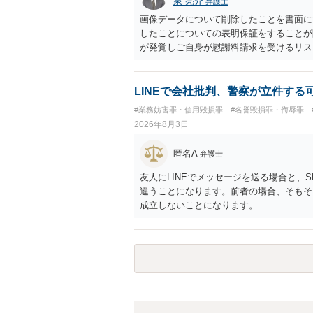
泉 亮介
弁護士
画像データについて削除したことを書面に
したことについての表明保証をすることが
が発覚しご自身が慰謝料請求を受けるリス
かと思われます。
LINEで会社批判、警察が立件する
#業務妨害罪・信用毀損罪
#名誉毀損罪・侮辱罪
2026年8月3日
匿名A
弁護士
友人にLINEでメッセージを送る場合と、
違うことになります。前者の場合、そもそ
成立しないことになります。