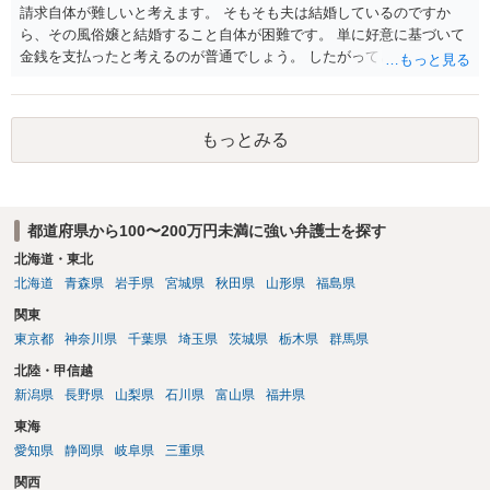
請求自体が難しいと考えます。 そもそも夫は結婚しているのですか
ら、その風俗嬢と結婚すること自体が困難です。 単に好意に基づいて
金銭を支払ったと考えるのが普通でしょう。 したがってどのような構
成をとったとしても、費用をかける意味は見いだしにくいです。 あえ
て言うなら不貞慰謝料請求の可能性が一応あります。
もっとみる
都道府県から100〜200万円未満に強い弁護士を探す
北海道・東北
北海道
青森県
岩手県
宮城県
秋田県
山形県
福島県
関東
東京都
神奈川県
千葉県
埼玉県
茨城県
栃木県
群馬県
北陸・甲信越
新潟県
長野県
山梨県
石川県
富山県
福井県
東海
愛知県
静岡県
岐阜県
三重県
関西