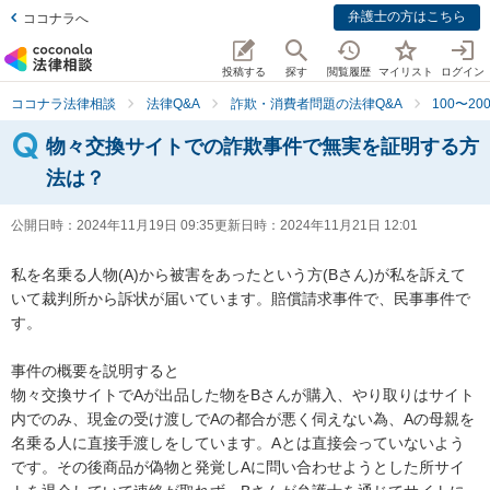
弁護士の方はこちら
ココナラへ
投稿する
探す
閲覧履歴
マイリスト
ログイン
ココナラ法律相談
法律Q&A
詐欺・消費者問題の法律Q&A
100〜2
物々交換サイトでの詐欺事件で無実を証明する方
法は？
公開日時：
2024年11月19日 09:35
更新日時：
2024年11月21日 12:01
私を名乗る人物(A)から被害をあったという方(Bさん)が私を訴えて
いて裁判所から訴状が届いています。賠償請求事件で、民事事件で
す。

事件の概要を説明すると

物々交換サイトでAが出品した物をBさんが購入、やり取りはサイト
内でのみ、現金の受け渡しでAの都合が悪く伺えない為、Aの母親を
名乗る人に直接手渡しをしています。Aとは直接会っていないよう
です。その後商品が偽物と発覚しAに問い合わせようとした所サイ