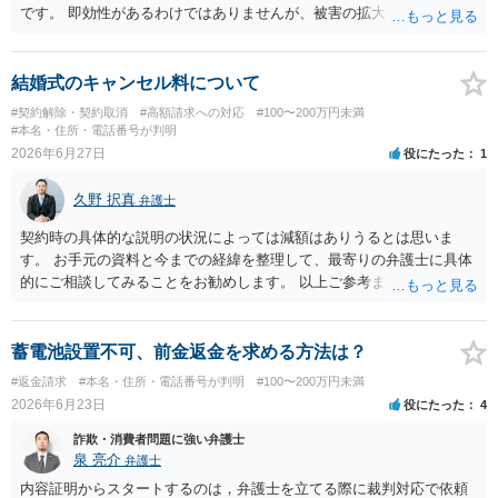
です。 即効性があるわけではありませんが、被害の拡大を防ぐため、
たとえばご母堂を保護して姪から引き離したり、必要に応じ成年後見
申立に繋がることをめざして、高齢者虐待（経済的虐待）事案とし
て、ご母堂の自宅の市町村役場に相談するのが正しいやり方になりま
結婚式のキャンセル料について
す。
#契約解除・契約取消
#高額請求への対応
#100〜200万円未満
#本名・住所・電話番号が判明
2026年6月27日
役にたった
1
久野 択真
弁護士
契約時の具体的な説明の状況によっては減額はありうるとは思いま
す。 お手元の資料と今までの経緯を整理して、最寄りの弁護士に具体
的にご相談してみることをお勧めします。 以上ご参考までに。
蓄電池設置不可、前金返金を求める方法は？
#返金請求
#本名・住所・電話番号が判明
#100〜200万円未満
2026年6月23日
役にたった
4
詐欺・消費者問題に強い弁護士
泉 亮介
弁護士
内容証明からスタートするのは，弁護士を立てる際に裁判対応で依頼