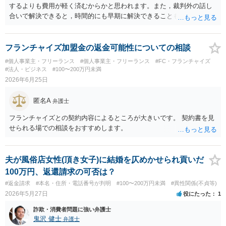
するよりも費用が軽く済むからかと思われます。また，裁判外の話し
合いで解決できると，時間的にも早期に解決できることも見込めま
す。 もっとも，ケースによっては裁判外の交渉が意味をなさないケー
スもあり，その場合は裁判手続きから始めることとなるかと思われま
す。 支払督促については異議を出されると通常訴訟へ移行するため，
フランチャイズ加盟金の返金可能性についての相談
相手から異議が出ることが予想される場合は最初から訴訟手続きを取
#個人事業主・フリーランス
#個人事業主・フリーランス
#FC・フランチャイズ
った方が良いでしょう。
#法人・ビジネス
#100〜200万円未満
2026年6月25日
匿名A
弁護士
フランチャイズとの契約内容によるところが大きいです。 契約書を見
せられる場での相談をおすすめします。
夫が風俗店女性(頂き女子)に結婚を仄めかせられ貢いだ
100万円、返還請求の可否は？
#返金請求
#本名・住所・電話番号が判明
#100〜200万円未満
#異性関係(不貞等)
2026年5月27日
役にたった
1
詐欺・消費者問題に強い弁護士
鬼沢 健士
弁護士