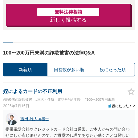
無料法律相談
新しく投稿する
100〜200万円未満の詐欺被害の法律Q&A
新着順
回答数が多い順
役にたった順
姪によるカードの不正利用
#高齢者の詐欺被害
#本名・住所・電話番号が判明
#100〜200万円未満
2026年7月16日
役にたった
2
吉田 雄大
弁護士
携帯電話会社やクレジットカード会社は通常、ご本人からの問い合わ
せにしか応じませんので、ご母堂の代理であなたが動くことは難しい