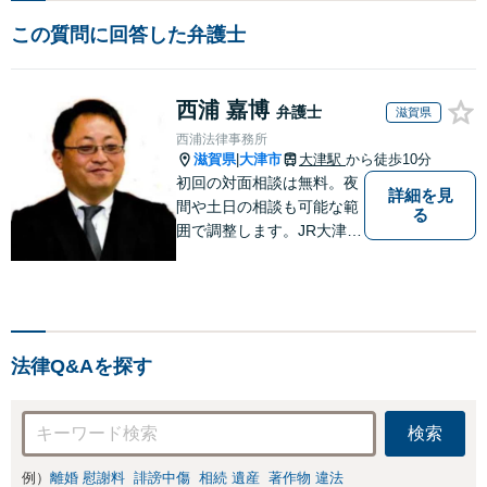
この質問に回答した弁護士
西浦 嘉博
弁護士
滋賀県
西浦法律事務所
滋賀県
大津市
大津駅
から徒歩10分
|
初回の対面相談は無料。夜
詳細を見
間や土日の相談も可能な範
る
囲で調整します。JR大津駅
から徒歩10分、京阪大津線
上栄町駅から徒歩4分、大
津赤十字病院の前になりま
す。 【滋賀県２位 弁護士
ドットコムランキング（20
法律Q&Aを探す
24年7月-2026年7月現
在）】
検索
例）
離婚 慰謝料
誹謗中傷
相続 遺産
著作物 違法