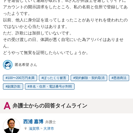
トを退会していて連絡が取れず、Bさんが弁護士を通じてサイトに
アカウントの開示請求をしたところ、私の名前と住所で登録してあ
ったようです。

以前、他人に身分証を送ってしまったことがありそれを使われたの
ではないかと心当たりはあります。

ただ、詐欺には加担していないです。

その受け渡しの日、体調が悪く自宅にいた為アリバイはありませ
ん。

どうやって無実を証明したらいいでしょうか。
匿名希望 さん
100〜200万円未満
ぼったくり被害
契約解除・契約取消
悪徳商法
副業詐欺
本名・住所・電話番号が判明
弁護士からの回答タイムライン
西浦 嘉博
弁護士
滋賀県
>
大津市