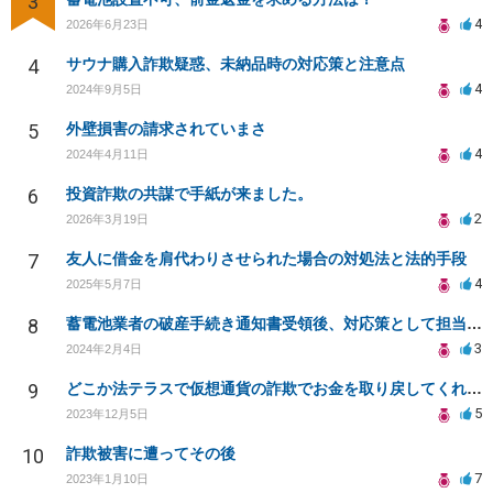
3
4
2026年6月23日
4
サウナ購入詐欺疑惑、未納品時の対応策と注意点
4
2024年9月5日
5
外壁損害の請求されていまさ
4
2024年4月11日
6
投資詐欺の共謀で手紙が来ました。
2
2026年3月19日
7
友人に借金を肩代わりさせられた場合の対処法と法的手段
4
2025年5月7日
8
蓄電池業者の破産手続き通知書受領後、対応策として担当者への内容証明送付の可否について相談
3
2024年2月4日
9
どこか法テラスで仮想通貨の詐欺でお金を取り戻してくれる弁護士事務所教えてください。
5
2023年12月5日
10
詐欺被害に遭ってその後
7
2023年1月10日