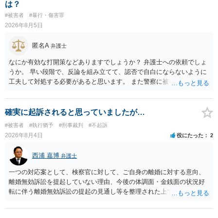
関係の有無にかかわらず、5年以上の有期拘禁刑に処する。 第176条 1
は？
次に掲げる行為又は事由その他これらに類する行為又は事由により、
#被害者
#暴行・傷害罪
同意しない意思を形成し、表明し若しくは全うすることが困難な状態
2026年8月5日
にさせ又はその状態にあることに乗じて、わいせつな行為をした者
は、婚姻関係の有無にかかわらず、6月以上10年以下の拘禁刑に処す
匿名A
弁護士
る。 ③アルコール若しくは薬物を摂取させること又はそれらの影響が
あること。 以上の通りですから、アルコール摂取だけでなく、「同意
なにか有効な打開策などありますでしょうか？ 弁護士への依頼でしょ
しない意思を形成し、表明し若しくは全うすることが困難な状態」で
うか。 早い段階で、反論を組み立てて、認否で自白にならないように
あることが必要です。
工夫して対処する必要があると思います。 また警察に被害届を出すと
して、なんとか受理してもらうための方策などありますでしょうか？
告訴状を作って証拠をそろえて出すことでしょう。
確実に起訴されると思っていましたが…
#被害者
#執行猶予
#刑事裁判
#不起訴
2026年8月4日
役にたった
2
西浦 嘉博
弁護士
一つの対応案として、検察官に対して、ご自身の離婚に対する意向、
離婚無効訴訟を提起していない理由、今後の体調面・金銭面の状況好
転に伴う離婚無効訴訟の提起の見通し等を整理された上で、書面とし
て提出されることを検討されてみてはいかがでしょうか。 少なくとも
検察官の処分判断の際、相談者さんの意向を示す証拠の一つとして位