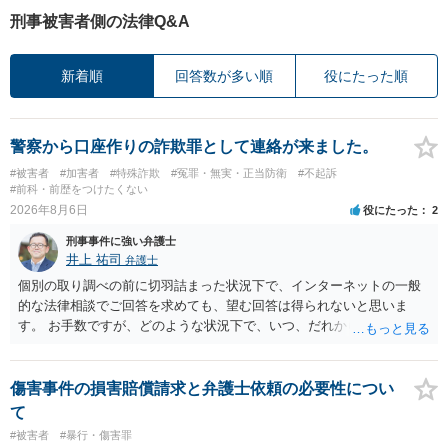
刑事被害者側の法律Q&A
新着順
回答数が多い順
役にたった順
警察から口座作りの詐欺罪として連絡が来ました。
#被害者
#加害者
#特殊詐欺
#冤罪・無実・正当防衛
#不起訴
#前科・前歴をつけたくない
2026年8月6日
役にたった
2
刑事事件に強い弁護士
井上 祐司
弁護士
個別の取り調べの前に切羽詰まった状況下で、インターネットの一般
的な法律相談でご回答を求めても、望む回答は得られないと思いま
す。 お手数ですが、どのような状況下で、いつ、だれからどのような
経緯で口座の提供を頼まれ開設したか、それによる詐欺等の収益がど
の程度だと聞いているのかということについて、お近くで詳細な法律
相談を受けられたうえで対処方法を探された方がよいと思われます。
傷害事件の損害賠償請求と弁護士依頼の必要性につい
一般論でいえば、任意取り調べの場合、ＩＣレコーダーを持参して取
て
り調べ内容を録音することは必須だと考えます。
#被害者
#暴行・傷害罪