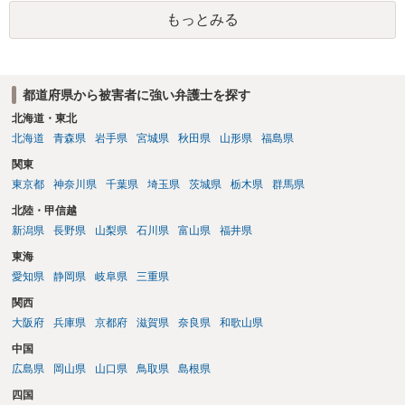
置づけられる様に思われます。 より詳細についてお聞きになりたい場
もっとみる
合、最寄りの法律事務所での相談を検討ください
都道府県から被害者に強い弁護士を探す
北海道・東北
北海道
青森県
岩手県
宮城県
秋田県
山形県
福島県
関東
東京都
神奈川県
千葉県
埼玉県
茨城県
栃木県
群馬県
北陸・甲信越
新潟県
長野県
山梨県
石川県
富山県
福井県
東海
愛知県
静岡県
岐阜県
三重県
関西
大阪府
兵庫県
京都府
滋賀県
奈良県
和歌山県
中国
広島県
岡山県
山口県
鳥取県
島根県
四国