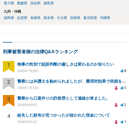
香川県
愛媛県
高知県
徳島県
九州・沖縄
福岡県
佐賀県
長崎県
熊本県
大分県
宮崎県
鹿児島県
沖縄県
刑事被害者側の法律Q&Aランキング
1
検事の性別で起訴判断の厳しさは変わるのか知りたい
8
2026年7月29日
2
警察には弁護士を勧められましたが、費用対効果で依頼をすることを躊躇しています。
3
2026年7月30日
3
警察から口座作りの詐欺罪として連絡が来ました。
2
2026年8月6日
4
紛失した財布が見つかったが抜かれた現金について
1
2026年8月2日