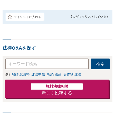
2人が
マイリストしています
マイリストに入れる
法律Q&Aを探す
検索
例）
離婚 慰謝料
誹謗中傷
相続 遺産
著作物 違法
無料法律相談
新しく投稿する