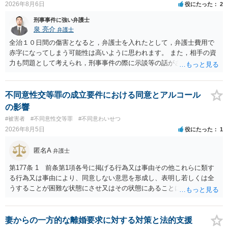
2026年8月6日
役にたった
2
刑事事件に強い弁護士
泉 亮介
弁護士
全治１０日間の傷害となると，弁護士を入れたとして，弁護士費用で
赤字になってしまう可能性は高いように思われます。 また，相手の資
力も問題として考えられ，刑事事件の際に示談等の話がされなかった
のであれば，資力がなく回収ができないというリスクもあるでしょ
う。
不同意性交等罪の成立要件における同意とアルコール
の影響
#被害者
#不同意性交等罪
#不同意わいせつ
2026年8月5日
役にたった
1
匿名A
弁護士
第177条 1 前条第1項各号に掲げる行為又は事由その他これらに類す
る行為又は事由により、同意しない意思を形成し、表明し若しくは全
うすることが困難な状態にさせ又はその状態にあることに乗じて、性
交、肛門性交、口腔性交又は膣若しくは肛門に身体の一部（陰茎を除
く。）若しくは物を挿入する行為であってわいせつなもの（以下この
条及び第179条第2項において「性交等」という。）をした者は、婚姻
妻からの一方的な離婚要求に対する対策と法的支援