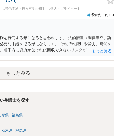
について
#音信不通・行方不明の相手
#個人・プライベート
役にたった
1
権を行使する形になると思われます。 法的措置（調停申立、訴
必要な手続を取る形になります。 それぞれ費用や労力、時間を
、相手方に資力がなければ回収できないリスクがあることに留
お住まいの地域の市役所での法律相談会の利用や、（資力要件が
さい。
もっとみる
い弁護士を探す
山形県
福島県
栃木県
群馬県