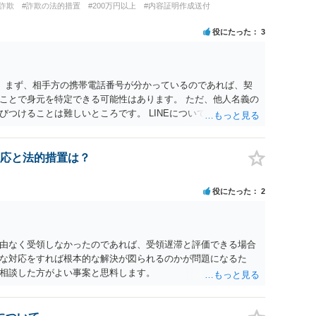
詐欺
#詐欺の法的措置
#200万円以上
#内容証明作成送付
h2等）の事実も踏まえ、応じない場合は法的措置を辞さない姿勢で
役にたった
3
。 まず、相手方の携帯電話番号が分かっているのであれば、契
ことで身元を特定できる可能性はあります。 ただ、他人名義の
つけることは難しいところです。 LINEについても、詐欺の
が、携帯電話の番号を経由する方法より難しくなります。 身元
かを確認していきます。 基本的に贈与に該当する場合には返金
返金の理屈があるかどうかを確認していきます。 さらに、渡し
応と法的措置は？
精査します。 上記を経て、身元の特定、返金の理屈があると判
ートすることになるでしょう。 ご理解のとおり、詐欺であるこ
役にたった
2
件化が出来るのであれば、返金交渉で有利になる可能性がありま
ころがあります。 こちらについては、一度、最寄りの警察署に
体的な見通しに関しては、証拠を拝見する必要があるため、直接
す。
由なく受領しなかったのであれば、受領遅滞と評価できる場合
な対応をすれば根本的な解決が図られるのかが問題になるた
相談した方がよい事案と思料します。