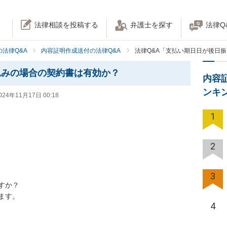
法律相談を投稿する
弁護士を探す
法律Q
法律Q&A
内容証明作成送付の法律Q&A
法律Q&A「支払い期日日が後日
込みの場合の契約書は有効か？
内容
ンキ
024年11月17日 00:18
1
2
3
か？

ます。
4