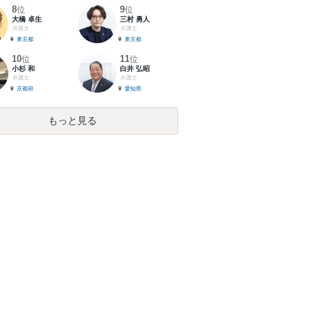
8
9
位
位
大橋 卓生
三村 勇人
弁護士
弁護士
東京都
東京都
10
11
位
位
小杉 和
白井 弘昭
弁護士
弁護士
京都府
愛知県
もっと見る