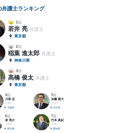
の弁護士ランキング
1
位
若井 亮
弁護士
東京都
2
位
稲葉 進太郎
弁護士
神奈川県
3
位
髙橋 俊太
弁護士
東京都
4
5
位
位
川添 圭
加藤 善大
弁護士
弁護士
大阪府
埼玉県
6
7
位
位
泉 亮介
竹本 真紀
弁護士
弁護士
東京都
愛知県