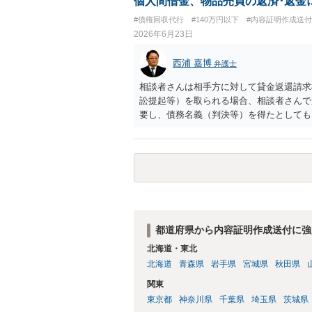
個人間借金、物品売買の返済･返金
#債権回収代行
#140万円以下
#内容証明作成送付
2026年6月23日
西浦 嘉博
弁護士
相談者さんは相手方に対して貸金返還請求
訟提起等）を取られる場合、相談者さんで
要し、債務名義（判決等）を得たとしても
意ください。 一般民事となりますので、
ありますが）法テラスでの相談を検討くだ
都道府県から内容証明作成送付に強
北海道・東北
北海道
青森県
岩手県
宮城県
秋田県
関東
東京都
神奈川県
千葉県
埼玉県
茨城県