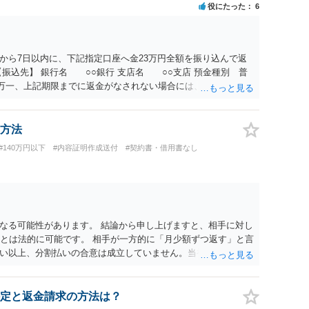
役にたった
6
から7日以内に、下記指定口座へ金23万円全額を振り込んで返
振込先】 銀行名 ○○銀行 支店名 ○○支店 預金種別 普
○○○ 万一、上記期限までに返金がなされない場合には、貴殿には任
むを得ず、返還金23万円及びこれに対する遅延損害金の支払い
法的手続を直ちに講じます。 その際には、訴訟に要する費用そ
て請求する予定ですので、あらかじめ申し添えます。 本件は、
方法
じた返還義務の履行を求めるものにすぎません。貴殿の仕入先
#140万円以下
#内容証明作成送付
#契約書・借用書なし
、私に対する返還義務の発生や履行時期には何ら影響を及ぼす
解決を不必要に遅延させることなく、誠意をもって速やかに返金
以上
なる可能性があります。 結論から申し上げますと、相手に対し
ことは法的に可能です。 相手が一方的に「月少額ずつ返す」と言
い以上、分割払いの合意は成立していません。当初の返済期日
があります。 具体的には、以下の手順で進めるのが効果的で
ayのメッセージ等で「分割払いには同意していないため、残額の
 相手の本名・住所の確認：応じない場合に法的手段（少額訴訟
定と返金請求の方法は？
。分からない場合は、まず本名や住所の特定を進めてくださ