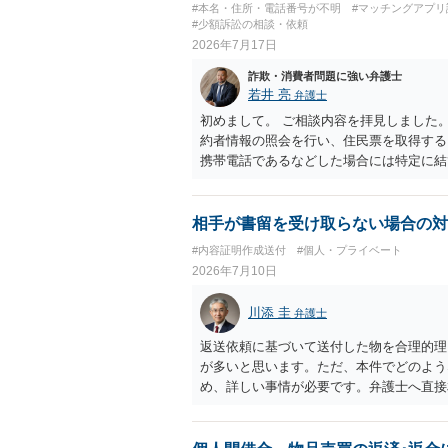
#本名・住所・電話番号が不明
#マッチングアプリ
い。 相手が購入した高額商品（Switc
#少額訴訟の相談・依頼
交渉に臨むのが現実的かと思います。
2026年7月17日
詐欺・消費者問題に強い弁護士
若井 亮
弁護士
初めまして。 ご相談内容を拝見しました
約者情報の照会を行い、住民票を取得する
携帯電話であるなどした場合には特定に結び
事案であれば照会できる可能性はあります
を特定した後は、返金の理屈があるかどう
請求ができません。 詐欺を含め、当方に
相手が書留を受け取らない場合の対
た金額について、裏付けがあるかどうかも
#内容証明作成送付
#個人・プライベート
断できるのであれば、まずは交渉からスタ
2026年7月10日
との立証は簡単ではありません。 刑事事
すが、民事上の詐欺の立証以上に難しいと
川添 圭
弁護士
被害相談をするようにしてください。 具
弁護士にご相談された方が良いかと思いま
返送依頼に基づいて送付した物を合理的理
が多いと思います。ただ、本件でどのよう
め、詳しい事情が必要です。弁護士へ直接