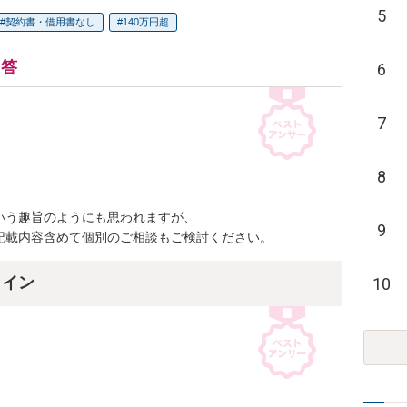
5
契約書・借用書なし
140万円超
回答
6
7
8
う趣旨のようにも思われますが、

9
記載内容含めて個別のご相談もご検討ください。
ライン
10