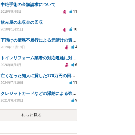
中絶手術の金額請求について
11
2019年9月8日
飲み屋の未収金の回収
10
2018年1月21日
下請けの債務不履行による元請けの責任は無いのでしょうか？
4
2019年11月19日
トイレリフォーム業者の対応遅延に対する法的措置相談
6
2026年8月4日
亡くなった知人に貸した170万円の回収方法について相談したい
11
2024年7月19日
クレジットカードなどの滞納による強制執行について
9
2021年6月30日
もっと見る