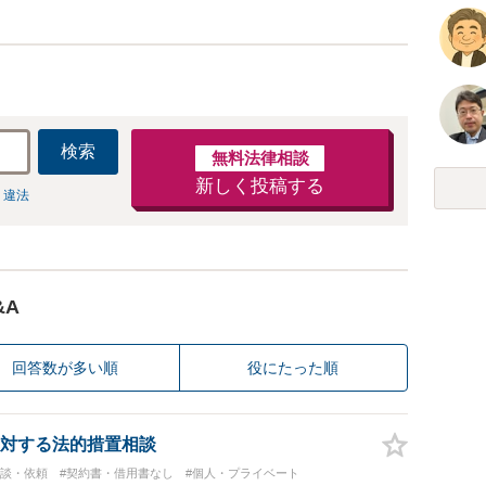
検索
無料法律相談
新しく投稿する
 違法
&A
回答数が多い順
役にたった順
対する法的措置相談
相談・依頼
#契約書・借用書なし
#個人・プライベート