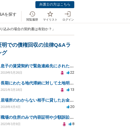
弁護士の方はこちら
&Aを探す
閲覧履歴
マイリスト
ログイン
振り込みの場合の契約書は有効か？」
証明での債権回収の法律Q&Aラ
ング
息子の賃貸契約で緊急連絡先にされた親が負う法的責任は？
22
2019年5月26日
長期にわたる地代滞納に対して土地明渡請求は可能でしょうか？
13
2021年3月18日
居場所のわからない相手に貸したお金を回収(債権回収)できますか？
20
2018年4月4日
職場の住所のみで内容証明や少額訴訟は可能か？
8
2023年3月9日