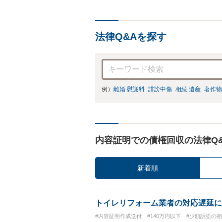
法律Q&Aを探す
例）
離婚 慰謝料
誹謗中傷
相続 遺産
著作物
内容証明での債権回収の法律Q
新着順
トイレリフォーム業者の対応遅延に
#内容証明作成送付
#140万円以下
#少額訴訟の