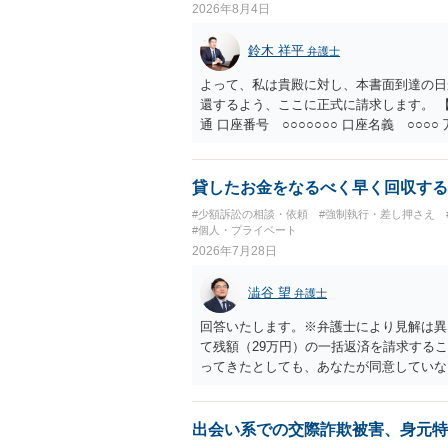
2026年8月4日
鈴木 祥平
弁護士
よって、私は貴殿に対し、本書面到達の日
還するよう、ここに正式に請求します。 【
通 口座番号 ○○○○○○○ 口座名義 ○
意に返金する意思がないものと判断し、や
を求める民事訴訟、支払督促その他必要な
の他法令上認められる金員についても併せ
貸したお金をなるべく早く回収する
貴殿自らが契約を解約したことによって生
#少額訴訟の相談・依頼
#強制執行・差し押さえ
との取引関係や返金時期などの内部事情は
#個人・プライベート
ものではありません。 これ以上、本件の
2026年7月28日
手続を履行されるよう、強く求めます。 
澁谷 望
弁護士
回答いたします。※弁護士により見解は異
て残額（29万円）の一括返済を請求する
ってきたとしても、あなたが同意していな
も過ぎているため、一括返済を求める権利
す。 分割拒否と一括請求の通知：PayP
一括払いを求める」旨を明確に伝えます。
出会い系での交際詐欺被害、身元特
など）をとるには、相手の身元が必要です