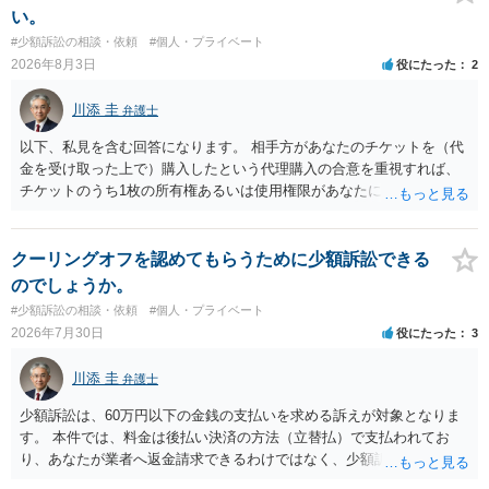
場合も）、裁判所が当該代理人弁護士に事前連絡し、引き続き訴訟も
い。
受任するかを聞いたうえで、受任の意志が明らかになったところで、
#少額訴訟の相談・依頼
#個人・プライベート
直接被告に送達するのではなく、代理人に訴状の受領を促すこともあ
2026年8月3日
役にたった
2
ります。 ラインのやり取りでしか証拠がないと、実際の本人性が明ら
かではありません。もちろん弁護士（２０万円の請求で代理人弁護士
川添 圭
弁護士
に委任するかも疑わしいのですが）も住所は明らかにしないでしょ
う。 何か本人を示す事実（振込先などの情報）から、相手の住所等の
以下、私見を含む回答になります。 相手方があなたのチケットを（代
情報を割り出していくしかないように思えます。 以上、ご参考まで。
金を受け取った上で）購入したという代理購入の合意を重視すれば、
チケットのうち1枚の所有権あるいは使用権限があなたにあり、チケッ
トの引渡しを求める権利があるという主張が認められやすいといえま
す。 一方、このチケット購入には「相手方と一緒に行く」という合意
も付随していたことを無視することができません。こちらを重視すれ
クーリングオフを認めてもらうために少額訴訟できる
ば、交際を終了させたことにより「一緒に行く」という結果の実現に
のでしょうか。
重大な障害が発生しており、当然にチケットを引き渡すべきといえる
#少額訴訟の相談・依頼
#個人・プライベート
かは微妙であり、むしろ返金すべきとするのが当事者の合理的意思に
2026年7月30日
役にたった
3
合致するのではないか、という判断に傾くことになると思います。 例
えば、当該チケットが座席指定である場合、交際を解消した2人が当日
川添 圭
弁護士
隣り合わせになることは避けたいという心理が働くことも無理からぬ
ところです。一方、チケットがエリア指定のアリーナ席であれば隣り
少額訴訟は、60万円以下の金銭の支払いを求める訴えが対象となりま
合わせにならずに済むかもしれませんし、そのチケットが入手困難で
す。 本件では、料金は後払い決済の方法（立替払）で支払われてお
あったり特別席であったりすれば、判断は変わってくるかもしれませ
り、あなたが業者へ返金請求できるわけではなく、少額訴訟は使えな
ん。当該チケットがチケット転売防止法に規定する特定興行入場券に
いと思われます。 当該事業者と後払い決済業者を被告として債務不存