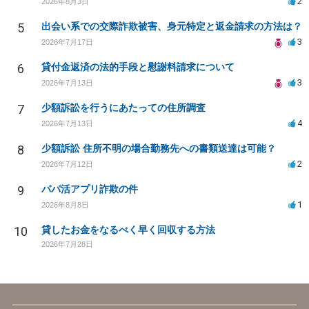
2
2026年8月3日
5
出会い系での交際詐欺被害、身元特定と返金請求の方法は？
3
2026年7月17日
6
貸付金返済の法的手段と慰謝料請求について
3
2026年7月13日
7
少額訴訟を行うにあたっての住所調査
4
2026年7月13日
8
少額訴訟 住所不明の場合勤務先への書類送達は可能？
2
2026年7月12日
9
パパ活アプリ詐欺の件
1
2026年8月8日
10
貸したお金をなるべく早く回収する方法
2026年7月28日