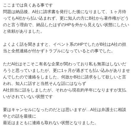
ここまでは良くある事です

問題は納品後、A社に請求書を発行した後になりまして、１ヶ月待
ってもA社から払い込まれず、更に知人の方にB社から著作権がどう
のと言う理由で、納品したはずのHPを外から見えない状態にしたい
と依頼がありました。

よくよく話を聞きますと、イベント系のHPでしたがB社はA社の担
当と全然連絡が付かずトラブルになっているとの事でした。

ただA社はそこそこ有名な企業が関わっており私も無茶はしないだ
ろうと思っていましたが、更に1ヶ月が過ぎても払い込みがありませ
んでしたので連絡をしました、何故かB社に請求をして欲しいと言
われ、知人に話すと当然そんな話にはならず

A社担当に話をしましたが、それから現在約半年になりますが支払
いがされていない状態です

要はキャンセルになったのだとは思いますが…A社は弁護士に相談
中との話を最後に

最近はまともに連絡も取れない状態となりました。
