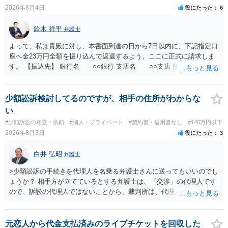
2026年8月4日
役にたった
6
鈴木 祥平
弁護士
よって、私は貴殿に対し、本書面到達の日から7日以内に、下記指定口
座へ金23万円全額を振り込んで返還するよう、ここに正式に請求しま
す。 【振込先】 銀行名 ○○銀行 支店名 ○○支店 預金種別 普通
口座番号 ○○○○○○○ 口座名義 ○○○○ 万一、上記期限までに返金がな
されない場合には、貴殿には任意に返金する意思がないものと判断
し、やむを得ず、返還金23万円及びこれに対する遅延損害金の支払い
少額訟訴検討してるのですが、相手の住所がわからな
を求める民事訴訟、支払督促その他必要な法的手続を直ちに講じま
い
す。 その際には、訴訟に要する費用その他法令上認められる金員につ
#少額訴訟の相談・依頼
#個人・プライベート
#契約書・借用書なし
#140万円以下
いても併せて請求する予定ですので、あらかじめ申し添えます。 本件
2026年8月3日
役にたった
3
は、貴殿自らが契約を解約したことによって生じた返還義務の履行を
求めるものにすぎません。貴殿の仕入先との取引関係や返金時期など
白井 弘昭
弁護士
の内部事情は、私に対する返還義務の発生や履行時期には何ら影響を
及ぼすものではありません。 これ以上、本件の解決を不必要に遅延さ
>少額訟訴の手続きを代理人を名乗る弁護士さんに送ってもいいのでし
せることなく、誠意をもって速やかに返金手続を履行されるよう、強
ょうか？ 相手方が立てているとする弁護士は、「交渉」の代理人です
く求めます。 以上
ので、訴訟の代理人ではないことから、裁判所は、代理人宛ての訴状
を受け取ることは無いと思われます。 なお、交渉段階で代理人が就い
ている場合は、相手方（被告）の住所で訴状を作成提出し、裁判所に
代理人が就いていたことを知らせると（訴状の記載内容から明らかな
元恋人から代金支払済みのライブチケットを回収した