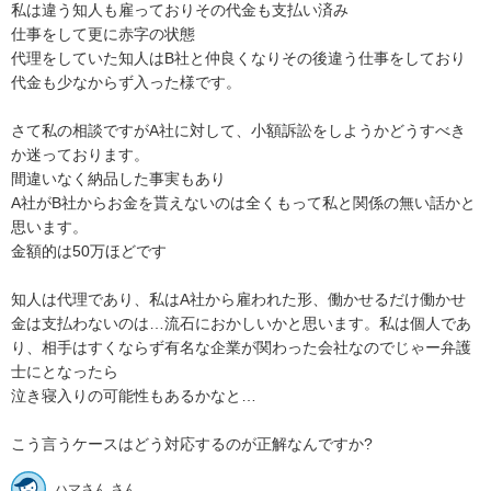
私は違う知人も雇っておりその代金も支払い済み

仕事をして更に赤字の状態

代理をしていた知人はB社と仲良くなりその後違う仕事をしており
代金も少なからず入った様です。

さて私の相談ですがA社に対して、小額訴訟をしようかどうすべき
か迷っております。

間違いなく納品した事実もあり

A社がB社からお金を貰えないのは全くもって私と関係の無い話かと
思います。

金額的は50万ほどです

知人は代理であり、私はA社から雇われた形、働かせるだけ働かせ
金は支払わないのは…流石におかしいかと思います。私は個人であ
り、相手はすくならず有名な企業が関わった会社なのでじゃー弁護
士にとなったら

泣き寝入りの可能性もあるかなと…

こう言うケースはどう対応するのが正解なんですか?
ハマさん さん