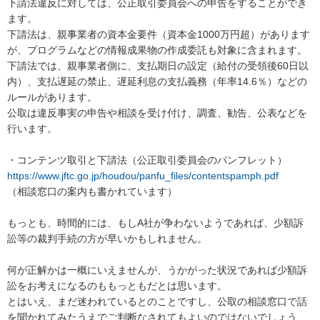
下請法違反に対しては、公正取引委員会への申告をすることができ
ます。

下請法は、親事業者の資本金要件（資本金1000万円超）があります
が、プログラムなどの情報成果物の作成委託も対象に含まれます。

下請法では、親事業者側に、支払期日の設定（給付の受領後60日以
内）、支払遅延の禁止、遅延利息の支払義務（年率14.6％）などの
ルールがあります。

公取は違反事実の申告や相談を受け付け、調査、勧告、公表などを
行います。

https://www.jftc.go.jp/houdou/panfu_files/contentspamph.pdf
（相談窓口の案内も書かれています）

もっとも、時間的には、もしA社が争わないようであれば、少額訴
訟等の裁判手続の方が早いかもしれません。

何が正解かは一概にいえませんが、うかがった状況であれば少額訴
訟をお考えになるのももっともだとは思います。

とはいえ、まだ迷われているとのことですし、公取の相談窓口で話
を聞かれてみたうえでご判断なされてもよいのではないでしょう