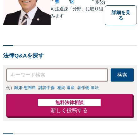
県
区
歩5分
司法過疎「分野」に取り組
詳細を見
みます
る
法律Q&Aを探す
検索
例）
離婚 慰謝料
誹謗中傷
相続 遺産
著作物 違法
無料法律相談
新しく投稿する