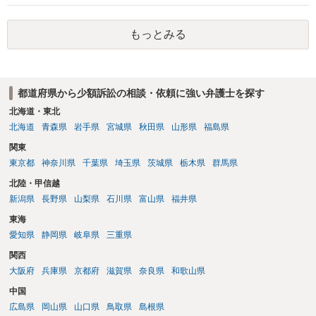
該当し、券面上使用者が指定されている場合には、チケット引渡し以
在確認請求訴訟を提起することも考えられますが、まずは後払い決済
外に選択肢がない場合もあるでしょう。 このように、本件の紛争は、
業者へ（原契約のクーリング・オフの証拠の写しとともに）支払拒絶
法的には「当事者の合理的意思」がどこにあるのかを追求した解決が
もっとみる
の通知書を送り、もし訴訟や支払督促を行ってきた場合には全面的に
必要になると思われます。なかなか難しい問題なので、弁護士によっ
争う、というやり方がベターではないかと思います。弁護士会の相談
ても回答は異なるかもしれません。
センター等で、消費者問題に強い弁護士（消費者保護委員会に所属し
ているなど）へ相談されることをお勧めします。
都道府県から少額訴訟の相談・依頼に強い弁護士を探す
北海道・東北
北海道
青森県
岩手県
宮城県
秋田県
山形県
福島県
関東
東京都
神奈川県
千葉県
埼玉県
茨城県
栃木県
群馬県
北陸・甲信越
新潟県
長野県
山梨県
石川県
富山県
福井県
東海
愛知県
静岡県
岐阜県
三重県
関西
大阪府
兵庫県
京都府
滋賀県
奈良県
和歌山県
中国
広島県
岡山県
山口県
鳥取県
島根県