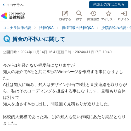
弁護士の方はこちら
ココナラへ
投稿する
探す
閲覧履歴
マイリスト
ログイン
ココナラ法律相談
法律Q&A
債権回収の法律Q&A
少額訴訟の相談・
賃金の不払いに関して
公開日時：
2024年11月14日 16:41
更新日時：
2024年11月17日 19:40
今から1年経たない程度前になりますが

知人の紹介でA社と共にB社のWebページを作成する事になりまし
た。

A社は知人に頼み、知人はデザイン担当でB社と直接連絡を取りなが
ら、私はそのコーディングを担当する事になります、見積もり自体
は別々で

知人を通さずA社に出し、問題無く見積もりが通りました。

比較的大規模であった為、別の知人も使い作成にあたり納品となり
ました。
