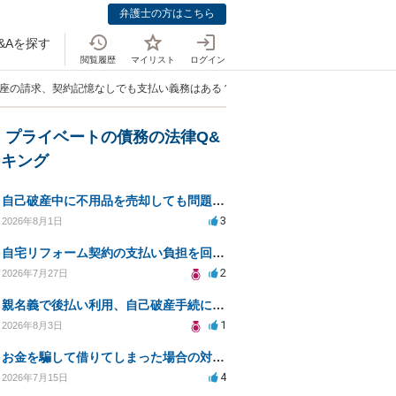
弁護士の方はこちら
&Aを探す
閲覧履歴
マイリスト
ログイン
講座の請求、契約記憶なしでも支払い義務はある？」
・プライベートの債務の法律Q&
ンキング
自己破産中に不用品を売却しても問題ないか？
3
2026年8月1日
自宅リフォーム契約の支払い負担を回避する方法は？
2
2026年7月27日
親名義で後払い利用、自己破産手続に影響はあるか？
1
2026年8月3日
お金を騙して借りてしまった場合の対処法と今後の対応策
4
2026年7月15日