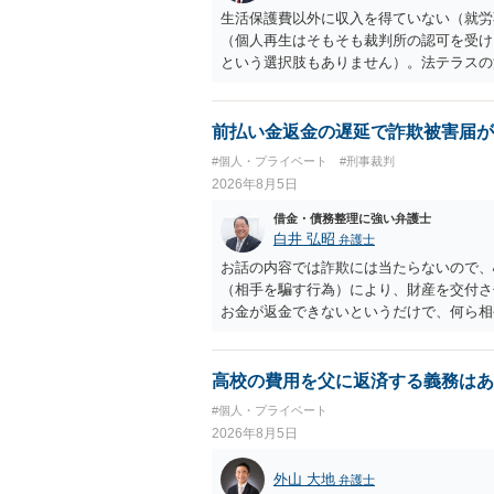
生活保護費以外に収入を得ていない（就労
（個人再生はそもそも裁判所の認可を受け
という選択肢もありません）。法テラスの
の予納金等も法テラスが援助してくれるた
前払い金返金の遅延で詐欺被害届が
#個人・プライベート
#刑事裁判
2026年8月5日
借金・債務整理に強い弁護士
白井 弘昭
弁護士
お話の内容では詐欺には当たらないので、
（相手を騙す行為）により、財産を交付さ
お金が返金できないというだけで、何ら相
に問うことはできません。 おそらく、相
を述べた場合は、捜査はあるかもしれませ
しなさいよ」程度の注意で済むことだと思
高校の費用を父に返済する義務はあ
致し方ありません。真摯に分割して支払う
#個人・プライベート
2026年8月5日
外山 大地
弁護士