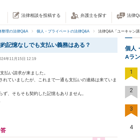
法律相談を投稿する
弁護士を探す
法律Q
務整理の法律Q&A
個人・プライベートの法律Q&A
法律Q&A「ユーキャン
契約記憶なしでも支払い義務はある？
個人
Aラ
024年11月15日 12:19
1
の支払い請求が来ました。

されていましたが、これまで一通も支払いの連絡は来ていま
2
らず、そもそも契約した記憶もありません。

。
3
4
回答