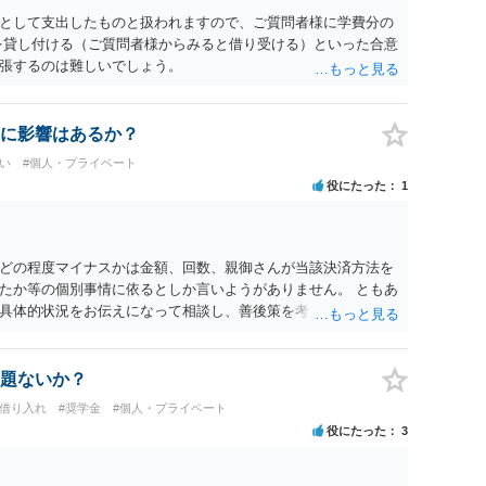
として支出したものと扱われますので、ご質問者様に学費分の
を貸し付ける（ご質問者様からみると借り受ける）といった合意
張するのは難しいでしょう。
に影響はあるか？
い
#個人・プライベート
役にたった
1
どの程度マイナスかは金額、回数、親御さんが当該決済方法を
たか等の個別事情に依るとしか言いようがありません。 ともあ
具体的状況をお伝えになって相談し、善後策を考えることをお
題ないか？
行借り入れ
#奨学金
#個人・プライベート
役にたった
3