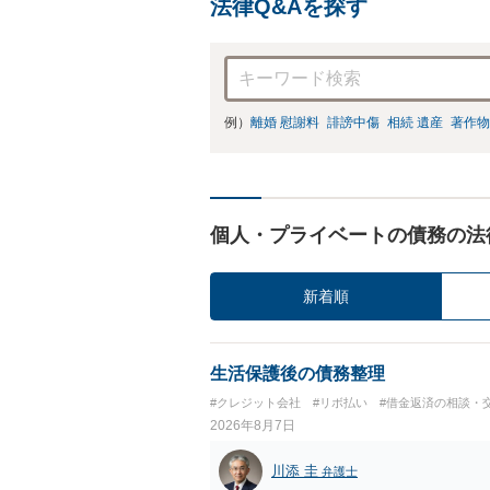
法律Q&Aを探す
例）
離婚 慰謝料
誹謗中傷
相続 遺産
著作物
個人・プライベートの債務の法
新着順
生活保護後の債務整理
#クレジット会社
#リボ払い
#借金返済の相談・
2026年8月7日
川添 圭
弁護士