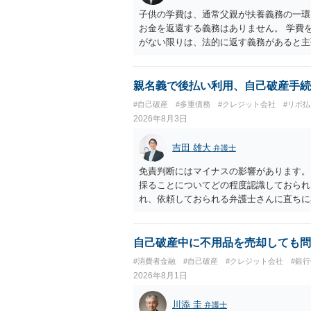
子供の学費は、通常父親が扶養義務の一環
お金を返還する義務はありません。 学費
がない限りは、法的に返す義務があると主
親名義で後払い利用、自己破産手続
#自己破産
#多重債務
#クレジット会社
#リボ払
2026年8月3日
吉田 雄大
弁護士
免責判断にはマイナスの影響があります。
採ることについてどの程度認識しておられ
れ、依頼しておられる弁護士さんに直ちに
勧めします。
自己破産中に不用品を売却しても問
#消費者金融
#自己破産
#クレジット会社
#銀
2026年8月1日
川添 圭
弁護士