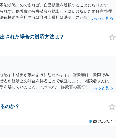
不能状態）のであれば、自己破産を選択することになります
られず、保護費から弁済金を捻出してはいけないため任意整理
法律扶助を利用すれば弁護士費用は法テラスが負担し、裁判所
め、弁護士へ自己破産を任せれば解決します。
出された場合の対応方法は？
心配する必要が無いように思われます。 詐欺罪は、欺罔行為
せるか経済上の利益を得ることで成立します。 相談者さんは、
手を騙していません。 ですので、詐欺罪の実行行為性が無く罪
手が真実を話せば警察も取り合わないと思いますが、虚偽の内容
ん。 ただし、捜査において、真実を説明すれば、「ちゃんと返
われます。 また、返せるお金が無いのであれば、返せないのは
るのか？
ことを相手に告げていくのみでしょう。 以上、ご参考まで。
役にたった
1