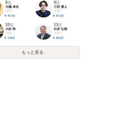
8
9
位
位
大橋 卓生
三村 勇人
弁護士
弁護士
東京都
東京都
10
11
位
位
小杉 和
白井 弘昭
弁護士
弁護士
京都府
愛知県
もっと見る