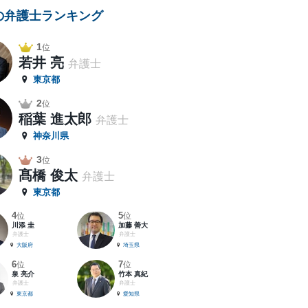
の弁護士ランキング
1
位
若井 亮
弁護士
東京都
2
位
稲葉 進太郎
弁護士
神奈川県
3
位
髙橋 俊太
弁護士
東京都
4
5
位
位
川添 圭
加藤 善大
弁護士
弁護士
大阪府
埼玉県
6
7
位
位
泉 亮介
竹本 真紀
弁護士
弁護士
東京都
愛知県