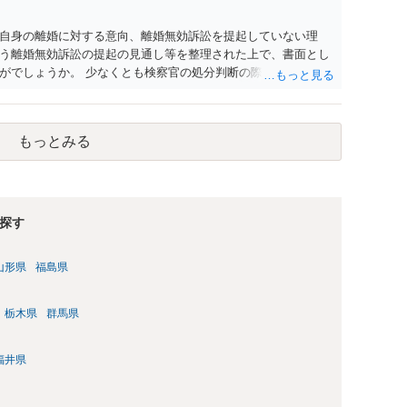
自身の離婚に対する意向、離婚無効訴訟を提起していない理
う離婚無効訴訟の提起の見通し等を整理された上で、書面とし
がでしょうか。 少なくとも検察官の処分判断の際、相談者さん
れる様に思われます。 より詳細についてお聞きになりたい場
ださい
もっとみる
探す
山形県
福島県
栃木県
群馬県
福井県