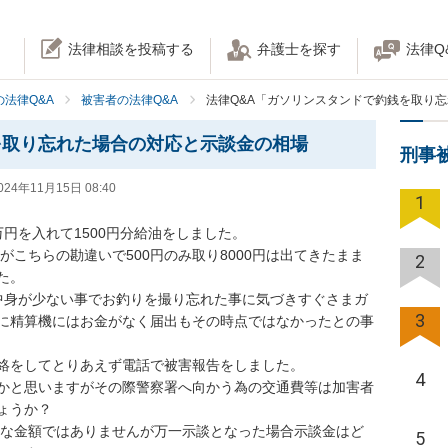
法律相談を投稿する
弁護士を探す
法律Q
法律Q&A
被害者の法律Q&A
法律Q&A「ガソリンスタンドで釣銭を取り
を取り忘れた場合の対応と示談金の相場
刑事
024年11月15日 08:40
1
円を入れて1500円分給油をしました。

がこちらの勘違いで500円のみ取り8000円は出てきたまま
2
。

中身が少ない事でお釣りを撮り忘れた事に気づきすぐさまガ
3
に精算機にはお金がなく届出もその時点ではなかったとの事
絡をしてとりあえず電話で被害報告をしました。

4
かと思いますがその際警察署へ向かう為の交通費等は加害者
うか？

高額な金額ではありませんが万一示談となった場合示談金はど
5