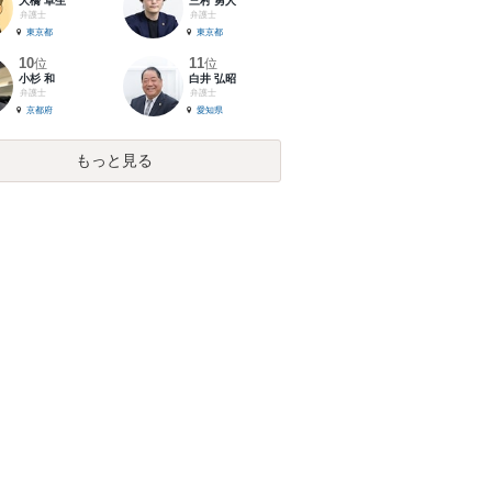
大橋 卓生
三村 勇人
弁護士
弁護士
東京都
東京都
10
11
位
位
小杉 和
白井 弘昭
弁護士
弁護士
京都府
愛知県
もっと見る