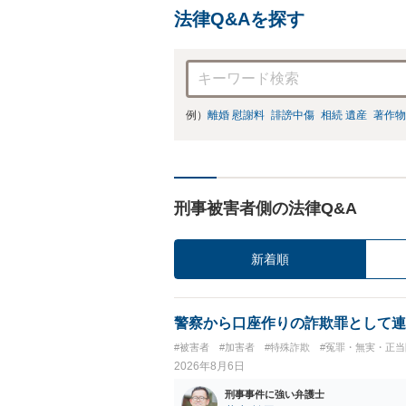
法律Q&Aを探す
例）
離婚 慰謝料
誹謗中傷
相続 遺産
著作物
刑事被害者側の法律Q&A
新着順
警察から口座作りの詐欺罪として連
#被害者
#加害者
#特殊詐欺
#冤罪・無実・正当
2026年8月6日
刑事事件に強い弁護士