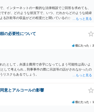
で、インターネットの一般的な法律相談でご回答を求めても、
数ですが、どのような状況下で、いつ、だれからどのような経緯
よる詐欺等の収益がどの程度だと聞いているのかということに
れたうえで対処方法を探された方がよいと思われます。 一般論
ーダーを持参して取り調べ内容を録音することは必須だと考え
頼の必要性について
役にたった
2
れたとして，弁護士費用で赤字になってしまう可能性は高いよ
題として考えられ，刑事事件の際に示談等の話がされなかったの
うリスクもあるでしょう。
同意とアルコールの影響
役にたった
1