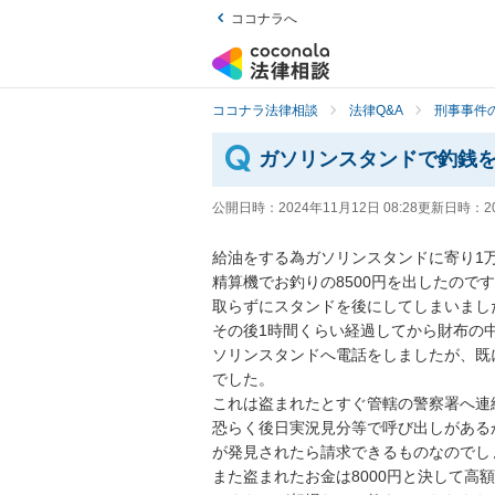
ココナラへ
ココナラ法律相談
法律Q&A
刑事事件の
ガソリンスタンドで釣銭
公開日時：
2024年11月12日 08:28
更新日時：
2
給油をする為ガソリンスタンドに寄り1万
精算機でお釣りの8500円を出したのです
取らずにスタンドを後にしてしまいました
その後1時間くらい経過してから財布の
ソリンスタンドへ電話をしましたが、既
でした。

これは盗まれたとすぐ管轄の警察署へ連
恐らく後日実況見分等で呼び出しがある
が発見されたら請求できるものなのでしょ
また盗まれたお金は8000円と決して