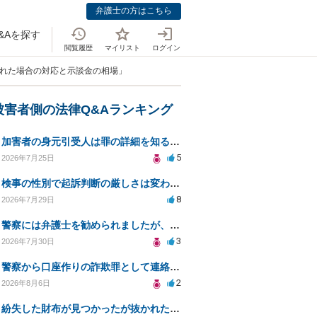
弁護士の方はこちら
&Aを探す
閲覧履歴
マイリスト
ログイン
忘れた場合の対応と示談金の相場」
被害者側の法律Q&Aランキング
加害者の身元引受人は罪の詳細を知ることができるか？
5
2026年7月25日
検事の性別で起訴判断の厳しさは変わるのか知りたい
8
2026年7月29日
警察には弁護士を勧められましたが、費用対効果で依頼をすることを躊躇しています。
3
2026年7月30日
警察から口座作りの詐欺罪として連絡が来ました。
2
2026年8月6日
紛失した財布が見つかったが抜かれた現金について