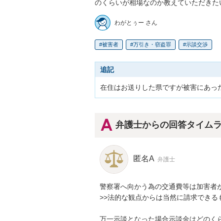
のくらいが相場なのか教えていただきた
わがとぅー さん
被害者
万引き・窃盗罪
示談交渉
追記
在住はお送りした県ですが被害にあっ
弁護士からの回答タイム
匿名A
弁護士
警察署へ向かう為の交通費等は加害者が
>>法的な観点からは当然に請求できる
万一示談となった場合示談金はどのくら