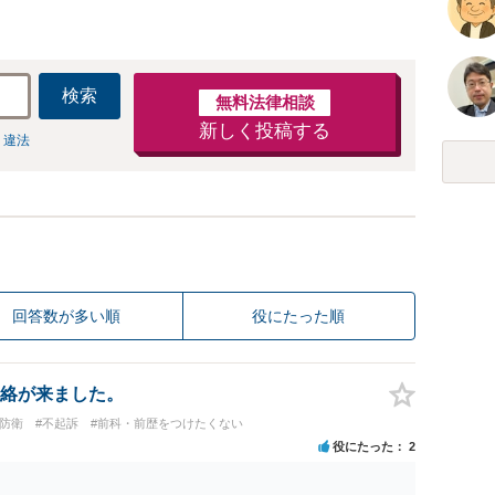
検索
無料法律相談
新しく投稿する
 違法
回答数が多い順
役にたった順
絡が来ました。
防衛
#不起訴
#前科・前歴をつけたくない
役にたった
2