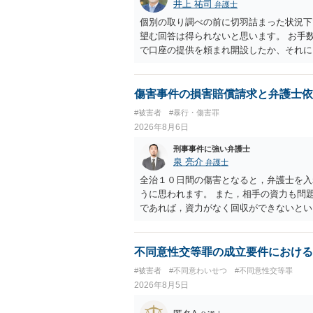
井上 祐司
弁護士
個別の取り調べの前に切羽詰まった状況下
望む回答は得られないと思います。 お手
で口座の提供を頼まれ開設したか、それに
ついて、お近くで詳細な法律相談を受けら
でいえば、任意取り調べの場合、ＩＣレコ
ます。
傷害事件の損害賠償請求と弁護士依
#被害者
#暴行・傷害罪
2026年8月6日
刑事事件に強い弁護士
泉 亮介
弁護士
全治１０日間の傷害となると，弁護士を入
うに思われます。 また，相手の資力も問
であれば，資力がなく回収ができないとい
不同意性交等罪の成立要件における
#被害者
#不同意わいせつ
#不同意性交等罪
2026年8月5日