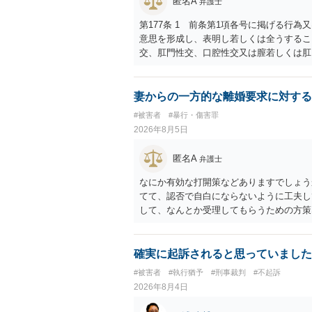
匿名A
弁護士
第177条 1 前条第1項各号に掲げる行
意思を形成し、表明し若しくは全うするこ
交、肛門性交、口腔性交又は膣若しくは肛
あってわいせつなもの（以下この条及び第
係の有無にかかわらず、5年以上の有期拘禁
に類する行為又は事由により、同意しない
妻からの一方的な離婚要求に対する
せ又はその状態にあることに乗じて、わい
#被害者
#暴行・傷害罪
上10年以下の拘禁刑に処する。 ③アル
2026年8月5日
と。 以上の通りですから、アルコール摂
することが困難な状態」であることが必要
匿名A
弁護士
なにか有効な打開策などありますでしょう
てて、認否で自白にならないように工夫し
して、なんとか受理してもらうための方策
ことでしょう。
確実に起訴されると思っていました
#被害者
#執行猶予
#刑事裁判
#不起訴
2026年8月4日