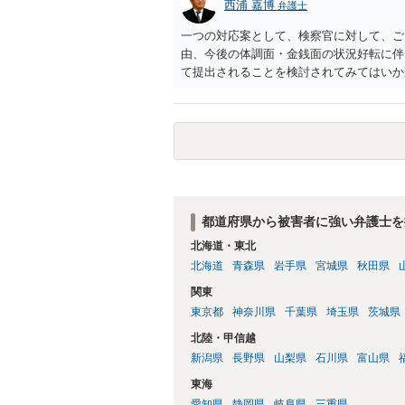
西浦 嘉博
弁護士
一つの対応案として、検察官に対して、ご
由、今後の体調面・金銭面の状況好転に伴
て提出されることを検討されてみてはいか
の意向を示す証拠の一つとして位置づけら
合、最寄りの法律事務所での相談を検討く
都道府県から被害者に強い弁護士を
北海道・東北
北海道
青森県
岩手県
宮城県
秋田県
関東
東京都
神奈川県
千葉県
埼玉県
茨城県
北陸・甲信越
新潟県
長野県
山梨県
石川県
富山県
東海
愛知県
静岡県
岐阜県
三重県