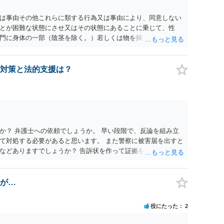
為又は事由その他これらに類する行為又は事由により、同意しない
とが困難な状態にさせ又はその状態にあることに乗じて、性
門に身体の一部（陰茎を除く。）若しくは物を挿入する行為で
179条第2項において「性交等」という。）をした者は、婚姻関
刑に処する。 第176条 1次に掲げる行為又は事由その他これら
意思を形成し、表明し若しくは全うすることが困難な状態にさ
対策と法的支援は？
せつな行為をした者は、婚姻関係の有無にかかわらず、6月以
コール若しくは薬物を摂取させること又はそれらの影響があるこ
取だけでなく、「同意しない意思を形成し、表明し若しくは全う
です。
か？ 弁護士への依頼でしょうか。 早い段階で、反論を組み立
て対処する必要があると思います。 また警察に被害届を出すと
などありますでしょうか？ 告訴状を作って証拠をそろえて出す
が…
役にたった
2