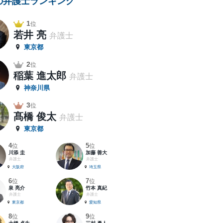
の弁護士ランキング
1
位
若井 亮
弁護士
東京都
2
位
稲葉 進太郎
弁護士
神奈川県
3
位
髙橋 俊太
弁護士
東京都
4
5
位
位
川添 圭
加藤 善大
弁護士
弁護士
大阪府
埼玉県
6
7
位
位
泉 亮介
竹本 真紀
弁護士
弁護士
東京都
愛知県
8
9
位
位