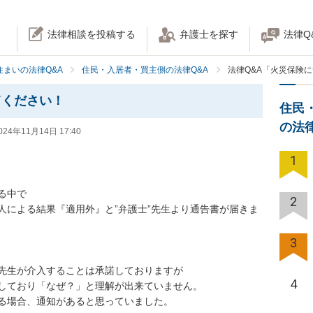
法律相談を投稿する
弁護士を探す
法律Q
住まいの法律Q&A
住民・入居者・買主側の法律Q&A
法律Q&A「火災保険
てください！
住民
の法
024年11月14日 17:40
1
中で

2
人による結果『適用外』と”弁護士”先生より通告書が届きま
3
先生が介入することは承諾しておりますが

4
しており「なぜ？」と理解が出来ていません。

る場合、通知があると思っていました。
