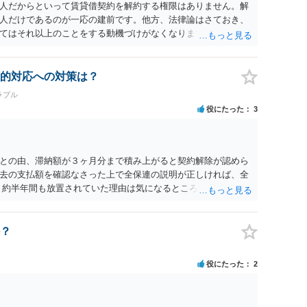
人だからといって賃貸借契約を解約する権限はありません。解
人だけであるのが一応の建前です。他方、法律論はさておき、
てはそれ以上のことをする動機づけがなくなります。 今回進め
貸人に一日も早く明け渡すための便宜的方法として理解するの
方が、連帯保証人であるお知り合いさんにとっても、自身の経
ましいやり方だといえます。
的対応への対策は？
ラブル
役にたった
3
との由、滞納額が３ヶ月分まで積み上がると契約解除が認めら
去の支払額を確認なさった上で全保連の説明が正しければ、全
 約半年間も放置されていた理由は気になるところですが、中身
？
役にたった
2