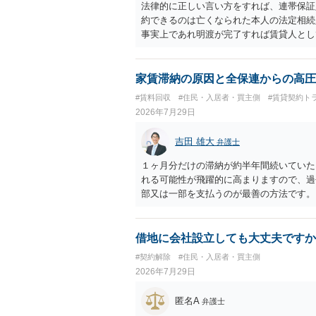
法律的に正しい言い方をすれば、連帯保証
約できるのは亡くなられた本人の法定相続
事実上であれ明渡が完了すれば賃貸人とし
られつつある手続はあくまでも、建物を賃
が良いと思います。またその方法で進めた
済的負担を最小限に食い止められるため望
家賃滞納の原因と全保連からの高圧
#賃料回収
#住民・入居者・買主側
#賃貸契約ト
2026年7月29日
吉田 雄大
弁護士
１ヶ月分だけの滞納が約半年間続いていた
れる可能性が飛躍的に高まりますので、過
部又は一部を支払うのが最善の方法です。
のある返答は期待できないと思います。
借地に会社設立しても大丈夫ですか
#契約解除
#住民・入居者・買主側
2026年7月29日
匿名A
弁護士