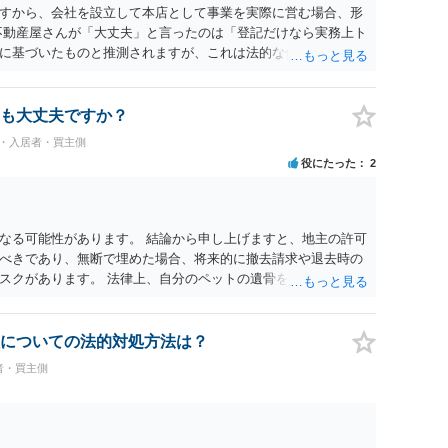
すから、会社を設立して本店として事業を実際に営む場合、形
不動産屋さんが「大丈夫」と言ったのは「登記だけなら実務上ト
に基づいたものと推測されますが、これは法的な保証ではあり
うかについては信頼関係が破壊されたかどうかで判断されますの
る等までなさらない限り、リスクはそれほど大きくないかもし
契約違反を口実に、将来の更新時に更新料の上乗せを要求した
も大丈夫ですか？
能性は否定できません。
民・入居者・買主側
役にたった
2
なる可能性があります。 結論から申し上げますと、地主の許可
べきであり、無断で埋めた場合、将来的に撤去請求や退去時の
スクがあります。 法律上、自分のペットの遺骨を埋める行為自
ないため、犯罪になるわけではありません。しかし、建物の所
はあくまで地主にあります。そのため、地主に無断でお骨を埋
や、借地人としての善管注意義務違反とみなされる可能性が高
についての法的対処方法は？
養されたい場合は、事前に地主へ相談して許可を得るか、土地に
者・買主側
「プランター葬」や、ペット霊園等への納骨を検討されるのが