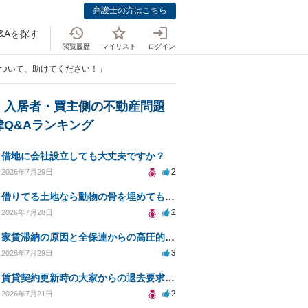
弁護士の方はこちら
&Aを探す
閲覧履歴
マイリスト
ログイン
について、助けてください！」
・入居者・買主側の不動産問題
律Q&Aランキング
借地に会社設立しても大丈夫ですか？
2
2026年7月29日
借りてる土地なら動物の骨を埋めても大丈夫ですか？
2
2026年7月28日
家賃滞納の原因と全保連からの高圧的対応への対策は？
3
2026年7月29日
賃貸契約更新時の大家からの退去要求への法的対応方法は？
2
2026年7月21日