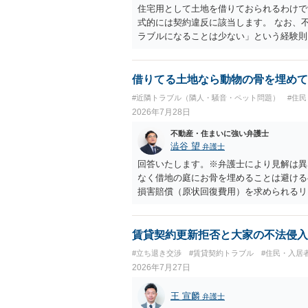
住宅用として土地を借りておられるわけで
式的には契約違反に該当します。 なお、
ラブルになることは少ない」という経験則
ません。 ただ、解除まで認められるかど
で、建物を事務所・店舗用に大きく改築す
れません。 しかしそれでも、大家さんが
借りてる土地なら動物の骨を埋めて
り、立ち退きを迫る材料に使ったりする可
#近隣トラブル（隣人・騒音・ペット問題）
#住
2026年7月28日
不動産・住まいに強い弁護士
澁谷 望
弁護士
回答いたします。※弁護士により見解は異
なく借地の庭にお骨を埋めることは避ける
損害賠償（原状回復費用）を求められるリ
体は墓地埋葬法違反や不法投棄には該当し
有者は質問者様であっても、土地の所有権
める行為は、他人の所有権を侵害する行為
賃貸契約更新拒否と大家の不法侵入
いのが私見です。 どうしてもお近くで供
#立ち退き交渉
#賃貸契約トラブル
#住民・入居
直接埋めずに大きめの鉢植え等で供養する
2026年7月27日
確実かと思います。
王 宣麟
弁護士