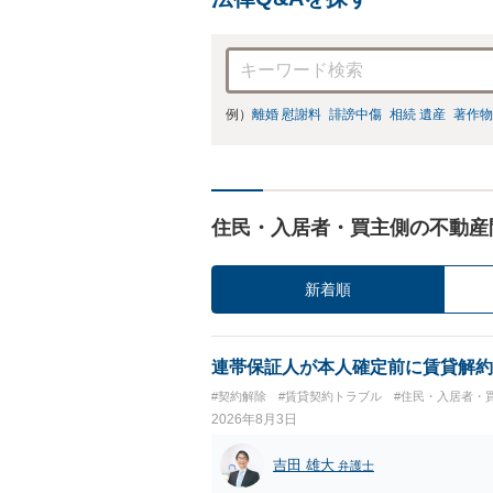
例）
離婚 慰謝料
誹謗中傷
相続 遺産
著作物
住民・入居者・買主側の不動産
新着順
連帯保証人が本人確定前に賃貸解約
#契約解除
#賃貸契約トラブル
#住民・入居者・
2026年8月3日
吉田 雄大
弁護士