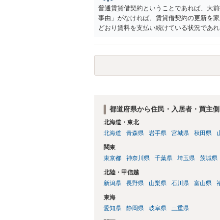
普通賃貸借契約ということであれば、大前
事由」がなければ、賃貸借契約の更新を家
どおり賃料を支払い続けている状況であれ
に正当事由に当たるとは思えませんので、
渉の中で、一定の金銭をもらえれば退去に
人の許可なく無断で賃貸人が入室する行為
可能性がありますので、これを理由に一定
都道府県から住民・入居者・買主側
北海道・東北
北海道
青森県
岩手県
宮城県
秋田県
関東
東京都
神奈川県
千葉県
埼玉県
茨城県
北陸・甲信越
新潟県
長野県
山梨県
石川県
富山県
東海
愛知県
静岡県
岐阜県
三重県