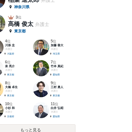
弁護士
神奈川県
3
位
髙橋 俊太
弁護士
東京都
4
5
位
位
川添 圭
加藤 善大
弁護士
弁護士
大阪府
埼玉県
6
7
位
位
泉 亮介
竹本 真紀
弁護士
弁護士
東京都
愛知県
8
9
位
位
大橋 卓生
三村 勇人
弁護士
弁護士
東京都
東京都
10
11
位
位
小杉 和
白井 弘昭
弁護士
弁護士
京都府
愛知県
もっと見る