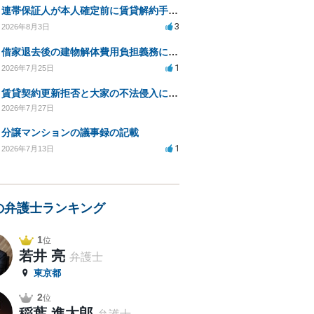
連帯保証人が本人確定前に賃貸解約手続きをすることに関して
3
2026年8月3日
借家退去後の建物解体費用負担義務についての法的相談（補足説明修正）
1
2026年7月25日
賃貸契約更新拒否と大家の不法侵入についての法的対処方法は？
2026年7月27日
分譲マンションの議事録の記載
1
2026年7月13日
の弁護士ランキング
1
位
若井 亮
弁護士
東京都
2
位
稲葉 進太郎