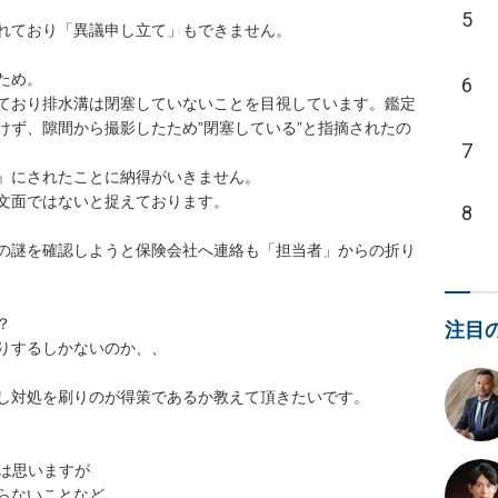
5
れており「異議申し立て」もできません。

め。

6
ており排水溝は閉塞していないことを目視しています。鑑定
けず、隙間から撮影したため”閉塞している”と指摘されたの
7
』にされたことに納得がいきません。

文面ではないと捉えております。

8
の謎を確認しようと保険会社へ連絡も「担当者」からの折り


注目
りするしかないのか、、

し対処を刷りのが得策であるか教えて頂きたいです。

は思いますが

ないことなど
