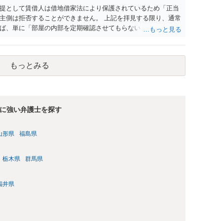
提として賃借人は借地借家法により保護されているため「正当
主側は拒否することができません。 上記を拝見する限り、通常
ば、単に「部屋の内部を定期確認させてもらないこと」が直ち
更新拒絶を拒否される方向性でよろしいかと存じます。 その交
は応じる旨交渉をしてみるのはいかがでしょうか。 過去に賃借
自体は不法行為となり、また刑事的にも住居侵入罪が成立する
もっとみる
の金銭賠償を求めるのも一つでしょう。
に強い弁護士を探す
山形県
福島県
栃木県
群馬県
福井県