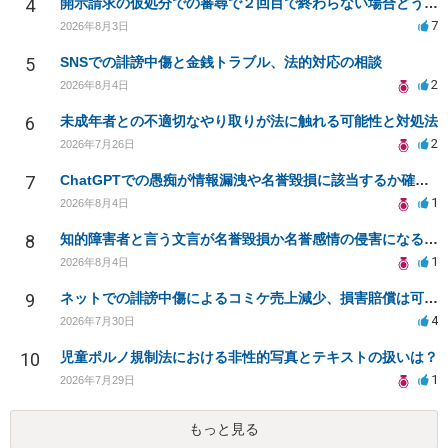
4
開示請求の仮処分での審尋で２回目で終わらない場合どうしたらいいですか
7
2026年8月3日
5
SNSでの誹謗中傷と金銭トラブル、法的対応の相談
2
2026年8月4日
6
未成年者との不適切なやり取りが法に触れる可能性と対処法
2
2026年7月26日
7
ChatGPTでの愚痴が情報漏洩や名誉毀損に該当するか確認したい
1
2026年8月4日
8
知的障害者と言う文言が名誉毀損か名誉感情の侵害になるか教えてほしい。
1
2026年8月4日
9
ネットでの誹謗中傷によるコミケ売上減少、損害賠償は可能か？
4
2026年7月30日
10
児童ポルノ規制法における非性的写真とテキストの扱いは？
1
2026年7月29日
もっと見る