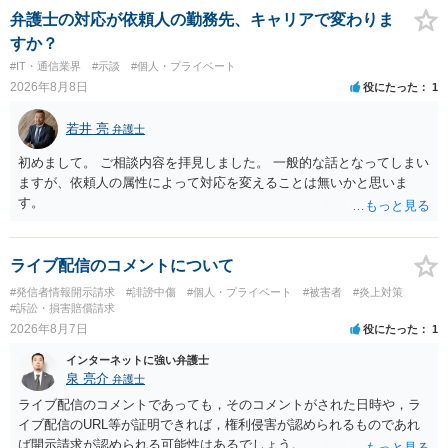
弁護士の対応が依頼人の勤務先、キャリアで変わりま
すか？
#IT・通信業界
#示談
#個人・プライベート
2026年8月8日
役にたった
1
若井 亮
弁護士
初めまして。 ご相談内容を拝見しました。 一般的な話となってしまい
ますが、依頼人の属性によって対応を変えることは無いかと思いま
す。
ライブ配信のコメントについて
#発信者情報開示請求
#誹謗中傷
#個人・プライベート
#被害者
#炎上対策
#訴訟・損害賠償請求
2026年8月7日
役にたった
1
インターネットに強い弁護士
泉 亮介
弁護士
ライブ配信のコメントであっても，そのコメントがされた日時や，ラ
イブ配信のURL等が証明できれば，権利侵害が認められるものであれ
ば開示請求が認められる可能性はあるでしょう。