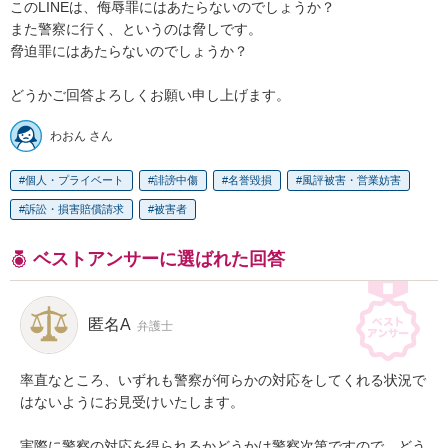
このLINEは、侮辱罪にはあたらないのでしょうか？

また警察に行く、というのは脅しです。

脅迫罪にはあたらないのでしょうか？

どうかご回答よろしくお願い申し上げます。
わおん さん
個人・プライベート
誹謗中傷
名誉毀損
風評被害・営業妨害
訴訟・損害賠償請求
被害者
ベストアンサーに選ばれた回答
匿名A
弁護士
率直なところ、いずれも警察が何らかの対応をしてくれる状況で
はないようにお見受けいたします。

実際に警察の対応を得られるかどうかは警察次第ですので、どう