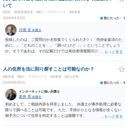
いて
#訴訟・損害賠償請求
#個人・プライベート
#加害者
2026年8月9日
役にたった
1
川添 圭
弁護士
投稿したのは、ご質問のかぎ括弧でくくられた3つ（「売掛金返済のた
めに…」「どれのことを…」「調べたけど…」）ということでしょう
か。そうであれば、その記載だけでは発信者情報開示請求が認められ
るような内容ではありません（申し立ててもほぼ門前払いに近い）。
ただ、「328が名誉毀損、偽計業務妨害、侮辱罪、ストーカー等に関す
る法律違反に該当するといわれ」とのことですので、ご質問に書かれ
人の住所を法に則り探すことは可能なのか？
ていない何らかの背景事情があれば、回答は180度変わるかもしれませ
#被害者
#個人・プライベート
#加害者
#炎上対策
ん。公開の場で詳細を投稿することは不適当と思われますので、弁護
2026年8月8日
役にたった
4
士へ直接相談した方がよいでしょう。
インターネットに強い弁護士
若井 亮
弁護士
初めまして、ご相談内容を拝見しました。 弁護士が事件処理に必要な
限りで調べることは可能です。 ただ、手掛かりとなる情報が全くない
相手方について住所を特定することは困難です。