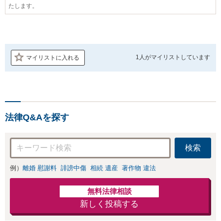
たします。
1人が
マイリストしています
マイリストに入れる
法律Q&Aを探す
検索
例）
離婚 慰謝料
誹謗中傷
相続 遺産
著作物 違法
無料法律相談
新しく投稿する