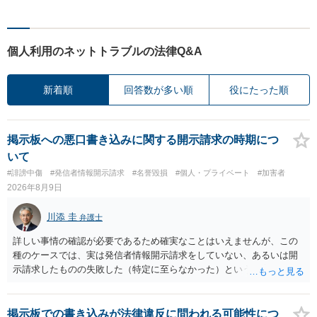
個人利用のネットトラブルの法律Q&A
新着順
回答数が多い順
役にたった順
掲示板への悪口書き込みに関する開示請求の時期につ
いて
#誹謗中傷
#発信者情報開示請求
#名誉毀損
#個人・プライベート
#加害者
2026年8月9日
川添 圭
弁護士
詳しい事情の確認が必要であるため確実なことはいえませんが、この
種のケースでは、実は発信者情報開示請求をしていない、あるいは開
示請求したものの失敗した（特定に至らなかった）という事案が比較
的多いです（特に、発信者情報開示請求を行ったことを誇示するよう
な投稿をする場合にはなおさら）。
掲示板での書き込みが法律違反に問われる可能性につ