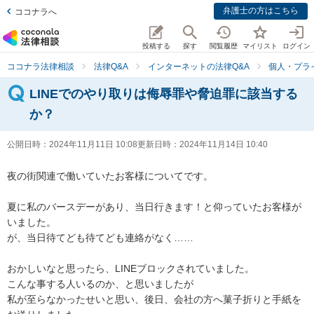
弁護士の方はこちら
ココナラへ
投稿する
探す
閲覧履歴
マイリスト
ログイン
ココナラ法律相談
法律Q&A
インターネットの法律Q&A
個人・プラ
LINEでのやり取りは侮辱罪や脅迫罪に該当する
か？
公開日時：
2024年11月11日 10:08
更新日時：
2024年11月14日 10:40
夜の街関連で働いていたお客様についてです。

夏に私のバースデーがあり、当日行きます！と仰っていたお客様が
いました。

が、当日待てども待てども連絡がなく……

おかしいなと思ったら、LINEブロックされていました。

こんな事する人いるのか、と思いましたが

私が至らなかったせいと思い、後日、会社の方へ菓子折りと手紙を