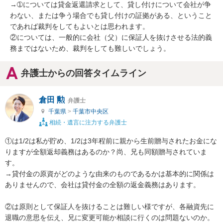
→➀については貸金返還請求として、貸し付けについて会社が争
わない、または争う場合でも貸し付けの証拠がある、ということ
であれば裁判をしてもよいとは思われます。

②については、一般的に会社（父）に保証人を抜けさせる法的義
務まではないため、裁判をしても難しいでしょう。
弁護士からの回答タイムライン
倉田 勲
弁護士
千葉県
>
千葉市中央区
相続・遺言に注力する弁護士
①は1/2は私が貯め、1/2は3年程前に親から生前贈与されたお金にな
りますが全額返却義務はあるのか？尚、兄も同額贈与されていま
す。

→貸付金の原資がどのような由来のものであるかは基本的に関係は
ありませんので、会社は貸付金の全額の返金義務はあります。

②は原則として保証人を抜けることは難しい様ですが、各融資先に
退職の意思を伝え、兄に変更可能か相談に行くのは問題ないのか。