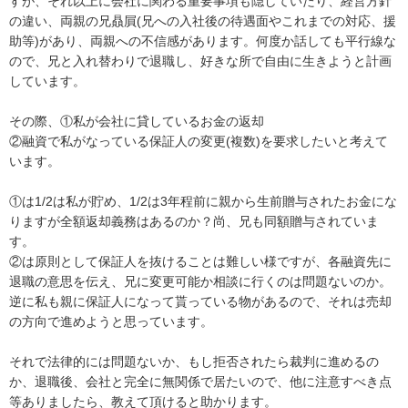
すが、それ以上に会社に関わる重要事項も隠していたり、経営方針
の違い、両親の兄贔屓(兄への入社後の待遇面やこれまでの対応、援
助等)があり、両親への不信感があります。何度か話しても平行線な
ので、兄と入れ替わりで退職し、好きな所で自由に生きようと計画
しています。

その際、①私が会社に貸しているお金の返却

②融資で私がなっている保証人の変更(複数)を要求したいと考えて
います。

①は1/2は私が貯め、1/2は3年程前に親から生前贈与されたお金にな
りますが全額返却義務はあるのか？尚、兄も同額贈与されていま
す。

②は原則として保証人を抜けることは難しい様ですが、各融資先に
退職の意思を伝え、兄に変更可能か相談に行くのは問題ないのか。
逆に私も親に保証人になって貰っている物があるので、それは売却
の方向で進めようと思っています。

それで法律的には問題ないか、もし拒否されたら裁判に進めるの
か、退職後、会社と完全に無関係で居たいので、他に注意すべき点
等ありましたら、教えて頂けると助かります。
