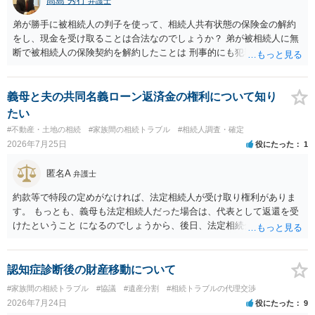
高島 秀行
弁護士
弟が勝手に被相続人の判子を使って、相続人共有状態の保険金の解約
をし、現金を受け取ることは合法なのでしょうか？ 弟が被相続人に無
断で被相続人の保険契約を解約したことは 刑事的にも犯罪となる可能
性があり、民事的には無効だと思います。 保険会社で解約の際に提出
された書類のコピーを取得して、弁護士に面談で詳しい事情を話して
相談 されたら良いと思います。
義母と夫の共同名義ローン返済金の権利について知り
たい
#不動産・土地の相続
#家族間の相続トラブル
#相続人調査・確定
2026年7月25日
役にたった
1
匿名A
弁護士
約款等で特段の定めがなければ、法定相続人が受け取り権利がありま
す。 もっとも、義母も法定相続人だった場合は、代表として返還を受
けたということ になるのでしょうから、後日、法定相続分に基づいて
精算を求めることは可能と思います。
認知症診断後の財産移動について
#家族間の相続トラブル
#協議
#遺産分割
#相続トラブルの代理交渉
2026年7月24日
役にたった
9