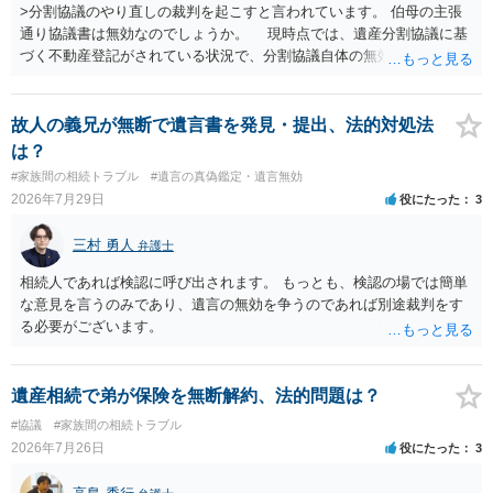
>分割協議のやり直しの裁判を起こすと言われています。 伯母の主張
通り協議書は無効なのでしょうか。 現時点では、遺産分割協議に基
づく不動産登記がされている状況で、分割協議自体の無効を裁判所が
認めたわけではないので、分割協議の効力に影響はありません。 先
方の訴訟の主張及び立証次第ですが、 ・御祖母様の認知能力に関する
医師の意見書、筆跡鑑定 が提出されればその効力が否定される可能性
故人の義兄が無断で遺言書を発見・提出、法的対処法
はありますが、 ・伯母様自身が分割協議に加わっていること ・御祖母
は？
様の意に反する遺産分割協議を行う実益が誰にあったかの立証が困難
#家族間の相続トラブル
#遺言の真偽鑑定・遺言無効
であること からすると、実際に遺産分割協議の効力が否定される可能
2026年7月29日
役にたった
3
性はそれほど高くない（立証のハードルは非常に高い）ということが
言えると思います。
三村 勇人
弁護士
相続人であれば検認に呼び出されます。 もっとも、検認の場では簡単
な意見を言うのみであり、遺言の無効を争うのであれば別途裁判をす
る必要がございます。
遺産相続で弟が保険を無断解約、法的問題は？
#協議
#家族間の相続トラブル
2026年7月26日
役にたった
3