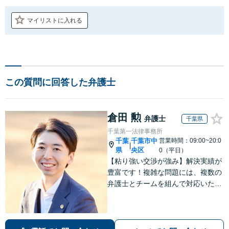
マイリストに入れる
この質問に回答した弁護士
倉田 勲
弁護士
千葉県
千葉第一法律事務所
千葉
千葉市中
営業時間：09:00~20:0
|
県
央区
0（平日）
【粘り強い交渉が強み】解決実績が
豊富です！複雑な問題には、複数の
弁護士とチームを組んで対応いたし
ます。【安心・分かりやすい料金体
系】些細なお悩みにも、丁寧に寄り
添い、不安を軽減します。まずはお
気軽にご相談ください。