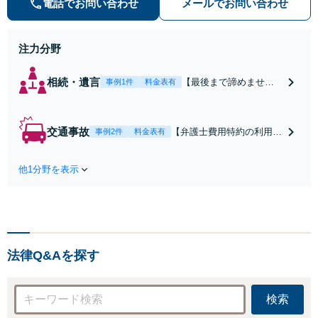
電話でお問い合わせ
メールでお問い合わせ
注力分野
相続・遺言
【最後まで諦めませ
事例1件
料金表有
ん】親族間の交渉、複
雑な手続き、全て対応
します！不利な条件で
交通事故
【弁護士費用特約の利用＆
事例2件
料金表有
合意してしまう前にご
Zoom相談可】【死亡・骨
相談ください。【土
折・後遺障害・むち打ち
地・不動産】長期化し
他1分野を表示
等】交通事故でご家族がな
ている問題もできる限
くなってしまった方やお怪
り円滑な交渉へと導き
我された方はまずご相談く
ます。事業承継／相続
ださい。ご自身での対応で
放棄も対応可能。【JR
は損をしてしまうかもしれ
千葉駅近く】駐車場あ
ません。代わりに交渉・手
り
法律Q&Aを探す
続きをし、負担を軽減。
検索