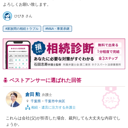
よろしくお願い致します。
ひびき さん
家族間の相続トラブル
M&A・事業承継
ベストアンサーに選ばれた回答
倉田 勲
弁護士
千葉県
>
千葉市中央区
相続・遺言に注力する弁護士
これらは会社(父)が拒否した場合、裁判しても大丈夫な内容でし
ょうか。
