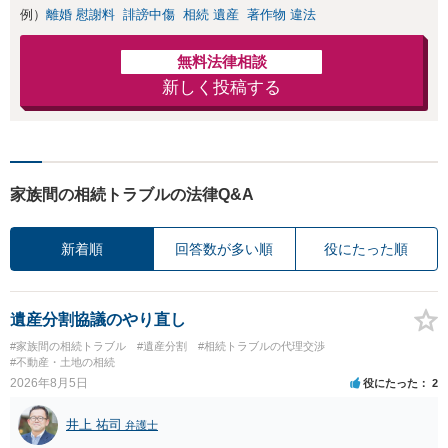
例）
離婚 慰謝料
誹謗中傷
相続 遺産
著作物 違法
無料法律相談
新しく投稿する
家族間の相続トラブルの法律Q&A
新着順
回答数が多い順
役にたった順
遺産分割協議のやり直し
#家族間の相続トラブル
#遺産分割
#相続トラブルの代理交渉
#不動産・土地の相続
2026年8月5日
役にたった
2
井上 祐司
弁護士