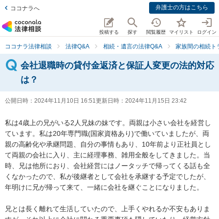
弁護士の方はこちら
ココナラへ
投稿する
探す
閲覧履歴
マイリスト
ログイン
ココナラ法律相談
法律Q&A
相続・遺言の法律Q&A
家族間の相続ト
会社退職時の貸付金返済と保証人変更の法的対応
は？
公開日時：
2024年11月10日 16:51
更新日時：
2024年11月15日 23:42
私は4歳上の兄がいる2人兄妹の妹です。両親は小さい会社を経営し
ています。私は20年専門職(国家資格あり)で働いていましたが、両
親の高齢化や承継問題、自分の事情もあり、10年前より正社員とし
て両親の会社に入り、主に経理事務、雑用全般をしてきました。当
時、兄は他所におり、会社経営にはノータッチで帰ってくる話も全
くなかったので、私が後継者として会社を承継する予定でしたが、
年明けに兄が帰って来て、一緒に会社を継ぐことになりました。

兄とは長く離れて生活していたので、上手くやれるか不安もありま