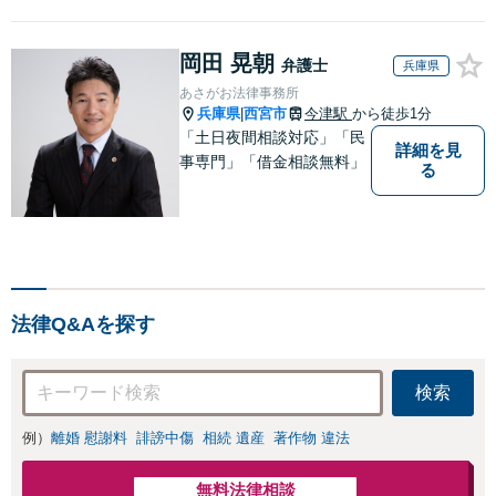
へ向けて、適切なアドバイ
スをさせていただきます。
岡田 晃朝
弁護士
兵庫県
あさがお法律事務所
兵庫県
西宮市
今津駅
から徒歩1分
|
「土日夜間相談対応」「民
詳細を見
事専門」「借金相談無料」
る
法律Q&Aを探す
検索
例）
離婚 慰謝料
誹謗中傷
相続 遺産
著作物 違法
無料法律相談