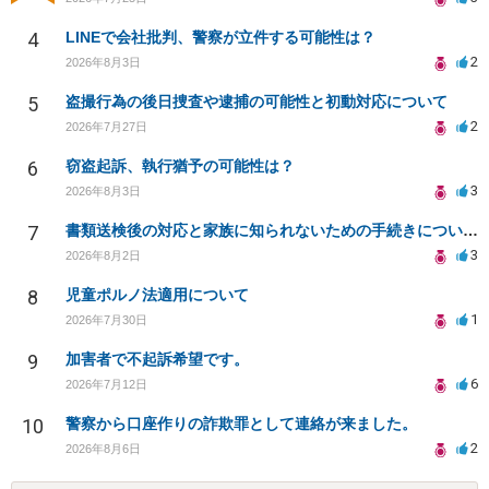
4
LINEで会社批判、警察が立件する可能性は？
2
2026年8月3日
5
盗撮行為の後日捜査や逮捕の可能性と初動対応について
2
2026年7月27日
6
窃盗起訴、執行猶予の可能性は？
3
2026年8月3日
7
書類送検後の対応と家族に知られないための手続きについて相談
3
2026年8月2日
8
児童ポルノ法適用について
1
2026年7月30日
9
加害者で不起訴希望です。
6
2026年7月12日
10
警察から口座作りの詐欺罪として連絡が来ました。
2
2026年8月6日