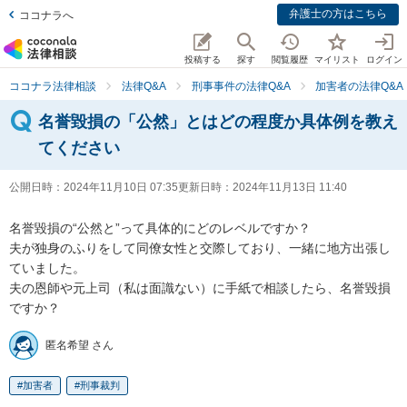
弁護士の方はこちら
ココナラへ
投稿する
探す
閲覧履歴
マイリスト
ログイン
ココナラ法律相談
法律Q&A
刑事事件の法律Q&A
加害者の法律Q&A
名誉毀損の「公然」とはどの程度か具体例を教え
てください
公開日時：
2024年11月10日 07:35
更新日時：
2024年11月13日 11:40
名誉毀損の“公然と”って具体的にどのレベルですか？

夫が独身のふりをして同僚女性と交際しており、一緒に地方出張し
ていました。

夫の恩師や元上司（私は面識ない）に手紙で相談したら、名誉毀損
ですか？
匿名希望 さん
加害者
刑事裁判