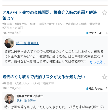
証拠は削除されていることからです。但し、「電車内で携帯で対面に
座る女性を盗撮(全体像写真1枚と5秒程度の動画)してしまいました。下
着や胸など強調したものではありません。」とありますが、少なくと
アルバイト先での金銭問題、警察介入時の処罰と解決
も捜査段階では性的姿態等撮影罪の被疑事実で逮捕勾留されるケース
策は？
が私の弁護経験では多くなった印象です（最終的には不起訴ないし各
#加害者
#示談交渉
#前科・前歴をつけたくない
#逮捕による解雇・退学回避
都道府県の迷惑防止条例違反になることもあります）。2度としないこ
#万引き・窃盗罪
とをお勧めいたします。ご参考にしてください。
2026年8月5日
役にたった
1
肥田 弘昭
弁護士
警察は民事不介入ですので示談斡旋のようなことはしません。被害者
にお金を返すかどうか、被害者が受け取るかは当事者間の問題になり
ます。前科なども影響しますが可能性としては窃盗罪ですので、逮捕
勾留や略式起訴などの可能性もあります。ご参考にしてください。
過去のやり取りで法的リスクがあるか知りたい
#加害者
#児童ポルノ・わいせつ物頒布等
2026年8月5日
役にたった
2
刑事事件に強い弁護士
奥村 徹
弁護士
時には画像等を送りあったりしてきました。 相手も未成年者(15〜17)