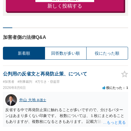
新しく投稿する
加害者側の法律Q&A
新着順
回答数が多い順
役にたった順
公判用の反省文と再発防止策、について
#加害者
#刑事裁判
#万引き・窃盗罪
2026年8月6日
役にたった
1
外山 大地
弁護士
反省する中で再発防止策に触れることが多いですので、分けるパター
ンはあまり多くない印象です。 枚数については、１枚にまとめること
もありますが、複数枚になるときもあります。 記載方法については、
手書きかどうかで裁判官に与える印象が大きく変わることはないと思