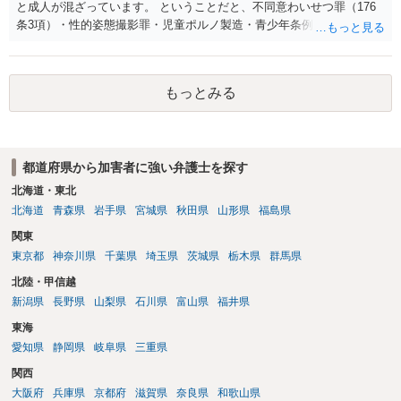
と成人が混ざっています。 ということだと、不同意わいせつ罪（176
条3項）・性的姿態撮影罪・児童ポルノ製造・青少年条例違反（わいせ
つ行為 児童ポルノ要求）などが検討されます。 重い罪もあるの
で、警察にバレれば、それなりの捜査を受けるでしょう。
もっとみる
都道府県から加害者に強い弁護士を探す
北海道・東北
北海道
青森県
岩手県
宮城県
秋田県
山形県
福島県
関東
東京都
神奈川県
千葉県
埼玉県
茨城県
栃木県
群馬県
北陸・甲信越
新潟県
長野県
山梨県
石川県
富山県
福井県
東海
愛知県
静岡県
岐阜県
三重県
関西
大阪府
兵庫県
京都府
滋賀県
奈良県
和歌山県