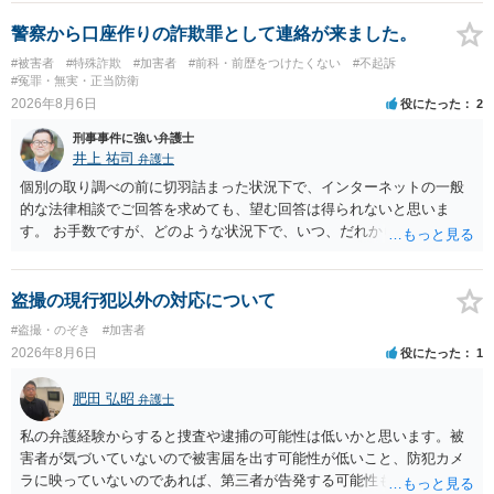
います。 したがいまして、いずれも良いかと考えます。
警察から口座作りの詐欺罪として連絡が来ました。
#被害者
#特殊詐欺
#加害者
#前科・前歴をつけたくない
#不起訴
#冤罪・無実・正当防衛
2026年8月6日
役にたった
2
刑事事件に強い弁護士
井上 祐司
弁護士
個別の取り調べの前に切羽詰まった状況下で、インターネットの一般
的な法律相談でご回答を求めても、望む回答は得られないと思いま
す。 お手数ですが、どのような状況下で、いつ、だれからどのような
経緯で口座の提供を頼まれ開設したか、それによる詐欺等の収益がど
の程度だと聞いているのかということについて、お近くで詳細な法律
相談を受けられたうえで対処方法を探された方がよいと思われます。
盗撮の現行犯以外の対応について
一般論でいえば、任意取り調べの場合、ＩＣレコーダーを持参して取
#盗撮・のぞき
#加害者
り調べ内容を録音することは必須だと考えます。
2026年8月6日
役にたった
1
肥田 弘昭
弁護士
私の弁護経験からすると捜査や逮捕の可能性は低いかと思います。被
害者が気づいていないので被害届を出す可能性が低いこと、防犯カメ
ラに映っていないのであれば、第三者が告発する可能性も低いこと、