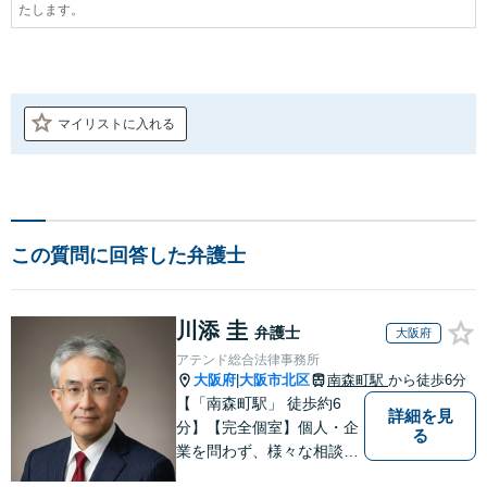
たします。
マイリストに入れる
この質問に回答した弁護士
川添 圭
弁護士
大阪府
アテンド総合法律事務所
大阪府
大阪市北区
南森町駅
から徒歩6分
|
【「南森町駅」 徒歩約6
詳細を見
分】【完全個室】個人・企
る
業を問わず、様々な相談を
受け付けております。解決