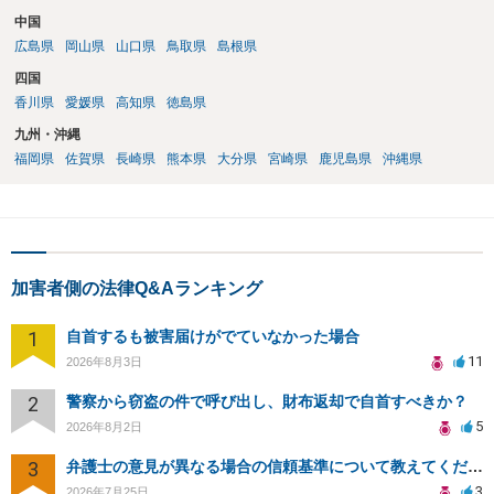
中国
広島県
岡山県
山口県
鳥取県
島根県
四国
香川県
愛媛県
高知県
徳島県
九州・沖縄
福岡県
佐賀県
長崎県
熊本県
大分県
宮崎県
鹿児島県
沖縄県
加害者側の法律Q&Aランキング
1
自首するも被害届けがでていなかった場合
11
2026年8月3日
2
警察から窃盗の件で呼び出し、財布返却で自首すべきか？
5
2026年8月2日
3
弁護士の意見が異なる場合の信頼基準について教えてください
3
2026年7月25日