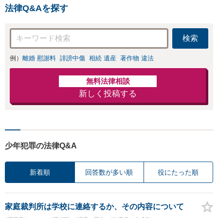
ません。代わりに交渉・手
り
法律Q&Aを探す
続きをし、負担を軽減。
検索
例）
離婚 慰謝料
誹謗中傷
相続 遺産
著作物 違法
無料法律相談
新しく投稿する
少年犯罪の法律Q&A
新着順
回答数が多い順
役にたった順
家庭裁判所は学校に連絡するか、その内容について