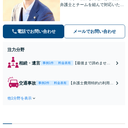
弁護士とチームを組んで対応いたし
ます。【安心・分かりやすい料金体
系】些細なお悩みにも、丁寧に寄り
添い、不安を軽減します。まずはお
気軽にご相談ください。
電話でお問い合わせ
メールでお問い合わせ
注力分野
相続・遺言
【最後まで諦めませ
事例1件
料金表有
ん】親族間の交渉、複
雑な手続き、全て対応
します！不利な条件で
交通事故
【弁護士費用特約の利用＆
事例2件
料金表有
合意してしまう前にご
Zoom相談可】【死亡・骨
相談ください。【土
折・後遺障害・むち打ち
地・不動産】長期化し
他1分野を表示
等】交通事故でご家族がな
ている問題もできる限
くなってしまった方やお怪
り円滑な交渉へと導き
我された方はまずご相談く
ます。事業承継／相続
ださい。ご自身での対応で
放棄も対応可能。【JR
は損をしてしまうかもしれ
千葉駅近く】駐車場あ