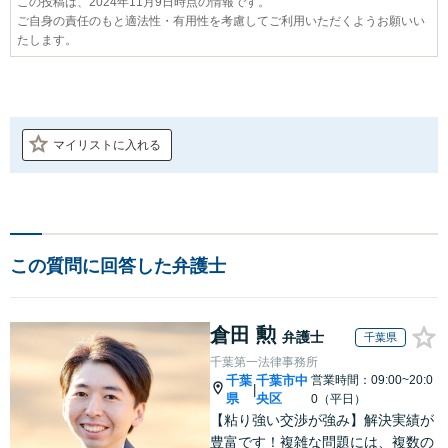
この投稿は、2024年11月9日時点の情報です。
ご自身の責任のもと適法性・有用性を考慮してご利用いただくようお願いい
たします。
マイリストに入れる
この質問に回答した弁護士
倉田 勲
弁護士
千葉県
千葉第一法律事務所
千葉
千葉市中
営業時間：09:00~20:0
|
県
央区
0（平日）
【粘り強い交渉が強み】解決実績が
豊富です！複雑な問題には、複数の