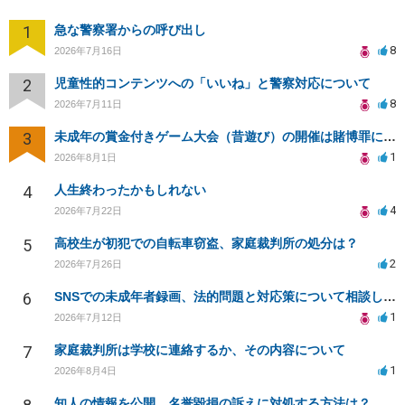
1
急な警察署からの呼び出し
8
2026年7月16日
2
児童性的コンテンツへの「いいね」と警察対応について
8
2026年7月11日
3
未成年の賞金付きゲーム大会（昔遊び）の開催は賭博罪になりますか？
1
2026年8月1日
4
人生終わったかもしれない
4
2026年7月22日
5
高校生が初犯での自転車窃盗、家庭裁判所の処分は？
2
2026年7月26日
6
SNSでの未成年者録画、法的問題と対応策について相談したい
1
2026年7月12日
7
家庭裁判所は学校に連絡するか、その内容について
1
2026年8月4日
知人の情報を公開、名誉毀損の訴えに対処する方法は？