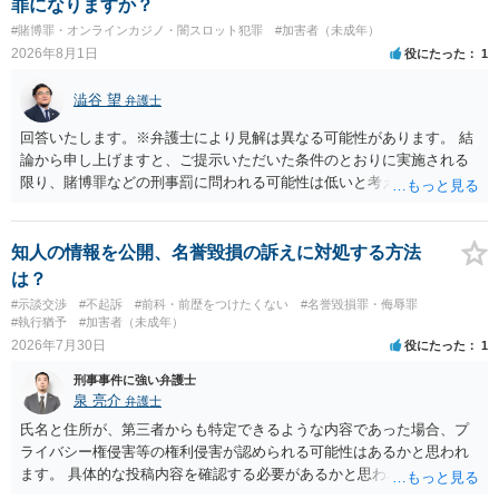
罪になりますか？
#賭博罪・オンラインカジノ・闇スロット犯罪
#加害者（未成年）
2026年8月1日
役にたった
1
澁谷 望
弁護士
回答いたします。※弁護士により見解は異なる可能性があります。 結
論から申し上げますと、ご提示いただいた条件のとおりに実施される
限り、賭博罪などの刑事罰に問われる可能性は低いと考えられます
が、会場の利用ルールなどの点には注意が必要です。 【質問1への回
答】 賭博罪は、参加者が互いに財物を賭けてその得喪を争う場合に成
立します。 質問者様がご自身のポケットマネーから懸賞として賞金を
知人の情報を公開、名誉毀損の訴えに対処する方法
出し、参加者からの参加費が全額会場レンタル費用に充てられて賞金
は？
原資と完全に分離されている場合、参加者が自らの財物を失うリスク
#示談交渉
#不起訴
#前科・前歴をつけたくない
#名誉毀損罪・侮辱罪
が存在しないため賭博罪には該当しないとする見解が一般的です。ま
#執行猶予
#加害者（未成年）
た、利益を得る目的もないため賭博場開帳図利罪も成立しないと考え
2026年7月30日
役にたった
1
られます。 【質問2への回答】 刑事上の問題は生じにくいものの、民
刑事事件に強い弁護士
事・行政上の観点から以下の点が考慮されます。景品表示法について
泉 亮介
弁護士
は事業者が顧客を誘引するためのものではないため対象外と考えられ
ますが、自治会館の利用規約（目的外利用や金銭徴収の可否など）へ
氏名と住所が、第三者からも特定できるような内容であった場合、プ
の抵触が問題となることがあります。 【質問3への回答】 主催者とし
ライバシー権侵害等の権利侵害が認められる可能性はあるかと思われ
ての注意点として、まず参加費がすべて会場代の実費に充てられてい
ます。 具体的な投稿内容を確認する必要があるかと思われますので、
る記録（領収書や収支の管理）を残し、賞金原資とは無関係であるこ
ご不安であれば親に相談の上で、個別に弁護士にご相談されると良い