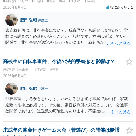
#不同意わいせつ
#不起訴
#接見・面会
#加害者（未成年）
2026年8月4日
役にたった
1
肥田 弘昭
弁護士
家庭裁判所は、非行事実について、成育歴なども調査しますので、学
校にも調査のため連絡が入ることが一般的です。本件は否認している
関係で、非行事実が認定されるか否かにより、裁判所が生育歴なども
調査する可能性があります。非行事実が認められないのであればいわ
ば無罪であり、非行がないのですから、その先の調査はないかと思い
ます。ご参考にしてください。
高校生の自転車事件、今後の法的手続きと影響は？
#加害者（未成年）
#不起訴
#強盗
2026年8月4日
肥田 弘昭
弁護士
非行事実によるかと思います。いわゆるひき逃げ事案であれば、家裁
送致は法律上必須です。その後、家庭裁判所の対応としては、交通事
故関係であれば、逆送致の可能性もあります。不開始になるかどうか
は非行事実次第です。ご参考にしてください。
未成年の賞金付きゲーム大会（昔遊び）の開催は賭博