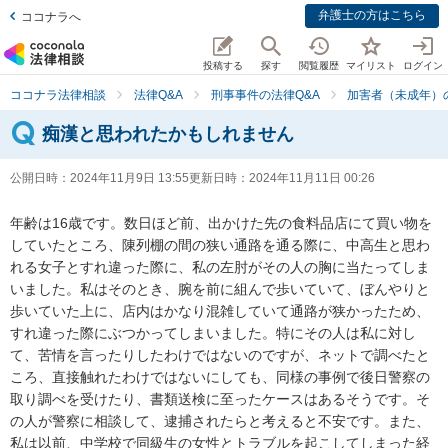
弁護士の方はこちら
ココナラへ
投稿する
探す
閲覧履歴
マイリスト
ログイン
ココナラ法律相談
法律Q&A
刑事事件の法律Q&A
加害者（未成年）
痴漢と思われたかもしれません
公開日時：
2024年11月9日 13:55
更新日時：
2024年11月11日 00:26
年齢は16歳です。数日ほど前、出かけた先の食料品店にて買い物を
していたところ、陳列棚の間の狭い通路を通る際に、中高生と思わ
れる女子とすれ違った際に、私の左肘がその人の胸に当たってしま
いました。私はそのとき、腕を前に組んで歩いていて、ぼんやりと
歩いていた上に、店内はかなり混雑していて通路が狭かったため、
すれ違った際にぶつかってしまいました。特にその人は私に対し
て、苦情を言ったりしたわけではないのですが、ネットで調べたと
ころ、直接触れたわけではないにしても、同様の事例で後日警察の
取り調べを受けたり、書類送検に至ったケースはあるそうです。そ
の人が警察に相談して、逮捕されたらと考えると不安です。また、
私は以前、中学校で同級生の女性とトラブルを起こしてしまった経