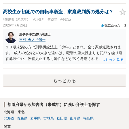
とを明確にしておくことが大切です。また、自治会館の管理者に対
でしょう。
し、参加費の集金を含む利用目的を事前に正確に伝えて了解を得てお
高校生が初犯での自転車窃盗、家庭裁判所の処分は？
くのが賢明です。
#加害者（未成年）
#万引き・窃盗罪
#不起訴
2026年7月26日
役にたった
2
刑事事件に強い弁護士
三村 勇人
弁護士
２０歳未満の方は刑事訴訟法上「少年」とされ、全て家裁送致されま
す。 成人の処分との大きな違いは、犯罪の重大性よりも犯罪を繰り返
す危険性や、改善更正する可能性などが広く考慮されることです。 そ
のため、生活環境が悪い方や反社会的な生活を送っていれば、ぐ犯少
年とされ、犯罪を犯していなくとも、不良交友等が原因で、保護観察
や少年院送致される可能性もあります。 本件生活状況が分かりません
もっとみる
ので、適切なアドバイスがしにくいのですが、通常初犯の自転車窃盗
で生活環境が整っていれば、審判不開始か不処分となる可能性はあり
ます。
都道府県から加害者（未成年）に強い弁護士を探す
北海道・東北
北海道
青森県
岩手県
宮城県
秋田県
山形県
福島県
関東