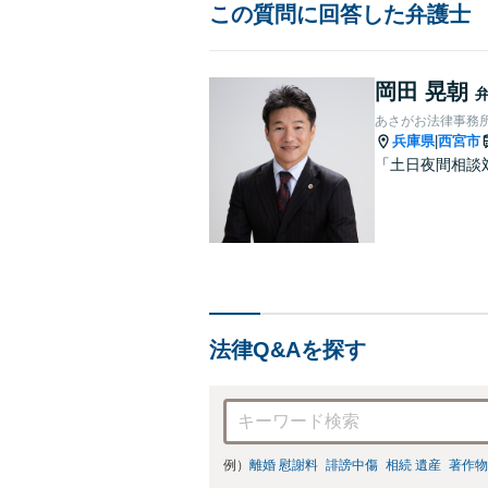
この質問に回答した弁護士
岡田 晃朝
あさがお法律事務
兵庫県
西宮市
|
「土日夜間相談
法律Q&Aを探す
例）
離婚 慰謝料
誹謗中傷
相続 遺産
著作物