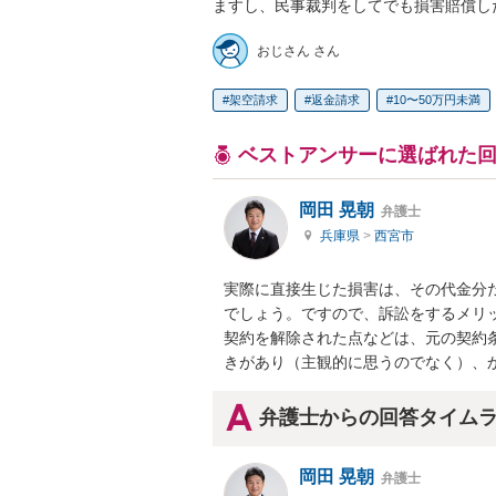
ますし、民事裁判をしてでも損害賠償し
おじさん さん
架空請求
返金請求
10〜50万円未満
ベストアンサーに選ばれた
岡田 晃朝
弁護士
兵庫県
>
西宮市
実際に直接生じた損害は、その代金分
でしょう。ですので、訴訟をするメリッ
契約を解除された点などは、元の契約
きがあり（主観的に思うのでなく）、
弁護士からの回答タイム
岡田 晃朝
弁護士