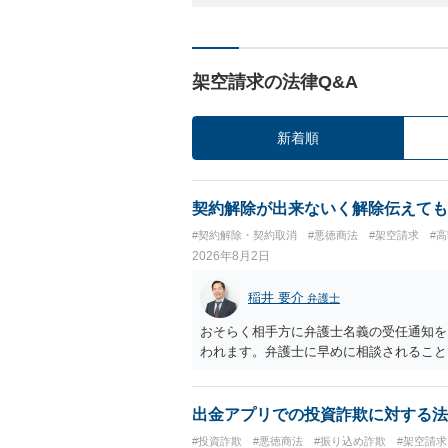
架空請求の法律Q&A
新着順
契約解除が出来ないく解除伝えても
#契約解除・契約取消
#悪徳商法
#架空請求
#
2026年8月2日
稲井 要介
弁護士
おそらく相手方に弁護士名義の受任通知を
われます。弁護士に早めに相談されること
出金アプリでの投資詐欺に対する法
#投資詐欺
#悪徳商法
#振り込め詐欺
#架空請求