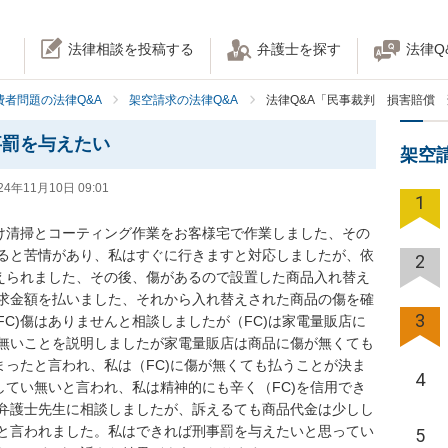
法律相談を投稿する
弁護士を探す
法律Q
費者問題の法律Q&A
架空請求の法律Q&A
法律Q&A「民事裁判 損害賠償
事罰を与えたい
架空
24年11月10日 09:01
1
受け清掃とコーティング作業をお客様宅で作業しました、その
ると苦情があり、私はすぐに行きますと対応しましたが、依
2
変えられました、その後、傷があるので設置した商品入れ替え
求金額を払いました、それから入れ替えされた商品の傷を確
3
C)傷はありませんと相談しましたが（FC)は家電量販店に
無いことを説明しましたが家電量販店は商品に傷が無くても
まったと言われ、私は（FC)に傷が無くても払うことが決ま
4
してい無いと言われ、私は精神的にも辛く（FC)を信用でき
弁護士先生に相談しましたが、訴えるても商品代金は少しし
と言われました。私はできれば刑事罰を与えたいと思ってい
5