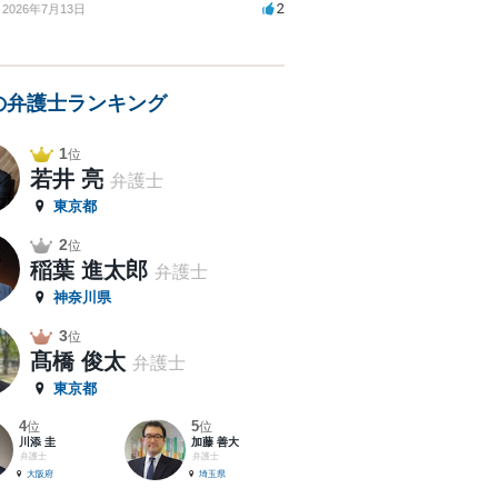
2
2026年7月13日
の弁護士ランキング
1
位
若井 亮
弁護士
東京都
2
位
稲葉 進太郎
弁護士
神奈川県
3
位
髙橋 俊太
弁護士
東京都
4
5
位
位
川添 圭
加藤 善大
弁護士
弁護士
大阪府
埼玉県