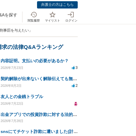
弁護士の方はこちら
&Aを探す
閲覧履歴
マイリスト
ログイン
 刑事罰を与えたい」
請求の法律Q&Aランキング
内容証明。支払いの必要があるか？
3
2026年7月23日
契約解除が出来ないく解除伝えても無視請求をされる
2
2026年8月2日
友人との金銭トラブル
2026年7月22日
出金アプリでの投資詐欺に対する法的措置への対応方法は？
2026年7月28日
snsにてチケット詐欺に遭いました(計40万程度)。開示請求や今後の対応について質問したいです。