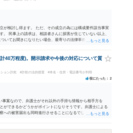
のが一番ですが、相手方が遠方である場合は遠方の裁判所で提
かかってしまいますが）弁護士へ依頼して正式な拒絶回答を送
。
立が検討し得ます。 ただ、その成立の為には構成要件該当事実
す。 民事上の請求は、相談者さんに損害が生じていない以上、
についてお聞きになりたい場合、最寄りの法律事務所での相談を
(計40万程度)。開示請求や今後の対応について質
クション詐欺
#詐欺の法的措置
#本名・住所・電話番号が判明
役にたった
2
い事案なので、弁護士がそれ以外の手持ち情報から相手方を
とができるかどうかがポイントになりそうです。弁護士による
察への被害届出も同時進行させることになるでしょう。見通し
してもらう必要があると思います。弁護士費用は自由化されて
ますが、そもそも回収できるかどうかが問題になり得る事案で
できたとしても弁護士費用を差し引いた実質回収分はかなり少