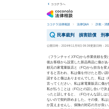
ココナラへ
ココナラ法律相談
法律Q&A
詐欺・消
民事裁判 損害賠償 刑
公開日時：
2024年11月9日 09:39
更新日時：
20
（フランチャイズFC)から作業依頼を
後お客様から設置した新品商品に傷があ
頼元の家電量販店と（FC)から担当を
すると言われ、私は傷を付けたと思い請
認すると傷はありませんでした、私は（F
言ってください、私は家電量販店に傷が
私が払うことは（FC)との話し合いで決
ったと話しすると、（FC)そんな話しは
ないので契約辞めました。その後、私は
か貰えませんし、保険の対応の方が良い