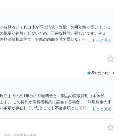
から見るとそれ自体が不当請求（詐欺）の可能性が高いように
の概要が判然としないため、正確な検討が難しいです。例え
無料法律相談等で、実際の画面を見て貰いながらアドバイスう
役にたった
3
現在までの約1年分の月額料金と、製品の買取費用（本体代
ます。 この契約が消費者契約に該当する場合、「利用料金の未
い条項が存在していたとしても不当条項として無効になると解
契約に該当しない場合でも、ご質問の記載を前提とすればそのよ
ということになります。 メールでのやり取りも証拠になります
することを伝えるべきでしょう（ただし未納料金があることに
があるかもしれません）。それ以上の話し合いには応じないと
名・住所・電話番号が不明