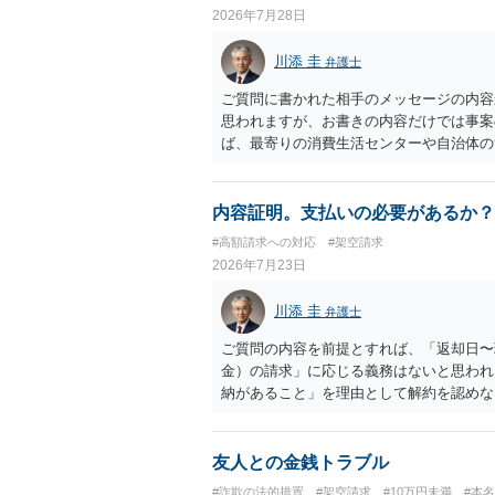
2026年7月28日
川添 圭
弁護士
ご質問に書かれた相手のメッセージの内容
思われますが、お書きの内容だけでは事案
ば、最寄りの消費生活センターや自治体の
受けた方が確実です。
内容証明。支払いの必要があるか？
#高額請求への対応
#架空請求
2026年7月23日
川添 圭
弁護士
ご質問の内容を前提とすれば、「返却日〜
金）の請求」に応じる義務はないと思われ
納があること」を理由として解約を認めな
されます（消費者契約法10条）。消費者
うな条項は存在しないので請求自体が不当
ので、あなたとしては、毅然と請求を拒絶
友人との金銭トラブル
争いがない場合には未納料金は支払う必要
#詐欺の法的措置
#架空請求
#10万円未満
#本