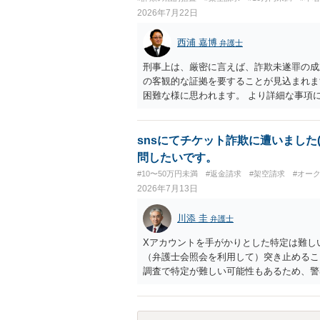
いう対応を考えられます。訴訟で解決する
2026年7月22日
訴される可能性もありますので、（費用は
ることも検討した方がよいかもしれません
西浦 嘉博
弁護士
刑事上は、厳密に言えば、詐欺未遂罪の成
の客観的な証拠を要することが見込まれま
困難な様に思われます。 より詳細な事項
検討ください。 上記、ご参考ください。
snsにてチケット詐欺に遭いました
問したいです。
#10〜50万円未満
#返金請求
#架空請求
#オー
2026年7月13日
川添 圭
弁護士
Xアカウントを手がかりとした特定は難し
（弁護士会照会を利用して）突き止めるこ
調査で特定が難しい可能性もあるため、警
については、実際の資料等を弁護士に検討
いますので個別に確認いただく必要があり
あり、被害額の規模からみると、仮に回収