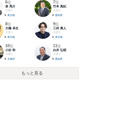
6
7
位
位
泉 亮介
竹本 真紀
弁護士
弁護士
東京都
愛知県
8
9
位
位
大橋 卓生
三村 勇人
弁護士
弁護士
東京都
東京都
10
11
位
位
小杉 和
白井 弘昭
弁護士
弁護士
京都府
愛知県
もっと見る