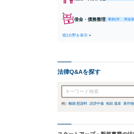
借金・債務整理
事例1件
料金
他1分野を表示
法律Q&Aを探す
例）
離婚 慰謝料
誹謗中傷
相続 遺産
著作物