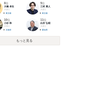
8
9
位
位
大橋 卓生
三村 勇人
弁護士
弁護士
東京都
東京都
10
11
位
位
小杉 和
白井 弘昭
弁護士
弁護士
京都府
愛知県
もっと見る