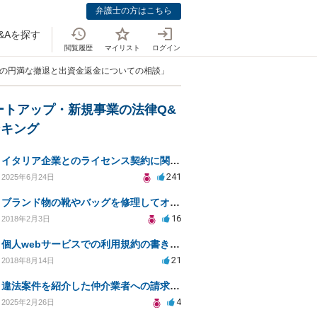
弁護士の方はこちら
&Aを探す
閲覧履歴
マイリスト
ログイン
らの円満な撤退と出資金返金についての相談」
ートアップ・新規事業の法律Q&
ンキング
イタリア企業とのライセンス契約に関する法律相談
241
2025年6月24日
ブランド物の靴やバッグを修理してオークションなどに出品したりすることは商標権の侵害にあたりますか？
16
2018年2月3日
個人webサービスでの利用規約の書き方として「株式会社○○（以下当社）」と違う表現はありますか？
21
2018年8月14日
違法案件を紹介した仲介業者への請求と違法契約の無効確認
4
2025年2月26日