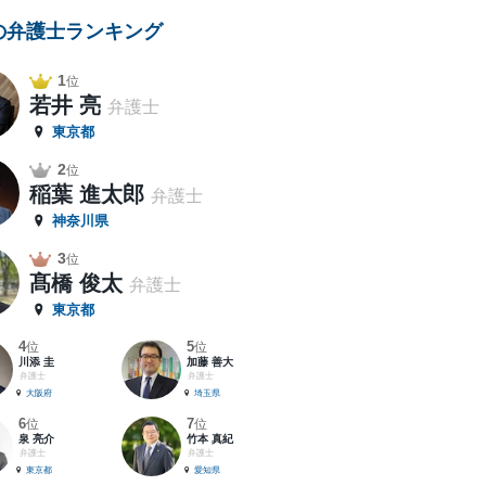
の弁護士ランキング
1
位
若井 亮
弁護士
東京都
2
位
稲葉 進太郎
弁護士
神奈川県
3
位
髙橋 俊太
弁護士
東京都
4
5
位
位
川添 圭
加藤 善大
弁護士
弁護士
大阪府
埼玉県
6
7
位
位
泉 亮介
竹本 真紀
弁護士
弁護士
東京都
愛知県