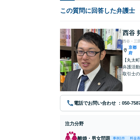
この質問に回答した弁護士
西谷 
西谷・三
京都
府
【丸太町
弁護活動
取引士の
談者さま
電話でお問い合わせ
注力分野
離婚・男女問題
事例1件
料金