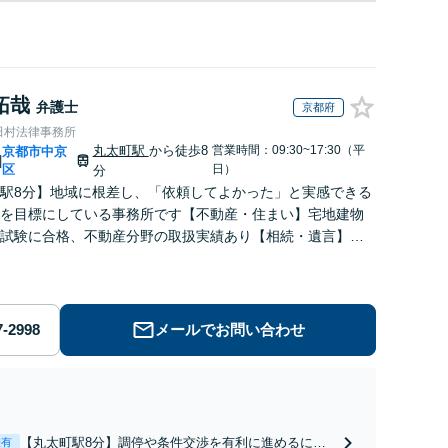
拓哉
弁護士
京都府
田村法律事務所
丸太町駅
から徒歩8
営業時間：09:30~17:30（平
京都市中京
|
区
日）
分
駅8分】地域に根差し、「依頼してよかった」と実感できる
を目標にしている事務所です【不動産・住まい】宅地建物
試験に合格、不動産分野の取扱実績あり【相続・遺言】相
に寄り添い、円滑な相続を目指します
メールでお問い合わせ
【丸太町駅8分】調停や条件交渉を有利に進めるに
表有