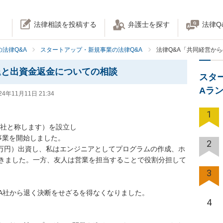
法律相談を投稿する
弁護士を探す
法律Q
法律Q&A
スタートアップ・新規事業の法律Q&A
法律Q&A「共同経営か
退と出資金返金についての相談
スタ
Aラ
24年11月11日 21:34
1
社と称します）を設立し

事業を開始しました。

2
0万円）出資し、私はエンジニアとしてプログラムの作成、ホ
きました。一方、友人は営業を担当することで役割分担して
3
A社から退く決断をせざるを得なくなりました。

4