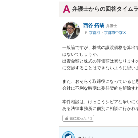
弁護士からの回答タイム
西谷 拓哉
弁護士
京都府
>
京都市中京区
一般論ですが、株式の譲渡価格を算出
はないでしょうか。

出資金額と株式の評価額は異なります
に交渉することはできないように思いま
また、おそらく取締役になっていると思
会社に不利な時期に委任契約を解除すれ
本件相談は、けっこうシビアな争いに
ある法律事務所に個別に相談に行かれ
役に立った
1
rinki
さん