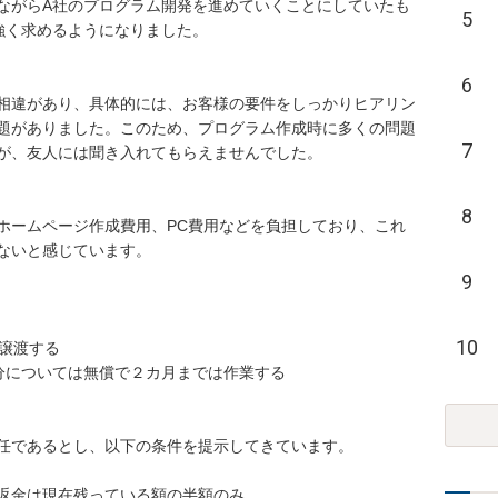
ながらA社のプログラム開発を進めていくことにしていたも
5
く求めるようになりました。

6
相違があり、具体的には、お客様の要件をしっかりヒアリン
題がありました。このため、プログラム作成時に多くの問題
7
が、友人には聞き入れてもらえませんでした。

8
ホームページ作成費用、PC費用などを負担しており、これ
ないと感じています。

9
10
譲渡する

分については無償で２カ月までは作業する

任であるとし、以下の条件を提示してきています。

返金は現在残っている額の半額のみ
