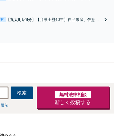
は、法的な根拠に基づく冷静な主張が重要です。財産
分与／養育費など【弁護士歴10年】離婚後の生活を見
据えてアドバイスしますので、お気軽にご相談くださ
【丸太町駅8分】【弁護士歴10年】自己破産、任意整
表有
い【初回相談３０分無料】【電話相談可】
理、個人整理、時効の援用など。浪費・事業の失敗に
よる借金も、相談者さまのご要望を踏まえ、解決策を
提示します【破産管財人就任経験有】【初回相談30分
無料】
検索
無料法律相談
新しく投稿する
 違法