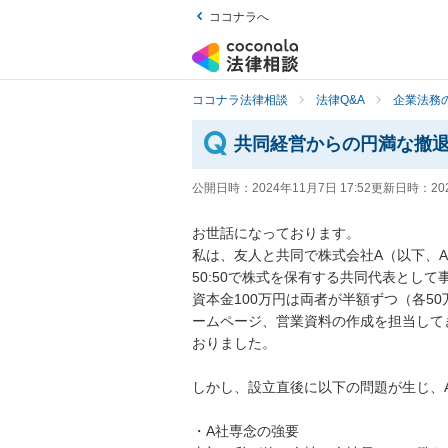
ココナラへ
ココナラ法律相談
法律Q&A
企業法務の
共同経営からの円満な撤
公開日時：
2024年11月7日 17:52
更新日時：
20
お世話になっております。

私は、友人と共同で株式会社A（以下、A
50:50で株式を保有する共同代表として
資本金100万円は両者が半額ずつ（各5
ームページ、営業資料の作成を担当して
おりました。

しかし、設立直後に以下の問題が生じ、
・A社専念の強要
