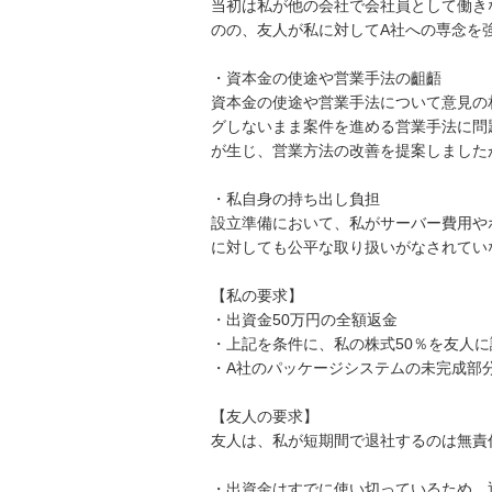
当初は私が他の会社で会社員として働き
のの、友人が私に対してA社への専念を強
・資本金の使途や営業手法の齟齬

資本金の使途や営業手法について意見の
グしないまま案件を進める営業手法に問
が生じ、営業方法の改善を提案しました
・私自身の持ち出し負担

設立準備において、私がサーバー費用や
に対しても公平な取り扱いがなされてい
【私の要求】

・出資金50万円の全額返金

・上記を条件に、私の株式50％を友人に
・A社のパッケージシステムの未完成部
【友人の要求】

友人は、私が短期間で退社するのは無責
・出資金はすでに使い切っているため、