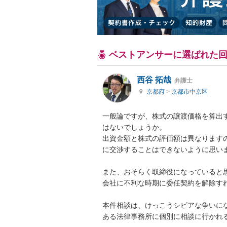
ベストアンサーに選ばれた
西谷 拓哉
弁護士
京都府
>
京都市中京区
一般論ですが、株式の譲渡価格を算出
はないでしょうか。

出資金額と株式の評価額は異なります
に交渉することはできないように思いま
また、おそらく取締役になっていると思
会社に不利な時期に委任契約を解除すれ
本件相談は、けっこうシビアな争いに
ある法律事務所に個別に相談に行かれ