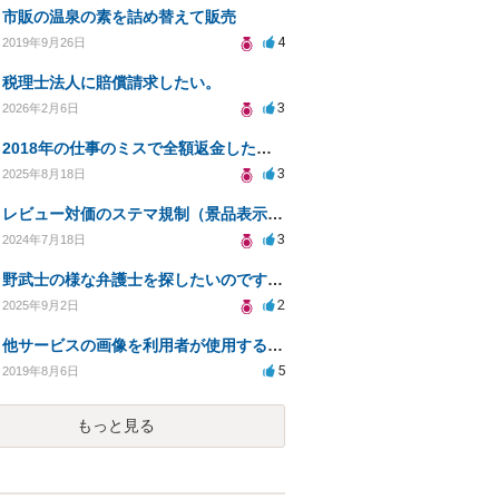
市販の温泉の素を詰め替えて販売
4
2019年9月26日
税理士法人に賠償請求したい。
3
2026年2月6日
2018年の仕事のミスで全額返金したにもかかわらず、当時の取引先から執拗に対応を求められる
3
2025年8月18日
レビュー対価のステマ規制（景品表示法）への抵触の可能性について
3
2024年7月18日
野武士の様な弁護士を探したいのですが、方策を教えて下さい。
2
2025年9月2日
他サービスの画像を利用者が使用する場合、著作権侵害にならないでしょうか。（利用規約作成者を探してます
5
2019年8月6日
もっと見る