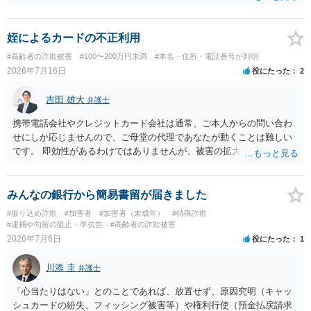
姪によるカードの不正利用
#高齢者の詐欺被害
#100〜200万円未満
#本名・住所・電話番号が判明
2026年7月16日
役にたった
2
吉田 雄大
弁護士
携帯電話会社やクレジットカード会社は通常、ご本人からの問い合わ
せにしか応じませんので、ご母堂の代理であなたが動くことは難しい
です。 即効性があるわけではありませんが、被害の拡大を防ぐため、
たとえばご母堂を保護して姪から引き離したり、必要に応じ成年後見
申立に繋がることをめざして、高齢者虐待（経済的虐待）事案とし
て、ご母堂の自宅の市町村役場に相談するのが正しいやり方になりま
みんなの銀行から簡易書留が届きました
す。
#振り込め詐欺
#加害者
#加害者（未成年）
#特殊詐欺
#逮捕や勾留の阻止・準抗告
#高齢者の詐欺被害
2026年7月6日
役にたった
1
川添 圭
弁護士
「心当たりはない」とのことであれば、放置せず、原因究明（キャッ
シュカードの紛失、フィッシング被害等）や権利行使（預金払戻請求