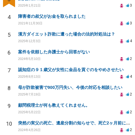
3
2025年1月21日
4
障害者の叔父がお金を取られました
3
2021年11月30日
5
漢方ダイエット詐欺に遭った場合の法的対処法は？
4
2025年12月3日
6
案件を依頼した弁護士から回答がない
2
2024年5月10日
7
認知症の９１歳父が女性に金品を貢ぐのをやめさせたい
4
2025年8月13日
8
母が詐欺被害で900万円失い、今後の対応を相談したい
2
2025年7月19日
9
顧問税理士が何も教えてくれません。
2
2025年5月22日
10
突然の実父の死亡、遺産分割の知らせで、死亡2ヶ月前に中国人との婚姻や贈与に不審感！
2
2024年4月26日