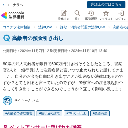
弁護士の方はこちら
ココナラへ
投稿する
探す
閲覧履歴
マイリスト
ログイン
ココナラ法律相談
法律Q&A
詐欺・消費者問題の法律Q&A
高齢者の
高齢者の預金引き出し
公開日時：
2024年11月7日 12:54
更新日時：
2024年11月10日 13:40
80歳の知人高齢者が銀行で300万円引き出そうとしたところ、警察
官2人と、銀行員2人に注意喚起と言いつつ止められたと話してきま
した。自分のお金を自由に引き出すことが出来ない法律はあるので
すか？とても困ると言っていたのですが、警察官への注意喚起拒否
をして引き出すことができるのでしょうか？宜しく御願い致します
そうちゃん さん
高齢者の詐欺被害
振り込め詐欺
200万円以上
悪徳商法
ベストアンサーに選ばれた回答