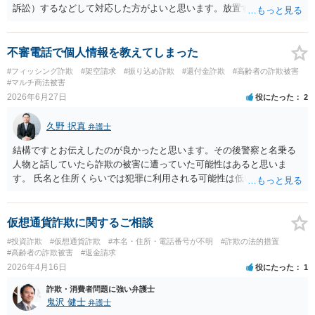
訴訟）するなどして対応した方がよいと思います。放置すると詐欺利
用口座扱いされ、他の口座も強制解約されたり新規に口座開設ができ
なくなったりして生活に重大なダメージを受けることになります。弁
護士へ相談・依頼して進めるのがベターです。
不審電話で個人情報を教えてしまった
#フィッシング詐欺
#架空請求
#振り込め詐欺
#還付金詐欺
#高齢者の詐欺被害
#マルチ商法被害
2026年6月27日
役にたった
2
久野 択真
弁護士
結構ですとお伝えしたのが良かったと思います。その後警察と名乗る
人物と話していたら詐欺の被害に遭っていた可能性はあると思いま
す。 氏名と住所くらいでは犯罪に利用される可能性は低いと思います
が、念の為、今後に備えて、最寄りの警察署に連絡して、体験した出
来事を伝えておくのが良いと思います。 ご参考までに。
仮想通貨詐欺に関するご相談
#投資詐欺
#仮想通貨詐欺
#本名・住所・電話番号が不明
#詐欺の法的措置
#高齢者の詐欺被害
#返金請求
2026年4月16日
役にたった
1
詐欺・消費者問題に強い弁護士
鬼沢 健士
弁護士