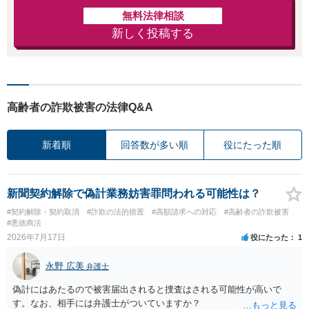
無料法律相談
新しく投稿する
高齢者の詐欺被害の法律Q&A
新着順
回答数が多い順
役にたった順
新聞契約解除で偽計業務妨害罪問われる可能性は？
#契約解除・契約取消
#詐欺の法的措置
#高額請求への対応
#高齢者の詐欺被害
#悪徳商法
2026年7月17日
役にたった
1
永野 広美
弁護士
偽計にはあたるので被害届出されると捜査はされる可能性が高いで
す。なお、相手には弁護士がついていますか？