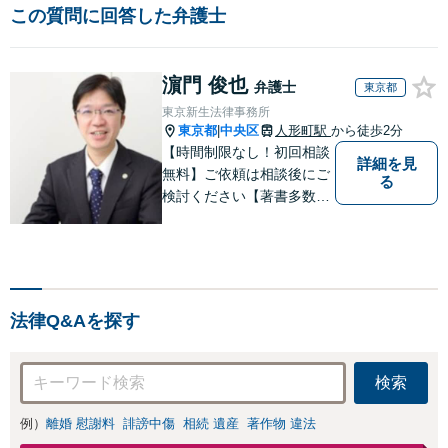
この質問に回答した弁護士
濵門 俊也
弁護士
東京都
東京新生法律事務所
東京都
中央区
人形町駅
から徒歩2分
|
【時間制限なし！初回相談
詳細を見
無料】ご依頼は相談後にご
る
検討ください【著書多数】
【離婚の解決実績300件以
上】心のケアもしながら全
力でサポートします【相続
問題】複雑な遺産分割・相
続放棄・遺留分なども、基
法律Q&Aを探す
本からわかりやすくご説明
します【人形町駅2分】
検索
例）
離婚 慰謝料
誹謗中傷
相続 遺産
著作物 違法