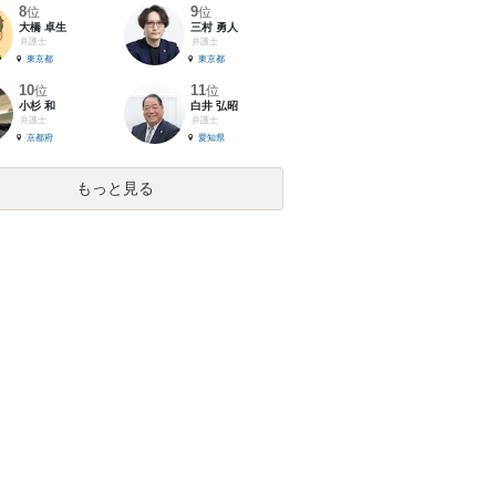
8
9
位
位
大橋 卓生
三村 勇人
弁護士
弁護士
東京都
東京都
10
11
位
位
小杉 和
白井 弘昭
弁護士
弁護士
京都府
愛知県
もっと見る