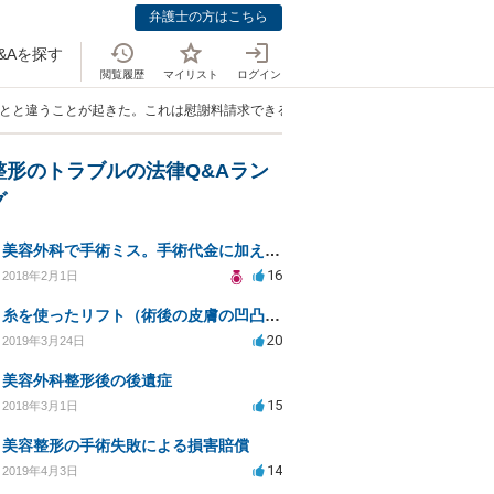
弁護士の方はこちら
&Aを探す
閲覧履歴
マイリスト
ログイン
ことと違うことが起きた。これは慰謝料請求できるのか」
整形のトラブルの法律Q&Aラン
グ
美容外科で手術ミス。手術代金に加えて損害賠償請求できますか？
16
2018年2月1日
糸を使ったリフト（術後の皮膚の凹凸、腫れ）
20
2019年3月24日
美容外科整形後の後遺症
15
2018年3月1日
美容整形の手術失敗による損害賠償
14
2019年4月3日