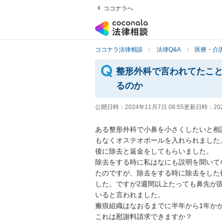
ココナラへ
ココナラ法律相談
法律Q&A
医療・介
整形外科で言われてたこ
るのか
公開日時：
2024年11月7日 08:55
更新日時：
20
ある整形外科で小鼻を小さくしたいと相
もなくオステオポールを入れられました
後に除去と返金をしてもらいました。

除去をする時に私はなにも説明を聞いて
たのですが、除去をする時に除去をした
した。ですが2週間以上たっても鼻先が
いると言われました。

瘢痕組織はなおるまでに半年から1年かか
これは慰謝料請求できますか？