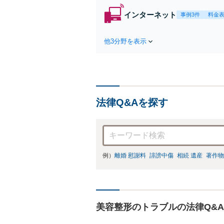
インターネット
事例3件
料金
他3分野を表示
法律Q&Aを探す
例）
離婚 慰謝料
誹謗中傷
相続 遺産
著作物
美容整形のトラブルの法律Q&A