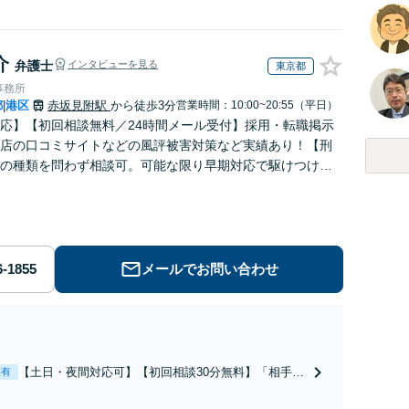
介
弁護士
インタビューを見る
東京都
事務所
都
港区
赤坂見附駅
から徒歩3分
営業時間：10:00~20:55（平日）
|
応】【初回相談無料／24時間メール受付】採用・転職掲示
店の口コミサイトなどの風評被害対策など実績あり！【刑
の種類を問わず相談可。可能な限り早期対応で駆けつけサ
労働】不当解雇・残業代請求はおまかせください
メールでお問い合わせ
【土日・夜間対応可】【初回相談30分無料】「相手方
表有
から書面を提示されたら、サインする前にご相談を」
経験豊富な弁護士が全力で交渉にあたります！相手方