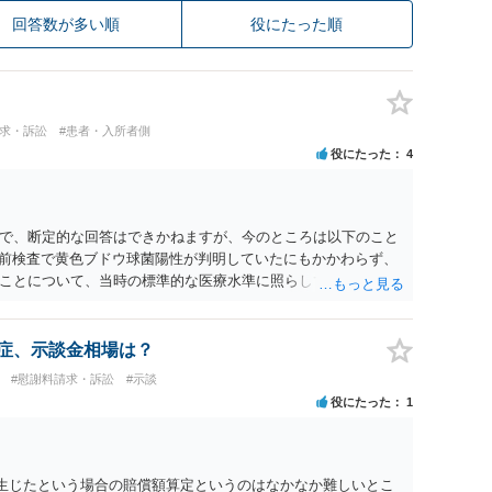
回答数が多い順
役にたった順
請求・訴訟
#患者・入所者側
役にたった
4
で、断定的な回答はできかねますが、今のところは以下のこと
 術前検査で黄色ブドウ球菌陽性が判明していたにもかかわらず、
ことについて、当時の標準的な医療水準に照らして相当でない
められる可能性があります。 当時の標準的な医療水準について
 ② 肋軟骨採取について 仮に左右でリスクが著しくことなると
関する説明や選択の機会が与えられなかったことは、説明義務
発症、示談金相場は？
があります。 ③ 鼻孔縁挙上について 施術内容に「鼻孔緑挙
#慰謝料請求・訴訟
#示談
相手方が勝手に取りやめた事実を立証できれば、債務不履行責
役にたった
1
術中の変更可能性に関する事前の説明がなされていないのであれ
も損害賠償請求できる可能性があります。 詳しくは、術前説明
す。 なお、請求書に鼻孔緑挙上が実施内容として記載されてい
る合意がある事実を推認させる事実になると思われます。 ④当
が生じたという場合の賠償額算定というのはなかなか難しいとこ