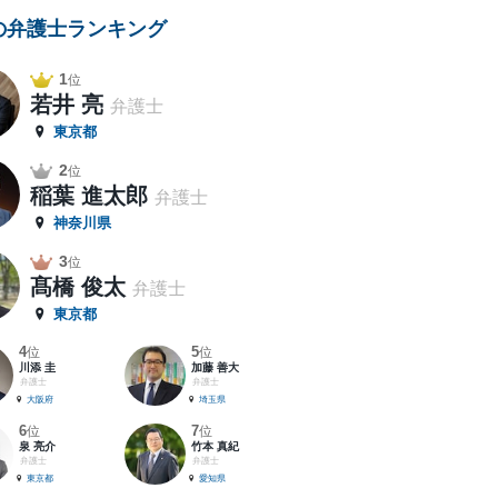
の弁護士ランキング
1
位
若井 亮
弁護士
東京都
2
位
稲葉 進太郎
弁護士
神奈川県
3
位
髙橋 俊太
弁護士
東京都
4
5
位
位
川添 圭
加藤 善大
弁護士
弁護士
大阪府
埼玉県
6
7
位
位
泉 亮介
竹本 真紀
弁護士
弁護士
東京都
愛知県