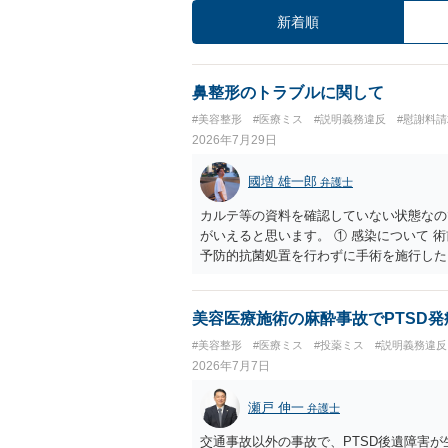
新着順
鼻整形のトラブルに関して
#美容整形
#医療ミス
#説明義務違反
#慰謝料
2026年7月29日
國増 雄一郎
弁護士
カルテ等の資料を確認していない状態なの
がいえると思います。 ① 感染について
予防的抗菌処置を行わずに手術を施行した
と判断された場合には、相手方の過失が認
は、リサーチの必要性があると思います。
いう事実が立証できるのであれば、それに
美容医療施術の麻酔事故でPTSD
違反にあたり、慰謝料が請求できる可能性
#美容整形
#医療ミス
#投薬ミス
#説明義務違反
上」が含まれる合意がある事実と、それを
2026年7月7日
任を追及できる可能性があります。 また
ば、説明義務違反にあたり、これについて
瀬戸 伸一
弁護士
書や同意書の内容を精査する必要がありま
る事実は、施術内容に鼻孔緑挙上が含まれ
交通事故以外の事故で、PTSD後遺障害