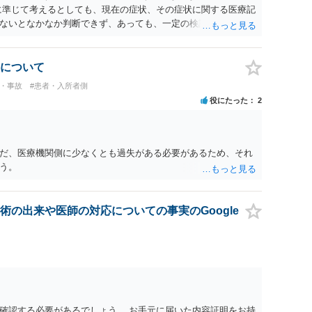
費用についても補償を求めることが可能かについて 上記①〜③
に準じて考えるとしても、現在の症状、その症状に関する医療記
（他に過失又は債務不履行がある場合はそれも含む）が認定さ
ないとなかなか判断できず、あっても、一定の検討をしないと
での修正手術費用）との間に相当因果関係が認められる場合
無料相談で確度の高い回答は得られないと思われます。 現在の
です。 何かあればご連絡ください。
士に依頼をして訴訟という手続きをとったほうが、時間と手間
ありますので、お近くの弁護士に依頼をするとよいと思われま
について
ス・事故
#患者・入所者側
役にたった
2
だ、医療機関側に少なくとも過失がある必要があるため、それ
う。
の出来や医師の対応についての事実のGoogle
確認する必要があるでしょう。 お手元に届いた内容証明をお持