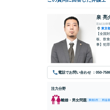
泉 亮
彩結法律
東京
【全国対
板、飲食
事】犯罪
ポート【
電話でお問い合わせ
注力分野
離婚・男女問題
事例1件
料金