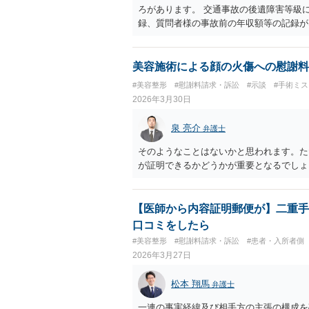
初の手術費用の返金や、他院での修正手術
ろがあります。 交通事故の後遺障害等級
で記載された相手方の過失又は債務不履行
録、質問者様の事故前の年収額等の記録が
れ、それらと損害（当初の手術費用や他院
算定は難しいと思いますので、一般的には
は、補償を求めることは可能です。 以上
提案額で不満という場合、一般的には弁護
はかかりますが、賠償額は多くなる傾向に
美容施術による顔の火傷への慰謝料
す。
#美容整形
#慰謝料請求・訴訟
#示談
#手術ミ
2026年3月30日
泉 亮介
弁護士
そのようなことはないかと思われます。た
が証明できるかどうかが重要となるでしょ
【医師から内容証明郵便が】二重手術
口コミをしたら
#美容整形
#慰謝料請求・訴訟
#患者・入所者側
2026年3月27日
松本 翔馬
弁護士
一連の事実経緯及び相手方の主張の構成を