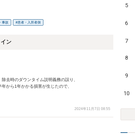
5
6
・事故
患者・入所者側
7
ライン
8
9
除去時のダウンタイム説明義務の誤り、

年から1年かかる損害が生じたので、

10


2024年11月7日 08:55