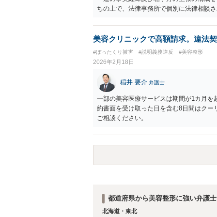
ちの上で、法律事務所で個別に法律相談さ
美容クリニックで高額請求。違法契
#ぼったくり被害
#説明義務違反
#美容整形
2026年2月18日
稲井 要介
弁護士
一部の美容医療サービスは期間が1カ月を
約書面を受け取った日を含む8日間はクー
ご相談ください。
都道府県から美容整形に強い弁護士
北海道・東北