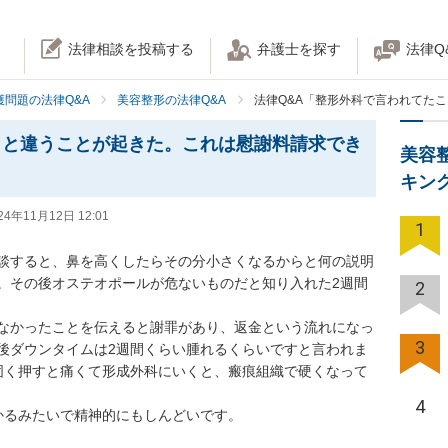
法律相談を投稿する
弁護士を探す
法律Q
護問題の法律Q&A
美容整形の法律Q&A
法律Q&A「整形外科で言われてた
とと違うことが起きた。これは慰謝料請求でき
美容
キン
24年11月12日 12:01
1
談すると、鼻を高くしたらその分小さくなるからと何の説明
。その後オステオポールが危ないものだと知り入れた2週間
2
なかったことを伝えると謝罪があり、返金という流れになっ
3
後ダウンタイムは2週間くらい腫れるくらいですと言われま
固く押すと痛くて形成外科にいくと、瘢痕組織で硬くなって
4
るみたいで精神的にもしんどいです。
