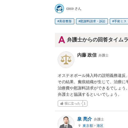
coco さん
美容整形
慰謝料請求・訴訟
手術ミス
弁護士からの回答タイム
内藤 政信
弁護士
オステオポール挿入時の説明義務違反、
その結果、瘢痕組織が生じて、治療に半
治療費や慰謝料請求ができるでしょう。
弁護士と協議するといいでしょう。
役に立った
1
泉 亮介
弁護士
東京都
>
港区