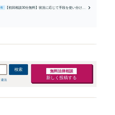
と直接話す精神的負担を軽減「弁護士の交渉で慰謝料
【初回相談30分無料】状況に応じて手段を使い分け、
表有
金額アップ／減額交渉も対応可」【完全個室対応】
適切な方法で投稿の削除・発信者情報開示請求をおこ
ないます「企業やお店の風評被害対策／売り上げ低下
防止のために尽力」加害者側の対応可：開示請求の意
見照会が来たときの対処法、被害者との示談交渉
検索
無料法律相談
新しく投稿する
 違法